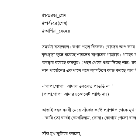
#চন্দ্ররঙা_প্রেম
#পর্বঃ২৫(শেষ)
#আর্শিয়া_সেহের
সময়টা বসন্তকাল। তখন পড়ন্ত বিকেল। রোদের তাপ ক
কৃষ্ণচূড়া ফুটে রয়েছে শানদের বাগানের গাছটায়। গাছের
অবস্থায় রয়েছে রুমঝুম। পেছন থেকে ধাক্কা দিচ্ছে শান্ত।
শান গার্ডেনের একপাশে বসে ল্যাপটপে কাজ করছে আর উপভ
-“পাপা,পাপা। আমাল তকলেত পাততি না।”
(পাপা,পাপা।আমার চকোলেট পাচ্ছি না।)
আড়াই বছর বয়সী মেয়ে সাঁঝের কন্ঠে ল্যাপটপ থেকে মুখ
-“আমি তো ঘরেই রেখেছিলাম, সোনা। কোথায় গেলো বলো
সাঁঝ মুখ ফুলিয়ে বললো,