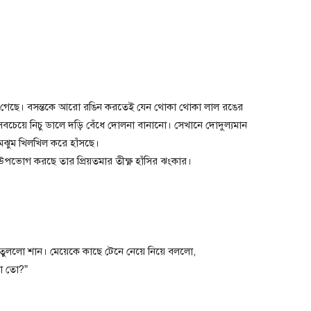
মে গেছে। বসন্তকে আরো রঙিন করতেই যেন থোকা থোকা লাল রঙের
 সবচেয়ে নিচু ডালে দড়ি বেঁধে দোলনা বানানো। সেখানে দোদুল্যমান
 রুমঝুম খিলখিল করে হাঁসছে।
োগ করছে তার প্রিয়তমার তীক্ষ্ণ হাঁসির ঝংকার।
 তুললো শান। মেয়েকে কাছে টেনে নেয়ে নিয়ে বললো,
‌ তো?”