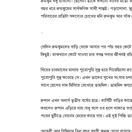
রুমঝুম শুধু হাসলো। ছেলেটা তাকে কখনো ভাবির মতো 
বছর ধরে রুমঝুমের সার্বক্ষণিক সাথী শান্তই।‌ পড়াশোনা, 
পরিবারের প্রতিটা সদস্যের চোখের মনি রুমঝুম আর সাঁঝ। 
..
সেদিন রুমঝুমদের বাড়ি থেকে আসার পর পাঁচ বছর কেটে
কিছুই। মাঝখানে কেটে যাওয়া চার বসন্ত সবার জীবনই রঙ
বিয়ের চারমাসের মাথায় পুরোপুরি সুস্থ হয়ে গিয়েছিলো
পুরোপুরি সুস্থ করেছে সে। এখন তাদের সুখের সংসার চ
সাথে ছেলের নাম মিলিয়ে রেখেছে তাহমিদ। তাহমিদ জন্
রুশান এখন অনার্স তৃতীয় বর্ষের ছাত্র। ভার্সিটি বাড়ির ক
করলেও রুশান এড়িয়ে যায়।শুধু বলে ওর হলে থাকতে ভ
পরের ছুটিতে বোনের মেয়ের কাছে যায়। এই দুই পিচ্চি তা
মেহেদী আর সিন্থিয়ার তিন বছর বয়সী জমজ ছেলে রয়েছে। 