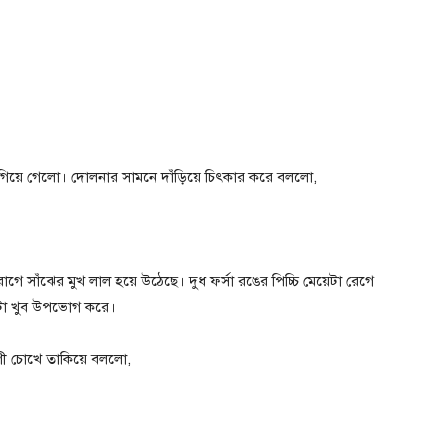
গিয়ে গেলো। দোলনার সামনে দাঁড়িয়ে চিৎকার করে বললো,
 রাগে সাঁঝের মুখ লাল হয়ে উঠেছে। দুধ ফর্সা রঙের পিচ্চি মেয়েটা রেগে
রটা খুব উপভোগ করে।
াগী চোখে তাকিয়ে বললো,