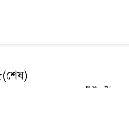
২৫(শেষ)
2646
0