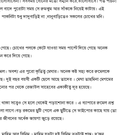
ভালোবাসেনা। সবসময় বোনের মতো সম্মান করে,ভালোবাসে। গত পাঁচটা
স্কুল বাদে পুরোটা সময় সে রুমঝুম আর সাঁঝকে নিয়েই কাটায়। এই
পাকনিটা শুধু দাদুবাড়িই না ,নানুবাড়িতেও সকলের চোখের মনি।
 গেছে। চোখের পলকে কেটে যাওয়া সময় পাল্টে দিয়ে গেছে অনেক
িন করে দিয়ে গেছে।
 রুমেল। অবশ্য এর পুরো কৃতিত্ব মেঘার। অনেক কষ্ট সহ্য করে রুমেলকে
লছে। দুই বছর বয়সী একটি ছেলে আছে তাদের । মেঘা তাহমিনা মেগমের
মানোর পর থেকে রেজাউল সাহেবের একাকীত্ব দূর হয়েছে।
াছে থাকা সত্ত্বেও সে হলে থেকেই পড়াশোনা করে । এ ব্যাপারে রুমেল প্রশ্ন
ালো লাগে।বড় রকমের ছুটি পেলে এক ছুটিতে সে ভাইপোর কাছে যায় তো
র জীবনের অর্ধেক জায়গা জুড়ে রয়েছে।
মাহিম আর সিনিম । মাহিম যতটা দুষ্টু সিনিম ততটাই শান্ত। দু’জন