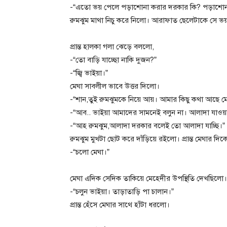
-“এতো ভয় পেলে পড়াশোনা করার দরকার কি? পড়াশোনা 
রুমঝুম মাথা নিচু করে নিলো। আরাফাত ছেলেটাকে সে ভয়
প্রান্ত হালকা গলা ঝেড়ে বললো,
-“তো বাড়ি যাচ্ছো নাকি দুজন?”
-“জ্বি ভাইয়া।”
মেঘা সাবলীল ভাবে উত্তর দিলো।
-“শান,তুই রুমঝুমকে নিয়ে আয়। আমার কিছু কথা আছে ম
-“আব.. ভাইয়া আমাদের সামনেই বলুন না। আলাদা যাওয
-“আহ রুমঝুম,আলাদা‌ দরকার বলেই তো আলাদা যাচ্ছি।”
রুমঝুম মুখটা ছোট করে দাঁড়িয়ে রইলো। প্রান্ত মেঘার দি
-“চলো মেঘা।”
মেঘা এদিক সেদিক তাকিয়ে মেহেদীর উপস্থিতি দেখছিল
-“চলুন ভাইয়া। তাড়াতাড়ি পা চালান।”
প্রান্ত হেঁসে মেঘার সাথে হাঁটা ধরলো।