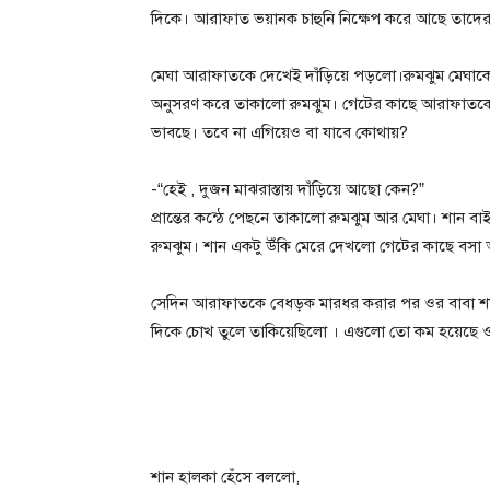
দিকে। আরাফাত ভয়ানক চাহুনি নিক্ষেপ করে আছে তাদে
মেঘা আরাফাতকে দেখেই দাঁড়িয়ে পড়লো।রুমঝুম মেঘাকে দাঁ
অনুসরণ করে তাকালো রুমঝুম। গেটের কাছে আরাফাতকে 
ভাবছে। তবে না এগিয়েও বা যাবে কোথায়?
-“হেই , দুজন মাঝরাস্তায় দাঁড়িয়ে আছো কেন?”
প্রান্তের কন্ঠে পেছনে তাকালো রুমঝুম আর মেঘা। শান‌ বাই
রুমঝুম। শান একটু উঁকি মেরে দেখলো গেটের কাছে বসা 
সেদিন আরাফাতকে বেধড়ক মারধর করার পর ওর বাবা শাসিয়
দিকে চোখ তুলে তাকিয়েছিলো । এগুলো তো কম হয়েছে 
শান হালকা হেঁসে বললো,