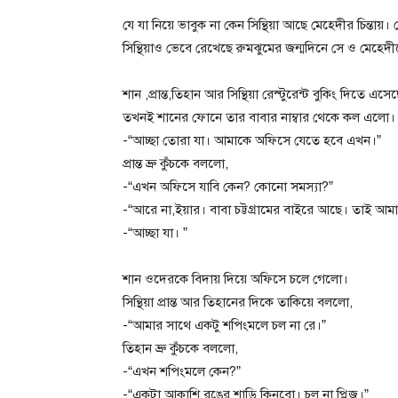
যে যা নিয়ে ভাবুক না কেন সিন্থিয়া আছে মেহেদীর চিন্তায
সিন্থিয়াও ভেবে রেখেছে রুমঝুমের জন্মদিনে সে ও মেহ
শান ,প্রান্ত,তিহান আর সিন্থিয়া রেস্টুরেন্ট‌ বুকিং দি
তখনই শানের ফোনে তার বাবার নাম্বার থেকে কল এলো।
-“আচ্ছা তোরা যা। আমাকে অফিসে যেতে হবে এখন।”
প্রান্ত ভ্রু কুঁচকে বললো,
-“এখন‌ অফিসে যাবি কেন? কোনো সমস্যা?”
-“আরে না,ইয়ার। বাবা চট্টগ্রামের বাইরে আছে। তাই
-“আচ্ছা যা। ”
শান‌ ওদেরকে বিদায় দিয়ে অফিসে চলে গেলো।
সিন্থিয়া প্রান্ত আর তিহানের দিকে তাকিয়ে বললো,
-“আমার সাথে একটু শপিংমলে চল না‌ রে।”
তিহান‌ ভ্রু কুঁচকে বললো,
-“এখন‌ শপিংমলে কেন?”
-“একটা আকাশি রঙের শাড়ি কিনবো। চল না প্লিজ।”