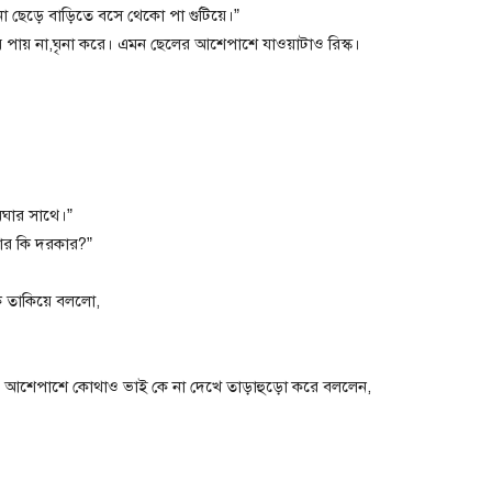
ছেড়ে বাড়িতে বসে থেকো পা গুটিয়ে।”
 পায় না,ঘৃনা করে। এমন ছেলের আশেপাশে যাওয়াটাও রিস্ক।
েঘার সাথে।”
়ার কি দরকার?”
কে তাকিয়ে বললো,
ো। আশেপাশে কোথাও ভাই কে না দেখে তাড়াহুড়ো করে বললেন,