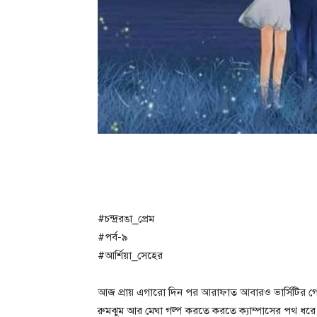
#চন্দ্ররঙা_প্রেম
#পর্ব-৯
#আর্শিয়া_সেহের
আজ প্রায় এগারো দিন পর আরাফাত আবারও ভার্সিটির গে
রুমঝুম আর মেঘা গল্প করতে করতে ক্যাম্পাসের পথ ধরে