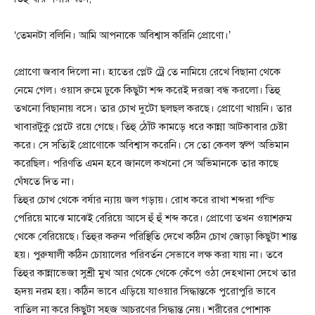
‘তেমনটা বলিনি। আমি আপনাকে অবিশ্বাস করিনি প্রোণো।’
প্রোণো জবাব দিলো না। হাতের প্লেট ট্রে তে নামিয়ে রেখে বিছানা থেকে
নেমে গেল। ওয়াস রুমে ঢুকে কিছুটা শব্দ করেই দরজা বন্ধ করলো। তিহু
তখনো বিছানায় বসে। তার চোখ দুটো ছলছল করছে। প্রোণো খায়নি। তার
খাবারটুকু প্লেটে রয়ে গেছে। তিহু ঠোঁট কামড়ে ধরে কান্না আটকাবার চেষ্টা
করে। সে সত্যিই প্রোণোকে অবিশ্বাস করেনি। সে তো কেবল স্বল্প অভিমান
করেছিল। পরিণতি এমন হবে জানলে কখনো সে অভিমানকে তার কাছে
ঘেঁষতে দিত না।
তিহুর চোখ থেকে বর্ষার ন্যায় জল গড়ায়। রোধ করে রাখা শব্দরা গন্ডি
পেরিয়ে মাঝে মাঝেই বেরিয়ে আসে হুঁ হুঁ শব্দ করে। প্রোণো তখন ওয়াশরুম
থেকে বেরিয়েছে। তিহুর করুন পরিস্থিতি দেখে কঠিন চোখ জোড়া কিছুটা শান্ত
হয়। পুরুষালী কঠিন চোয়ালের পরিবর্তন সেভাবে লক্ষ করা যায় না। তবে
তিহুর কান্নাভেজা সুশ্রী মুখ আর থেকে থেকে কেঁপে ওঠা দেহখানা দেখে তার
হৃদয় নরম হয়। কঠিন ভাবে এড়িয়ে যাওয়ার সিদ্ধান্তকে পুরোপুরি ভাবে
বাতিল না করে কিছুটা সহজ আচরণের সিদ্ধান্ত নেয়। শরীরের পোশাক