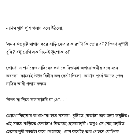
নাদিম খুশি খুশি গলায় বলে উঠলো,
‘এমন ঝড়বৃষ্টি মাথায় করে বাড়ি ফেরার কারণটা কি তোর বউ? ভিষণ সুন্দরী
বুঝি? বন্ধু দেখি এক দিনেই কুপোকাত!’
প্রোণো এ পর্যায়েও নাদিমের কথাকে নিতান্তই অপ্রয়োজনীয় বলে মনে
করলো। কাজেই উত্তর বিহীন কল কেটে দিলো। কাটার পূর্বে শুনতে পেল
নাদিম ভারী গলায় বলছে,
‘উত্তর না দিয়ে কল কাটবি না প্রো….’
প্রোণো বিছানায় আধশোয়া হয়ে বসলো। বৃষ্টিতে ভেজাটা তার জন্য অনুচিত।
এই সময়ে বাড়িতে ফেরাটাও নিতান্তই ছেলেমানুষী। তবুও সে সেই অনুচিত
ছেলেমানুষী কাজটা করে ফেলেছে। কেন করেছৈ তার পেছনে যৌক্তিক