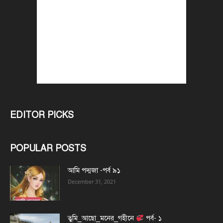
EDITOR PICKS
POPULAR POSTS
আমি পদ্মজা -পর্ব ৯১
December 31, 2021
তুমি_আছো_মনের_গহীনে
পর্ব- ১