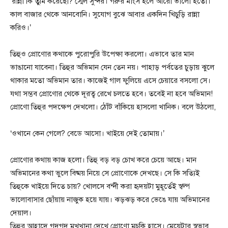
‘রান্না কি তুমি করেছো? স্মেল সুন্দর। গরুর মাংস হলে আরো ভালো হতো।
কাল বাজার থেকে আনবোনি। সুযোগ বুঝে আবার একদিন খিচুড়ি রান্না
করিও।’
তিহুও প্রোণোর কথাকে পুরোপুরি উপেক্ষা করলো। এভাবে তার মান
ভাঙানো যাবেনা। তিহুর অভিমান যেন তেন নয়। পাহাড় পর্বতের চুড়ায় ঝুলে
থাকার মতো অভিমান তার। কাজেই গাল ফুলিয়ে এসে চেয়ারে বসলো সে।
যথা সম্ভব প্রোণোর থেকে দূরত্ব রেখে চলতে হবে। তবেই না হবে অভিমান!
প্রোণো তিহুর পদক্ষেপ দেখলো। ঠোঁট বাঁকিয়ে হাসলো খানিক। বলে উঠলো,
‘ওখানে কেন গেলে? বেডে আসো। খাইয়ে দেই তোমায়।’
প্রোণোর কথায় কাজ হলো। তিহু বড় বড় চোখ করে চেয়ে আছে। মান
অভিমানের কথা ভুলে বিষ্ময় নিয়ে সে প্রোণোকে দেখছে। সে কি সত্যিই
তিহুকে খাইয়ে দিতে চায়? খোলসে বন্দী করা হৃদয়টা মুহূর্তেই স্বল্প
ভালোবাসার ছোঁয়ায় নাজুক হয়ে যায়। ঝড়ঝড় করে ভেঙে যায় অভিমানের
দেয়াল।
তিহুর আহ্লাদে গদগদ মুখখানা দেখে প্রোণো মুচকি হাসে। মেয়েটার স্বভাব