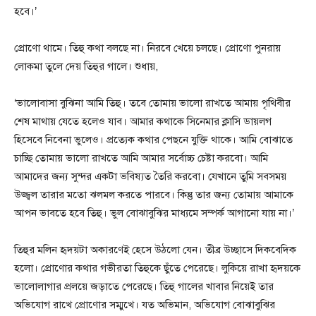
হবে।’
প্রোণো থামে। তিহু কথা বলছে না। নিরবে খেয়ে চলছে। প্রোণো পুনরায়
লোকমা তুলে দেয় তিহুর গালে। শুধায়,
‘ভালোবাসা বুঝিনা আমি তিহু। তবে তোমায় ভালো রাখতে আমায় পৃথিবীর
শেষ মাথায় যেতে হলেও যাব। আমার কথাকে সিনেমার ক্লাসি ডায়লগ
হিসেবে নিবেনা ভুলেও। প্রত্যেক কথার পেছনে যুক্তি থাকে। আমি বোঝাতে
চাচ্ছি তোমায় ভালো রাখতে আমি আমার সর্বোচ্চ চেষ্টা করবো। আমি
আমাদের জন্য সুন্দর একটা ভবিষ্যত তৈরি করবো। যেখানে তুমি সবসময়
উজ্জ্বল তারার মতো ঝলমল করতে পারবে। কিন্তু তার জন্য তোমায় আমাকে
আপন ভাবতে হবে তিহু। ভুল বোঝাবুঝির মাধ্যমে সম্পর্ক আগানো যায় না।’
তিহুর মলিন হৃদয়টা অকারণেই হেসে উঠলো যেন। তীব্র উচ্ছাসে দিকবেদিক
হলো। প্রোণোর কথার গভীরতা তিহুকে ছুঁতে পেরেছে। লুকিয়ে রাখা হৃদয়কে
ভালোলাগার প্রলয়ে জড়াতে পেরেছে। তিহু গালের খাবার নিয়েই তার
অভিযোগ রাখে প্রোণোর সম্মুখে। যত অভিমান, অভিযোগ বোঝাবুঝির