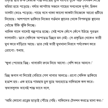
প্রকৃতি তার রুক্ষ মেজাজ শান্ত করতেই বুঝি ধরণীর বুকে অশ্রু বিসর্জন দিতে
মরিয়া হয়ে পড়েছে। বর্ষার ঝাপটায় সজনে গাছের সবথেকে দুর্বল, চিকন
ডালটা ভেঙে পড়েছে। গাছে বসে থাকা কালো কাকটা নিজেকে আরো গুটিয়ে
নিয়েছে। আশপাশে তাকিয়ে নিজের বর্তমান স্থানের থেকে বিপদমুক্ত স্থানের
খোঁজে উঁকি ঝুঁকি দিচ্ছে।
খানিক বাদে বাদেই বজ্রপাত হচ্ছে। সেই শব্দে কেঁপে কেঁপে উঠছে পুরতন
দালানটা। তবে সেদিকে আপাতত তিহুর মন নেই। সে প্রকৃতির থেকেও ভারী
মুখ করে দাঁড়িয়ে আছে। তার সেই ভারী মুখখানা নিরবে পর্যবেক্ষণ করে
প্রোণো। শুধায়,
‘ক্ষুধা পেয়েছে তিহু। খাবারটা রুমে নিয়ে আসো। বেশি করে আনবে।’
তিহু জবাব না দিয়েই বেরিয়ে গেল খাবার আনতে। প্রণো সেদিক তাকিয়ে
হতাশ হয়। এক হাতে গামছায় চুল মুছে অন্যহাতে নাদিমকে কল করে।
স্বভাবসুলভ ভাবেই শান্ত ভাবে বলে,
‘আমি কোনো প্রব্লেম ছাড়াই পৌঁছে গেছি। বাকিদের টেনশন করতে মানা কর।’