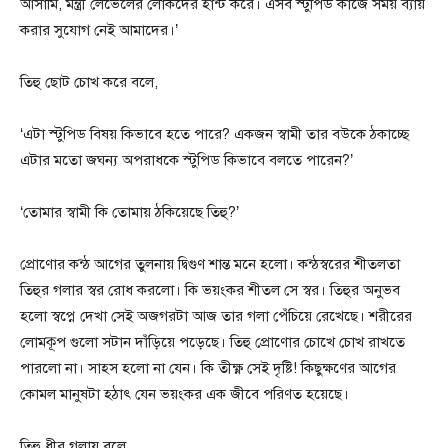
আসামি, মন্ত্রী লেভেলের লোকদের হান্ট করে। এসব স্টুপিড কাজে সময় ব্যায়
করার সুযোগ নেই আমাদের।’
তিহু ছোট চোখ করে বলে,
‘এটা স্টুপিড বিষয় কিভাবে হতে পারে? একজন স্বামী তার বউকে ঠকাচ্ছে
এটার মতো জঘন্য অপরাধকে স্টুপিড কিভাবে বলতে পারেন?’
‘তোমার স্বামী কি তোমায় ঠকিয়েছে তিহু?’
প্রোণোর কন্ঠ আগের তুলনায় দ্বিগুণ শান্ত মনে হলো। কন্ঠস্বরের শীতলতা
তিহুর গলার স্বর রোধ করলো। কি ভয়ংকর শীতল সে স্বর। তিহুর অনুভব
হলো স্বপ্নে দেখা সেই অজগরটা আজ তার গলা পেঁচিয়ে রেখেছে। শরীরের
লোমকূপ গুলো সটান দাঁড়িয়ে পড়েছে। তিহু প্রোণোর চোখে চোখ রাখতে
পারলো না। সাহস হলো না যেন। কি তীক্ষ্ণ সেই দৃষ্টি! কিছুক্ষণের আগের
কোমল মানুষটা হঠাৎ যেন ভয়ংকর এক জীবে পরিণত হয়েছে।
তিহু ধীর গলায় বলে,