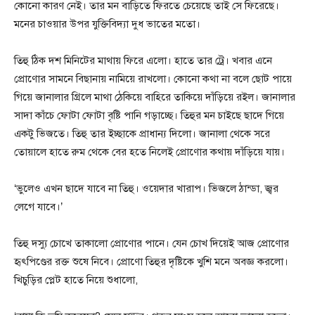
কোনো কারণ নেই। তার মন বাড়িতে ফিরতে চেয়েছে তাই সে ফিরেছে।
মনের চাওয়ার উপর যুক্তিবিদ্যা দুধ ভাতের মতো।
তিহু ঠিক দশ মিনিটের মাথায় ফিরে এলো। হাতে তার ট্রে। খবার এনে
প্রোণোর সামনে বিছানায় নামিয়ে রাখলো। কোনো কথা না বলে ছোট পায়ে
গিয়ে জানালার গ্রিলে মাথা ঠেকিয়ে বাহিরে তাকিয়ে দাঁড়িয়ে রইল। জানালার
সাদা কাঁচে ফোটা ফোটা বৃষ্টি পানি গড়াচ্ছে। তিহুর মন চাইছে ছাদে গিয়ে
একটু ভিজতে। তিহু তার ইচ্ছাকে প্রাধান্য দিলো। জানালা থেকে সরে
তোয়ালে হাতে রুম থেকে বের হতে নিলেই প্রোণোর কথায় দাঁড়িয়ে যায়।
‘ভুলেও এখন ছাদে যাবে না তিহু। ওয়েদার খারাপ। ভিজলে ঠান্ডা, জ্বর
লেগে যাবে।’
তিহু দস্যু চোখে তাকালো প্রোণোর পানে। যেন চোখ দিয়েই আজ প্রোণোর
হৃৎপিণ্ডের রক্ত শুষে নিবে। প্রোণো তিহুর দৃষ্টিকে খুশি মনে অবজ্ঞ করলো।
খিচুড়ির প্লেট হাতে নিয়ে শুধালো,