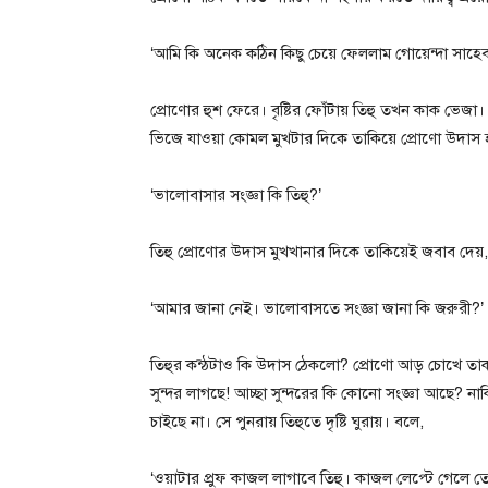
‘আমি কি অনেক কঠিন কিছু চেয়ে ফেললাম গোয়েন্দা সাহে
প্রোণোর হুশ ফেরে। বৃষ্টির ফোঁটায় তিহু তখন কাক ভেজা
ভিজে যাওয়া কোমল মুখটার দিকে তাকিয়ে প্রোণো উদা
‘ভালোবাসার সংজ্ঞা কি তিহু?’
তিহু প্রোণোর উদাস মুখখানার দিকে তাকিয়েই জবাব দেয়,
‘আমার জানা নেই। ভালোবাসতে সংজ্ঞা জানা কি জরুরী?’
তিহুর কন্ঠটাও কি উদাস ঠেকলো? প্রোণো আড় চোখে তাকা
সুন্দর লাগছে! আচ্ছা সুন্দরের কি কোনো সংজ্ঞা আছে? 
চাইছে না। সে পুনরায় তিহুতে দৃষ্টি ঘুরায়। বলে,
‘ওয়াটার প্রুফ কাজল লাগাবে তিহু। কাজল লেপ্টে গেলে 