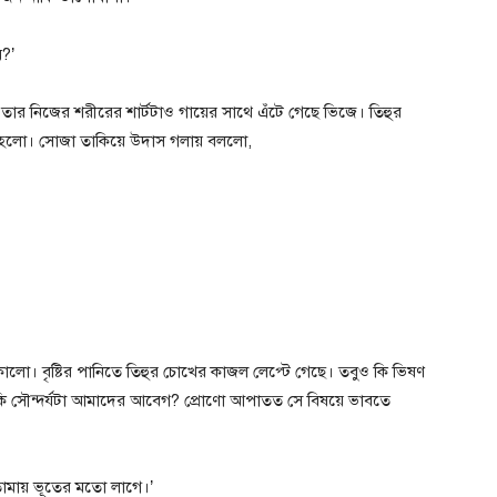
ব?’
। তার নিজের শরীরের শার্টটাও গায়ের সাথে এঁটে গেছে ভিজে। তিহুর
স হলো। সোজা তাকিয়ে উদাস গলায় বললো,
লো। বৃষ্টির পানিতে তিহুর চোখের কাজল লেপ্টে গেছে। তবুও কি ভিষণ
নাকি সৌন্দর্যটা আমাদের আবেগ? প্রোণো আপাতত সে বিষয়ে ভাবতে
তোমায় ভূতের মতো লাগে।’