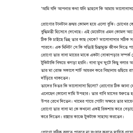
‘আমি যদি আপনার কথা শুনি তাহলে কি আমায় ভালোবাস
প্রোণোর টানটান ভ্রুদ্বয় কোমল হয়ে এলো বুঝি। চোখের কো
বুদ্ধিমতী হিসেবে দেখেছে। এই মেয়েটার এমন কোমল আ
ঠিক কি চাইছে তিহু তার কাছ থেকে? ভালোবাসার সঠিক সংজ্
পারবে। এক মিনিট! সে কি সত্যিই চিন্তামুক্ত জীবন দিতে 
প্রোণো তার বাবা মায়ের মাঝে একটা বোঝাপড়ার সম্পর্ক
টুকিটাকি বিষয়ে ঝগড়া হয়নি। বাবা মুখ ফুটে কিছু বল
তার মা রোজ সকালে শার্ট আয়রন করে বিছানায় গুছিয়ে
দাঁড়িয়ে থাকতেন।
তাদের ভিতর কি ভালোবাসা ছিলো? প্রোণোর ঠিক জানা 
এনেছেন কোনো দামি উপহার। তার বাবি মাসের শুরুতে হলু
উপর রেখে দিতেন। খামের গায়ে গোটা অক্ষরে তার মায়ের
প্রোণো তার বাবা মা কে কখনো একই রিকশায় করে বেড়াতে
করে দিতেন। রান্নার কাজে টুকটাক সাহায্য করতেন।
প্রোণো সঠিক বলতে পারবে না সংসার করতে দায়িত্ব প্র