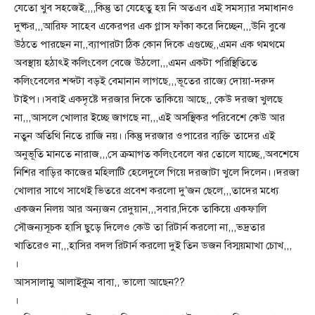
যেতো খুব সহজেই,,,,কিন্তু তা যেহেতু হয় নি অতএব এই সমস্যার সমাধানও
দুষ্কর,,,আরিফ সাহেব একেরপর এক গ্লাস ফাঁকা করে দিচ্ছেন,,,উনি বুঝে
উঠতে পারছেন না,,ব্যাপারটা ঠিক কোন দিকে এগুচ্ছে,,এমন এক থমথমে
অবস্থায় হঠাৎই কলিংবেল বেজে উঠলো,,,এমন একটা পরিস্থিতিতে
কলিংবেলের শব্দটা বড়ই বেমানান লাগছে,,,ভূতের রাজ্যে দোয়া-দরুদ
টাইপ।।সবাই একদৃষ্টে দরজার দিকে তাকিয়ে আছে,, কেউ দরজা খুলছে
না,,,আসলে খোলার ইচ্ছে জাগছে না,,,এই অসস্থিকর পরিবেশে কেউ আর
নতুন অতিথি নিতে রাজি নয়।।কিন্তু দরজার ওপারের ব্যক্তি তাদের এই
অনুভূতি মানতে নারাজ,,,সে ক্রমাগত কলিংবেলে ঝর তোলে যাচ্ছে,,অবশেষে
নিশির বাড়ির কাজের মহিলাটি হেলেদুলে গিয়ে দরজাটা খুলে দিলেন।।দরজা
খোলার সাথে সাথেই ভিতরে প্রবেশ করলো দু’জন ছেলে,,,তাদের মধ্যে
একজন নিলয় আর অন্যজন রেদুয়ান,,,সবার,দিকে তাকিয়ে একফালি
সৌজন্যসূচক হাসি ছুড়ে দিলেও কেউ তা রিটার্ন করলো না,,,ভদ্রতার
খাতিরেও না,,,হাসির বদল রিটার্ন করলো দুই তিন ডজন বিস্ময়মাখা চোখ,,,
।
আসসালামু আলাইকুম বাবা,, ভালো আছেন??
।