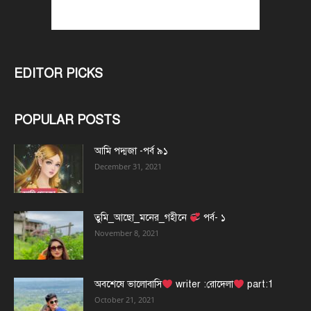
EDITOR PICKS
POPULAR POSTS
আমি পদ্মজা -পর্ব ৯১
December 31, 2021
তুমি_আছো_মনের_গহীনে
পর্ব- ১
November 8, 2021
অবশেষে ভালোবাসি
writer :রোদেলা
part:1
October 21, 2021