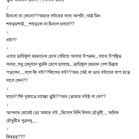
।
চিনবো না কেনো??আমার বউয়ের বাবা আপনি,,আই মিন
শশুড়মশাই,,,,শশুড়কে না চিনলে চলবে??
।
বউ??
।
এবার তারিকুল রহমানের চোখ বেরিয়ে আসার উপক্রম,,,সাথে উপস্থিত
সবার,,শুধু রেদুয়ান মুচকি হেসে চলেছে,,,তারিকুল রহমান বেশ চিন্তায়
পড়লেন,,,,বলে কি বউ??কিসের বউ??আর সেই বা তার বউয়ের বাপ হতে
যাবে কেন??
।
মানে??কি বুঝাতে চাচ্ছো তুমি??আর তোমার বউই বা কে??
।
আপনার মেয়েই তো আমার বউ,,,মিসেস নিশি নিলয় চৌধুরী,,, আরিফ
চৌধুরীর পুত্রবধূ,,,,
।
কিহহহ???