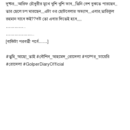
দুষ্কর,,,আরিফ চৌধুরীর মুখে খুশি খুশি ভাব,,,তিনি বেশ বুঝতে পারছেন,,
তার ছেলে ঢপ মারছেন,,,এটা ওর ছোটবেলার অভ্যাস,,,এবার,তারিকুল
রহমান যাবে কই??বউ তো এবার দিতেই হবে,,,,
…………..
………………..
[বাকিটা পরবর্তী পর্বে……]
#তুমি_আছো_তাই #নৌশিন_আহমেদ_রোদেলা #গল্পের_ডায়েরি
#রোদেলা #GolperDiaryOfficial