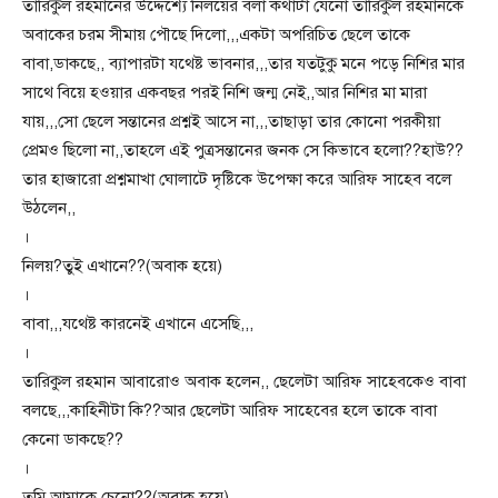
তারিকুল রহমানের উদ্দেশ্যে নিলয়ের বলা কথাটা যেনো তারিকুল রহমানকে
অবাকের চরম সীমায় পৌছে দিলো,,,একটা অপরিচিত ছেলে তাকে
বাবা,ডাকছে,, ব্যাপারটা যথেষ্ট ভাবনার,,,তার যতটুকু মনে পড়ে নিশির মার
সাথে বিয়ে হওয়ার একবছর পরই নিশি জন্ম নেই,,আর নিশির মা মারা
যায়,,,সো ছেলে সন্তানের প্রশ্নই আসে না,,,তাছাড়া তার কোনো পরকীয়া
প্রেমও ছিলো না,,তাহলে এই পুত্রসন্তানের জনক সে কিভাবে হলো??হাউ??
তার হাজারো প্রশ্নমাখা ঘোলাটে দৃষ্টিকে উপেক্ষা করে আরিফ সাহেব বলে
উঠলেন,,
।
নিলয়?তুই এখানে??(অবাক হয়ে)
।
বাবা,,,যথেষ্ট কারনেই এখানে এসেছি,,,
।
তারিকুল রহমান আবারোও অবাক হলেন,, ছেলেটা আরিফ সাহেবকেও বাবা
বলছে,,,কাহিনীটা কি??আর ছেলেটা আরিফ সাহেবের হলে তাকে বাবা
কেনো ডাকছে??
।
তুমি আমাকে চেনো??(অবাক হয়ে)