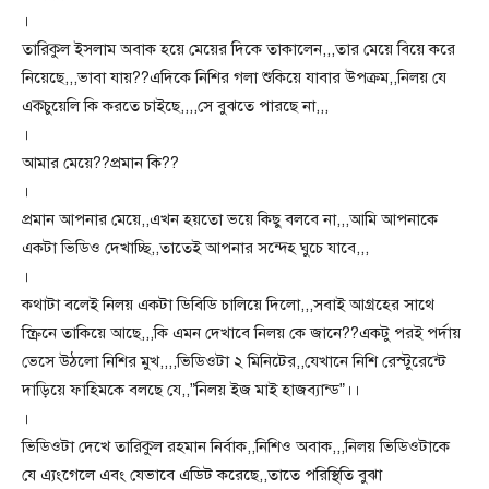
।
তারিকুল ইসলাম অবাক হয়ে মেয়ের দিকে তাকালেন,,,তার মেয়ে বিয়ে করে
নিয়েছে,,,ভাবা যায়??এদিকে নিশির গলা শুকিয়ে যাবার উপক্রম,,নিলয় যে
এক্চুয়েলি কি করতে চাইছে,,,,সে বুঝতে পারছে না,,,
।
আমার মেয়ে??প্রমান কি??
।
প্রমান আপনার মেয়ে,,এখন হয়তো ভয়ে কিছু বলবে না,,,আমি আপনাকে
একটা ভিডিও দেখাচ্ছি,,তাতেই আপনার সন্দেহ ঘুচে যাবে,,,
।
কথাটা বলেই নিলয় একটা ডিবিডি চালিয়ে দিলো,,,সবাই আগ্রহের সাথে
স্ক্রিনে তাকিয়ে আছে,,,কি এমন দেখাবে নিলয় কে জানে??একটু পরই পর্দায়
ভেসে উঠলো নিশির মুখ,,,,ভিডিওটা ২ মিনিটের,,যেখানে নিশি রেস্টুরেন্টে
দাড়িয়ে ফাহিমকে বলছে যে,,”নিলয় ইজ মাই হাজব্যান্ড”।।
।
ভিডিওটা দেখে তারিকুল রহমান নির্বাক,,নিশিও অবাক,,,নিলয় ভিডিওটাকে
যে এ্যংগেলে এবং যেভাবে এডিট করেছে,,তাতে পরিস্থিতি বুঝা