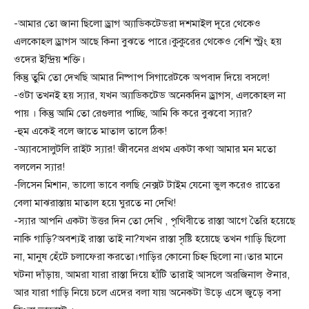
-আমার তো জানা ছিলো ড্রাগ অ্যাডিকটেডরা দশমাইল দূরে থেকেও
এলকোহল ড্রাগস আছে কিনা বুঝতে পারে।কুকুরের থেকেও বেশি স্ট্রং হয়
ওদের ইন্দ্রিয় শক্তি।
কিন্তু তুমি তো দেখছি আমার নিষ্পাপ সিগারেটকে অপবাদ দিয়ে বসলে!
-ওটা তখনই হয় স্যার, যখন অ্যাডিকটেড অনেকদিন ড্রাগস, এলকোহল না
পায় । কিন্তু আমি তো রেগুলার পাচ্ছি, আমি কি করে বুঝবো স্যার?
-হুম একেই বলে জাতে মাতাল তালে ঠিক!
-অ্যাবসোলুটলি রাইট স্যার! জীবনের প্রথম একটা কথা আমার মন মতো
বললেন স্যার!
-লিসেন মিশান, ভালো ভাবে বলছি নেক্সট টাইম যেনো ভুল করেও রাতের
বেলা মাঝরাস্তায় মাতাল হয়ে ঘুরতে না দেখি!
-স্যার আপনি একটা উত্তর দিন তো দেখি , পৃথিবীতে রাস্তা আগে তৈরি হয়েছে
নাকি গাড়ি?অবশ্যই রাস্তা তাই না?যখন রাস্তা সৃষ্টি হয়েছে তখন গাড়ি ছিলো
না, মানুষ হেঁটে চলাফেরা করতো।গাড়ির কোনো চিহ্ন ছিলো না।তার মানে
ঘটনা দাঁড়ায়, আমরা যারা রাস্তা দিয়ে হাঁটি তারাই আসলে অরজিনাল ঔনার,
আর যারা গাড়ি নিয়ে চলে এদের বলা যায় অনেকটা উড়ে এসে জুড়ে বসা