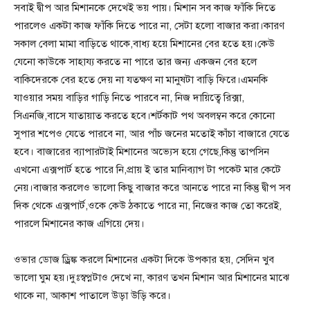
সবাই দ্বীপ আর মিশানকে দেখেই ভয় পায়। মিশান সব কাজ ফাঁকি দিতে
পারলেও একটা কাজ ফাঁকি দিতে পারে না, সেটা হলো বাজার করা।কারণ
সকাল বেলা মামা বাড়িতে থাকে,বাধ্য হয়ে মিশানের বের হতে হয়।কেউ
যেনো কাউকে সাহায্য করতে না পারে তার জন্য একজন বের হলে
বাকিদেরকে বের হতে দেয় না যতক্ষণ না মানুষটা বাড়ি ফিরে।এমনকি
যাওয়ার সময় বাড়ির গাড়ি নিতে পারবে না, নিজ দায়িত্বে রিক্সা,
সিএনজি,বাসে যাতায়াত করতে হবে।শর্টকাট পথ অবলম্বন করে কোনো
সুপার শপেও যেতে পারবে না, আর পাঁচ জনের মতোই কাঁচা বাজারে যেতে
হবে। বাজারের ব্যাপারটাই মিশানের অভ্যেস হয়ে গেছে,কিন্তু তাপসিন
এখনো এক্সপার্ট হতে পারে নি,প্রায় ই তার মানিব্যাগ টা পকেট মার কেটে
নেয়।বাজার করলেও ভালো কিছু বাজার করে আনতে পারে না কিন্তু দ্বীপ সব
দিক থেকে এক্সপার্ট,ওকে কেউ ঠকাতে পারে না, নিজের কাজ তো করেই,
পারলে মিশানের কাজ এগিয়ে দেয়।
ওভার ডোজ ড্রিঙ্ক করলে মিশানের একটা দিকে উপকার হয়, সেদিন খুব
ভালো ঘুম হয়।দুঃস্বপ্নটাও দেখে না, কারণ তখন মিশান আর মিশানের মাঝে
থাকে না, আকাশ পাতালে উড়া উড়ি করে।