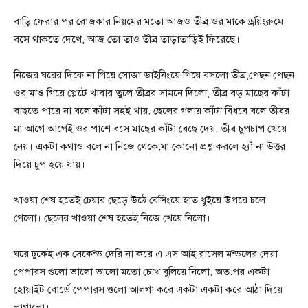
বাড়ি ফেরার পর রোজকার নিয়মের মতো আজও তীব্র ওর মাকে ড্রয়িংরুমে
বসে থাকতে দেখে, আজ তো তাও তীব্র তাড়াতাড়িই ফিরেছে।
নিজের ঘরের দিকে না গিয়ে সোজা ডাইনিংয়ে গিয়ে বসলো তীব্র,পেছন পেছন
ওর মাও গিয়ে প্লেটে খাবার তুলে তীব্রর সামনে দিলো, তীব্র বড় মাছের কাঁটা
বাছতে পারে না বলে কাঁটা সহই খায়, ছেলের গলায় কাঁটা বিঁধবে বলে তীব্রর
মা আগে আগেই ওর পাশে বসে মাছের কাঁটা বেছে দেয়, তীব্র চুপচাপ খেয়ে
নেয়। একটা কথাও বলে না নিজে থেকে,মা কোনো প্রশ্ন করলে হ্যাঁ না উত্তর
দিয়ে চুপ হয়ে যায়।
খাওয়া শেষ হতেই চেয়ার ছেড়ে উঠে বেসিংয়ে হাত ধুইয়ে উপরে চলে
গেলো। ছেলের খাওয়া শেষ হতেই নিজে খেয়ে নিলো।
ঘরে ঢুকেই এক সেকেন্ড দেরি না করে এ এস আই রাসেল মন্ডলের দেয়া
পেপারস গুলো ভালো ভালো মতো চোখ বুলিয়ে নিলো, অত:পর একটা
হোয়াইট বোর্ডে পেপারস গুলো আলগা করে একটা একটা করে আঠা দিয়ে
লাগালো।