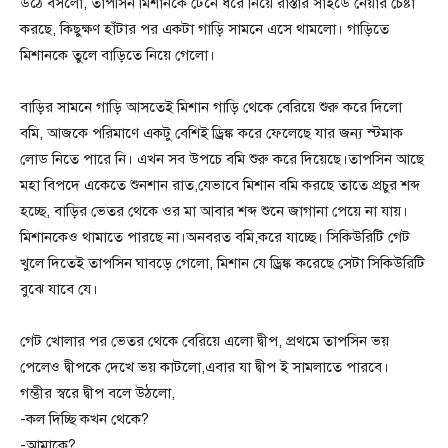
উঠে বসলো, তাপসিন মিশানকে টেনে ধরে নিয়ে রাস্তার সাইডে নেয়ার চেষ্টা
করছে, কিছুক্ষণ হাঁটার পর একটা গাড়ি সামনে এসে থামলো। গাড়িতে
মিশানকে তুলে বাড়িতে নিয়ে গেলো।
বাড়ির সামনে গাড়ি আসতেই মিশান গাড়ি থেকে বেরিয়ে শুরু করে দিলো
বমি, আজকে পরিমাণে একটু বেশিই ড্রিঙ্ক করে ফেলেছে যার জন্য স্টমাক
লোড নিতে পারে নি। এখন সব উপচে বমি শুরু করে দিয়েছে।তাপসিন আছে
মহা বিপদে একেতে শুনশান রাত,যেভাবে মিশান বমি করছে তাতে প্রচুর শব্দ
হচ্ছে, বাড়ির ভেতর থেকে ওর মা আবার শব্দ শুনে জাগানা পেয়ে না যায়।
মিশানকেও থামাতে পারছে না।অনবরত বমি,করে যাচ্ছে। সিকিউরিটি গেট
খুলে দিতেই তাপসিন ঘাবড়ে গেলো, মিশান যে ড্রিঙ্ক করেছে সেটা সিকিউরিটি
বুঝে যাবে যে।
গেট খোলার পর ভেতর থেকে বেরিয়ে এলো দ্বীপ, প্রথমে তাপসিন ভয়
পেলেও দ্বীপকে দেখে ভয় কাটলো,এবার যা দ্বীপ ই সামলাতে পারবে।
গম্ভীর স্বরে দ্বীপ বলে উঠলো,
-কল দিচ্ছি কখন থেকে?
-আমাকে?