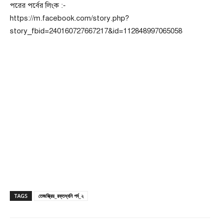
পরের পর্বের লিংক :-
https://m.facebook.com/story.php?
story_fbid=240160727667217&id=112848997065058
TAGS
তেজস্ক্রিয়_রক্তধ্বনি পর্ব_২