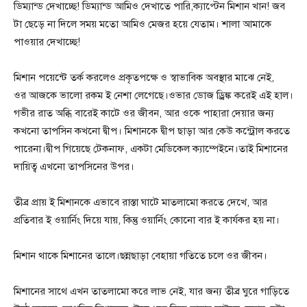
ডিম্যান্ড দেখাচ্ছে! ডিম্যান্ড আমিও দেখাতে পারি,ক্যাপ্টেন মিশান খান! জব
টা ছেড়ে না দিলে সময় মতো আমিও মেজর হয়ে যেতাম। শালা আমাকে
পাওয়ার দেখাচ্ছে!
মিশান পয়েন্টে তর্ক করলেও প্রকৃতপক্ষে ও স্বাভাবিক অবস্থার মাঝে নেই,
ওর আজকে ভালো রকম ই নেশা লেগেছে।ওভার ডোজ ড্রিঙ্ক করেই এই হাল।
গভীর রাত অব্ধি বারেই কাটে ওর জীবন, আর ওকে পাহারা দেয়ার জন্য
কখনো তাপসিন কখনো দ্বীপ। মিশানকে দ্বীপ ছাড়া আর কেউ কন্ট্রোল করতে
পারেনা।দ্বীপ গিয়েছে টেকনাফ, একটা মেডিকেল ক্যাম্পেইনে।তাই মিশানের
দায়িত্ব এখনো তাপসিনের উপর।
তীব্র প্রায় ই মিশানকে এভাবে রাস্তা ঘাটে মাতলামো করতে দেখে, আর
প্রতিবার ই ওয়ার্নিং দিয়ে যায়, কিন্তু ওয়ার্নিং কোনো বার ই কার্যকর হয় না।
মিশান থাকে মিশানের তালে।ছন্নছাড়া বেহায়া গতিতে চলে ওর জীবন।
মিশানের সাথে এখন তাতলামো করে লাভ নেই, যার জন্য তীব্র ঘুরে গাড়িতে