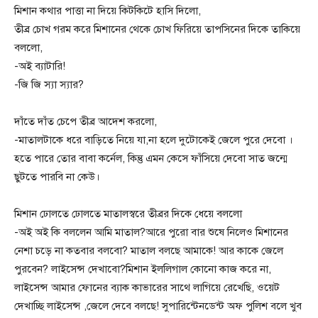
মিশান কথার পাত্তা না দিয়ে কিটকিটে হাসি দিলো,
তীব্র চোখ গরম করে মিশানের থেকে চোখ ফিরিয়ে তাপসিনের দিকে তাকিয়ে
বললো,
-অই ব্যাটারি!
-জি জি স্যা স্যার?
দাঁতে দাঁত চেপে তীব্র আদেশ করলো,
-মাতালটাকে ধরে বাড়িতে নিয়ে যা,না হলে দুটোকেই জেলে পুরে দেবো ।
হতে পারে তোর বাবা কর্নেল, কিন্তু এমন কেসে ফাঁসিয়ে দেবো সাত জন্মে
ছুটতে পারবি না কেউ।
মিশান ঢোলতে ঢোলতে মাতালস্বরে তীব্রর দিকে ধেয়ে বললো
-অই অই কি বললেন আমি মাতাল?আরে পুরো বার শুষে নিলেও মিশানের
নেশা চড়ে না কতবার বলবো? মাতাল বলছে আমাকে! আর কাকে জেলে
পুরবেন? লাইসেন্স দেখাবো?মিশান ইললিগাল কোনো কাজ করে না,
লাইসেন্স আমার ফোনের ব্যাক কাভারের সাথে লাগিয়ে রেখেছি, ওয়েট
দেখাচ্ছি লাইসেন্স ,জেলে দেবে বলছে! সুপারিন্টেনডেন্ট অফ পুলিশ বলে খুব