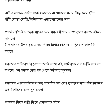
এক্সারসাইজের জন্য।
বাড়ির কাছেই একটা পার্ক সকাল বেলা যেখানে সবার ভীড় জমে হাঁটা
হাঁটি,দৌড়া দৌড়ি,ফিজিক্যাল এক্সারসাইজের জন্য।
পার্কে পৌঁছেই সাদেক সাহেব তার সমবয়সীদের সাথে জোর কদমে হাঁটতে
লাগলো।
দ্বীপ ঘাসের উপর বুক ডাওন দিচ্ছে মিশান হাত পা নাড়িয়ে লাফালাফি
করছে।
সকালের পরিবেশ টা বেশ ভালোই লাগে এই পার্টটাকে ওরা ফাঁকি দেয় না
কখনো।শুধু সকাল বেলা ঘুম থেকে উঠাটাই মুশকিল।
সকালের এক্সারসাইজের জন্য সারাদিন মন বেশ ফুরফুরে লাগে,বিশেষ করে
এটা মিশানের জন্য খুব জরুরী।
আটটার দিকে বাড়ি ফিরে ব্রেকফাস্ট টাইম।