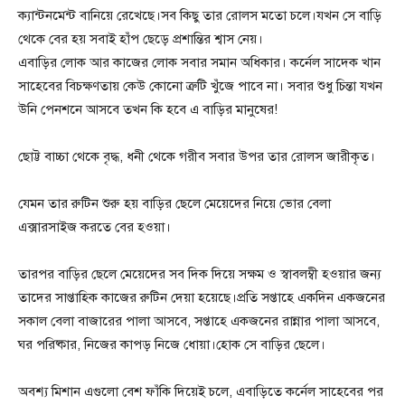
ক্যান্টনমেন্ট বানিয়ে রেখেছে।সব কিছু তার রোলস মতো চলে।যখন সে বাড়ি
থেকে বের হয় সবাই হাঁপ ছেড়ে প্রশান্তির শ্বাস নেয়।
এবাড়ির লোক আর কাজের লোক সবার সমান অধিকার। কর্নেল সাদেক খান
সাহেবের বিচক্ষণতায় কেউ কোনো ত্রুটি খুঁজে পাবে না। সবার শুধু চিন্তা যখন
উনি পেনশনে আসবে তখন কি হবে এ বাড়ির মানুষের!
ছোট্ট বাচ্চা থেকে বৃদ্ধ, ধনী থেকে গরীব সবার উপর তার রোলস জারীকৃত।
যেমন তার রুটিন শুরু হয় বাড়ির ছেলে মেয়েদের নিয়ে ভোর বেলা
এক্সারসাইজ করতে বের হওয়া।
তারপর বাড়ির ছেলে মেয়েদের সব দিক দিয়ে সক্ষম ও স্বাবলম্বী হওয়ার জন্য
তাদের সাপ্তাহিক কাজের রুটিন দেয়া হয়েছে।প্রতি সপ্তাহে একদিন একজনের
সকাল বেলা বাজারের পালা আসবে, সপ্তাহে একজনের রান্নার পালা আসবে,
ঘর পরিষ্কার, নিজের কাপড় নিজে ধোয়া।হোক সে বাড়ির ছেলে।
অবশ্য মিশান এগুলো বেশ ফাঁকি দিয়েই চলে, এবাড়িতে কর্নেল সাহেবের পর