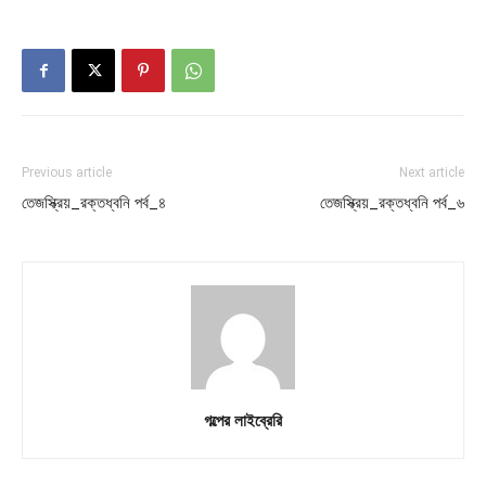
Previous article
Next article
তেজস্ক্রিয়_রক্তধ্বনি পর্ব_৪
তেজস্ক্রিয়_রক্তধ্বনি পর্ব_৬
গল্পের লাইব্রেরি