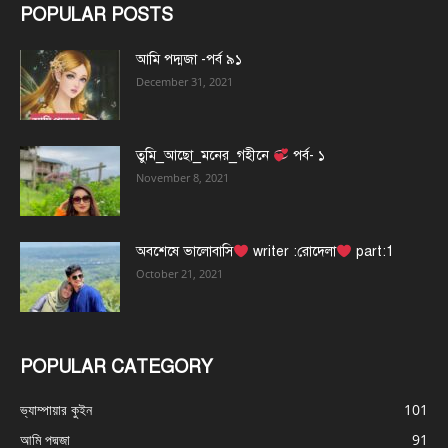
POPULAR POSTS
আমি পদ্মজা -পর্ব ৯১
December 31, 2021
তুমি_আছো_মনের_গহীনে
পর্ব- ১
November 8, 2021
অবশেষে ভালোবাসি
writer :রোদেলা
part:1
October 21, 2021
POPULAR CATEGORY
ভ্যাম্পায়ার কুইন
101
আমি পদ্মজা
91