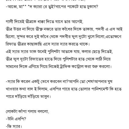
-আব্বে, মা** *দ ক্যারা রে তুই?বাপের পকেটে হাত ঢুকাস?
গালী দিয়েই তীব্রকে ধাক্কা দিতে যাবে তার আগেই,
তীব্র উত্তর না দিয়ে তীক্ষ্ণ নজরে তার কাঁধের দিকে তাকায়, পদবী এ এস আই
ছিলো, সুন্দর করে দুই কাঁধে থেকে পদবীর ফুল দুটো খুলে নিলো,এতোক্ষণে
রিফাত তীব্রর কাছাকাছি এসে স্যার স্যার করতে থাকে।
এই স্যার স্যার ডাক শুনেই পুলিশটা আতকে যায়, কলার ছেড়ে দিতেই,
তীব্র ফুল দুটো রিফাতের হাতে দিয়ে পুলিশটার হাত থেকে লাঠি নিয়ে
সামনের দিকে এগিয়ে গিয়ে নিজেই ট্রাফিক কন্ট্রোল করা শুরু করলো।
-স্যার কি করেন একটু ভেবে করবেন না?আপনি তো শেষ!আপনার ঘুষ
খাওয়ার কথা বাদ ই দিলাম, এসপির গায়ে হাত তোলার পানিশমেন্ট কি হতে
পারে দাঁড়িয়ে দাঁড়িয়ে ভাবুন।
লোকটা কাঁপা গলায় বললো,
-উনি এসপি?
-জি স্যার।