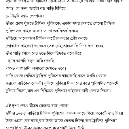
জানালা দিয়ে মাথা বাইরের দিকে দিয়ে তাকিয়ে দেখে এটা একটা চার রাস্তার
মোড়, যে জন্য ছোটো বড় গাড়ি মিলিয়ে
মোটামুটি জ্যাম লেগেছে।
তীব্রর চোখ খুঁজছে ট্রাফিক পুলিশকে, একটা সময় দেখতে পেলো ট্রাফিক
পুলিশ এক বাইক আলার সাথে তর্কবিতর্ক করছে
দাঁড়িয়ে,আরেকজন ট্রাফিক কন্ট্রোল করার চেষ্টা করছে।
লোকটার বাইকটা রং ওয়ে তেও নেই,তাহলে কি নিয়ে কথা হচ্ছে,
তীব্র গাড়ি থেকে বের হতে নিলে রিফাত বলে উঠে,
-স্যার আপনি বসুন আমি দেখছি।
-ওমহু ব্যাপারটা আমারো দেখতে হবে।
গাড়ি থেকে বেরিয়ে ট্রাফিক পুলিশের কাছাকাছি যাবে তখনি খেয়াল
করলো,বাইকের লোকটা লুকিয়ে লুকিয়ে টাকা বের করে পুলিশটার পকেটে
ঢুকিয়ে দিলো,আর এর বিনিময়ে পুলিশটা বাইকের চাবী ফেরত দিলো।
এই দৃশ্য দেখে তীব্রর মেজাজ চটে গেলো,
হাঁটার দ্রুততা বাড়িয়ে ট্রাফিক পুলিশের একদম কাছে গিয়ে,পকেটে হাত দিয়ে
টাকা গুলো বের করে,যার টাকা তাকে ফেরত দিলো,আর ট্রাফিক পুলিশটা
রেগে গিয়ে তীব্রর কলার চেপে ধরে গালী দিয়ে উঠে,