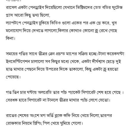
রাসেল একটা পেনড্রাইব দিয়েছিলো যেখানে ভিক্টিমদের ডেড বডির ফুটেজ
প্লাস আরো কিছু তথ্য ছিলো,
ল্যাপটপে পেনড্রাইব ঢুকিয়ে ভিডিও গুলো একের পর এক প্লে করে, খুব
মনোযোগ দিয়ে দেখতে লাগলো,কিলার কোথাও কোনো ক্লু রেখে গেছে
কিনা।
সময়ের গতির সাথে তীব্রর ব্রেন প্রচন্ড মাপের সক্রিয় হচ্ছে।টানা কয়েকঘন্টা
ইনভেস্টিগেশন চালালো সব কিছুর মধ্যে থেকে, একটা দীর্ঘশ্বাস ছেড়ে দুই
হাত মাথার পেছনে দিয়ে উপরের দিকে তাকালো, কিছু একটা ক্লু হয়তো
পেয়েছে।
গত তিন চার ঘন্টায় অলরেডি তার পাঁচ প্যাকেট সিগারেট শেষ হয়ে গেছে ।
বেরধক হারে সিগারেট না টানলে তীব্রর মাথার প্যাঁচ লেগে যেতো।
রাতের শেষের অংশে মগ ভর্তি ব্ল্যাক কফি নিয়ে খেয়ে নিলো,তারপর
রোজকার নিয়মে স্লিপিং পিল খেয়ে ঘুমিয়ে গেলো।