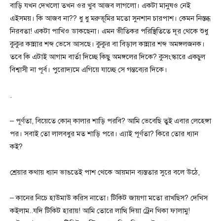
বাড়ি যখন দেখলো তখন ওর খুব আজব লাগলো। একটা মানুষও নেই
এইসময়। কি আজব না?? ধু ধু মরুভূমির মতো সুনশান চারপাশ। কেমন নিস্তব্ধ
নিরবতা! একটা পাখিও ডাকছেনা। এমন ভীতিকর পরিস্থিতিতে দূর থেকে শুধু
কুকুর কান্নার শব্দ ভেসে আসছে। কুকুর বা বিড়াল কান্নার শব্দ অমঙ্গলজনক।
তবে কি এটাই আগাম বার্তা দিচ্ছে কিছু অমঙ্গলের দিকে? কুসংস্কারে একচুল
বিশ্বাসী না পূর্ব। পুরোদ্যমে এগিয়ে যাচ্ছে সে গন্তব্যের দিকে।
.
– পূর্ণতা, বিয়েতে কোন্ কালার শাড়ি পরবি? আমি ভেবেছি তুই এবার লেহেঙ্গা
পর। সবাই তো লালবধুর মত শাড়ি পরে। এ্যাই পূর্ণতা? কিরে তোর ধ্যান
কই?
শ্রেয়ার কথায় ধ্যান ভাঙতেই পাশ থেকে আয়মান ব্যস্ততার সুরে বলে উঠে,
– কানের নিচে হাউমাউ করিস নাতো। টিকিট জায়গা মতো রাখছিস? দেখিস
কইলাম..যদি টিকিট হারায়! আমি তোরে লাত্থি দিয়া ট্রেন থিকা ফালামু!