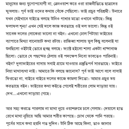
মানুষের জন্য যুগোপযোগী না, ব্রেনওয়াশ করে ওরা রাজনীতিতে ছাত্রদের
ফুসলায়। পূর্ব ভাই ওদের কথায় বেঁকে গেছিলো। ভাই প্রচুর পরিশ্রমী। উনারে
যখন যেইখানে যাইতে বলছে উনিও গাধার মতো ওখানে খাটছে। কিন্তু
ফলাফল শূন্য! এখন যেই দলে কাজ করতাছে ওই দল ভালো। কিন্তু ওই
সাবেক দলের লোকেরা ভালো না বইন। এখনো ঢোল পিটায়া ভাইয়ের
ব্যাপারে মিথ্যা বানোয়াট কথা রটায়। রাজিব্বা শালায় ভুল কিছু বলেনাই যা
শুনছিলো ওইটাই তোরে হুবহু বলছে। ফ্যাক্ট হইলো শালা একটা ধান্দাবাজ
ছিলো। তোরে যে পছন্দের ঠেলায় ওই পদক্ষেপ নিবো ভাবতেও পারিনাই।
বইন? দুলাভাইয়ের বাসায় সবাই গ্রামে যাওয়ার প্রস্তুতিপর্ব সারতাছে। ভাইরে
নিয়া মাথাব্যথা নাই। আমারে কি বলছে জানোস? পূর্ব ভাই আগে বলে বাসাই
ফিরতো না, বাইরে বাইরে দলের কাজে কামলা দিতো। আমার প্রচুর ভয়
করতাছে বইন। ভাইয়ের কথা কইতে গেলেই শরীরের লোম দাড়ায়া যায়।
দেখ…এখনো দাড়ায়া গেছে।
আর সহ্য করতে পারলাম না মাথা নুয়ে ওয়াশরুমে চলে গেলাম। দেয়ালে হাত
রেখে মাথা নুয়িয়ে আছি আমার শরীর কাপছে। চোখ থেকে পানি পরছে।
পূর্বের সাথে কথা হয়নি গত দুদিন। উনি ঠিক আছে কিনা, তাও জানার