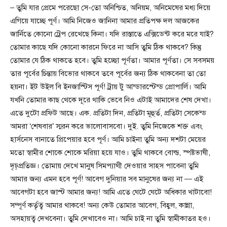
– তুমি যার প্রেমে পরেছো সে-তো অনিশ্চিত, অনিয়ম, অনিমেষের মধ্য দিয়ে
এগিয়ে যাচ্ছে পূর্ণ। আমি নিজেও জানিনা আমার প্রতিপক্ষ দল আজকের
জার্নিতে কোনো ট্রেপ রেখেছে কিনা। যদি রাস্তাতে এক্সিডেন্ট করে মরে যাই?
তোমার কাছে যদি কোনো কারনে ফিরে না আসি তুমি ঠিক থাকবে? কিন্তু
তোমার যে ঠিক থাকতে হবে। তুমি হচ্ছো পূর্ণতা। আমার পূর্ণতা। সে সবসময়
তার পূর্বের চিন্তায় বিভোর থাকবে তবে পূর্বের জন্য ঠিক থাকবেনা তা তো
হয়না। ইট উইল বি ইনজাস্টিস পূর্ণ! ট্রায় টু আন্ডারস্টেন্ড প্রোপার্লি। আমি
যখনি তোমার কাছ থেকে দূরে থাকি ভেবে নিও এটাই আমাদের শেষ দেখা।
এতে দুটো প্রফিট আছে। এক. প্রতিটা দিন, প্রতিটা মূহুর্ত, প্রতিটা সেকেন্ড
আমরা ‘শেষবার’ স্মরন করে ভালোবাসবো। দুই. তুমি নিজেকে শক্ত এবং
হার্সনেস বানাতে প্রিপেয়ার হবে পূর্ণ। আমি চাইনা তুমি অন্য দশটা মেয়ের
মতো স্বামীর শোকে শোকে মরিয়া হয়ে যাও। তুমি থাকবে বোল্ড, স্পষ্টভাষী,
দৃঢ়প্রতিজ্ঞ। তোমায় দেখে মানুষ সিমপ্যাথী দেওয়ার সাহস পাবেনা তুমি
আমার জন্য এমন হবে পূর্ণ! আবেগ দুনিয়ার সব মানুষের জন্য না — এই
আবেগটা হবে জাস্ট আমার জন্য! আমি এতে ঘেটে ঘেটে অধিকার খাটাবো!
সম্পূর্ণ কর্তৃত্ব আমার থাকবে! অন্য কেউ তোমার আবেগ, বিহ্বল, কান্না,
অসহায়ত্ব দেখবেনা। তুমি দেখাবেও না। আমি চাই না তুমি স্বামীকাতর হও।