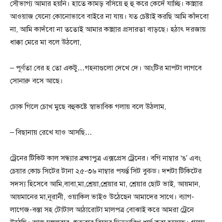
সৌভাগ্য আমার হয়নি। হাতে কামড় বসিয়ে হু হু করে কেদেঁ যাচ্ছি। কান্নার
আওয়াজ যেনো কোনোভাবে বাইরে না যায়। যত চেষ্টাই করছি আমি কাঁদবো
না, আমি কাদঁবো না ততোই আমার কান্নার প্রসারতা বাড়ছে। হঠাৎ দরজায়
ধাক্কা মেরে মা বলে উঠলো,
– পূর্ণতা বের হ তো একটু…গহনাগুলো দেখে দে। আংটির মাপটা লাগবে
সোনারু বসে আছে।
ঢোক গিলে চোখ মুছে বহুকষ্টে স্বাভাবিক গলায় বলে উঠলাম,
– বিছানায় রেখে যাও আসছি…
ট্রেনের টিকিট কাল সন্ধ্যার ব্রহ্মাপুত্র এক্সপ্রেস ট্রেনের। বগি নাম্বার ‘ঙ’ এবং
চেয়ার কোচ সিটের টানা ২৫-৩৬ নাম্বার পযর্ন্ত সিট বুক্ড। দশটা টিকিটের
সদস্য হিসেবে আমি,বাবা,মা,শ্রেয়া,শ্রেয়ার মা, শ্রেয়ার ছোট ভাই, আয়মান,
আয়মানের মা,নূরানী, ওয়াকিল ভাইও উঠেছেন আমাদের সাথে। ব্যাগ-
লাগেজ-বস্তা সহ টোটাল আঠারোটা মালপত্র বোঝাই করে আমরা ট্রেনে