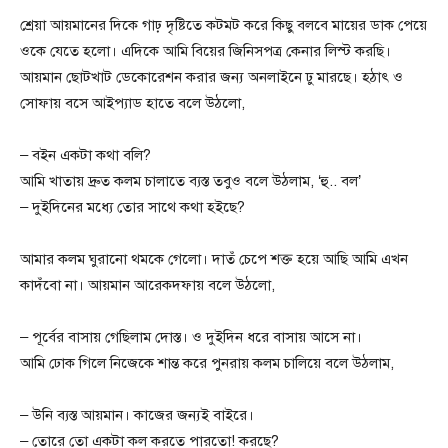
শ্রেয়া আয়মানের দিকে গাঢ় দৃষ্টিতে কটমট করে কিছু বলবে মায়ের ডাক পেয়ে
ওকে যেতে হলো। এদিকে আমি বিয়ের জিনিসপত্র কেনার লিস্ট করছি।
আয়মান ছোটখাট ডেকোরেশন করার জন্য অনলাইনে ঢু মারছে। হঠাৎ ও
সোফায় বসে আইপ্যাড হাতে বলে উঠলো,
– বইন একটা কথা বলি?
আমি খাতায় দ্রুত কলম চালাতে ব্যস্ত তবুও বলে উঠলাম, ‘হু.. বল’
– দুইদিনের মধ্যে তোর সাথে কথা হইছে?
আমার কলম ঘুরানো থমকে গেলো। দাতঁ চেপে শক্ত হয়ে আছি আমি এখন
কাদঁবো না। আয়মান আরেকদফায় বলে উঠলো,
– পূর্বের বাসায় গেছিলাম দোস্ত। ও দুইদিন ধরে বাসায় আসে না।
আমি ঢোক গিলে নিজেকে শান্ত করে পুনরায় কলম চালিয়ে বলে উঠলাম,
– উনি ব্যস্ত আয়মান। কাজের জন্যই বাইরে।
– তোরে তো একটা কল করতে পারতো! করছে?