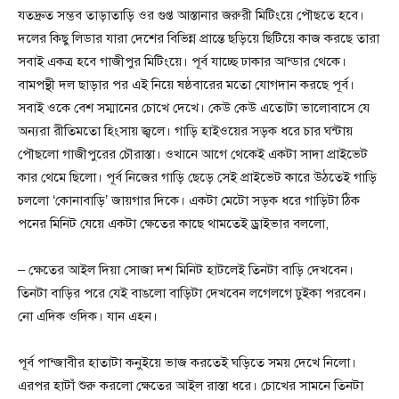
যতদ্রুত সম্ভব তাড়াতাড়ি ওর গুপ্ত আস্তানার জরুরী মিটিংয়ে পৌছতে হবে।
দলের কিছু লিডার যারা দেশের বিভিন্ন প্রান্তে ছড়িয়ে ছিটিয়ে কাজ করছে তারা
সবাই একত্র হবে গাজীপুর মিটিংয়ে। পূর্ব যাচ্ছে ঢাকার আন্ডার থেকে।
বামপন্থী দল ছাড়ার পর এই নিয়ে ষষ্ঠবারের মতো যোগদান করছে পূর্ব।
সবাই ওকে বেশ সম্মানের চোখে দেখে। কেউ কেউ এতোটা ভালোবাসে যে
অন্যরা রীতিমতো হিংসায় জ্বলে। গাড়ি হাইওয়ের সড়ক ধরে চার ঘন্টায়
পৌছলো গাজীপুরের চৌরাস্তা। ওখানে আগে থেকেই একটা সাদা প্রাইভেট
কার থেমে ছিলো। পূর্ব নিজের গাড়ি ছেড়ে সেই প্রাইভেট কারে উঠতেই গাড়ি
চললো ‘কোনাবাড়ি’ জায়গার দিকে। একটা মেটো সড়ক ধরে গাড়িটা ঠিক
পনের মিনিট যেয়ে একটা ক্ষেতের কাছে থামতেই ড্রাইভার বললো,
– ক্ষেতের আইল দিয়া সোজা দশ মিনিট হাটলেই তিনটা বাড়ি দেখবেন।
তিনটা বাড়ির পরে যেই বাঙলো বাড়িটা দেখবেন লগেলগে ঢুইকা পরবেন।
নো এদিক ওদিক। যান এহন।
পূর্ব পান্জাবীর হাতাটা কনুইয়ে ভাজ করতেই ঘড়িতে সময় দেখে নিলো।
এরপর হাটাঁ শুরু করলো ক্ষেতের আইল রাস্তা ধরে। চোখের সামনে তিনটা