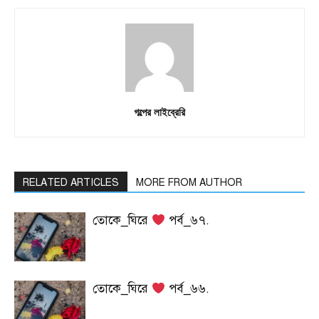
গল্পের লাইব্রেরি
RELATED ARTICLES
MORE FROM AUTHOR
তোকে_ঘিরে
পর্ব_৬৭.
তোকে_ঘিরে
পর্ব_৬৬.