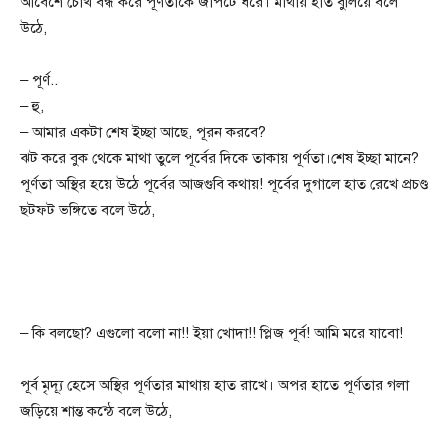
আবেশে চোখ বন্ধ করে পূর্ণতাকে জাপটে ধরে। মাথায় হাত বুলিয়ে বলে
উঠে,
– পূর্ণ..
– হু,
– আমার একটা শেষ ইচ্ছা আছে, পূরন করবে?
ঝট করে বুক থেকে মাথা তুলে পূর্বের দিকে তাকায় পূর্ণতা।শেষ ইচ্ছা মানে?
পূর্ণতা অস্থির হয়ে উঠে পূর্বের আজগুবি কথায়! পূর্বের দুগালে হাত রেখে প্রচণ্ড
ছটফট ভঙ্গিতে বলে উঠে,
– কি বলছো? এগুলো বলো না!! ইয়া খোদা!! প্লিজ পূর্ব! আমি মরে যাবো!
পূর্ব মৃদ্যূ হেসে অস্থির পূর্ণতার মাথায় হাত রাখে। অপর হাতে পূর্ণতার গলা
জড়িয়ে শান্ত কন্ঠে বলে উঠে,