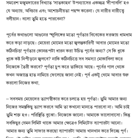
সমরেশ মজুমদারের বিখ্যাত ‘সাতকাহন’ উপন্যাসের একচ্ছত্র ‘দীপাবলি’ হও
যে অন্যায়, অবিচার এবং অশোচনীয়তা পছন্দ করেনা। যে নারীর নারীত্বে
বলীয়ান। বলো তুমি হতে পারবেনা?
পূর্বের কথাগুলো আগুনের স্ফুলিঙ্গের মতো পূর্ণতার বিবেকের দরজায় ধামধাম
করে কড়া নাড়ছে। মেয়েরা মোমের মতো জ্বলন্তকারিণী আবার মোমের মতো
কঠিনচিত্ত! পূর্ণতার কোনরূপটা ধারন করা উচিত পূর্বের জন্য? সে কি ধুকে
ধুকে কষ্ট নিপীড়নে জ্বলবে? নাকি কঠিনচিত্তে সব সমস্যা মোকাবিলা করে
নিজেকে তৈরী করবে? পূর্ণতা চুপ করে তাকিয়ে আছে। পূর্বের গাল থেকে
কখন অজান্তে হাত নামিয়ে ফেলেছে জানা নেই। পূর্ব একটু থেমে আবার শুরু
করলো নিজের কথা,
– সবসময় মেয়েদের ত্যাগস্বীকার করে চলতে হয় পূর্ণতা। তুমি আমার জন্য
নিজের সমস্তকিছু ত্যাগ করবে আমি তা কখনো মানতে পারবো না। আমি চাই
তুমি শক্ত হও। পরিস্থিতি বুঝো। নিজেকে জানো। আমাকে ভালোবাসো। কিন্তু
সবকিছুর যেমন লিমিট থাকে আমার ক্ষেত্রেও লিমিটেড ব্যাপারটা আনো।
আমার জন্য তুমি সাফার করছো ব্যাপারটা আমায় খানখান করে দিচ্ছে পূর্ণ।