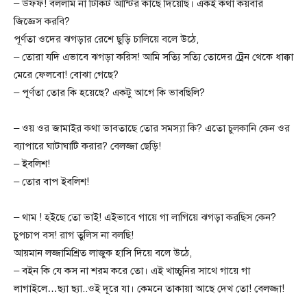
– উফফ! বললাম না টিকিট আন্টির কাছে দিয়েছি। একই কথা কয়বার
জিজ্ঞেস করবি?
পূর্ণতা ওদের ঝগড়ার রেশে ছুড়ি চালিয়ে বলে উঠে,
– তোরা যদি এভাবে ঝগড়া করিস! আমি সত্যি সত্যি তোদের ট্রেন থেকে ধাক্কা
মেরে ফেলবো! বোঝা গেছে?
– পূর্ণতা তোর কি হয়েছে? একটু আগে কি ভাবছিলি?
– ওয় ওর জামাইর কথা ভাবতাছে তোর সমস্যা কি? এতো চুলকানি কেন ওর
ব্যাপারে ঘাটাঘাটি করার? বেলজ্জা ছেড়ি!
– ইবলিশ!
– তোর বাপ ইবলিশ!
– থাম ! হইছে তো ভাই! এইভাবে গায়ে গা লাগিয়ে ঝগড়া করছিস কেন?
চুপচাপ বস! রাগ তুলিস না বলছি!
আয়মান লজ্জামিশ্রিত লাজুক হাসি দিয়ে বলে উঠে,
– বইন কি যে কস না শরম করে তো। এই খাচ্চুনির সাথে গায়ে গা
লাগাইলে…ছ্যা ছ্যা..ওই দূরে যা। কেমনে তাকায়া আছে দেখ তো! বেলজ্জা!