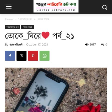
Home
"ধারাবাহিক গল্প
তোকে ঘরে♥
"ধারাবাহিক গল্প
তোকে ঘরে♥
তোকে_ঘিরে
পর্ব_২১
By
গল্পের লাইব্রেরি
-
October 17, 2021
6017
0