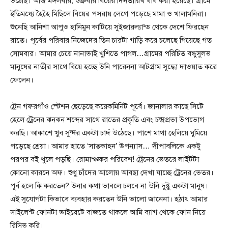
উঠেছি। আজ মঙ্গলবার, শুক্রবার বিয়ের দিনতারিখ ধার্য করা হয়েছে। গ্রামে
ইতিমধ্যে হৈহৈ মিছিলে বিয়ের পসরায় লেগে পড়েছে মামা ও খালামনিরা।
শুনেছি আনিশা আপুও হানিমুন কাটিয়ে সুইজারল্যান্ড থেকে দেশে ফিরছেন
রাতে। পূর্বের পরিবার নিজেদের তিন চারটা গাড়ি করে চলেছে গিয়েছে গত
সোমবার। আমার চেয়ে নানাভাই খুশিতে পাগল…গ্রামের পরিচিত বন্ধুসুলভ
মানুষের নাতীর সাথে বিয়ে হচ্ছে উনি পারেননা আটগ্রাম সুদ্ধো দাওয়াত করে
ফেলেন।
ট্রেন গফরগাঁও স্টেশন ছেড়েছে কয়েকমিনিট পূর্বে। জানালার কাছে সিটে
হেলে ট্রেনের ঝনঝন শব্দের সাথে রাতের প্রকৃতি এবং চন্দ্রপ্রভা উপভোগ
করছি। আকাশে খুব সুন্দর একটা চাদঁ উঠেছে। পাশে মাথা হেলিয়ে ঘুমিয়ে
পড়েছে শ্রেয়া। আমার হাতে ‘সাতকাহন’ উপন্যাস… দীপাবলিকে একটু
পরপর বই খুলে পড়ছি। রোমান্ঞ্চকর পরিবেশ! ট্রেনের ভেতরে লাইটটা
কোনো কারনে অফ। শুধু চাঁদের আলোয় আবছা দেখা যাচ্ছে ট্রেনের ভেতর।
পূর্ব হলে কি করতেন? উনার কথা ভাবলে চলবে না উনি দুষ্টু একটা মানুষ।
এই সুযোগটা কিভাবে ব্যবহার করতেন উনি ভালো জানেনা। হঠাৎ আমার
সাইলেন্ট ফোনটা ভাইব্রেটে বাজতে থাকলে আমি ব্যাগ থেকে ফোন নিয়ে
রিসিভ করি।