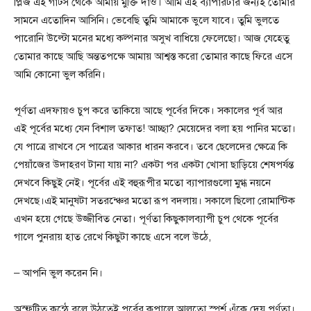
প্লিজ এই গাট্স থেকে আমায় মুক্তি দাও। আমি এই ব্যাপারটার জন্যই তোমার
সামনে এতোদিন আসিনি। ভেবেছি তুমি আমাকে ভুলে যাবে। তুমি ভুলতে
পারোনি উল্টো মনের মধ্যে কল্পনার অসুখ বাধিয়ে ফেলেছো। আজ যেহেতু
তোমার কাছে আছি অন্ততপক্ষে আমায় আশ্বস্ত করো তোমার কাছে ফিরে এসে
আমি কোনো ভুল করিনি।
পূর্ণতা এদফায়ও চুপ করে তাকিয়ে আছে পূর্বের দিকে। সকালের পূর্ব আর
এই পূর্বের মধ্যে যেন বিশাল তফাত! আচ্ছা? মেয়েদের বলা হয় পানির মতো।
যে পাত্রে রাখবে সে পাত্রের আকার ধারন করবে। তবে ছেলেদের ক্ষেত্রে কি
পেয়াঁজের উদাহরণ টানা যায় না? একটা পর একটা খোসা ছাড়িয়ে শেষপর্যন্ত
দেখবে কিছুই নেই। পূর্বের এই বহুরূপীর মতো ব্যাপারগুলো মুগ্ধ নয়নে
দেখছে।এই মানুষটা সতরন্ঞ্চের মতো রূপ বদলায়। সকালে ছিলো রোমান্টিক
এখন হয়ে গেছে উজ্জীবিত নেতা। পূর্ণতা কিছুকালব্যাপী চুপ থেকে পূর্বের
গালে পুনরায় হাত রেখে কিছুটা কাছে এসে বলে উঠে,
– আপনি ভুল করেন নি।
অস্ফুটিত কন্ঠে বলে উঠতেই পূর্বের কপালে আলতো স্পর্শ এঁকে দেয় পূর্ণতা।