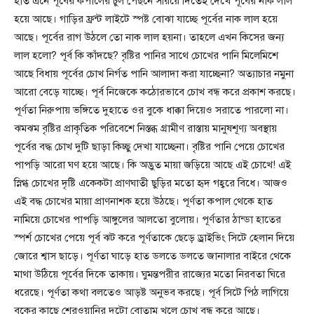
হাত এনে পূর্বের কপালের চুল পেছনে সরিয়ে দিতেই দেখে পূর্বের নাক লাল
হয়ে আছে। গাড়ির ফ্রন্ট লাইটে স্পষ্ট বোঝা যাচ্ছে পূর্বের নাক লাল হয়ে
আছে। পূর্বের রাগ উঠলে তো নাক লাল হয়না। তাহলে এখন কিসের জন্য
লাল হলো? পূর্ব কি কাঁদছে? বৃষ্টির পানির সাথে চোখের পানি মিলেমিশে
আছে বিধায় পূর্বের চোখ নির্গত পানি আলাদা করা যাচ্ছেনা? অত্যাচার নমুনা
আরো বেড়ে যাচ্ছে। পূর্ব নিজেকে কঠোরভাবে চোখ বন্ধ করে প্রকাশ করছে।
পূর্ণতা নিরুপায় ভঙ্গিতে দুহাতে ওর বুকে ধাক্কা দিয়েও সরাতে পারলো না।
ঝমঝম বৃষ্টির প্রাকৃতিক পরিবেশে নিস্তব্ধ গ্রামীণ রাস্তায় মানুষশূণ্য অবস্থায়
পূর্বের বদ্ধ চোখ দুটি ছাড়া কিচ্ছু দেখা যাচ্ছেনা। বৃষ্টির পানি পেয়ে চোখের
পাপড়ি আরো ঘণ হয়ে আছে। কি অদ্ভুত মায়া জড়িয়ে আছে এই চোখে! এই
স্নিগ্ধ চোখের দৃষ্টি একেকটা প্রাণঘাতী ছুড়ির মতো হৃদ গহ্বরে বিধে। আজও
এই বদ্ধ চোখের মায়া প্রাণনাশক হয়ে উঠছে। পূর্ণতা কপাল থেকে হাত
নামিয়ে চোখের পাপড়ি আঙ্গুলের আলতো বুলোয়। পূর্ণতার ঠান্ডা হাতের
স্পর্শ চোখের পেয়ে পূর্ব ঝট করে পূর্ণতাকে ছেড়ে ড্রাইভিং সিটে হেলান দিয়ে
জোরে শ্বাস ছাড়ে। পূর্ণতা ঘাড়ে হাত ডলতে ডলতে জানালার বাইরে থেকে
মাথা উঠিয়ে পূর্বের দিকে তাকায়। ঘুমন্তপরীর রাজ্যের মতো নিরবতা ঘিরে
ধরেছে। পূর্ণতা কথা বলতেও আড়ষ্ট অনুভব করছে। পূর্ব সিটে পিঠ লাগিয়ে
বুকের কাছে শেরওয়ানির দুটো বোতাম খুলে চোখ বন্ধ করে আছে।