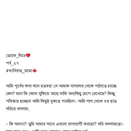
তোকে_ঘিরে
পর্ব_২৭
#ফাবিয়াহ্_মমো
আমি পূর্বের কথা শুনে হতভম্ব! সে আমাক বাসরঘর থেকে পাঠাতে চাচ্ছে
কেন? মনে কি ক্ষোভ লুকিয়ে আছে নাকি অন্যকিছু চেপে রেখেছে? কিচ্ছু
পরিস্কার হচ্ছেনা আমি কিছুই বুঝতে পারছিনা। আমি গাল থেকে ওর হাত
সরিয়ে বললাম,
– কি সমস্যা? তুমি আমার সাথে এখনো রাগারাগী করছো? সরি বললামতো।