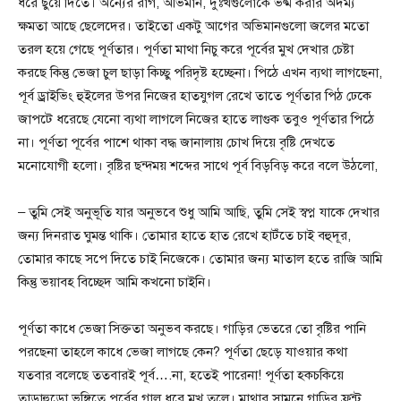
ধরে ছুঁয়ে দিতে। অন্যের রাগ, অভিমান, দুঃখগুলোকে ভষ্ম করার অদম্য
ক্ষমতা আছে ছেলেদের। তাইতো একটু আগের অভিমানগুলো জলের মতো
তরল হয়ে গেছে পূর্ণতার। পূর্ণতা মাথা নিচু করে পূর্বের মুখ দেখার চেষ্টা
করছে কিন্তু ভেজা চুল ছাড়া কিচ্ছু পরিদৃষ্ট হচ্ছেনা। পিঠে এখন ব্যথা লাগছেনা,
পূর্ব ড্রাইভিং হুইলের উপর নিজের হাতযুগল রেখে তাতে পূর্ণতার পিঠ ঢেকে
জাপটে ধরেছে যেনো ব্যথা লাগলে নিজের হাতে লাগুক তবুও পূর্ণতার পিঠে
না। পূর্ণতা পূর্বের পাশে থাকা বদ্ধ জানালায় চোখ দিয়ে বৃষ্টি দেখতে
মনোযোগী হলো। বৃষ্টির ছন্দময় শব্দের সাথে পূর্ব বিড়বিড় করে বলে উঠলো,
– তুমি সেই অনুভূতি যার অনুভবে শুধু আমি আছি, তুমি সেই স্বপ্ন যাকে দেখার
জন্য দিনরাত ঘুমন্ত থাকি। তোমার হাতে হাত রেখে হাটঁতে চাই বহুদূর,
তোমার কাছে সপে দিতে চাই নিজেকে। তোমার জন্য মাতাল হতে রাজি আমি
কিন্তু ভয়াবহ বিচ্ছেদ আমি কখনো চাইনি।
পূর্ণতা কাধে ভেজা সিক্ততা অনুভব করছে। গাড়ির ভেতরে তো বৃষ্টির পানি
পরছেনা তাহলে কাধে ভেজা লাগছে কেন? পূর্ণতা ছেড়ে যাওয়ার কথা
যতবার বলেছে ততবারই পূর্ব….না, হতেই পারেনা! পূর্ণতা হকচকিয়ে
তাড়াহুড়ো ভঙ্গিতে পূর্বের গাল ধরে মুখ তুলে। মাথার সামনে গাড়ির ফ্রন্ট