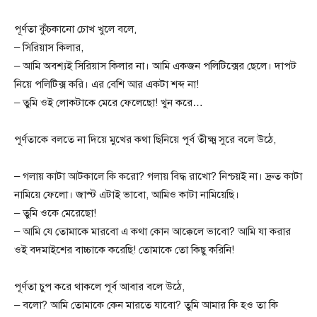
পূর্ণতা কুঁচকানো চোখ খুলে বলে,
– সিরিয়াস কিলার,
– আমি অবশ্যই সিরিয়াস কিলার না। আমি একজন পলিটিক্সের ছেলে। দাপট
নিয়ে পলিটিক্স করি। এর বেশি আর একটা শব্দ না!
– তুমি ওই লোকটাকে মেরে ফেলেছো! খুন করে…
পূর্ণতাকে বলতে না দিয়ে মুখের কথা ছিনিয়ে পূর্ব তীক্ষ্ম সুরে বলে উঠে,
– গলায় কাটা আটকালে কি করো? গলায় বিদ্ধ রাখো? নিশ্চয়ই না। দ্রুত কাটা
নামিয়ে ফেলো। জাস্ট এটাই ভাবো, আমিও কাটা নামিয়েছি।
– তুমি ওকে মেরেছো!
– আমি যে তোমাকে মারবো এ কথা কোন আক্কেলে ভাবো? আমি যা করার
ওই বদমাইশের বাচ্চাকে করেছি! তোমাকে তো কিছু করিনি!
পূর্ণতা চুপ করে থাকলে পূর্ব আবার বলে উঠে,
– বলো? আমি তোমাকে কেন মারতে যাবো? তুমি আমার কি হও তা কি