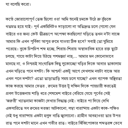
যা বলেছি করো।
কন্ঠে জোরালোপূর্ণ তেজ ছিলো ওর! আমি শুনেই চমকে উঠে ভ্রু কুঁচকে
থতমত হয়ে যাই। পূর্ব একমিনিটও দাড়ালো না অতিদ্রুত চলে গেলো যেন
বাইরে ওর জন্য কেউ তীব্ররূপে অপেক্ষা করছিলো! ঘড়িতে তখন ন’টা বাজে
আমার কি এখন পূর্বিকা আপুর রুমে যাওয়া ঠিক হবে? সবাই তো ঘুমিয়ে
পরেছে। বুকে ঢিপঢিপ শব্দ হচ্ছে, শিরায়-শিরায় অস্বাভাবিক হারে রক্ত ছুটে
চলছে, গায়ে কাটা দিয়ে উঠছে পশমস্তর! নাহ্… আমার মন কোনোভাবে
মানছে না, ও নিশ্চয়ই সাংঘাতিক কিছু লুকোচ্ছে! ঘড়ির দিকে আবার তাকালাম
এখন ঘড়িতে পনে দশটা। কি আশ্চর্য! একটু আগে দেখলাম নয়টা বাজে আর
এখন পনে দশটা? এতো তাড়াতাড়ি সময় চলে যাচ্ছে? এখন ব্যাপক অস্থিরতা
কাজ করছে আমার ভেতর , রুমের উত্তর টু দক্ষিন দিকে পায়চারী করতেই
প্রবল উত্তেজনায় শাড়ি ধরে শেষমেশ বাইরে বেরিয়ে যেয়ে পূর্বের সেই
‘জরুরী’ খ্যাতনামা কাজটা দেখার সিদ্ধান্ত নেই। বাইরে পা দিয়ে দেখি
একসারিতে সব রুমের দরজা আটকানো, লম্বা বারান্দায় একটা কাক-পক্ষিও
নেই শুধু বারান্দায় একটা হলুদ বাতি জ্বালানো। গ্রামীন আবহাওয়া তার উপর
রাত পনে দশটা মানে এখন গভীর রাত। বাইরে ঝিঁঝিপোকার শব্দতরঙ্গ ভেসে