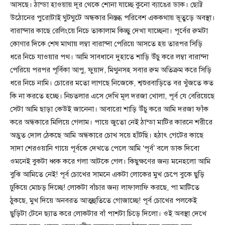
আসছে। ঠান্ডা হাওয়ায় দূর থেকে শোনা যাচ্ছে কুনো ব্যাঙের ডাক। ছোট্ট
উঠোনের পুরোটাই ঘুটঘুটে অন্ধকার নিস্তব্ধ পরিবেশ এককথায় ভূতুড়ে অবস্থা।
বারান্দার কাছে রেলিংয়ে নিচে তাকালাম কিচ্ছু দেখা যাচ্ছেনা। পূর্বের রুমটা
কোণার দিকে শেষ মাথায় লম্বা বারান্দা পেরিয়ে আসতে হয় তারপর সিড়ি
ধরে নিচে যাওয়ার পথ। আমি সাবধানে দুহাতে শাড়ি উঁচু করে লম্বা বারান্দা
পেরিয়ে পরপর পূর্বিকা আপু, ফুয়াদ, মিথুনসহ সবার রুম অতিক্রম করে সিড়ি
ধরে নিচে নামি। চোরের মতো লাগছে নিজেকে, শ্বশুরবাড়িতে বর খুঁজতে কত
কি না করতে হচ্ছে। নিচতলার এসে দেখি মূল দরজা খোলা, পূর্ব যে বেরিয়েছে
সেটা আমি ছাড়া কেউই জানেনা। আবারো শাড়ি উঁচু করে আমি দরজা ফাঁক
করে অন্ধকারে মিলিয়ে গেলাম। পায়ে জুতো নেই ঠান্ডা মাটির কারনে শরীরে
অদ্ভুত দোল ঠেকছে আমি অন্ধকারে চোখ সয়ে হাঁটছি। হঠাৎ গেটের কাছে
সাদা শেরওয়ানি গায়ে পূর্বকে দেখতে পেলে আমি ‘পূর্ব’ বলে ডাক দিবো
ওমনেই বুকটা ধ্বক করে গলা আটকে গেল। কিছুক্ষণের জন্য মনেহলো আমি
বুঝি আমিতে নেই! পূর্ব চোখের সামনে একটা লোকের মুখ চেপে বুকে ছুড়ি
ঢুকিয়ে মোচড় দিচ্ছে! লোকটা বাঁচার জন্য লাফালাফি করছে, পা মাটিতে
ঠুকছে, মুখ দিয়ে অনবরত আত্মহুতিতে গোজাচ্ছে! পূর্ব চোখের পলকেই
ছুড়িটা টেনে ছ্যাত করে লোকটার বাঁ পাশটা চিড়ে দিলো। ওই অবস্থা দেখে