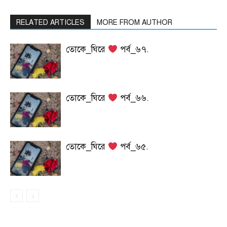
RELATED ARTICLES
MORE FROM AUTHOR
তোকে_ঘিরে
পর্ব_৬৭.
তোকে_ঘিরে
পর্ব_৬৬.
তোকে_ঘিরে
পর্ব_৬৫.