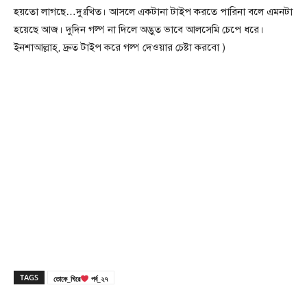
হয়তো লাগছে…দুঃখিত। আসলে একটানা টাইপ করতে পারিনা বলে এমনটা
হয়েছে আজ। দুদিন গল্প না দিলে অদ্ভুত ভাবে আলসেমি চেপে ধরে।
ইনশাআল্লাহ্, দ্রুত টাইপ করে গল্প দেওয়ার চেষ্টা করবো )
TAGS
তোকে_ঘিরে
পর্ব_২৭