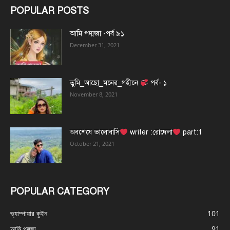
POPULAR POSTS
আমি পদ্মজা -পর্ব ৯১
December 31, 2021
তুমি_আছো_মনের_গহীনে
পর্ব- ১
November 8, 2021
অবশেষে ভালোবাসি
writer :রোদেলা
part:1
October 21, 2021
POPULAR CATEGORY
ভ্যাম্পায়ার কুইন
101
আমি পদ্মজা
91