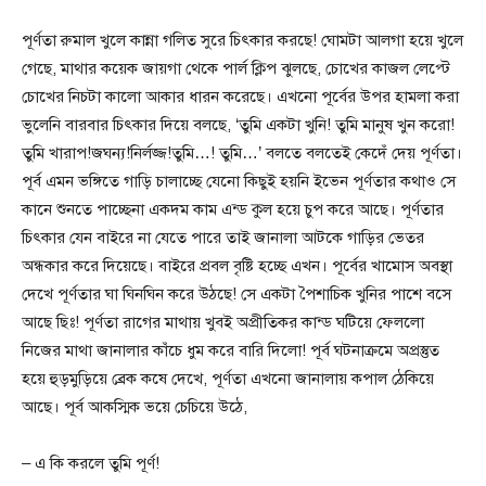
পূর্ণতা রুমাল খুলে কান্না গলিত সুরে চিৎকার করছে! ঘোমটা আলগা হয়ে খুলে
গেছে, মাথার কয়েক জায়গা থেকে পার্ল ক্লিপ ঝুলছে, চোখের কাজল লেপ্টে
চোখের নিচটা কালো আকার ধারন করেছে। এখনো পূর্বের উপর হামলা করা
ভুলেনি বারবার চিৎকার দিয়ে বলছে, ‘তুমি একটা খুনি! তুমি মানুষ খুন করো!
তুমি খারাপ!জঘন্য!নির্লজ্জ!তুমি…! তুমি…’ বলতে বলতেই কেদেঁ দেয় পূর্ণতা।
পূর্ব এমন ভঙ্গিতে গাড়ি চালাচ্ছে যেনো কিছুই হয়নি ইভেন পূর্ণতার কথাও সে
কানে শুনতে পাচ্ছেনা একদম কাম এন্ড কুল হয়ে চুপ করে আছে। পূর্ণতার
চিৎকার যেন বাইরে না যেতে পারে তাই জানালা আটকে গাড়ির ভেতর
অন্ধকার করে দিয়েছে। বাইরে প্রবল বৃষ্টি হচ্ছে এখন। পূর্বের খামোস অবস্থা
দেখে পূর্ণতার ঘা ঘিনঘিন করে উঠছে! সে একটা পৈশাচিক খুনির পাশে বসে
আছে ছিঃ! পূর্ণতা রাগের মাথায় খুবই অপ্রীতিকর কান্ড ঘটিয়ে ফেললো
নিজের মাথা জানালার কাঁচে ধুম করে বারি দিলো! পূর্ব ঘটনাক্রমে অপ্রস্তুত
হয়ে হুড়মুড়িয়ে ব্রেক কষে দেখে, পূর্ণতা এখনো জানালায় কপাল ঠেকিয়ে
আছে। পূর্ব আকস্মিক ভয়ে চেচিয়ে উঠে,
– এ কি করলে তুমি পূর্ণ!