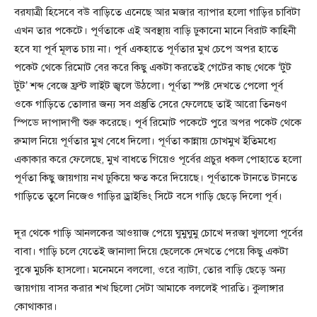
বরযাত্রী হিসেবে বউ বাড়িতে এনেছে আর মজার ব্যাপার হলো গাড়ির চাবিটা
এখন তার পকেটে। পূর্ণতাকে এই অবস্থায় বাড়ি ঢুকানো মানে বিরাট কাহিনী
হবে যা পূর্ব মূলত চায় না। পূর্ব একহাতে পূর্ণতার মুখ চেপে অপর হাতে
পকেট থেকে রিমোট বের করে কিছু একটা করতেই গেটের কাছ থেকে ‘টুট
টুট’ শব্দ বেজে ফ্রন্ট লাইট জ্বলে উঠলো। পূর্ণতা স্পষ্ট দেখতে পেলো পূর্ব
ওকে গাড়িতে তোলার জন্য সব প্রস্তুতি সেরে ফেলেছে তাই আরো তিনগুণ
স্পিডে দাপাদাপী শুরু করেছে। পূর্ব রিমোট পকেটে পুরে অপর পকেট থেকে
রুমাল নিয়ে পূর্ণতার মুখ বেধে দিলো। পূর্ণতা কান্নায় চোখমুখ ইতিমধ্যে
একাকার করে ফেলেছে, মুখ বাধতে গিয়েও পূর্বের প্রচুর ধকল পোহাতে হলো
পূর্ণতা কিছু জায়গায় নখ ঢুকিয়ে ক্ষত করে দিয়েছে। পূর্ণতাকে টানতে টানতে
গাড়িতে তুলে নিজেও গাড়ির ড্রাইভিং সিটে বসে গাড়ি ছেড়ে দিলো পূর্ব।
দূর থেকে গাড়ি আনলকের আওয়াজ পেয়ে ঘুমুঘুমু চোখে দরজা খুললো পূর্বের
বাবা। গাড়ি চলে যেতেই জানালা দিয়ে ছেলেকে দেখতে পেয়ে কিছু একটা
বুঝে মুচকি হাসলো। মনেমনে বললো, ওরে ব্যাটা, তোর বাড়ি ছেড়ে অন্য
জায়গায় বাসর করার শখ ছিলো সেটা আমাকে বললেই পারতি। কুলাঙ্গার
কোথাকার।