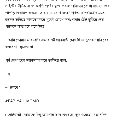
লাইটের তীর্যক আলোকরশ্মি পূর্বের মুখে পরলে পরিস্কার বোঝা যায় চোখের
পাপড়ি ঝিকমিক করছে। তার মানে চোখ ভিজা! পূর্ণতা অস্থিরচিত্তের মতো
ছটফট ভঙ্গিতে আলতো করে পূর্বের চোখে অসংখ্যবার ঠোঁট ছুয়িঁয়ে দেয়।
পরক্ষনে ক্ষান্ত হয়ে বলে উঠে,
– আমি তোমায় মারবো! তোমার এই প্রাণঘাতী চোখ দিয়ে ভুলেও পানি বের
করবেনা। ভুলেও না।
পূর্ব চোখ তুলে ড্যাবড্যাব করে তাকিয়ে বলে,
– হু,
– ‘ চলবে ‘
#FABIYAH_MOMO
( নোটবার্তা : আজকে কিছু জায়গায় তাল কেটেছে, ভুল রয়েছে, অপ্রাসঙ্গিক