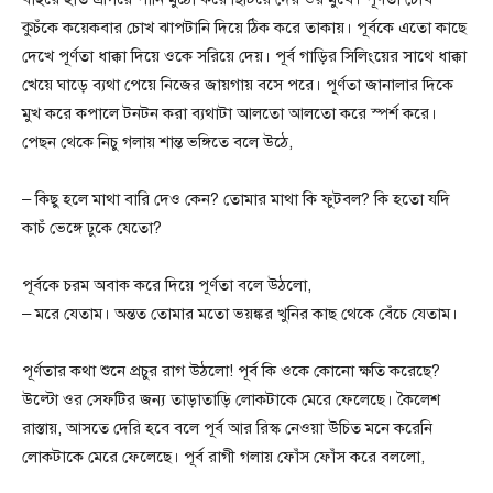
কুচঁকে কয়েকবার চোখ ঝাপটানি দিয়ে ঠিক করে তাকায়। পূর্বকে এতো কাছে
দেখে পূর্ণতা ধাক্কা দিয়ে ওকে সরিয়ে দেয়। পূর্ব গাড়ির সিলিংয়ের সাথে ধাক্কা
খেয়ে ঘাড়ে ব্যথা পেয়ে নিজের জায়গায় বসে পরে। পূর্ণতা জানালার দিকে
মুখ করে কপালে টনটন করা ব্যথাটা আলতো আলতো করে স্পর্শ করে।
পেছন থেকে নিচু গলায় শান্ত ভঙ্গিতে বলে উঠে,
– কিছু হলে মাথা বারি দেও কেন? তোমার মাথা কি ফুটবল? কি হতো যদি
কাচঁ ভেঙ্গে ঢুকে যেতো?
পূর্বকে চরম অবাক করে দিয়ে পূর্ণতা বলে উঠলো,
– মরে যেতাম। অন্তত তোমার মতো ভয়ঙ্কর খুনির কাছ থেকে বেঁচে যেতাম।
পূর্ণতার কথা শুনে প্রচুর রাগ উঠলো! পূর্ব কি ওকে কোনো ক্ষতি করেছে?
উল্টো ওর সেফটির জন্য তাড়াতাড়ি লোকটাকে মেরে ফেলেছে। কৈলেশ
রাস্তায়, আসতে দেরি হবে বলে পূর্ব আর রিস্ক নেওয়া উচিত মনে করেনি
লোকটাকে মেরে ফেলেছে। পূর্ব রাগী গলায় ফোঁস ফোঁস করে বললো,