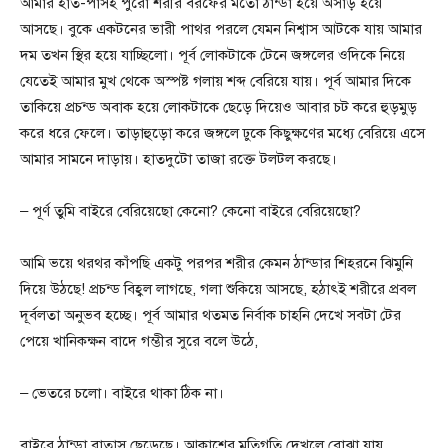
আমার হাত-পাসহ পুরো শরীর বরফের মতো ঠান্ডা হয়ে অসাড় হয়ে
আসছে। বুকে একটনের ভারী পাথর পরলে যেমন নিশ্বাস আটকে যায় আমার
দম তখন স্থির হয়ে যাচ্ছিলো। পূর্ব লোকটাকে টেনে জঙ্গলের ওদিকে নিয়ে
যেতেই আমার মুখ থেকে অস্পষ্ট গলায় শব্দ বেরিয়ে যায়। পূর্ব আমার দিকে
তাকিয়ে প্রচন্ড অবাক হয়ে লোকটাকে ছেড়ে দিয়েও আবার চট করে হুড়মুড়
করে ধরে ফেলে। তাড়াহুড়ো করে জঙ্গলে ঢুকে কিছুক্ষণের মধ্যে বেরিয়ে এসে
আমার সামনে দাড়ায়। হাতদুটো তাজা রক্তে টলটল করছে।
– পূর্ণ তুমি বাইরে বেরিয়েছো কেনো? কেনো বাইরে বেরিয়েছো?
আমি ভয়ে থরথর কাঁপছি একটু পরপর শরীর কেমন ঠান্ডার শিহরনে ঝিমুনি
দিয়ে উঠছে! প্রচন্ড বিহ্বল লাগছে, গলা শুকিয়ে আসছে, হঠাৎই শরীরে প্রবল
দূর্বলতা অনুভব হচ্ছে। পূর্ব আমার থতমত নির্বাক চাহনি দেখে সবটা টের
পেয়ে খানিকক্ষন বাদে গম্ভীর সুরে বলে উঠে,
– ভেতরে চলো। বাইরে থাকা ঠিক না।
বাইরে ঠান্ডা বাতাস ছেড়েছে। আকাশের মতিগতি দেখলে বোঝা যায়