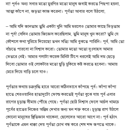
না! পূর্বও অন্য সবার মতো মুরগির মতো মানুষ জবাই করতে পিছপা হয়না,
আত্মা কাঁপে না, জড়তা কাজ করেনা। পূর্ণতা আবার বলে উঠলো,
– আমি যদি জানতাম তুমি একটা খুনি আমি মরলেও তোমার কাছে ভিড়তাম
না পূর্ব! সেদিন তোমায় জিজ্ঞেস করেছিলাম, তুমি মানুষ খুন করো? তুমি যে
কৌশলে কথা ঘুরিয়ে দিয়েছো তখন সত্যি আমি বুঝতে পারিনি। পূর্ব, আমি তো
বাঁচতে পারবো না বিশ্বাস করো। তোমার মতো অতো দুঃসাহস আমার
ভেতরে নেই। আমার গলাটা কয়েক মিনিট টিপে ধরলেই আমি দম ছেড়ে
দিবো তোমার ওই লোকটার মতো ছুড়ি ঢুকিয়ে কষ্ট করতে হবেনা। আমায়
মেরে দিয়ে বাড়ি চলে যাও।
পূর্ণতার কথায় চক্রবৃদ্ধি হারে আরো কঠিনভাবে কাঁপছে পূর্ব। কাঁপা কাঁপা
হাতে শেরওয়ানির হাতাদুটো ফোল্ড করতেই পূর্ণতা বুঝে যায় পূর্ব এবার
রাগের চূড়ান্ত সীমায় পৌঁছে গেছে। পূর্ণতা ছোট্ট নিশ্বাস ফেলে আচঁল খামচে
পূর্বের হাতের নিজের অন্তিম দেখার জন্য মন শক্ত করে। চূড়ান্ত রাগ উঠলে
কোনো মানুষের স্থিতিজ্ঞান থাকেনা, ছেলেদের আরো আগে না। পূর্ব হঠাৎ
পূর্ণতাকে এমন ধাক্কা দেয় পূর্ণতা চোখ বন্ধ করে শেষ শব্দ জপতে থাকে।