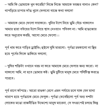
– আমি কি তোমাকে খুন করেছি? নিজে নিজে আমাকে ভয়ঙ্কর বানাও কেন?
থাপড়িয়ে চাপার দাঁত খুলে ফেলবো বাজে কথা বললে!
– আমাকে মেরে ফেলো দয়াকরে। খুনির ট্যাগ নিয়ে তুমি বেঁচে থাকলেও
আমার দ্বারা বউয়ের ট্যাগ নিয়ে শ্বাস নেওয়াও পসিবল না। আমি হাতজোর
করে অনুরোধ করছি, আসো মেরে ফেলো।।
পূর্ব ধাম করে গাড়ির ড্রাইভিং হুইলে ঘুষি মারলো। পূর্ণতা চমকালো না স্থির
হয়ে পূর্বের দিকে তাকিয়ে বললো,
– ঘুষির শক্তিটা ওখানে খরচ না করে আমাকে মেরে ফেলার জন্য করো। না
থাকবো আমি, না হবে তোমার কষ্ট। তুমি চুটিয়ে মানুষ মেরে পলিটিক্স করতে
পারবে।
পূর্ব রাগে কাঁপছে। আরো রাগুক! রেগে এমন পর্যায়ে চলে যাক যেন মাথা
খারাপ হয়ে পূর্ণতাকে মেরে ফেলুক। পূর্ণতা ভেবেছিলো পূর্ব অন্য দশটা
লোকের মতো রাজনীতির উদ্দেশ্যে মানুষ মারেনা, সে সৎরূপেই চলছে কিন্তু