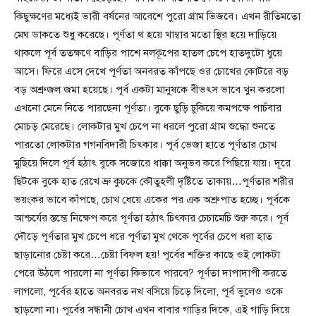
কিছুক্ষণের মধ্যেই ভারী বর্ষনের আবেশে পুরো গ্রাম ভিজবে। এখন রীতিমতো
মেঘ ডাকতে শুধু করেছে। পূর্ণতা থ হয়ে খাম্বার মতো স্থির হয়ে দাড়িয়ে
থাকলে পূর্ব ততক্ষণে বাড়ির পাশে নলকূপের হাতল চেপে হাতদুটো ধুয়ে
আসে। ফিরে এসে দেখে পূর্ণতা অনবরত কাঁপছে ওর চোখের কোটরে বড়
বড় অশ্রুজল জমা হয়েছে। পূর্ব একটা মানুষকে বীভৎস ভাবে খুন করলো
এখনো মেনে নিতে পারছেনা পূর্ণতা। বুকে ছুড়ি ঢুকিয়ে কমপক্ষে পাচঁবার
মোচড় মেরেছে। লোকটার মুখ চেপে না ধরলে পুরো গ্রাম শুদ্ধো শুনতে
পারতো লোকটার গগনবিদারী চিৎকার। পূর্ব ভেজা হাতে পূর্ণতার চোখ
মুছিয়ে দিলে পূর্ব হঠাৎ বুকে সজোরে ধাক্কা অনুভব করে পিছিয়ে যায়। দূরে
ছিটকে বুকে হাত রেখে ভ্রু কুচকে কৌতুহলী দৃষ্টিতে তাকায়…পূর্ণতার শরীর
ভয়ংকর ভাবে কাঁপছে, চোখ ধেয়ে একের পর এক অশ্রুপাত হচ্ছে। পূর্বকে
আশ্চর্যের স্তম্ভে নিক্ষেপ করে পূর্ণতা হঠাৎ চিৎকার চেচামেচি শুরু করে। পূর্ব
দৌড়ে পূর্ণতার মুখ চেপে ধরে পূর্ণতা মুখ থেকে পূর্বের চেপে ধরা হাত
ছাড়ানোর চেষ্টা করে…চেষ্টা বিফল হয়! পূর্বের শক্তির কাছে ওই লোকটা
পেরে উঠলে পারলো না পূর্ণতা কিভাবে পারবে? পূর্ণতা দাপাদাপী করতে
লাগলো, পূর্বের হাতে অনবরত নখ বসিয়ে চিড়ে দিলো, পূর্ব ভুলেও ওকে
ছাড়লো না। পূর্বের সন্ধানী চোখ এখন বাবার গাড়ির দিকে, এই গাড়ি দিয়ে