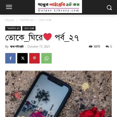
Home
"ধারাবাহিক গল্প
তোকে ঘরে♥
"ধারাবাহিক গল্প
তোকে ঘরে♥
তোকে_ঘিরে
পর্ব_২৭
By
গল্পের লাইব্রেরি
-
October 17, 2021
5870
0