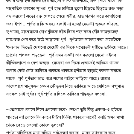
করার জন্য ইন্টারভিউ দেয় তাহলে ফার্স্ট অডিশনেই চান্স পেয়ে যাবে! কি
সাংঘাতিক রকমের সুন্দর! পূর্ব হাত চালিয়ে তুলো ছিড়তে ছিড়তে রক্ত পড়া
বন্ধ করলো! এতো রক্ত দেখতে পেয়ে শরীর, হাত থরথর করে কাপছিলো
ওর। ইশশ…পূর্ণতার কি অসহ্য ব্যথাই না হচ্ছে! মেয়েটা ডুকরে কাঁদছে,
ফুপাচ্ছে, মাঝেমাঝে চোখ কুঁচকে দাঁত দিয়ে শক্ত করে ঠোঁট কামড়াচ্ছে!
ব্যান্ডেজ শেষ করে উঠে দাড়ালো পূর্ব। পূর্ণতাকে সাহায্য করা মেয়েটিকে
‘ধন্যবাদ’ দিতেই দেখলো মেয়েটি ওর দিকে সম্মোহনী দৃষ্টিতে তাকিয়ে আছে।
চোখের পলকও পড়ছেনা। পূর্ব এমন একটা ভাব করলো যেনো এইসব
কীর্তিকলাপে ও বেশ অভ্যস্ত। মেয়েরা ওর দিকে এভাবেই তাকিয়ে থাকে!
আবার কেউ কেউ তাকিয়ে থাকতে থাকতে হুশঁজ্ঞান ছাড়াই বকবক করতে
থাকে। পূর্ব পূর্ণতার হাত ধরে শপের বাইরে দাড়িয়ে আছে। রাস্তার
আশেপাশে মানুষজন কেমন কৌতুহল নিয়ে তাকিয়ে আছে সেদিকে বিন্দুমাত্র
ভ্রুক্ষেপ নেই পূর্বর। পূর্ব পূর্ণতার দিকে তাকিয়ে শান্তসুরে বললো,
– তোমাকে কোলে নিলে প্রবলেম হবে? দেখো তুমি কিন্তু একপা-ও হাটতে
পারছো না! লোকে কি বলবে টাইপ ফিলিং থাকলে আগেই বলছি ওসব মাথা
থেকে ঝেড়ে ফেলো! কোলে তুলবো?
পূর্ণতা চারিদিকে মাথা ঘুরিয়ে পর্যবেক্ষণ করছে। মানুষ ড্যাবড্যাব করে