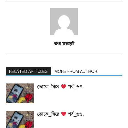
গল্পের লাইব্রেরি
RELATED ARTICLES
MORE FROM AUTHOR
তোকে_ঘিরে
পর্ব_৬৭.
তোকে_ঘিরে
পর্ব_৬৬.