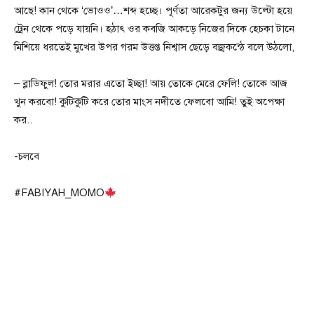
আছে! কান থেকে ‘ভোওও’…শব্দ হচ্ছে। পূর্ণতা আরেকটুর জন্য উল্টো হয়ে
ট্রেন থেকে পড়ে যায়নি। হঠাৎ ওর কবজি আকড়ে নিজের দিকে হেচকা টানে
মিশিয়ে ধরতেই মুখের উপর গরম উত্তপ্ত নিশ্বাস ছেড়ে বজ্রকন্ঠে বলে উঠলো,
– ব্লাডিফুল! তোর মরার এতো ইচ্ছা! আয় তোকে মেরে ফেলি! তোকে আজ
খুন করবো! কুটিকুটি করে তোর মাংস নদীতে ফেলবো আমি! তুই অপেক্ষা
কর..
-চলবে
#FABIYAH_MOMO