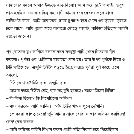
সাহায্যের বদলে আমার ইজ্জতে হাত দিলো। আমি ভয়ে ছুটে পালাই। তবুও
লাভ হয়নি চা ওয়ালার কিছু সহযোগী আমায় ধরে ফেলে। প্রচুর মারে,
লাঠিপেটা করে। আমি আঘাতের চোটে চুপচাপ হয়ে গেলে ওর সুযোগ লুটতে
চলে আসে। আমি ধূলো মেরে আবারো দৌড়ে পালাই, বাকিটা ইতিহাস আপনি
হয়তো জানেন।
পূর্ব বোতলে মুখ লাগিয়ে ঢকঢক করে সবটুকু পানি খেয়ে নিজেকে স্থির
করলো। পূর্ণতা ওর প্রেমিকার মামাতো বোন হয়। তার উপর পূর্ণকে দিয়ে ও
চিঠি পাঠিয়েছে। এক্ষুনি চিঠিটা পড়তে ইচ্ছে করছে পূর্বর! পূর্ব কাছে এসে
বললো,
– চিঠি কোথায়? চিঠি দাও! এক্ষুনি দাও!
– আমার কাছে চিঠিটা নেই, ব্যাগসহ চুরি হয়েছে। ব্যাগে ছিলো চিঠিটা।
– কি লিখা ছিলো? কি লিখেছিলো আনিশা!
– মাফ করবেন আমি জানিনা। আমি চিঠির খামও খুলে দেখিনি।
– চুপ করো ফালতু মেয়ে! তুমি আমার সাথে বোবা সাজার অভিনয় করছিলে!
কেন! কেন করলে!
– আমি অভিনয় করিনি বিশ্বাস করুন।আমি সত্যি নিবার্ক হয়ে গিয়েছিলাম।