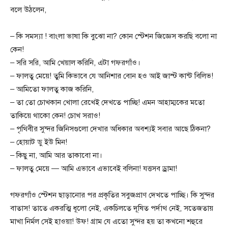
বলে উঠলেন,
– কি সমস্যা ! বাংলা ভাষা কি বুঝো না? কোন স্টেশন জিজ্ঞেস করছি বলো না
কেন!
– সরি সরি, আমি খেয়াল করিনি, এটা গফরগাঁও।
– ফালতু মেয়ে! তুমি কিভাবে যে আনিশার বোন হও আই জাস্ট কান্ট বিলিভ!
– আমিতো ফালতু কাজ করিনি,
– তা তো চোখকান খোলা রেখেই দেখতে পাচ্ছি! এমন আহাম্মকের মতো
তাকিয়ে থাকো কেন! চোখ সরাও!
– পৃথিবীর সুন্দর জিনিসগুলো দেখার অধিকার অবশ্যই সবার আছে ঠিকনা?
– হোয়াট ডু ইউ মিন!
– কিছু না, আমি আর তাকাবো না।
– ফালতু মেয়ে — আমি এভাবে এভাবেই বলিনা! যত্তসব ড্রামা!
গফরগাঁও স্টেশন ছাড়ানোর পর প্রকৃতির সবুজপ্রাণ দেখতে পাচ্ছি। কি সুন্দর
বাতাস! তাতে একরত্মি ধূলো নেই, একচিলতে দূষিত পর্দাথ নেই, সতেজতায়
মাখা নির্মল সেই হাওয়া! উফ! গ্রাম যে এতো সুন্দর হয় তা কখনো শহুরে