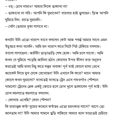
– ওহ্। চোখ নামাও! আমার দিকে তাকাবা না!
– তাকাবো না সরি। আপনি কি ঘুমাবেন? বারবার হাই তুলছেন। প্লিজ আপনি
ঘুমিয়ে নিন, রাতে ঘুমাননি।
– সেটা তোমার বুঝা লাগবে না।
কথাটা উনি এতো খারাপ ভাবে বললেন কেউ আজ পযর্ন্ত আমার সাথে এমন
উচুস্বরে কথা বলেনি। আমি মন খারাপ করে সিটে পিঠ ঠেকিয়ে বসলাম।
ভালো লাগছেনা। জার্নিটা তাড়াতাড়ি শেষ হোক। আমি চলে যাবো। আমি
কখন যে ঘুমিয়ে পড়েছি জানিনা হঠাৎ কোলের উপর ভীষণ ভার অনুভব
করতেই আমি মাথা নিচু করে দস্তুর অবাক! পূর্ব ভাই কোলে মাথা রেখে
জ্যাকেট দিয়ে মুখ ঢেকে রেখেছেন! উনি এখানে কি করে? মানে আমার
কোলে কখন ঘুমালো? ভাবতেই ভাবতে ট্রেন এসে গফরগাঁও স্টেশনে
থামলো! ট্রেনের ব্রেক একটু জোরে হলে চোখ খুলে তাকালেন পূর্ব ভাই। উনি
চোখ কচলাতে কচলাতে বললেন,
– কোথায় এসেছি? কোন স্টেশন?
কি মারাত্মক কন্ঠ! ঘুমের কারনে কন্ঠস্বর এতো চমৎকার লাগে? আগে তো
জানতাম না!! উনি আমার সামনে তুড়ি বাজিয়ে আমার ধ্যান ভাঙতেই চেচিয়ে