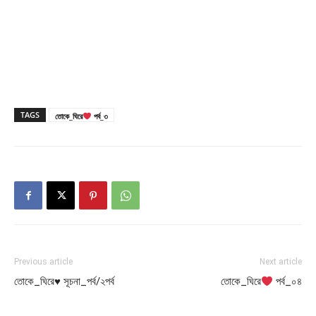
TAGS
তোকে_ঘিরে
পর্ব_৩
Previous article
Next article
তোকে_ঘিরে♥ সূচনা_পর্ব/২পর্ব
তোকে_ঘিরে
পর্ব_০৪