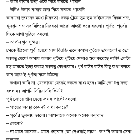
– আমি বাবার জন্য ওকে বিয়ে করতে পারিনি।
– উনিও উনার বাবার জন্য বিয়ে করতে পারেনি।
আবারো দুজনের মধ্যে নিরবতা। চলন্ত ট্রেনে ভুম ভুম সাইরেনের বিকট শব্দ,
ঝুনঝুন শব্দ সব মিলিয়ে নিরবতা আরো আচ্ছন্ন করে ধরলো। পূর্ণতা পূর্বের
দিকে মাথা ঘুরিয়ে বললো,
– আপনি খুব সুন্দর।
চমকে উঠলো পূর্ব! চোখে বেশ বিরক্তি এনে কপাল কুচঁকে তাকালো! এ তো
ফালতু মেয়ে! আমায় আবার খুটিয়ে খুটিয়ে দেখাও শুরু করেছে নাকি! একটা
চড় মারতে ইচ্ছা করছে ফালতু কোথাকার। পূর্ব কঠিন কঠিন কিছু কথা বলবে
তার আগেই পূর্ণতা বলে উঠলো,
– কথাটা আমি না, যেকোনো মেয়েই বলতে বাধ্য হবে। আমি তো শুধু সত্য
বললাম। আপনি সিরিয়াসলি কিউট!
পূর্ব জোরে শ্বাস ছেড়ে প্রসঙ্গ পাল্টে বললো,
– পায়ের অবস্থা কেমন? ব্যথা করছে?
– পূর্বের তুলনায় ভালো। আপনাকে অনেক অনেক ধন্যবাদ।
– কেনো?
– না মানে আসলে…মানে ধন্যবাদ তো দেওয়াই লাগে। আপনি আমার সেবা
করছেন।