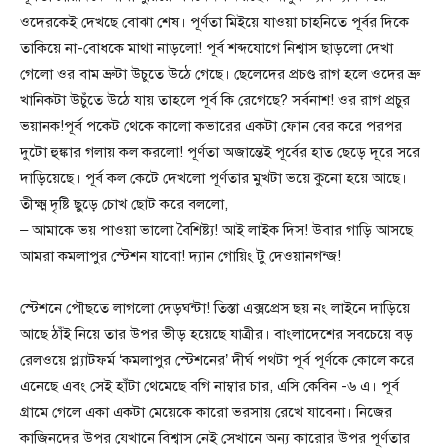
ওদেরকেই দেখছে বোঝা শেষ। পূর্ণতা মিইয়ে যাওয়া চাহনিতে পূর্বর দিকে
তাকিয়ে না-বোধকে মাথা নাড়লো! পূর্ব শব্দযোগে নিশ্বাস ছাড়লো দেখা
গেলো ওর বাম ভ্রুটা উচুতে উঠে গেছে। ছেলেদের প্রচণ্ড রাগ হলে ওদের ভ্রু
খানিকটা উচুঁতে উঠে যায় তাহলে পূর্ব কি রেগেছে? সর্বনাশ! ওর রাগ প্রচুর
ভয়ানক!পূর্ব পকেট থেকে কালো কভারের একটা ফোন বের করে পরপর
দুটো হুঙ্কার গলায় কল করলো! পূর্ণতা অজান্তেই পূর্বের হাত ছেড়ে দূরে সরে
দাড়িয়েছে। পূর্ব কল কেটে দেখলো পূর্ণতার মুখটা ভয়ে কুনো হয়ে আছে।
তীক্ষ্ম দৃষ্টি ছুড়ে চোখ ছোট করে বললো,
– আমাকে ভয় পাওয়া ভালো বৈশিষ্ট্য! আই লাইক দিস! উবার গাড়ি আসছে
আমরা কমলাপুর স্টেশন যাবো! দ্যান গোয়িং টু দেওয়ানগন্জ!
স্টেশনে পৌছতে লাগলো দেড়ঘন্টা! তিস্তা এক্সপ্রেস ছয় নং লাইনে দাড়িয়ে
আছে ঠাঁই নিয়ে তার উপর ভীড় হয়েছে যাত্রীর। বাংলাদেশের সবচেয়ে বড়
রেলওয়ে প্ল্যাটফর্ম ‘কমলাপুর স্টেশনের’ দীর্ঘ পথটা পূর্ব পূর্ণকে কোলে করে
এনেছে এবং সেই হাঁটা থেমেছে বগি নাম্বার চার, এসি কেবিন -৬ এ। পূর্ব
গ্রামে গেলে একা একটা মেয়েকে কারো ভরসায় রেখে যাবেনা। নিজের
কাজিনদের উপর যেখানে বিশ্বাস নেই সেখানে অন্য কারোর উপর পূর্ণতার