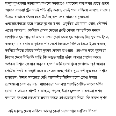
মানুষ বুঝবেনা! জানবেনা! কখনো ভাবতেও পারবেনা ব্যস্ত নগর ছেড়ে গ্রামে
আসার বাসনা! ট্রেন যতই গতি বৃদ্ধি করছে ততই শান বাজিয়ে আসছে বাতাস।
উদ্যম বাতাসে চন্ঞ্চল হয়ে উঠেছে কপালের সামনের চুলগুলো।
এবড়োথেবড়ো হয়ে পড়ছে মুখের উপর। প্রকৃতির এই মায়া, মোহ, সৌন্দর্য
এতো অপরূপ! একদিকে যেমন দেহের ক্লান্তি মেটায় অপরদিকে মনকে
প্রশান্তিতে ঘুম পাড়ায়! আমার এখন চোখ ঠেলে ঘুম আসছে কিন্তু ঘুমাতে ইচ্ছে
করছেনা। বারবার প্রাকৃতিক পবিবেশে নিজেকে বিলিয়ে দিতে ইচ্ছে করছে,
ভাসিয়ে দিতে চাইছে মনটা দুমকা কোমল হাওয়ায়। চোখবন্ধ করে বুকভরা
নিশ্বাস টেনে নিচ্ছি কি শান্তি! কি অদ্ভুত শান্তি! হঠাৎ আমার পেটের কাছে
তপ্তকর নিশ্বাস ফেলার অনুভব হলো! আমি চোখ খুলে দেখলাম পূর্ব আমার
পেটের দিকটায় কিছুটা চলে এসেছেন এবং গভীর ঘুমে বশীভুত হয়ে নিশ্বাস
ছাড়ছেন। উনার সবচেয়ে বেশি আর্কষনীয় জিনিস হলো চোখ! উনার
চোখগুলো বেশ বড় বড়। মায়াকাড়া! ঘন লম্বা পাপড়িবেষ্টিত কালো মণির
চোখ। বাতাসের ঝাপটায় আছড়ে পড়ছে উনার চুলগুলো। কখনো প্রশস্ত
কপালে, কখনো চমৎকার ভ্রুয়ের কাছে চোখজোড়ার নিচে। কি দারুণ দৃশ্য!
– এই ফালতু মেয়ে তাকিয়ে আছো কেন! চড়ায়া গাল ফাটিয়ে দিবো!