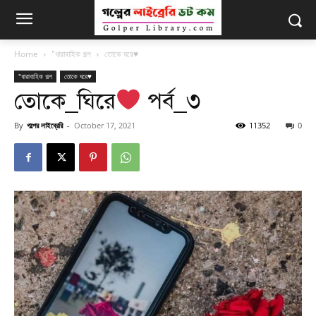
Home
"ধারাবাহিক গল্প
তোকে ঘরে♥
"ধারাবাহিক গল্প
তোকে ঘরে♥
তোকে_ঘিরে
পর্ব_৩
By
গল্পের লাইব্রেরি
-
October 17, 2021
11352
0