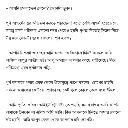
– আপনি চমকাচ্ছেন কেনো? ফোনটা তুলুন।
পূর্ব আশ্চর্যের স্তর অতিক্রম করতে পারছেনা! এতো বেশি আশ্চর্য হয়েছে যে,
লাড্ডু মার্কা পরীক্ষায় একশো নম্বর পেয়েও হয়নি পূর্ণতা নিজেই সিটের নিচে
উবু হয়ে ফোনটা তুলে রাখলো। পূর্ব হতভম্ব!
– আপনি নিশ্চয়ই ভাবছেন আমি আপনাকে কিভাবে চিনি? আসলে আমি
আনিশা আপুর আত্মীয় হই। আপু আমাকে আপনার কাছে পাঠিয়েছে। কিন্তু
পথিমধ্যে এমন দূর্ঘটনায় পড়ি…
পূর্ব ঘন করে গলায় ঢোক ফেলে ধীরেসুস্থে পাশে বসলো। চোখের চাহনি
এখনো অবাকের কোটরে। পূর্ণতা জ্যাকেট খুলে কোলে রেখে বলে উঠলো,
– আমি পূর্ণতা কবির। আইইউবি(IUB)-তে পড়ছি অনার্স প্রথম বর্ষে। আপনি
আমাকে চিনবেন না এটাও আমি জানি। কিন্তু আপনাকে চিনতে আমার কোনো
কষ্ট হয়নি। আমি আপুর ফোন থেকে আপনার ছবি দেখেছি।