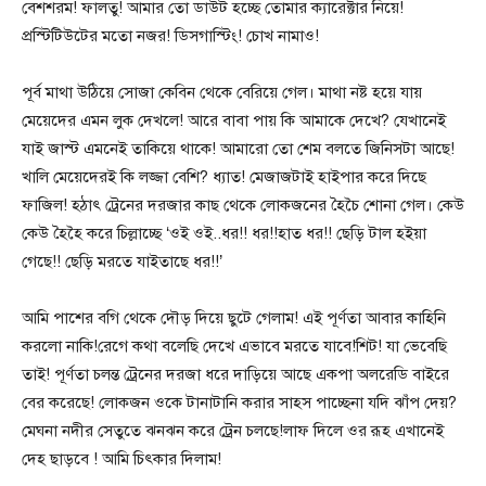
বেশশরম! ফালতু! আমার তো ডাউট হচ্ছে তোমার ক্যারেক্টার নিয়ে!
প্রস্টিটিউটের মতো নজর! ডিসগাস্টিং! চোখ নামাও!
পূর্ব মাথা উঠিয়ে সোজা কেবিন থেকে বেরিয়ে গেল। মাথা নষ্ট হয়ে যায়
মেয়েদের এমন লুক দেখলে! আরে বাবা পায় কি আমাকে দেখে? যেখানেই
যাই জাস্ট এমনেই তাকিয়ে থাকে! আমারো তো শেম বলতে জিনিসটা আছে!
খালি মেয়েদেরই কি লজ্জা বেশি? ধ্যাত! মেজাজটাই হাইপার করে দিছে
ফাজিল! হঠাৎ ট্রেনের দরজার কাছ থেকে লোকজনের হৈচৈ শোনা গেল। কেউ
কেউ হৈহৈ করে চিল্লাচ্ছে ‘ওই ওই..ধর!! ধর!!হাত ধর!! ছেড়ি টাল হইয়া
গেছে!! ছেড়ি মরতে যাইতাছে ধর!!’
আমি পাশের বগি থেকে দৌড় দিয়ে ছুটে গেলাম! এই পূর্ণতা আবার কাহিনি
করলো নাকি!রেগে কথা বলেছি দেখে এভাবে মরতে যাবে!শিট! যা ভেবেছি
তাই! পূর্ণতা চলন্ত ট্রেনের দরজা ধরে দাড়িয়ে আছে একপা অলরেডি বাইরে
বের করেছে! লোকজন ওকে টানাটানি করার সাহস পাচ্ছেনা যদি ঝাঁপ দেয়?
মেঘনা নদীর সেতুতে ঝনঝন করে ট্রেন চলছে!লাফ দিলে ওর রূহ এখানেই
দেহ ছাড়বে ! আমি চিৎকার দিলাম!