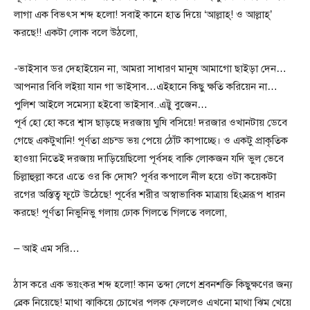
লাগা এক বিভৎস শব্দ হলো! সবাই কানে হাত দিয়ে ‘আল্লাহ্! ও আল্লাহ্’
করছে!! একটা লোক বলে উঠলো,
-ভাইসাব ডর দেহাইয়েন না, আমরা সাধারণ মানুষ আমাগো ছাইড়া দেন…
আপনার বিবি লইয়া যান গা ভাইসাব…এইহানে কিছু ক্ষতি করিয়েন না…
পুলিশ আইলে সমেস্যা হইবো ভাইসাব..এট্টু বুজেন…
পূর্ব হো হো করে শ্বাস ছাড়ছে দরজায় ঘুষি বসিয়ে! দরজার ওখানটায় ডেবে
গেছে একটুখানি! পূর্ণতা প্রচন্ড ভয় পেয়ে ঠোঁট কাপাচ্ছে। ও একটু প্রাকৃতিক
হাওয়া নিতেই দরজায় দাড়িয়েছিলো পূর্বসহ বাকি লোকজন যদি ভুল ভেবে
চিল্লাহুল্লা করে এতে ওর কি দোষ? পূর্বর কপালে নীল হয়ে ওটা কয়েকটা
রগের অস্তিত্ব ফুটে উঠেছে! পূর্বের শরীর অস্বাভাবিক মাত্রায় হিংস্ররূপ ধারন
করছে! পূর্ণতা নিভুনিভু গলায় ঢোক গিলতে গিলতে বললো,
– আই এম সরি…
ঠাস করে এক ভয়ংকর শব্দ হলো! কান তব্দা লেগে শ্রবনশক্তি কিছুক্ষণের জন্য
ব্রেক নিয়েছে! মাথা ঝাকিয়ে চোখের পলক ফেললেও এখনো মাথা ঝিম খেয়ে