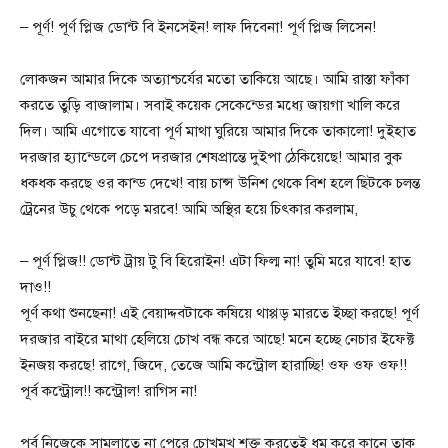
– পূর্ণ! পূর্ণ প্লিজ ডোন্ট বি ইনসেইন! লাফ দিবেনা! পূর্ণ প্লিজ লিসেন!
লোকজন আমার দিকে অত্যাশ্চর্যের মতো তাকিয়ে আছে। আমি রাস্তা ফাঁকা
করতে তুড়ি বাজালাম। সবাই কয়েক সেকেন্ডের মধ্যে জায়গা খালি করে
দিল। আমি এগোতে যাবো পূর্ণ মাথা ঘুরিয়ে আমার দিকে তাকালো! দুইহাত
দরজার হ্যান্ডেলে চেপে দরজার শেষপ্রান্তে দুইপা ঠেকিয়েছে! আমার বুক
ধকধক করছে ওর কান্ড দেখে! বায় চান্স উনিশ থেকে বিশ হলে ছিটকে চলন্ত
ট্রেনের উচু থেকে পড়ে মরবে! আমি অস্থির হয়ে চিৎকার করলাম,
– পূর্ণ প্লিজ!! ডোন্ট ট্রায় টু বি হিরোইন! এটা ফিল্ম না! তুমি মরে যাবে! হাত
দাও!!
পূর্ণ কথা শুনছেনা! এই বেয়াদ্দবটাকে কষিয়ে থাপ্পড় মারতে ইচ্ছা করছে! পূর্ণ
দরজার বাইরে মাথা হেলিয়ে চোখ বন্ধ করে আছে! মনে হচ্ছে নেচার ইফেক্ট
ইনজয় করছে! রাগে, জিদে, তেজে আমি কন্ট্রোল হারাচ্ছি! ওফ ওফ ওফ!!
পূর্ব কন্ট্রোল!! কন্ট্রোল! রাগিস না!
পূর্ব নিজেকে সামলাতে না পেরে চোখমুখ শক্ত করতেই ধুম করে কানে তাক