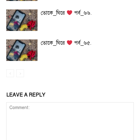
তোকে_ঘিরে
পর্ব_৬৬.
তোকে_ঘিরে
পর্ব_৬৫.
LEAVE A REPLY