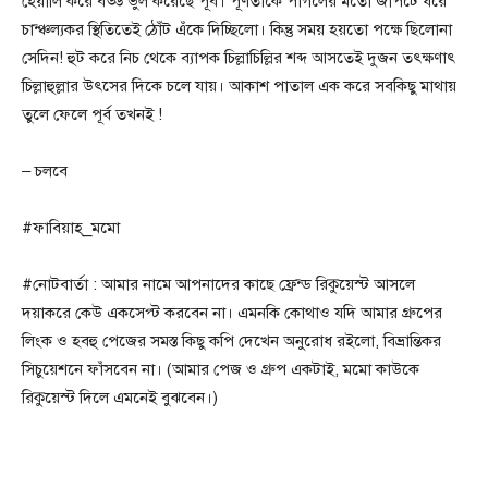
হেয়ালি করে বড্ড ভুল করেছে পূর্ব। পূর্ণতাকে পাগলের মতো জাপটে ধরে
চান্ঞ্চল্যকর স্থিতিতেই ঠোঁট এঁকে দিচ্ছিলো। কিন্তু সময় হয়তো পক্ষে ছিলোনা
সেদিন! হুট করে নিচ থেকে ব্যাপক চিল্লাচিল্লির শব্দ আসতেই দুজন তৎক্ষণাৎ
চিল্লাহুল্লার উৎসের দিকে চলে যায়। আকাশ পাতাল এক করে সবকিছু মাথায়
তুলে ফেলে পূর্ব তখনই !
– চলবে
#ফাবিয়াহ্_মমো
#নোটবার্তা : আমার নামে আপনাদের কাছে ফ্রেন্ড রিকুয়েস্ট আসলে
দয়াকরে কেউ একসেপ্ট করবেন না। এমনকি কোথাও যদি আমার গ্রুপের
লিংক ও হবহু পেজের সমস্ত কিছু কপি দেখেন অনুরোধ রইলো, বিভ্রান্তিকর
সিচুয়েশনে ফাঁসবেন না। (আমার পেজ ও গ্রুপ একটাই, মমো কাউকে
রিকুয়েস্ট দিলে এমনেই বুঝবেন।)