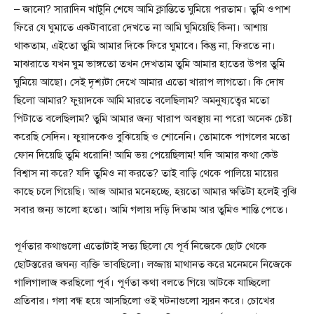
– জানো? সারাদিন খাটুনি শেষে আমি ক্লান্তিতে ঘুমিয়ে পরতাম। তুমি ওপাশ
ফিরে যে ঘুমাতে একটাবারো দেখতে না আমি ঘুমিয়েছি কিনা। আশায়
থাকতাম, এইতো তুমি আমার দিকে ফিরে ঘুমাবে। কিন্তু না, ফিরতে না।
মাঝরাতে যখন ঘুম ভাঙ্গতো তখন দেখতাম তুমি আমার হাতের উপর তুমি
ঘুমিয়ে আছো। সেই দৃশ্যটা দেখে আমার এতো খারাপ লাগতো। কি দোষ
ছিলো আমার? ফুয়াদকে আমি মারতে বলেছিলাম? অমনুষ্যত্বের মতো
পিটাতে বলেছিলাম? তুমি আমার জন্য খারাপ অবস্থায় না পরো অনেক চেষ্টা
করেছি সেদিন। ফুয়াদকেও বুঝিয়েছি ও শোনেনি। তোমাকে পাগলের মতো
ফোন দিয়েছি তুমি ধরোনি! আমি ভয় পেয়েছিলাম! যদি আমার কথা কেউ
বিশ্বাস না করে? যদি তুমিও না করতে? তাই বাড়ি থেকে পালিয়ে মায়ের
কাছে চলে গিয়েছি। আজ আমার মনেহচ্ছে, হয়তো আমার ক্ষতিটা হলেই বুঝি
সবার জন্য ভালো হতো। আমি গলায় দড়ি দিতাম আর তুমিও শান্তি পেতে।
পূর্ণতার কথাগুলো এতোটাই সত্য ছিলো যে পূর্ব নিজেকে ছোট থেকে
ছোটস্তরের জঘন্য ব্যক্তি ভাবছিলো। লজ্জায় মাথানত করে মনেমনে নিজেকে
গালিগালাজ করছিলো পূর্ব। পূর্ণতা কথা বলতে গিয়ে আটকে যাচ্ছিলো
প্রতিবার। গলা বন্ধ হয়ে আসছিলো ওই ঘটনাগুলো স্মরন করে। চোখের