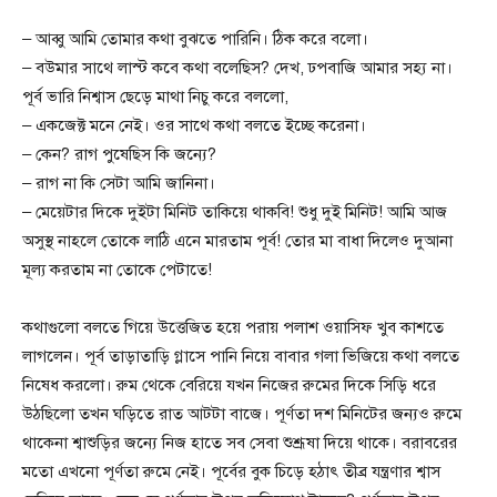
– আব্বু আমি তোমার কথা বুঝতে পারিনি। ঠিক করে বলো।
– বউমার সাথে লাস্ট কবে কথা বলেছিস? দেখ, ঢপবাজি আমার সহ্য না।
পূর্ব ভারি নিশ্বাস ছেড়ে মাথা নিচু করে বললো,
– একজেক্ট মনে নেই। ওর সাথে কথা বলতে ইচ্ছে করেনা।
– কেন? রাগ পুষেছিস কি জন্যে?
– রাগ না কি সেটা আমি জানিনা।
– মেয়েটার দিকে দুইটা মিনিট তাকিয়ে থাকবি! শুধু দুই মিনিট! আমি আজ
অসুস্থ নাহলে তোকে লাঠি এনে মারতাম পূর্ব! তোর মা বাধা দিলেও দুআনা
মূল্য করতাম না তোকে পেটাতে!
কথাগুলো বলতে গিয়ে উত্তেজিত হয়ে পরায় পলাশ ওয়াসিফ খুব কাশতে
লাগলেন। পূর্ব তাড়াতাড়ি গ্লাসে পানি নিয়ে বাবার গলা ভিজিয়ে কথা বলতে
নিষেধ করলো। রুম থেকে বেরিয়ে যখন নিজের রুমের দিকে সিড়ি ধরে
উঠছিলো তখন ঘড়িতে রাত আটটা বাজে। পূর্ণতা দশ মিনিটের জন্যও রুমে
থাকেনা শ্বাশুড়ির জন্যে নিজ হাতে সব সেবা শুশ্রূষা দিয়ে থাকে। বরাবরের
মতো এখনো পূর্ণতা রুমে নেই। পূর্বের বুক চিড়ে হঠাৎ তীব্র যন্ত্রণার শ্বাস