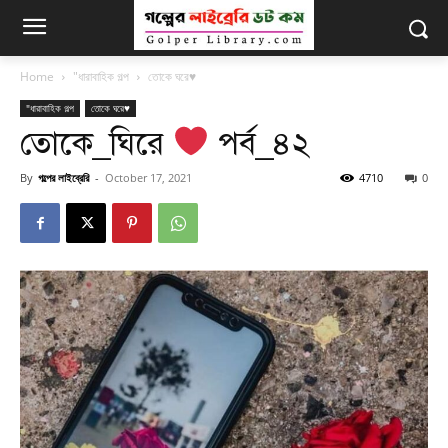
Home
"ধারাবাহিক গল্প
তোকে ঘরে♥
"ধারাবাহিক গল্প
তোকে ঘরে♥
তোকে_ঘিরে
পর্ব_৪২
By
গল্পের লাইব্রেরি
-
October 17, 2021
4710
0