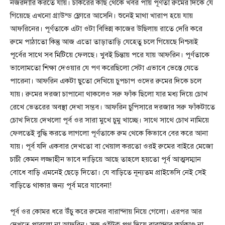
নজরদারি করতে যায়। চাকরের কাছ থেকে খবর পায় পূর্ণতা রুমের দিকে যে
গিয়েছে এখনো গ্রাউন্ড ফ্লোরে আসেনি। শুনেই মাথা খারাপ হয়ে যায়
আফরিনের। পূর্ণতাকে এটা ওটা বিভিন্ন কাজের উছিলায় রাতে দেরি করে
রুমে পাঠাতো কিন্তু আজ এতো তাড়াতাড়ি যেহেতু চলে গিয়েছে নিশ্চয়ই
পূর্বের সাথে সব মিটিয়ে ফেলছে। খুবই চিন্তায় পরে যায় আফরিন। পূর্ণতাকে
ভালোমতো শিক্ষা দেওয়ার যে পণ করেছিলো সেটা এভাবে ভেস্তে যেতে
পারেনা। আফরিন একটা ছুতো দেখিয়ে চুপচাপ ওদের রুমের দিকে চলে
যায়। রুমের দরজা চাপানো থাকলেও সরু ফাঁক ছিলো যার মধ্য দিয়ে চোখ
রেখে ভেতরের অবস্থা দেখা সম্ভব। আফরিন চুপিসারে দরজার সরু ফাঁকটাতে
চোখ দিয়ে দেখলো পূর্ব ওর সারা মুখে চুমু খাচ্ছে। সাথে সাথে চোখ নামিয়ে
ফেলতেই বুদ্ধি করতে লাগলো পূর্ণতাকে রুম থেকে কিভাবে বের করে আনা
যায়। পূর্ব যদি একবার দেখতো বা খেয়াল করতো ওরই রুমের বাইরে মেজো
চাচী কেমন লজ্জাহীন ভাবে দাড়িয়ে আছে তাহলে হয়তো পূর্ব আত্মসম্মান
বোধে বাড়ি এমনেই ছেড়ে দিতো। যে বাড়িতে নূন্যতম প্রাইভেসি নেই সেই
বাড়িতে থাকার জন্য পূর্ব মরে যাবেনা!
পূর্ব ওর কোমর ধরে উঁচু করে রুমের বারান্দায় নিয়ে গেলো। এরপর আর
দেখতে পারলো না আফরিন। সরু ওইটুকু পথ দিয়ে বারান্দার কর্মকাণ্ড না