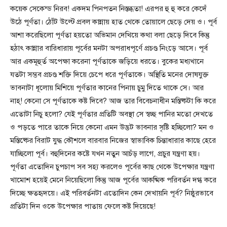
কয়েক সেকেন্ড নিরব! একদম পিনপতন নিস্তব্ধতা! এরপর হু হু করে কেদেঁ
উঠে পূর্ণতা। ঠোঁট উল্টে প্রবল কান্নায় হাত থেকে তোয়ালে ছেড়ে দেয় ও। পূর্ব
আশা করেছিলো পূর্ণতা হয়তো অভিমান দেখিয়ে কথা বলা ছেড়ে দিবে কিন্তু
হঠাৎ কান্নার বারিধারায় পূর্বের মনটা অপরাধপূর্ণে প্রচণ্ড নিংড়ে আসে। পূর্ব
আর একমূহুর্ত অপেক্ষা করেনা পূর্ণতাকে জড়িয়ে ধরতে। বুকের মধ্যখানে
যতটা সম্ভব প্রচণ্ড শক্তি দিয়ে চেপে ধরে পূর্ণতাকে। অস্থিতি মনের দোষযুক্ত
ভাবনাটা ধূলোয় মিশিয়ে পূর্ণতার কানের পিনায় চুমু দিতে থাকে সে। আর
নাহ্! কেনো সে পূর্ণতাকে কষ্ট দিবে? আজ তার বিবেচনাধীন মস্তিষ্কটা কি করে
এতোটা নিচু হলো? যেই পূর্ণতার প্রতিটি অবস্থা সে স্বচ্ছ পানির মতো দেখতে
ও পড়তে পারে তাকে নিয়ে কেনো এমন উদ্ভট ভাবনার সৃষ্টি হচ্ছিলো? মন ও
মস্তিষ্কের বিরাট যুদ্ধ কৌশলে বারবার নিজের স্বাভাবিক চিন্তাধারার কাছে হেরে
যাচ্ছিলো পূর্ব। বহুদিনের কষ্টে যখন নতুন আচঁড় লাগে, প্রচুর যন্ত্রণা হয়।
পূর্ণতা এতোদিন চুপচাপ সব সহ্য করলেও পূর্বের কাছ থেকে উপেক্ষার যন্ত্রণা
খামোশ হয়েই মেনে নিয়েছিলো কিন্তু আজ পূর্বের আকষ্মিক পরিবর্তন দগ্ধ করে
দিচ্ছে ক্ষতহৃদয়ে। এই পরিবর্তনটা এতোদিন কেন দেখায়নি পূর্ব? নিষ্ঠুরভাবে
প্রতিটা দিন ওকে উপেক্ষার পাতায় ফেলে কষ্ট দিয়েছে!