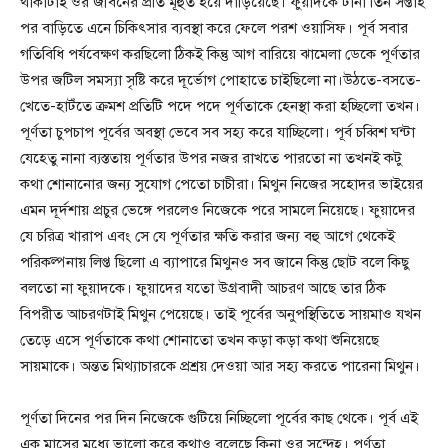
থাকাটাই ওর জীবনের প্রতি মূহুর্ত হয়ে দাড়িয়েছে। ফুয়াদকে টানা তিন সপ্তাহ
পর বাড়িতে এনে চিকিৎসার ব্যবস্থা করে ফেলে পরশ ওয়াসিফ। পূর্ব সবার
গতিবিধি পর্যবেক্ষণ করছিলো ঠিকই কিন্তু আগ বারিয়ে ঝামেলা ডেকে পূর্ণতার
উপর জটিল সমস্যা সৃষ্টি করে দূর্ভোগ পোহাতে চাইছিলো না।উঠতে-বসতে-
খেতে-হাটঁতে ক্রমশ প্রতিটি পদে পদে পূর্ণতাকে হেনস্থা করা হচ্ছিলো তখন।
পূর্ণতা চুপচাপ পূর্বের অবস্থা ভেবে সব সহ্য করে যাচ্ছিলো। পূর্ব চব্বিশ ঘন্টা
যেহেতু নানা ব্যস্ততায় পূর্ণতার উপর নজর রাখতে পারতো না তখনই কটু
কথা শোনানোর জন্য সুযোগ পেতো চাচীরা। মিথুন নিজের সহোদর ভাইয়ের
এমন দূর্দশায় প্রচুর ভেঙ্গে পরলেও নিজেকে পরে সামলে নিয়েছে। ফুয়াদের
যে চরিত্র খারাপ এবং সে যে পূর্ণতার ক্ষতি করার জন্য বহু আগে থেকেই
পরিকল্পনায় লিপ্ত ছিলো এ ব্যাপারে মিথুনও সব জানে কিন্তু ছোট বলে কিছু
বলতো না ফুয়াদকে। ফুয়াদের যতো উগ্রবাদী আচরণ আছে তার ঠিক
বিপরীত আচরণটাই মিথুন পেয়েছে। তাই পূর্বের অনুপস্থিতিতে সায়মাও যখন
তেড়ে এসে পূর্ণতাকে কথা শোনাতো তখন কড়া কড়া কথা শুনিয়েছে
সায়মাকে। অন্তত মিথ্যাচারকে প্রশ্রয় দেওয়া আর সহ্য করতে পারেনা মিথুন।
পূর্ণতা দিনের পর দিন নিজেকে গুটিয়ে নিচ্ছিলো পূর্বের কাছ থেকে। পূর্ব এই
এক মাসের মধ্যে ভালো করে কথাও বলেছে কিনা ওর সন্দেহ। পূর্ণতা