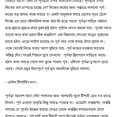
বেরিয়ে আসে। কেন সে পূর্ণতার উপর অভিযোগ টানছে? পূর্ণতার উপর
কিসের রাগ চাপাতে চাচ্ছে সে? নিজের কর্মের জন্য পস্তাতে লাগলো পূর্ব।
কতো বড় জঘন্য কাজ করছে ও! একটা মানুষকে কাছে রেখেও দূরে ঠেলে
দিচ্ছে এর চেয়ে নষ্টালজিক কাজ আর কি হতে পারে! পূর্ণতা শাড়ির আচঁলে
হাত মুছতে মুছতে রুমে ঢুকতেই হঠাৎ পূর্বকে দেখে থমকে যায়। পূর্বের সাথে
ভালো করে কথা হয়না ঠিক কতদিন? এক বিছানায় শোওয়া সত্ত্বেও দুজনের
মাঝে হঠাৎ এতো ফাটল হয়েছে যে পূর্ব আর ওকে কাছে টেনে ঘুমায় না।
ওকে রেখেই নিজে সবার আগে ঘুমিয়ে যায়। পূর্ব রুমের দরজায় কারোর
অস্তিত্ব টের পেতেই পিছনে ঘুরে দেখলো.. পূর্ণতা স্থিরপানে দাড়িয়ে আছে।
হঠাৎ কথা বলতে গেলে শব্দ খুজে পায়না পূর্ব। এদিকে পূর্ণতা চুপচাপ চেয়ে
আছে। শেষে প্রচুর দ্বিধাপূর্ণে পূর্ব মুখ অন্যদিকে ঘুরিয়ে বললো,
– ব্রাউন টিশার্টটা দাও।
পূর্ণতা আদেশ শুনে সেটা পালনের জন্য আলমারি খুলে টিশার্ট এনে ওর হাতে
দিলো। পূর্ব এখনো বাড়তি কিছু বলতে পারছে না। এতোটা অস্বচ্ছন্দ্য, অস্বস্তি
লাগছে যে পূর্বের ইচ্ছের করছে ভেতর থেকে অস্বস্তির দলাগুলোকে টেনে
উপড়ে ফেলতে। পূর্ব শার্ট খুলে টিশার্ট গায়ে দিতেই পূর্ণতা ওয়াশরুম থেকে