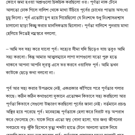
কোণে জমা হওয়া অশ্রুগুলো চিকচিক করছিলো ওর। পূর্ণতা নাক টেনে
আলতো ঢোক গিলে বালিশ থেকে মাথা উঁচিয়ে পূর্বের চোখের পাতায় অসংখ্য
চুমু দিলো। পূর্ব এতোটা চুপ হয়ে গিয়েছিলো যে নিঃশব্দে শুধু নিঃশ্বাসপ্রশ্বাস
চালানো ছাড়া কিচ্ছু করার মানসিকতায় ছিলোনা। পূর্ণতা বালিশে পুনরায় মাথা
হেলিয়ে দিতেই নম্রস্বরে বললো,
– আমি সব সহ্য করে যাবো পূর্ব। সহ্যের সীমা যদি ছিড়েও যায় তবুও আমি
সহ্য করবো। কিন্তু আমার আত্মসম্মানে লাগা দাগগুলো যতো পুরু হতে
থাকবে আপনা আপনি দূরত্ব এসে ভর করবে ওয়াসিফ পূর্ব। আমি তখন
কাউকে ছেড়ে কথা বলবো না।
পূর্ব আর সহ্য করার উপক্রমে নেই, একপ্রকার ঝাঁপিয়ে পরে পূর্ণতার গলার
কাছে। কঠিন কঠিন কথাগুলো দুকানে এতোক্ষন কিভাবে সহ্য করছিলো আর
পূর্ণতা কিভাবে সেগুলো উচ্চারণ করছিলো পূর্বের জানা নেই। বর্তমানে প্রচণ্ড
অস্থির হয়ে পরেছে পূর্ব। মনেহচ্ছে পূর্ণতাকে হেলা করে বিরাট বড় অপরাধ
করে ফেলেছে সে। যাকে নিয়ে এতো স্বপ্ন বোনা হলো, যার জন্য জীবনের
সবচেয়ে বড় ঝুঁকি হিসেবে মৃত্যু শব্দটা হাতে টেনে আনলো তাকে নিয়ে