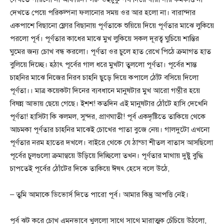
দেখতে পেয়ে পরিকল্পনা ফলানোর সময় ওর আর হলো না। বারান্দার
একপাশে বিছানো ফ্লোর বিছানায় পূর্ণতাকে শুয়িয়ে দিয়ে পূর্ণতার মাঝে লুকিয়ে
পরলো পূর্ব। পূর্ণতার কাধের মাঝে মুখ লুকিয়ে সকল দূরত্ব ঘুচিয়ে শান্তির
ঘুমের জন্য চোখ বন্ধ করলো। পূর্ণতা ওর চুলে হাত রেখে পিঠে ক্রমাগত হাত
বুলিয়ে দিচ্ছে। হঠাৎ পূর্বের গাল ধরে মুখটা তুললো পূর্ণতা। পূর্বের শান্ত
চাহনির মাঝে নিজের নিরব চাহনি ছুড়ে দিয়ে কপালে ঠোঁট বসিয়ে দিলো
পূর্ণতা।। মাত্র কয়েকটা দিনের ব্যবধানে মানুষটার মুখ আরো গম্ভীর হয়ে
বিষন্ন আভায় ছেয়ে গেছে। ইশশ! কতদিন এই মানুষটার ঠোঁটে হাসি দেখেনি
পূর্ণতা! হাসিটা কি ঝলমল, সুন্দর, প্রাণঘাতী! পূর্ব একদৃষ্টিতে তাকিয়ে থেকে
আচমকা পূর্ণতার চাহনির মাঝেই চোখের পাতা বুজে নেয়। গালদুটো এখনো
পূর্ণতার নরম হাতের দখলে। বাইরে থেকে যে ঠান্ডা শীতল বাতাস আসছিলো
পূর্বের চুলগুলো ক্রমান্বয়ে উড়িয়ে দিচ্ছিলো তখন। পূর্ণতার মাথায় দুষ্টু বুদ্ধি
চাপতেই পূর্বের ঠোঁটের দিকে তাকিয়ে ঈষৎ হেসে বলে উঠে,
– তুমি আমাকে ডিভোর্স দিতে পারো পূর্ব। আমার কিন্তু আপত্তি নেই।
পূর্ব ঝট করে চোখ এমনভাবে খুললো সাথে সাথে মারাত্মক চেঁচিয়ে উঠলো,