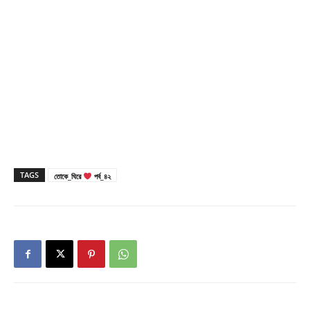
TAGS
তোকে_ঘিরে
পর্ব_৪২