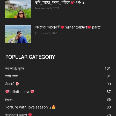
তুমি_আছো_মনের_গহীনে
পর্ব- ১
November 8, 2021
অবশেষে ভালোবাসি
writer :রোদেলা
part:1
October 21, 2021
POPULAR CATEGORY
ভ্যাম্পায়ার কুইন
101
আমি পদ্মজা
91
লীলাবালি
90
Infinite Love
87
ভিলেন
86
Torture with love season_2
80
অন্তরালের অনুরাগ
78