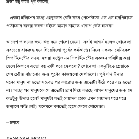
ভ্রুটা উচু করে পূর্ব বললো,
– একটা চব্বিশের মধ্যে এ্যাম্বুলেন্স রেডি করে পেশেন্টকে এল এল হসপিটালে
পাঠানোর ব্যবস্থা করুন! নইলে আমার চাইতে খারাপ কেউ হবেনা!
আদেশ পালনের জন্য ঝড় বয়ে গেলো যেনো। সবাই আশ্চর্য হলেও খোদেজা
সবচেয়ে বাকরুদ্ধ হয়ে গিয়েছিলো পূর্বের কর্মকাণ্ডে। নিজে একজন মেডিকেল
ডিপার্টমেন্টের সদস্য হওয়া সত্ত্বেও নন ডিপার্টমেন্টের একজন পলিটিক্স করা
ছেলে কিভাবে এতো বড় ত্রুটি ধরে ফেললো? খোদেজা একদৃষ্টিতে শ্রেয়াকে
শেষ চেষ্টায় বাঁচানোর জন্য পূর্বের কাজগুলো দেখছিলো। পূর্ব যদি উদার
মনের মানুষ না হতো সম্ভবত পর কারোর জন্য এতোটা উঠে পরে ব্যস্ত হতো
না। আচ্ছা পর মানুষকে যে এতোটা প্রাণ দিয়ে করছে আপন মানুষের জন্য সে
কতটুকু উদার হবে? মানুষটা যতই বেয়াদব হোক এমন বেয়াদব ঘরে ঘরে
জন্মালে ক্ষতি নেই। মনেমনে বলতেই হেসে ফেলে খোদেজা।
– চলবে
#FABIYAH_MOMO