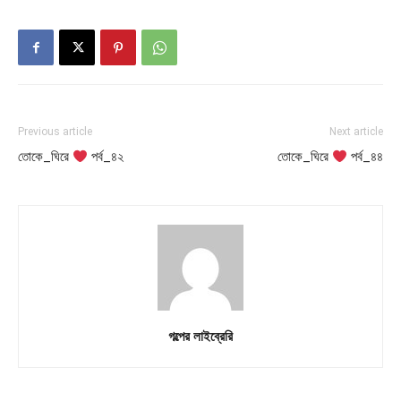
Previous article
Next article
তোকে_ঘিরে
পর্ব_৪২
তোকে_ঘিরে
পর্ব_৪৪
গল্পের লাইব্রেরি