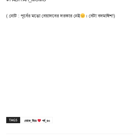
( নোট : পূর্বের মতো বেয়াদবের দরকার নেই
। বেটা বদমাঈশ!)
TAGS
তোকে_ঘিরে
পর্ব_৪৩