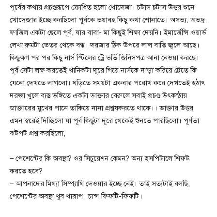
পূর্বের কথায় প্রচণ্ডরূপে ক্রোধিত হলো খোদেজা। চটাস চটাস উত্তর শুনে
খোদেজার ইচ্ছে করছিলো পূর্বকে ভয়াবহ কিছু কথা শোনাতে। অসভ্য, অভদ্র,
ফাজিল একটা ছেলে পূর্ব, যার বাবা- মা কিছুই শিক্ষা দেয়নি। ইমার্জেন্সি ওয়ার্ড
লেখা রুমটা ভেতর থেকে বন্ধ। দরজার ঠিক উপরে লাল বাতি জ্বলে আছে।
কিছুক্ষণ পর পর কিছু নার্স স্টিলের ট্রে ভর্তি জিনিসপত্র আনা নেওয়া করছে।
পূর্ব সেটা লক্ষ করতেই খানিকটা দূরে গিয়ে নার্সকে দাড়া করিয়ে ট্রেতে কি
যেনো দেখতে লাগলো। ঘড়িতে সময়টা একবার পরোখ করে দেখতেই হঠাৎ
দরজা খুলে ব্যস্ত ভঙ্গিতে একটা ডাক্তার বেরুলে সবাই প্রচণ্ড উৎকন্ঠায়
ডাক্তারের মুখের পানে তাকিয়ে নানা প্রশ্নষকরতে থাকে।। ডাক্তার উত্তর
এমন স্বরেই দিচ্ছিলো যা পূর্ব কিছুটা দূরে থেকেই শুনতে পারছিলো। পূর্ণতা
ঝটপট প্রশ্ন করছিলো,
– পেশেন্টের কি অবস্থা? ওর সিচুয়েশন কেমন? অন্য হসপিটালে শিফট
করতে হবে?
– আপনাদের মিথ্যা সিম্প্যাথি দেওয়ার ইচ্ছে নেই। তাই সত্যটাই বলছি,
পেশেন্টের অবস্থা খুব খারাপ। চান্স ফিফটি-ফিফটি।