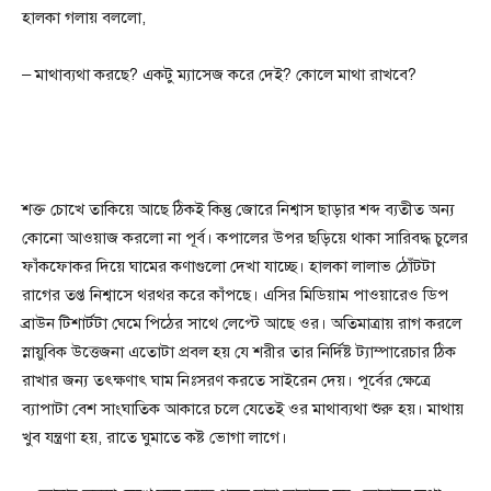
হালকা গলায় বললো,
– মাথাব্যথা করছে? একটু ম্যাসেজ করে দেই? কোলে মাথা রাখবে?
শক্ত চোখে তাকিয়ে আছে ঠিকই কিন্তু জোরে নিশ্বাস ছাড়ার শব্দ ব্যতীত অন্য
কোনো আওয়াজ করলো না পূর্ব। কপালের উপর ছড়িয়ে থাকা সারিবদ্ধ চুলের
ফাঁকফোকর দিয়ে ঘামের কণাগুলো দেখা যাচ্ছে। হালকা লালাভ ঠোঁটটা
রাগের তপ্ত নিশ্বাসে থরথর করে কাঁপছে। এসির মিডিয়াম পাওয়ারেও ডিপ
ব্রাউন টিশার্টটা ঘেমে পিঠের সাথে লেপ্টে আছে ওর। অতিমাত্রায় রাগ করলে
স্নায়ুবিক উত্তেজনা এতোটা প্রবল হয় যে শরীর তার নির্দিষ্ট ট্যাম্পারেচার ঠিক
রাখার জন্য তৎক্ষণাৎ ঘাম নিঃসরণ করতে সাইরেন দেয়। পূর্বের ক্ষেত্রে
ব্যাপাটা বেশ সাংঘাতিক আকারে চলে যেতেই ওর মাথাব্যথা শুরু হয়। মাথায়
খুব যন্ত্রণা হয়, রাতে ঘুমাতে কষ্ট ভোগা লাগে।