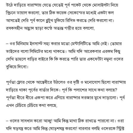
উঠে দাড়িয়ে বারান্দায় যেতে যেতেই পূর্ব পকেট থেকে মোবাইলটা নিয়ে
স্ক্রিনে ডায়াল করলো, তার ঠিক কয়েক সেকেন্ডের মধ্যেই একটা কল
আসতেই দেরি পূর্ব কানে ব্লুটুথ ঢুকিয়ে রিসিভ করতে দেরি করলো না।
রসকসহীন আহ্লাদ ছাড়া কন্ঠে অত্যন্ত গম্ভীর হয়ে বললো,
– ওর মিনিমাম ইনসাল্ট সহ্য করার মতো মেন্টালিটিতে আমি নেই। তোমার
ভাইদের বলো লিমিটের মধ্যে থাকতে। আমি যদি আরেকবার এরকম কিছু
দেখি তাহলে বাড়ির বাইরে কি কি করতে পারি তার একফোঁটা নমুনা ওদের
বুঝিয়ে দিবো।
পূর্ণতা ফ্লোর থেকে আস্তেধীরে উঠলেও ওর দৃষ্টি ও মনোযোগ ছিলো বারান্দায়
দাড়িয়ে থাকা পূর্বের বার্তার দিকে। পূর্ব কি পলাশের সাথে কথা বলছে?
পূর্ণতা ধীরে ধীরে একপা করে এগিয়ে বারান্দার দরজার মুখে দাড়ালো। পূর্ব
এখন চেঁচিয়ে চেঁচিয়ে কথা বলছে,
– ওদের সাবধান করো আব্বু! আমি কিন্তু মাথা ঠিক রাখতে পারবো না। ওরা
যদি ষড়যন্ত্র করে আমি কিন্তু ষোড়শষন্ত্র করবো! বারবার বলছি ওদেরকে স্ট্রিক্ট