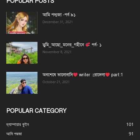
POPULAR POSTS
আমি পদ্মজা -পর্ব ৯১
December 31, 2021
তুমি_আছো_মনের_গহীনে
পর্ব- ১
November 8, 2021
অবশেষে ভালোবাসি
writer :রোদেলা
part:1
October 21, 2021
POPULAR CATEGORY
ভ্যাম্পায়ার কুইন
101
আমি পদ্মজা
91