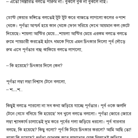
– এতো বিস্তারিত বলতে পারুম না। বুঝলে বুঝ না বুঝলে নাই।
ডোন্ট কেয়ার ভঙ্গিতে বলতেই টুট টুট করে বাজতে লাগলো কলের ওপাশ
থেকে। পূর্ণতা আশ্চর্য হয়ে কান থেকে ফোন সরিয়ে দেখে আয়মান কল কেটে
দিয়েছে। শায়লা আন্টির মেয়ে…শায়লা আন্টির মেয়ে এরকম বলতে বলতে
রুমে পায়চারী করতেই হঠাৎ থমকে গিয়ে এমন চিৎকার দিলো পূর্ব দৌড়ে
রুম এসে পূর্ণতার বাহু ঝাকিয়ে বলতে লাগলো,
– কি হয়েছে? চিৎকার দিলে কেন?
পূর্ণতা লম্বা লম্বা নিশ্বাস টেনে বললো,
– শ…শ..
কিছুই বলতে পারলো না সব কথা জড়িয়ে যাচ্ছে পূর্ণতার। পূর্ব ওকে জলদি
টেনে বেডে বসিয়ে ‘কি হয়েছে’ সব খুলে বলতে বললো। পূর্ণতা জোরে জোরে
লম্বা শ্বাসকার্য চালাতেই দুম করে পূর্বের গলা জড়িয়ে ধরলো। পূর্ব বারবার
বলছে, কি হয়েছে? কিছু বলো? পূর্ণ কি নিয়ে চিৎকার করলে? আমি আছি তো!
বলো কি হয়েছে? পূর্ণতা চোখবন্ধ করে লাগাতার ঢোক গিলতেই জড়িয়ে