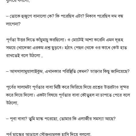
বুলিয়ে বললো,
– তোকে হুজুগে বানালো কে? কি পরেছিস এটা? নিকাব পরেছিস দম বন্ধ
লাগেনা?
পূর্ণতা উত্তর দিতে কাঁচুমাচু করছিলো। ও মোটেই আশা করেনি এমন দূরূহ
সময়ে খোদেজা এরকম প্রশ্ন ছুড়বে। হঠাৎ পেছন থেকে ওর কাধে কেউ হাত
রাখতেই বলে উঠলো ,
– আসসালামুয়ালাইকুম, এখানকার পরিস্থিতি কেমন? ডাক্তার কিছু জানিয়েছে?
পূর্বের সালামটা পূর্ণতার বাবা মিষ্টি করে ফিরিয়ে দিয়ে প্রশ্নের উত্তরটাও সুন্দর
করে দিয়ে দিলো। একটা বিষয়ে পূর্ণতার বাবা কৌতুহল না চাপতে পেরে বলে
উঠলো,
– পূবা বাবা? তুমি মাস্ক পরেছো, তোমার কি এলার্জীর সমস্যা আছে?
পূর্ব মাস্কের আড়ালে সৌজন্যমূলক হাসি দিয়ে বললো,