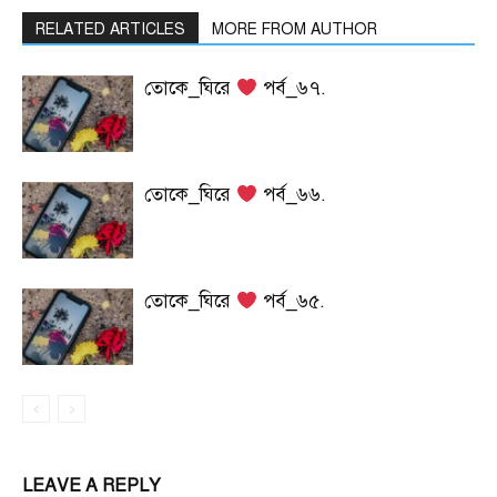
RELATED ARTICLES
MORE FROM AUTHOR
তোকে_ঘিরে
পর্ব_৬৭.
তোকে_ঘিরে
পর্ব_৬৬.
তোকে_ঘিরে
পর্ব_৬৫.
LEAVE A REPLY