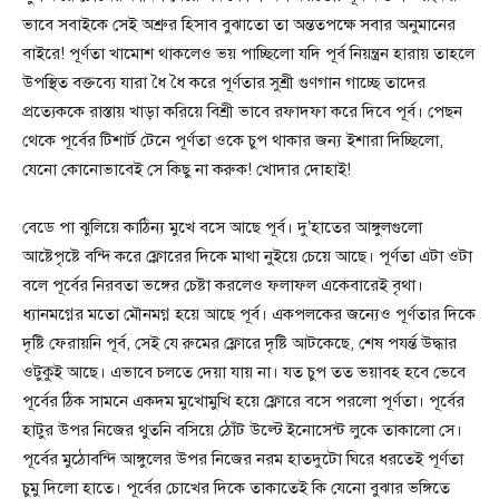
ভাবে সবাইকে সেই অশ্রুর হিসাব বুঝাতো তা অন্ততপক্ষে সবার অনুমানের
বাইরে! পূর্ণতা খামোশ থাকলেও ভয় পাচ্ছিলো যদি পূর্ব নিয়ন্ত্রন হারায় তাহলে
উপস্থিত বক্তব্যে যারা ধৈ ধৈ করে পূর্ণতার সুশ্রী গুণগান গাচ্ছে তাদের
প্রত্যেককে রাস্তায় খাড়া করিয়ে বিশ্রী ভাবে রফাদফা করে দিবে পূর্ব। পেছন
থেকে পূর্বের টিশার্ট টেনে পূর্ণতা ওকে চুপ থাকার জন্য ইশারা দিচ্ছিলো,
যেনো কোনোভাবেই সে কিছু না করুক! খোদার দোহাই!
বেডে পা ঝুলিয়ে কাঠিন্য মুখে বসে আছে পূর্ব। দু’হাতের আঙ্গুলগুলো
আষ্টেপৃষ্টে বন্দি করে ফ্লোরের দিকে মাথা নুইয়ে চেয়ে আছে। পূর্ণতা এটা ওটা
বলে পূর্বের নিরবতা ভঙ্গের চেষ্টা করলেও ফলাফল একেবারেই বৃথা।
ধ্যানমগ্নের মতো মৌনমগ্ন হয়ে আছে পূর্ব। একপলকের জন্যেও পূর্ণতার দিকে
দৃষ্টি ফেরায়নি পূর্ব, সেই যে রুমের ফ্লোরে দৃষ্টি আটকেছে, শেষ পযর্ন্ত উদ্ধার
ওটুকুই আছে। এভাবে চলতে দেয়া যায় না। যত চুপ তত ভয়াবহ হবে ভেবে
পূর্বের ঠিক সামনে একদম মুখোমুখি হয়ে ফ্লোরে বসে পরলো পূর্ণতা। পূর্বের
হাটুর উপর নিজের থুতনি বসিয়ে ঠোঁট উল্টে ইনোসেন্ট লুকে তাকালো সে।
পূর্বের মুঠোবন্দি আঙ্গুলের উপর নিজের নরম হাতদুটো ঘিরে ধরতেই পূর্ণতা
চুমু দিলো হাতে। পূর্বের চোখের দিকে তাকাতেই কি যেনো বুঝার ভঙ্গিতে