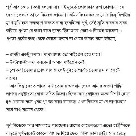
পূর্ব আর কোনো কথা বললো না। এই মূহুর্তে কোথাকার রাগ কোথায় এসে
ঝেড়ে ফেলবে তা সে নিজেও জানেনা। কমিউনিজম করতে যেয়ে কিছু বিপত্তির
মুখোমুখি হয়ে দলত্যাগ করতে বাধ্য হয়েছিলো পূর্ব, সেই স্মৃতি বারবার স্মরন
করিয়ে পূর্ণতা যে কাটা ঘায়ে নুনের ছিঁটা মারে সেটা ও নিজেই জানেনা।।
পূর্ণতা পূর্বের কাছ থেকে কোনো জবাব না পেয়ে আবার বলে উঠলো,
– রাগটা একটু কমাও। মাথাব্যথায় তো মাইগ্রেন হয়ে যাবে।
– উল্টাপাল্টা কথা বলবেনা! আমার মাইগ্রেন নেই।
– চুপ কর! তোমার চোখ লাল দেখেই বুঝতে পারছি তোমার মাথা ফেটে
যাচ্ছে।
– আর কিছু বুঝতে পারো না? তোমার অপমান দেখে আমার কতটা শান্তি
লাগছে এটুকু তো বোঝা উচিত ছিলো। ছিলো না? বেকুবের মতো টিশার্ট টেনে
চুপ থাকতে বলে খুবই পূণ্যের কাজ করেছো এখন কিসের মাখন লাগাচ্ছো?
সরে যাও সামনে থেকে!
পূর্ব নিজেকে আর সামলাতে পারছেনা। রাগের লেভেলগুলো এতো হাইস্পিডে
বাড়ছে পূর্ণতাকেই কোনো আঘাত দিয়ে ফেলে কিনা জানা নেই। বেড ছেড়ে