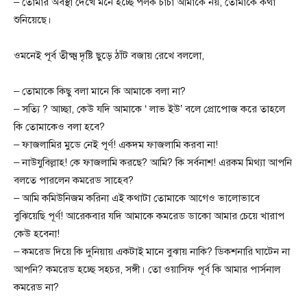
– তোমার অবস্থা দেখে মনে হচ্ছে পলক চাচা আমাকে নয়, তোমাকে কথা
শুনিয়েছে।
ওমনেই পূর্ব তীক্ষ্ম দৃষ্টি ছুড়ে ঠাঁট বজায় রেখে বললো,
– তোমাকে কিছু বলা মানে কি আমাকে বলা না?
– সত্যি ? আচ্ছা, কেউ যদি আমাকে ‘ লাভ ইউ’ বলে প্রোপোজ করে তাহলে
কি তোমাকেও বলা হবে?
– ফাজলামির মুডে নেই পূর্ণ! একদম ফাজলামি করবা না!
– নাউযুবিল্লাহ! কে ফাজলামি করছে? আমি? কি সর্বনাশ! এরকম মিথ্যা আপনি
বলতে পারলেন কমরেড সাহেব?
– আমি কমিউনিজম করিনা এই কথাটা তোমাকে আগেও ভালোভাবে
বুঝিয়েছি পূর্ণ! আরেকবার যদি আমাকে কমরেড ডাকো আমার চেয়ে খারাপ
কেউ হবেনা!
– কমরেড দিয়ে কি দুনিয়ায় একটাই মানে বুঝায় নাকি? ডিকশনারি ঘাটেন না
আপনি? কমরেড হচ্ছে সহচর, সঙ্গী। তো ওয়াসিফ পূর্ব কি আমার পার্সনাল
কমরেড না?