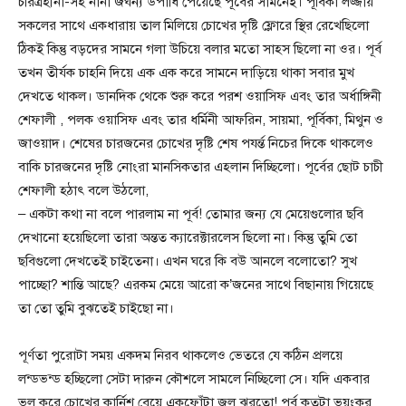
চরিত্রহীনা-সহ নানা জঘন্য উপাধি পেয়েছে পূর্বের সামনেই। পূর্বিকা লজ্জায়
সকলের সাথে একধারায় তাল মিলিয়ে চোখের দৃষ্টি ফ্লোরে স্থির রেখেছিলো
ঠিকই কিন্তু বড়দের সামনে গলা উচিয়ে বলার মতো সাহস ছিলো না ওর। পূর্ব
তখন তীর্যক চাহনি দিয়ে এক এক করে সামনে দাড়িয়ে থাকা সবার মুখ
দেখতে থাকল। ডানদিক থেকে শুরু করে পরশ ওয়াসিফ এবং তার অর্ধাঙ্গিনী
শেফালী , পলক ওয়াসিফ এবং তার ধর্মিনী আফরিন, সায়মা, পূর্বিকা, মিথুন ও
জাওয়াদ। শেষের চারজনের চোখের দৃষ্টি শেষ পযর্ন্ত নিচের দিকে থাকলেও
বাকি চারজনের দৃষ্টি নোংরা মানসিকতার এহলান দিচ্ছিলো। পূর্বের ছোট চাচী
শেফালী হঠাৎ বলে উঠলো,
– একটা কথা না বলে পারলাম না পূর্ব! তোমার জন্য যে মেয়েগুলোর ছবি
দেখানো হয়েছিলো তারা অন্তত ক্যারেক্টারলেস ছিলো না। কিন্তু তুমি তো
ছবিগুলো দেখতেই চাইতেনা। এখন ঘরে কি বউ আনলে বলোতো? সুখ
পাচ্ছো? শান্তি আছে? এরকম মেয়ে আরো ক’জনের সাথে বিছানায় গিয়েছে
তা তো তুমি বুঝতেই চাইছো না।
পূর্ণতা পুরোটা সময় একদম নিরব থাকলেও ভেতরে যে কঠিন প্রলয়ে
লন্ডভন্ড হচ্ছিলো সেটা দারুন কৌশলে সামলে নিচ্ছিলো সে। যদি একবার
ভুল করে চোখের কার্নিশ বেয়ে একফোঁটা জল ঝরতো! পূর্ব কতটা ভয়ংকর