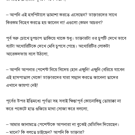
– আপনি এই হসপিটালে তামাশা করতে এসেছেন? ডাক্তারদের সাথে
কিরকম বিহেব করতে হয় জানেন না! এগুলো কেমন আচরণ?
পূর্ব সরু চোখে চুপচাপ তাকিয়ে থাকে শুধু। ডাক্তারটা ওর চুপটি দেখে ভাবে
ব্যাটা অথোরিটিকে দেখে মেবি চুপসে গেছে। অথোরিটির লোকটা
আরেকদফায় বলে উঠলো,
– আপনি আপনার পেশেন্ট নিয়ে বিদেয় হোন এক্ষুনি! এক্ষুনি বেরিয়ে যাবেন
এই হাসপাতাল থেকে! ডাক্তারদের যারা সম্মান করতে জানেনা তাদের
এখানে জায়গা নেই!
পূর্বের উপর ইতিমধ্যে পূর্ণতা সহ সবাই ক্ষিপ্ত!পূর্ব কোনোকিছু তোয়াক্কা না
করে পকেটে হাত গুজিয়ে মাথা সোজা করে বললো,
– আমার জানামতে পেশেন্টকে আপনারা না বুঝেই মেডিসিন দিয়েছেন।
– মানে? কি বলতে চাইছেন? আপনি কি ডাক্তার?