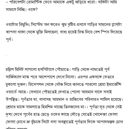
– পরিবেশটা রোমান্টিক ভেবে আমাকে একটু জড়িয়ে ধরো। বাকিটা আমি
সামলে নিচ্ছি। ওকে?
ওয়াটার রিমুভিং সিস্টেম অন করেও ঝুম বৃষ্টির প্রবলে গাড়ির সামনের গ্লাসটা
ঝাপসা থাকা থেকে মুক্তি মিলছেনা, বাধ্য হয়েই রিস্ক নিয়ে বেশ স্পিড দিয়েছে
পূর্ব।
.
চল্লিশ মিনিট লাগলো হসপিটালে পৌছাতে। গাড়ি থেকে নামতেই পূর্ব
সার্জিক্যাল মাস্ক পরে আশেপাশে দেখে নিলো। এরপর একসঙ্গে ভেতরে
ঢুকলো দুজন। রিসেপশন থেকে খোঁজ নিয়ে জানতে পারলো শ্রেয়া ইমার্জেন্সি
ওয়ার্ডে আছে। সেখানে পৌছতেই দেখতে পেলো আয়মান বাদে সবাই
উপস্থিত। পূর্ণতার মা, বাবাসহ আয়মান ও রাজিবের পরিবারও শামিল হয়েছে।
শ্রেয়ার মাকে সামলাতে হিমশিম খাচ্ছে তিনজনের মা।। পূর্ণতা দূর থেকে সেই
দৃশ্য দেখে পূর্বের হাত ছেড়ে ওদের কাছে দৌড়ে যেতেই খোদেজা ফোলা
ফোলা চোখে ভ্রু কুঁচকে সিটে বসা অবস্থাতেই পূর্ণতার দিকে আপাদমস্তক চোখ