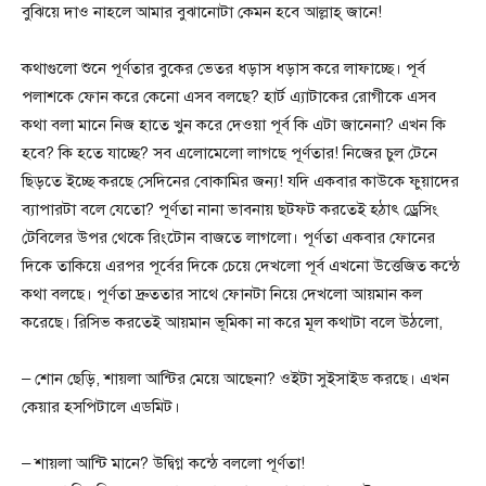
বুঝিয়ে দাও নাহলে আমার বুঝানোটা কেমন হবে আল্লাহ্ জানে!
কথাগুলো শুনে পূর্ণতার বুকের ভেতর ধড়াস ধড়াস করে লাফাচ্ছে। পূর্ব
পলাশকে ফোন করে কেনো এসব বলছে? হার্ট এ্যাটাকের রোগীকে এসব
কথা বলা মানে নিজ হাতে খুন করে দেওয়া পূর্ব কি এটা জানেনা? এখন কি
হবে? কি হতে যাচ্ছে? সব এলোমেলো লাগছে পূর্ণতার! নিজের চুল টেনে
ছিড়তে ইচ্ছে করছে সেদিনের বোকামির জন্য! যদি একবার কাউকে ফুয়াদের
ব্যাপারটা বলে যেতো? পূর্ণতা নানা ভাবনায় ছটফট করতেই হঠাৎ ড্রেসিং
টেবিলের উপর থেকে রিংটোন বাজতে লাগলো। পূর্ণতা একবার ফোনের
দিকে তাকিয়ে এরপর পূর্বের দিকে চেয়ে দেখলো পূর্ব এখনো উত্তেজিত কন্ঠে
কথা বলছে। পূর্ণতা দ্রুততার সাথে ফোনটা নিয়ে দেখলো আয়মান কল
করেছে। রিসিভ করতেই আয়মান ভূমিকা না করে মূল কথাটা বলে উঠলো,
– শোন ছেড়ি, শায়লা আন্টির মেয়ে আছেনা? ওইটা সুইসাইড করছে। এখন
কেয়ার হসপিটালে এডমিট।
– শায়লা আন্টি মানে? উদ্বিগ্ন কন্ঠে বললো পূর্ণতা!