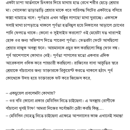
একটা চাপা আর্তনাদে চিৎকার দিয়ে মাথায় হাত রেখে শরীর ছেড়ে শ্রেয়ার
মা। খোদেজা তাড়াতাড়ি শ্রেয়ার মাকে ধরে সারিবদ্ধ সিটের একটাতে বসিয়ে
কান্না থামাতে বলে। পূর্ণতার এখন অস্থির লাগছে! মাথা ঘুরাচ্ছে। একসঙ্গে
সবাই মাথা চাপড়াতে থাকলে পূর্ণতা হতবিহ্বল হয়ে নিকাবের আড়ালে চোখের
পানি ফেলতে থাকে। কেনো ও সুইসাইড করলো? ওই মেয়েটা যত খারাপই
হোক ওর জন্য অভিশাপ দিতে পারেনা পূর্ণতা। ভেতরটা ফেটে আসছিলো
শ্রেয়ার নাজুক অবস্থা শুনে। আয়মানকে প্রচুর কল করছিলো কিন্তু ফোন বন্ধ।
পূর্ব আশেপাশে কোথাও নেই। পূর্ণতা পাগলের মতো একবার এদিক
আরেকবাল ওদিক করে পায়চারী করছিলো। রাজিবের বাবা আকুতির স্বরে
শ্রেয়াকে বাঁচানোর জন্য ডাক্তারকে রিকুয়েস্ট করতে থাকলে হঠাৎ পূর্ব
কোত্থেকে উদয় হয়ে ডাক্তারকে ফট করে জিজ্ঞেস করে,
– একচুয়েল প্রবলেমটা কোথায়?
– ওর বডি কোনো প্রকার মেডিসিন নিতে চাইছেনা। এ অবস্থায় রোগীকে
বাঁচানো খুবই টাফ! আমরা নিজের সর্বোচ্চটা চেষ্টা করছি কিন্তু….
– মেডিসিন যেহেতু নিতে চাইছেনা এক্ষেত্রে আপনাদের কাজ এখানেই সমাপ্ত!