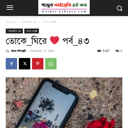
Home
"ধারাবাহিক গল্প
তোকে ঘরে♥
"ধারাবাহিক গল্প
তোকে ঘরে♥
তোকে_ঘিরে
পর্ব_৪৩
By
গল্পের লাইব্রেরি
-
October 17, 2021
5167
0