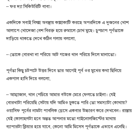
– ফর দ্যা সিকিউরিটি বাবা।
একদিকে সবাই বিষন্ন অবস্থায় কান্নাকাটি করছে অপরদিকে এ দুজনের খোশ
আলাপে খোদেজা বেশ বিরক্ত হয়ে রুমালে চোখ মুছে। চুপচাপ পূর্ণতাকে
দাড়িয়ে থাকতে দেখে কঠিন গলায় বললো,
– তোকে বোরখা না পরিয়ে আট গজের থান পরিয়ে দিলে মানাতো।
পূর্ণতা কিছু চটপটে উত্তর দিবে তার আগেই পূর্ব ওর মুখের কথা ছিনিয়ে
একগাল হাসি দিয়ে বললো,
– আম্মাজান, থান পেচিয়ে আমার বউকে মেরে ফেলতে চাইনা। যেই
বোরখাটা পরিয়েছি সেটায় যদি আমিও ঢুকতে পারি তো সমস্যাটা কোথায়?
ওয়াসিফ পূর্বের নামটা পাবলিক প্লেসে একবার উচ্চারণ করে দেখবেন। রাস্তায়
যেই কোলাহলটা হবে অন্তত আপনার মতো গাইনোলজিস্টের মাথায়
ব্যাপারটা ক্লিয়ার হয়ে যাবে, কেনো আমি মিসেস পূর্ণতাকে এভাবে এনেছি।