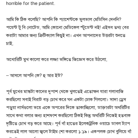
horrible for the patient.
আমি কি ঠিক বলেছি? আপনি কি প্যাশেন্টকে ভুলভাল মেডিসিন দেননি?
পয়েন্ট টু বি নোটেড, আমি কোনো মেডিকেল স্টুডেন্ট নই! এইসব তথ্য বের
করাটা আমার জন্য ক্রিটিক্যাল কিছুই না। এখন আপনাদের উত্তরটা শুনতে
চাই,
অথোরিটি মুখ কালো করে লজ্জা ভঙ্গিতে জিজ্ঞেস করে উঠলো,
– আসলে আপনি কে? হু আর ইউ?
পূর্ব মুখের মাস্কটা কানের দুপাশ থেকে খুলতেই এতোক্ষন যারা গলাবাজি
করছিলো সবাই বিরাট বড় চোখ করে ঘন একটা ঢোক গিললো। সাদা ড্রেস
পড়ুয়া নার্সগুলো ভয়ে একে অপরের দিকে তাকাচ্ছিলো, ডাক্তারটা অথরিটির
সাথে কথা বলার জন্য হাশফাশ করছিলো ঠিকই কিন্তু অথরিটি নিজেই হতবাক
দৃষ্টিতে চোখ বড় করে আছে। পূর্ব বাঁ হাতের ইলেকট্রনিক ওয়াচে ডাবল ট্যাপ
করতেই লাল আলো জ্বলে টাইম শো করলো ১:১৯। একপলক চোখ বুলিয়ে বাঁ