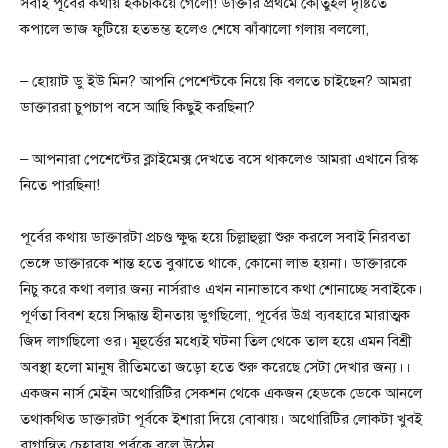
সবাই পূর্বের কথায় হকচকিয়ে গেলো! ডাক্তার প্রথমে কৌতুহল দৃষ্টিতে
কপালে ভাজ ফুটিয়ে হতভম্ভ হলেও শেষে ঝাঁঝালো গলায় বললো,
– হোয়াট ডু ইউ মিন? আপনি পেশেন্টকে নিয়ে কি বলতে চাইছেন? আমরা
ডাক্তাররা চুপচাপ বসে আছি কিছুই করছিনা?
– আপনারা পেশেন্টের ক্লাইমেক্স দেখতে বসে থাকলেও আমরা এখানে রিস্ক
নিতে পারছিনা!
পূর্বের কথায় ডাক্তারটা প্রচণ্ড ক্ষুদ্ধ হয়ে চিল্লাহুল্লা শুরু করলে সবাই নিরবতা
ভেঙ্গে ডাক্তারকে শান্ত হতে বুঝাতে থাকে, কোনো লাভ হয়না। ডাক্তারকে
নিচু করে কথা বলার জন্য নার্সরাও এখন নানাভাবে কথা শোনাচ্ছে সবাইকে।
পূর্ণতা বিবশ হয়ে সিদ্ধান্ত হীনতায় ভুগছিলো, পূর্বের উগ্র ব্যবহারে মারাত্মক
জিদ লাগছিলো ওর। মূহুর্ত্তের মধ্যেই ঘটনা তিল থেকে তাল হয়ে এমন বিশ্রী
অবস্থা হলো মানুষ রীতিমতো জড়ো হতে শুরু করেছে সেটা দেখার জন্য।।
একজন নার্স মেইন অথোরিটির সেকশন থেকে একজন হেডকে ডেকে আনলে
তথাকথিত ডাক্তারটা পূর্বকে ইশারা দিয়ে বোঝায়। অথোরিটির লোকটা খুবই
রাগান্বিত চেহারায় পূর্বকে বলে উঠেন,