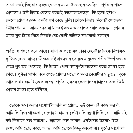
সাথে একই বিছানায় দুজন বোনের মতো শুয়েছে কতোদিন। পূর্ণতার পাশে
শ্রেয়াকেও উনি দ্বিমাত্র মেয়ের মতোই ভালোবেসেছেন। কি হলো হঠাৎ?
কেনো শ্রেয়া এরকম একটা পথ বেছে দুনিয়া থেকে বিদায় নিলো? খোদেজা
উত্তর পান না। আয়মানের মা নিজেই এখন আবোলতাবোল বলছেন। শ্রেয়ার
মাকে বুঝ দিতে গিয়ে নিজেই বেখেয়ালী ভঙ্গিতে কথাবার্তা বলছেন।
পূর্ণতা লাশঘরে বসে আছে। সাদা কাপড়ে মুখ ঢাকা মেয়েটার দিকে নিষ্পলক
দৃষ্টিতে চেয়ে আছে। জীবনে এই প্রথমবার সে মৃত মানুষের শরীর স্পর্শ করতে
যেয়ে খুব ভয় পেয়েছে। কি ঠান্ডা! গোলগাল মুখটা বরফের মতো ঠান্ডা হয়ে
গেছে। পূর্ণতা পাথর বনে গেছে শ্রেয়ার মতো প্রানবন্ত মেয়েটার মৃত্যুতে। বুকে
ভারি পাথর জমাট বেধে আছে। পূর্ণতা ডুকরে কেদেঁ দিয়ে চিল্লিয়ে বলে উঠে
শ্রেয়ার ঠান্ডা হাত ঝাঁকিয়ে,
– তোকে ক্ষমা করার সুযোগটা দিলি না শ্রেয়া…তুই কেন এই কাজ করলি,
আমি কি নিয়ে থাকবো রে দোস্ত? আমার বুকটায় কি যন্ত্রণা দিলি রে…আমি এই
কষ্ট কিভাবে সহ্য করবো…শ্রেয়ারে বোন আমার, একটাবার উঠনা? উঠে
দেখ, আমি তোর কাছে আছি। আমি তোকে কিচ্ছু বলবো না। পূর্বের সাথে কি