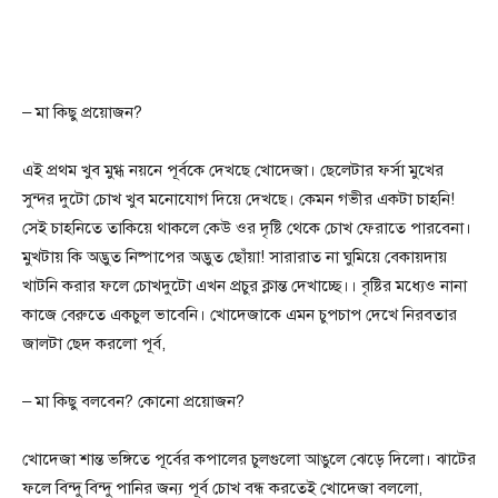
– মা কিছু প্রয়োজন?
এই প্রথম খুব মুগ্ধ নয়নে পূর্বকে দেখছে খোদেজা। ছেলেটার ফর্সা মুখের
সুন্দর দুটো চোখ খুব মনোযোগ দিয়ে দেখছে। কেমন গভীর একটা চাহনি!
সেই চাহনিতে তাকিয়ে থাকলে কেউ ওর দৃষ্টি থেকে চোখ ফেরাতে পারবেনা।
মুখটায় কি অদ্ভুত নিষ্পাপের অদ্ভুত ছোঁয়া! সারারাত না ঘুমিয়ে বেকায়দায়
খাটনি করার ফলে চোখদুটো এখন প্রচুর ক্লান্ত দেখাচ্ছে।। বৃষ্টির মধ্যেও নানা
কাজে বেরুতে একচুল ভাবেনি। খোদেজাকে এমন চুপচাপ দেখে নিরবতার
জালটা ছেদ করলো পূর্ব,
– মা কিছু বলবেন? কোনো প্রয়োজন?
খোদেজা শান্ত ভঙ্গিতে পূর্বের কপালের চুলগুলো আঙুলে ঝেড়ে দিলো। ঝাটের
ফলে বিন্দু বিন্দু পানির জন্য পূর্ব চোখ বন্ধ করতেই খোদেজা বললো,