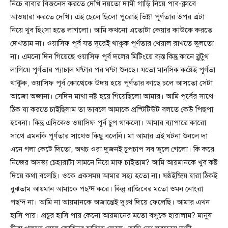
নিচে বাবার বিজনেস করতে দেখি নয়তো দামী গাড়ি নিয়ে পাব-ক্লাবে
আওয়ারা করতে দেখি। এই ছেলে ছিলো পুরোই ভিন্ন! পূর্ণতার উপর এটা
নিয়ে খুব হিংসা হতে লাগলো। আমি কখনো এতোটা কেয়ার কাউকে করতে
দেখতাম না। ওয়াসিফ পূর্ব যত দূরেই থাকুক পূর্ণতার খেয়াল রাখতে ভুলতো
না। এমনো দিন গিয়েছে ওয়াসিফ পূর্ব দলের মিটিংয়ে ব্যস্ত কিন্তু কানে ব্লুটুথ
লাগিয়ে পূর্ণতার প্যাচাল ঘন্টার পর ঘন্টা শুনছে। যতো মানসিক কষ্টেই পূর্ণতা
থাকুক, ওয়াসিফ পূর্ব কোত্থেকে উদয় হয়ে পূর্ণতার কাছে চলে আসতো সেটা
আজো অজানা। সেদিন মাথা নষ্ট হয়ে গিয়েছিলো আমার। আমি পূর্বের সাথে
ঠিক যা করতে চাইছিলাম তা ভাবলে আমাকে প্রস্টিটিউট বলতে কেউ পিছপা
হবেনা। কিন্তু এদিকেও ওয়াসিফ পূর্ব চুপ থাকলো। আমার ব্যাপারে কারো
সাথে এমনকি পূর্ণতার সাথেও কিছু বলেনি। মা আমার এই ঘটনা শুনলে দা
এনে গলা কেটে দিতো, অথচ ওরা দুজনই চুপচাপ সব ভুলে গেলো। কি করে
নিজের অসভ্য চেহারাটা সামনে নিয়ে মাফ চাইতাম? আমি আয়মানকে খুব কষ্ট
দিয়ে কথা বলেছি। ওকে একসময় আমার সহ্য হতো না। ষষ্ঠইন্দ্রিয় দ্বারা ঠিকই
বুঝতাম আয়মান আমাকে পছন্দ করে। কিন্তু রাজিবের মতো ওমন নোংরা
পছন্দ না। আমি না আয়মানকে অজান্তেই দুঃখ দিয়ে ফেলেছি। আমার এখন
হাসি পায়। প্রচুর হাসি পায় কেনো আয়মানের মতো বন্ধুকে হারালাম? মানুষ