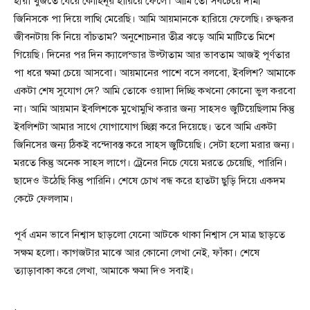
হীরা খুজতে যেয়ে কোহিনূর হারিয়ে ফেলে। আমি তো সবচেয়ে দামী
জিনিসকে পা দিয়ে লাত্থি মেরেছি। আমি আয়মানকে হারিয়ে ফেলেছি। রুদ্ধকর
জীবনটায় কি নিয়ে বাঁচতাম? অনুশোচনার তীব্র ঝড়ে আমি মাটিতে মিশে
গিয়েছি। দিনের পর দিন ক্যালেন্ডার উল্টাতাম আর ভাবতাম আজই পূর্ণতার
পা ধরে ক্ষমা চেয়ে আসবো। আয়মানের পাশে বসে বলবো, ইবলিশ? আমাকে
একটা শেষ সুযোগ দে? আমি তোকে ওয়াদা দিচ্ছি কখনো কোনো ভুল করবো
না। আমি আয়মান ইবলিশকে মুখোমুখি করার জন্য সাহসও জুটিয়েছিলাম কিন্তু
ইবলিশটা আমার সাথে যোগাযোগ চ্ছিন্ন করে দিয়েছে। তবে আমি একটা
জিনিসের জন্য ঠিকই বন্দোবস্ত করে সাহস জুটিয়েছি। সেটা হলো মরার জন্য।
মরতে কিন্তু অনেক সাহস লাগে। ট্রেনের নিচে যেয়ে মরতে চেয়েছি, পারিনি।
ছাদেও উঠেছি কিন্তু পারিনি। শেষে চোখ বন্ধ করে হাতটা ছুড়ি দিয়ে একদম
কেটে ফেললাম।
পূর্ব এমন ভাবে নিশ্বাস ছাড়লো যেনো আটকে থাকা নিশ্বাস সে মাত্র ছাড়তে
সক্ষম হলো। কাগজটার মাঝে আর কোনো লেখা নেই, ফাঁকা। শেষে
ত্যাড়াবাকা করে লেখা, আমাকে ক্ষমা দিও সবাই।
.