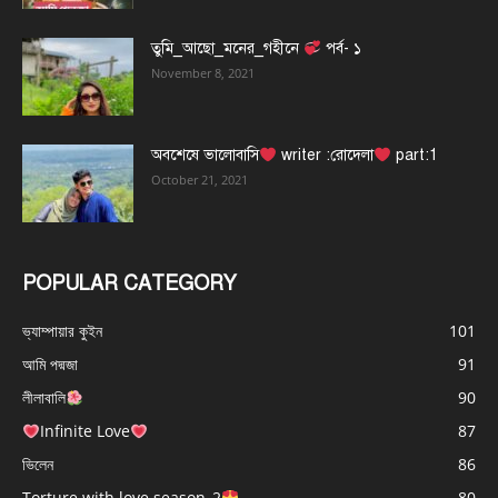
তুমি_আছো_মনের_গহীনে
পর্ব- ১
November 8, 2021
অবশেষে ভালোবাসি
writer :রোদেলা
part:1
October 21, 2021
POPULAR CATEGORY
ভ্যাম্পায়ার কুইন
101
আমি পদ্মজা
91
লীলাবালি
90
Infinite Love
87
ভিলেন
86
Torture with love season_2
80