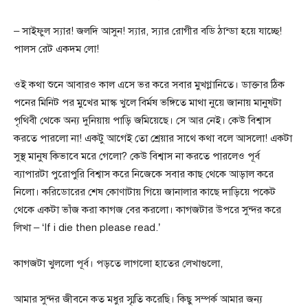
– সাইফুল স্যার! জলদি আসুন! স্যার, স্যার রোগীর বডি ঠান্ডা হয়ে যাচ্ছে!
পালস রেট একদম লো!
ওই কথা শুনে আবারও কাল এসে ভর করে সবার মুখগ্লানিতে। ডাক্তার ঠিক
পনের মিনিট পর মুখের মাস্ক খুলে বির্মষ ভঙ্গিতে মাথা নুয়ে জানায় মানুষটা
পৃথিবী থেকে অন্য দুনিয়ায় পাড়ি জমিয়েছে। সে আর নেই। কেউ বিশ্বাস
করতে পারলো না! একটু আগেই তো শ্রেয়ার সাথে কথা বলে আসলো! একটা
সুস্থ মানুষ কিভাবে মরে গেলো? কেউ বিশ্বাস না করতে পারলেও পূর্ব
ব্যাপারটা পুরোপুরি বিশ্বাস করে নিজেকে সবার কাছ থেকে আড়াল করে
নিলো। করিডোরের শেষ কোণাটায় গিয়ে জানালার কাছে দাড়িয়ে পকেট
থেকে একটা ভাঁজ করা কাগজ বের করলো। কাগজটার উপরে সুন্দর করে
লিখা – ‘If i die then please read.’
কাগজটা খুললো পূর্ব। পড়তে লাগলো হাতের লেখাগুলো,
আমার সুন্দর জীবনে কত মধুর স্মৃতি করেছি। কিছু সম্পর্ক আমার জন্য