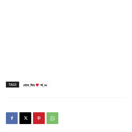
TAGS
তোকে_ঘিরে
পর্ব_৪৫