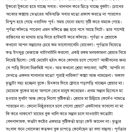
টুকরো টুকরো হয়ে যাচ্ছে সবার। খানখান করে ছিড়ে যাচ্ছে বুকটা। চোখের
অঝোর কান্নায় ভেতরের অভিব্যক্তি সবার মতো প্রকাশ করতে না পারলেও
নিশ্চুপ হয়ে গেছে ওয়াসিফ পূর্ব। সময় যেনো রহস্য সৃষ্টি করে থমকে গেছে।
পূর্ণতা কাঁদতে পারেনা এমন ভঙ্গিতে স্তব্ধ হয়ে বসে আছে সিটে। তার পাশেই
রাজিবের মা মাথায় হাত দিয়ে হাউমাউ করে কাঁদছে। পূর্ণতা ও শ্রেয়াকে
কখনো আপন সন্তানের চেয়ে কম ভালোবাসেনি রোবেদা। পূর্ণতার বিয়েতে
কত উৎফুল্ল মেজাজে খাটাখাটনি করলো, একই রকম মনয়কামনা শ্রেয়ার বিয়ে
নিয়েই ছিলো। সেই মেয়েটা হঠাৎ করে কোথায় চলে গেলো? আজীবনের জন্য
সে পাড়ি দিলো নিরুদ্দিষ্ট পথে। আর কখনো শ্রেয়া বলবেনা, আন্টি, আপনি না
দেখতে একদম শাবানার মতো! পুরাই নায়িকা!’ কান্না আজ থামছেনা। অকাল
মৃত্যুটা সহ্য হচ্ছেনা বুকে। চিৎকার দিয়ে ফ্লোরে গড়াগড়ি খাচ্ছেন শ্রেয়ার মা।
মেয়েকে বুকের মধ্যে আগলে রেখে মানুষ করেছেন। প্রথম সন্তান হিসেবে মা
হওয়ার সুখটা আজ কেড়ে নিলো সৃষ্টিকর্তা। শ্রেয়ার মা চিল্লিয়ে কেদেঁও থামতে
পারছেন না। কেনো নিষ্ঠুরভাবে চলে গেলো শ্রেয়া? একটাবার ভাবলো না মা
কি করে থাকবে? মায়ের বুক খালি করে সন্তান চলে যাওয়াটা কতোটা
বেদনাদায়ক, কতটা কষ্টের একমাত্র সৃষ্টিকর্তা ছাড়া কেউ জানেন না। মৃত্যুর
সংবাদ শুনে খোদেজা কতক্ষণ বুক চাপড়ে কেদেঁছেন তা বলা বাহুল্য। পূর্ণতার