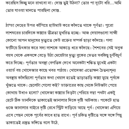
করেছিস কিচ্ছু মনে রাখবো না। দোস্ত তুই উঠনা? তোর পা দুটো ধরি…আমি
তোর যাওয়া মানতে পারছিনা দোস্ত..
ঠান্ডা দেহের উপর ঝাঁপিয়ে হাউমাউ করে কাঁদতে থাকে পূর্ণতা। পুরো
লাশঘরের চারদিকে কান্নার তীব্রতা মুখরিত হচ্ছে। আজ দেয়ালগুলো সাক্ষী
কোনো আপন মানুষের মৃত্যুতে কেউ রক্তের সম্পর্ক ছাড়া কাঁদছে। গলা
ফাটিয়ে চিৎকার করে সদ্য লাশকে আকড়ে ধরে কাঁদছে। শৈশবের সেই অবুঝ
বয়স থেকে একসঙ্গে বেড়ে উঠা মেয়েটার মৃত্যু বুকের ভেতর সবকিছু চূর্ণবিচূর্ণ
করে দিচ্ছে। পূর্ণতার অবস্থা বেগতিক দেখে অনেকটা শঙ্কিত মুখেই একটা
ওয়ার্ড বয় খোদেজার কাছে খবর পাঠায়। খোদেজা এতোক্ষন চৈতন্যশূন্য
অবস্থায় কাঁদছিলো পূর্ণতার কথা খেয়াল হতেই তাড়াতাড়ি কান্না মুছে পূর্বকে
খুঁজতে থাকে। ছেলেটা গেলো কই? ডাক্তারের কাছ থেকে নিউজটা পেয়ে
কোথায় উধাও হলো? খোদেজা কান্নার ভিড়টা পেরিয়ে লম্বা পথটা একটু
হেটে ঠিক ডানদিকে তাকাতেই জানালার দিকে দৃষ্টি আটকায়। পকেটে হাত
গুজে জানালার বাইরে দৃষ্টি রেখে স্ট্রিট দাড়িয়ে আছে পূর্ব। খোদেজা এগিয়ে
এসে পেছন থেকে পূর্বের কাধে হাত রাখে। পূর্ব চকিত দৃষ্টিতে সঙ্গে সঙ্গে পিছু
তাকাতেই প্রস্তুত ভঙ্গিতে বলে উঠে,