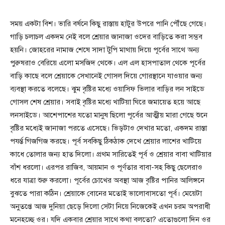
সময় একটা বিশ। ভারি বর্ষনে কিছু রাস্তায় হাটুর উপরে পানি পৌঁছে গেছে।
গাড়ি চলাচল একদম নেই বলে শ্রেয়ার জানাজা ওদের বাড়িতে করা সম্ভব
হয়নি। জোহরের নামাজ শেষে সাদা টুপি মাথায় দিয়ে পূর্বের সাথে অন্য
পুরুষরাও বেরিয়ে এলো মসজিদ থেকে। এল এল হাসপাতাল থেকে পূর্বের
বাড়ি কাছে বলে শ্রেয়াকে সেখানেই গোসল দিয়ে গোরস্থানে যাওয়ার জন্য
ব্যবস্থা করতে বলেছে। ঝুম বৃষ্টির মধ্যে ওয়াসিফ ভিলার বাড়ির লন সাইডে
গোসল শেষ শ্রেয়ার। সবাই বৃষ্টির মধ্যে খাটিয়া ঘিরে জমায়েত হয়ে আছে
লনসাইডে। আশেপাশের যতো মানুষ ছিলো পূর্বের আত্মীয় মারা গেছে শুনে
বৃষ্টির মধ্যেই জানাজা পরতে এসেছে। ভিড়টাও দেখার মতো, একদম রাস্তা
পযর্ন্ত গিজগিজ করছে। পূর্ব সবকিছু ঠিকঠাক দেখে শ্রেয়ার লাশের খাটিয়ে
কাধে তোলার জন্য হাত দিলো। প্রথম সারিতেই পূর্ব ও শ্রেয়ার বাবা খাটিয়ার
বাঁশ ধরলো। এরপর রাজিব, আয়মান ও পূর্ণতার বাবা-সহ কিছু ছেলেরাও
ধরে যাত্রা শুরু করলো। পূর্বের চোখের অবস্থা আজ বৃষ্টির পানির আলিঙ্গনে
বুঝতে পারা কঠিন। শ্রেয়াকে বোনের মতোই ভালোবাসতো পূর্ব। মেয়েটা
অনুতপ্তে আজ দুনিয়া ছেড়ে দিলো সেটা নিয়ে নিজেকেই এখন চরম অপরাধী
মনেহচ্ছে ওর। যদি একবার শ্রেয়ার সাথে কথা বলতো? এতোগুলো দিন ওর