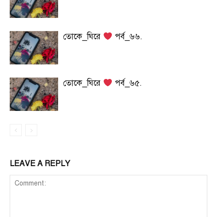
তোকে_ঘিরে
পর্ব_৬৬.
তোকে_ঘিরে
পর্ব_৬৫.
LEAVE A REPLY