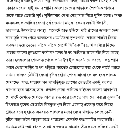
ভিটেবাড়ির অস্তিত্ব নিয়ে। নিম্নান্ঞ্চলগুলোর অবস্থা আরো করুন। সেই সাথে
ঢাকার মধ্যেও হাটু সমান পানি। কালো মেঘের আড়ালে পৈশাচিক গর্জনে
ঢেকে আছে তেজস্বী সূর্য। সূর্য্যিমামার দেখা নেই আজ নিয়ে দুদিন হলো। অথচ
মনেহচ্ছে কতোদিন যেনো সূর্য দেখেনা মানুষ। কেমন একটা উদাসী,
হাহাকার, উৎকন্ঠার অবস্থা। পকেটে হাত গুজিয়ে থাই গ্লাসের জানালা ভেদ
করে দৃষ্টি চলে গেছে আকাশের গুমোটভরা দৃশ্যপটে। কালো শার্টটা ভিজে
জবজবা হয়ে দেহের ভাঁজে ভাঁজে লেপ্টে ফিটনেসটা চোখ ধাধিয়ে দিচ্ছে।
বেহায়া কালো চুলগুলো ফর্সা কপালের উপর সারিবদ্ধ ভাবে ঠাঁই নিয়ে আছে
তার। চুলগুলোর শেষপ্রান্ত থেকে পানি টুপ টুপ করে নিচে পরছে। কিছু পানি
খোচা খোচা দাড়ির উপর গড়িয়ে পরতেই চোয়ালের কাছ থেকে শার্টে পরছে
এখন। লালচে ঠোঁটটা যেনো বৃষ্টির ছোঁয়া পেয়ে আরো কোমল হয়ে লালচে
দেখাচ্ছে। শান্ত, মায়াময় ঘন পাপড়িযুক্ত চোখের ভেতরটা একটু পরপর
ঝাপসা হয়ে আসছে তার। টলটল নোনা পানিতে বাইরের কালো আকাশটা
ঘোলাটে দেখতে দেখতে আবার স্বচ্ছ করে দেখতে পায় সে। কারো বুকফাটা
চিৎকারে বুকের ভেতরটা বিষযুক্ত শূল দিয়ে এফোড়ওফোড় করে দিচ্ছে।
ফ্লোরে বসে দুহাতে অনবরত পাগলের মতো মেঝে থাপ্পড়ে চলছে কেউ।
বৃষ্টির বজ্রগর্জনে আড়াল হতে পারছেনা একঝাঁক কান্নাকাটির আহাজারি।
থমথমে প্রাইভেট হাসপাতালটায় স্বজন হারানোর তীব্র দুঃখে কলিজা ফেটে