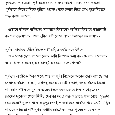
বুজতেও পারছেনা। পূর্ব ওকে বেডে বসিয়ে পাশে নিজেও বসে পরলো।
পূর্ণতাকে নিজের দিকে ঘুরিয়ে পকেট থেকে রুমাল নিয়ে চোখ মুছে দিতেই
শান্ত গলায় বললো,
– এভাবে কাঁদলে বাকিদের সামলাবে কিভাবে? আন্টিরা কিভাবে কান্নাকাটি
করছেন দেখেছো? এখন তুমিও যদি ভেঙ্গে পরো উনাদের কে দেখবে?
পূর্ণতা আবারও ঠোঁটে উল্টে কান্নাজড়িত কন্ঠে বলে উঠলো,
– ও আমাকে ছেড়ে গেলো কেন? আমি কি ওকে ক্ষমা করতাম না? বলো না?
আমি কি দোষ করেছি ওর কাছে? ও কেনো চলে গেলো?
পূর্ণতার প্রশ্নচিহ্নে উত্তর খুজে পায় না পূর্ব। নিজেকে অনেক ছোট লাগছে ওর।
শ্রেয়াকে বাঁচানোর জন্য সবকিছু করেও মেয়েটার ভাগ্য ওকে বাঁচতে দিলো
না। চোখ বন্ধ করে মুখ সিলিংয়ের দিকে করে জোরে নিশ্বাস ছাড়ছে সে।
চোখের দুকোনা থেকে শিশির ফোটার মতো অশ্রু গড়াচ্ছে গাল বেয়ে। মৃত্যুটা
কেন হলো? ভুলের শাস্তি কি মৃত্যু হলেই পাওয়া হয়ে যায়?ভাগ্য এতোটা নিষ্ঠুর
না হলে পারতো না? পূর্ণতা কান্নার চোটে ধপ করে পূর্বের কাধে কপাল