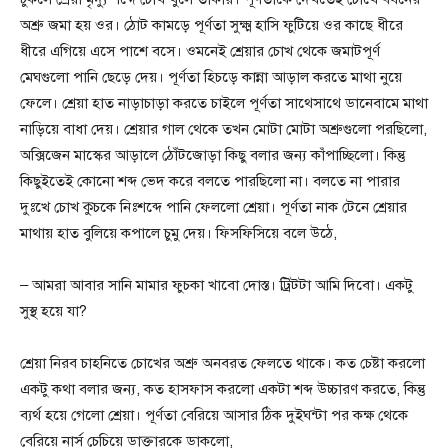
অশ্রু জমা হয় ওর। ঠোট কামড়ে পূর্ণতা সুক্ষ্ম হাসি ফুটিয়ে ওর কাছে ধীরে
ধীরে এগিয়ে এসে পাশে বসে। ওমনেই শ্রেয়ার চোখ থেকে জমাটপূর্ণ
মেঘগুলো পানি ছেড়ে দেয়। পূর্ণতা হিচড়ে কান্না আড়াল করতে মাথা নুয়ে
ফেলে। শ্রেয়া হাত নাড়াচাড়া করতে চাইলে পূর্ণতা সাথেসাথে ডানেবামে মাথা
নাড়িয়ে বাধা দেয়। শ্রেয়ার গাল থেকে তখন মোটা মোটা অশ্রুগুলো পরছিলো,
অক্সিজেন মাস্কের আড়ালে ঠোঁটজোড়া কিছু বলার জন্য কাঁপাচ্ছিলো। কিন্তু
কিছুইতেই কোনো শব্দ ভেদ করে বলতে পারছিলো না। বলতে না পারার
দুঃখে চোখ কুচকে নিঃশব্দে পানি ফেললো শ্রেয়া। পূর্ণতা নাক টেনে শ্রেয়ার
মাথায় হাত বুলিয়ে কপালে চুমু দেয়। ফিসফিসিয়ে বলে উঠে,
– আমরা আবার সানি মামার ফুচকা খাবো দোস্ত। ট্রিটটা আমি দিবো। একটু
সুস্থ হয়ে যা?
শ্রেয়া নিরব চাহনিতে চোখের অশ্রু অনবরত ফেলতে থাকে। কত চেষ্টা করলো
একটু কথা বলার জন্য, কত হাসফাস করলো একটা শব্দ উচ্চারণ করতে, কিন্তু
ব্যর্থ হয়ে গেলো শ্রেয়া। পূর্ণতা বেরিয়ে আসার ঠিক দুইঘন্টা পর কক্ষ থেকে
বেরিয়ে নার্স চেচিয়ে ডাক্তারকে ডাকলো,