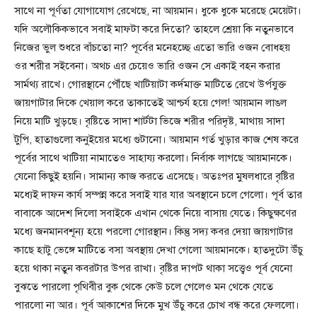
সাথে না পূর্ণতা যোগাযোগ রেখেছে, না আয়মান। ধুকে ধুকে মরেছে মেয়েটা।
যদি অলৌকিকভাবে সবাই মাফটা করে দিতো? তাহলে শ্রেয়া কি নতুনভাবে
নিজের ভুল শুধরে বাঁচতো না? পূর্বের মনেহচ্ছে এতো ভারি ওজন বোধহয়
ওর শরীর সইবেনা। অথচ এর চেয়েও ভারি ওজন সে একাই বহন করার
সার্মথ্য রাখে। গোরস্থানে পৌঁছে খাটিয়াটা কর্দমাক্ত মাটিতে রেখে উর্পযুক্ত
জায়গাটার দিকে খেয়াল করে তাকাতেই আশ্চর্য হয়ে গেল! আয়মান লাঙল
নিয়ে মাটি খুড়ছে। বৃষ্টিতে সাদা শার্টটা ভিজে শরীর পরিদৃষ্ট, মাথায় সাদা
টুপি, হাতাগুলো কনুইয়ের মধ্যে গুটানো। আয়মান গর্ত খুড়ার কাজ শেষ করে
পূর্বের সাথে খাটিয়া নামাতেও সাহায্য করলো। নির্বাক লাগছে আয়মানকে।
যেনো কিছুই হয়নি। সামান্য কাজ করতে এসেছে। অতঃপর মুষলধারে বৃষ্টির
মধ্যেই দাফন কার্য সম্পন্ন করে সবাই যার যার অবস্থানে চলে গেলো। পূর্ব তার
বাবাকে আদেশ দিলো সবাইকে এখান থেকে নিয়ে বাসায় যেতে। কিছুক্ষণের
মধ্যে জনমানবশূন্য হয়ে পরলো গোরস্থান। কিন্তু সদ্য কবর দেয়া জায়গাটার
কাছে হাটু ভেঙ্গে মাটিতে বসা অবস্থায় দেখা গেলো আয়মানকে। হাতদুটো উঁচু
হয়ে থাকা নতুন কবরটার উপর রাখা। বৃষ্টির দাপট থাকা সত্ত্বেও পূর্ব যেনো
বুঝতে পারলো পৃথিবীর বুক থেকে কেউ চলে গেলেও মন থেকে যেতে
পারলো না আর। পূর্ব আকাশের দিকে মুখ উঁচু করে চোখ বন্ধ করে ফেললো।