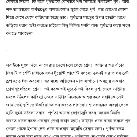
ঠেকিয়ে দিলো। কি বলে পূর্ণতাকে বোঝাবে শব্দ মিলাতে পারছেনা পূর্ব। আজ
শব্দ ভান্ডারের অর্থতত্বের অক্ষরগুলোও ভুলে গেছে পূর্ব। বদ্ধ চোখের কোনা
দিয়ে থেমে থেমে বারিধারা হচ্ছে তার। পূর্ণতার ঘাড়ের উপর হাতটা রেখে
জড়িয়ে ধরার চেষ্টা করতে চাইলো কিন্তু বিক্ষিপ্ত মনটা আজ পূর্ণতার কান্না সহন
করতে পারছেনা।
.
সবাইকে দুঃখ দিয়ে না ফেরার দেশে চলে গেছে শ্রেয়া। ডাক্তার ওর বাঁচার
ফিফটি পার্শেন্ট চান্সকে যখন টুয়েন্টি পাশেন্ট বললো তখনই ওর পালস রেট
ড্রপ হতে শুরু করলো। এর মধ্যে অক্সিজেন মাস্ক লাগানো অবস্থায় একবার
চোখ খুলেছিলো শ্রেয়া। ওই কক্ষে ওই মূহুর্তে ওই বিরল দৃশ্য দেখে ডাক্তার
চমকে উঠলেও কারিস্মা ভেবে ডাক্তার নিজেকে আশ্বস্ত করে সবাইকে সেটা
জানাতেই খুশিতে শুকরিয়া জ্ঞাপন করতে লাগলো। শ্বাসরুদ্ধকর অবস্থা থেকে
হাসি ফুটে উঠলো সবার। পূর্ণতা অনেক জোরাজুরি করে, অনেক মিনতি
করতে থাকে কক্ষে একবার দেখা করার জন্য। ডাক্তার ওকে বারন করলে পূর্ব
পেছন থেকে ইশারা দেয় ওকে যাওয়ার অনুমতি দেয়ার জন্য। পূর্ণতা রুমে
ঢুকলে শ্রেয়া মৃদ্যু শব্দে চোখ খুলে তাকায়। পূর্ণতাকে দেখতেই চোখে বর্ষনের