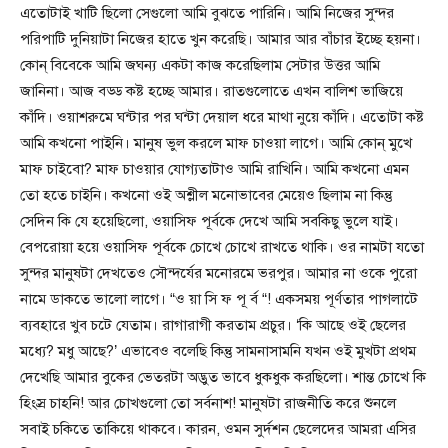
এতোটাই খাটি ছিলো সেগুলো আমি বুঝতে পারিনি। আমি নিজের সুন্দর
পরিপাটি দুনিয়াটা নিজের হাতে খুন করেছি। আমার আর বাঁচার ইচ্ছে হয়না।
কোন্ বিবেকে আমি জঘন্য একটা কাজ করেছিলাম সেটার উত্তর আমি
জানিনা। আজ বড্ড কষ্ট হচ্ছে আমার। রাতগুলোতে এখন বালিশ ভাজিয়ে
কাঁদি। ওয়াশরুমে ঘন্টার পর ঘন্টা দেয়াল ধরে মাথা নুয়ে কাঁদি। এতোটা কষ্ট
আমি কখনো পাইনি। মানুষ ভুল করলে মাফ চাওয়া লাগে। আমি কোন্ মুখে
মাফ চাইবো? মাফ চাওয়ার যোগ্যতাটাও আমি রাখিনি। আমি কখনো এমন
তো হতে চাইনি। কখনো ওই অশ্লীল মনোভাবের মেয়েও ছিলাম না কিন্তু
সেদিন কি যে হয়েছিলো, ওয়াসিফ পূর্বকে দেখে আমি সবকিছু ভুলে যাই।
বেপরোয়া হয়ে ওয়াসিফ পূর্বকে চোখে চোখে রাখতে থাকি। ওর নামটা যতো
সুন্দর মানুষটা দেখতেও সৌন্দর্যের মনোরমে ভরপুর। আমার না ওকে পুরো
নামে ডাকতে ভালো লাগে। “ও য়া সি ফ পূ র্ব “! একসময় পূর্ণতার পাগলাটে
ব্যবহারে খুব চটে যেতাম। রাগারাগী করতাম প্রচুর। ‘কি আছে ওই ছেলের
মধ্যে? মধু আছে?’ এভাবেও বলেছি কিন্তু সামনাসামনি যখন ওই মুখটা প্রথম
দেখেছি আমার বুকের ভেতরটা অদ্ভুত ভাবে ধুকধুক করছিলো। শান্ত চোখে কি
হিংস্র চাহনি! আর চোখগুলো তো সর্বনাশ! মানুষটা রাজনীতি করে শুনলে
সবাই চকিতে তাকিয়ে থাকবে। কারন, ওমন সুর্দশন ছেলেদের আমরা এসির