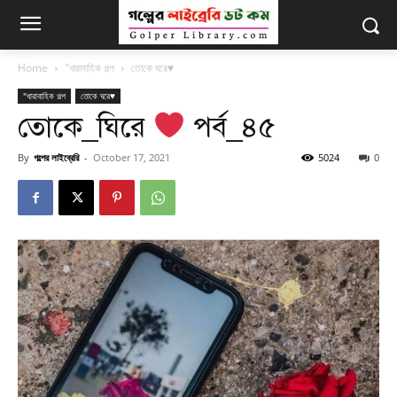
Home
"ধারাবাহিক গল্প
তোকে ঘরে♥
"ধারাবাহিক গল্প
তোকে ঘরে♥
তোকে_ঘিরে
পর্ব_৪৫
By
গল্পের লাইব্রেরি
-
October 17, 2021
5024
0