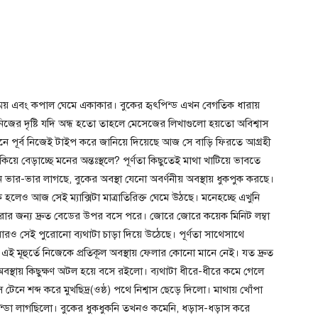
ষ্ময় এবং কপাল ঘেমে একাকার। বুকের হৃৎপিন্ড এখন বেগতিক ধারায়
িজের দৃষ্টি যদি অন্ধ হতো তাহলে মেসেজের লিখাগুলো হয়তো অবিশ্বাস
খানে পূর্ব নিজেই টাইপ করে জানিয়ে দিয়েছে আজ সে বাড়ি ফিরতে আগ্রহী
ে বেড়াচ্ছে মনের অন্তঃস্থলে? পূর্ণতা কিছুতেই মাথা খাটিয়ে ভাবতে
মন ভার-ভার লাগছে, বুকের অবস্থা যেনো অবর্ণনীয় অবস্থায় ধুকপুক করছে।
হলেও আজ সেই ম্যাক্সিটা মাত্রাতিরিক্ত ঘেমে উঠছে। মনেহচ্ছে এখুনি
ির করার জন্য দ্রুত বেডের উপর বসে পরে। জোরে জোরে কয়েক মিনিট লম্বা
ারও সেই পুরোনো ব্যথাটা চাড়া দিয়ে উঠেছে। পূর্ণতা সাথেসাথে
 এই মূহুর্তে নিজেকে প্রতিকূল অবস্থায় ফেলার কোনো মানে নেই। যত দ্রুত
 অবস্থায় কিছুক্ষণ অটল হয়ে বসে রইলো। ব্যথাটা ধীরে-ধীরে কমে গেলে
স টেনে শব্দ করে মুখছিদ্র(ওষ্ঠ) পথে নিশ্বাস ছেড়ে দিলো। মাথায় খোঁপা
ন্ডা লাগছিলো। বুকের ধুকধুকনি তখনও কমেনি, ধড়াস-ধড়াস করে