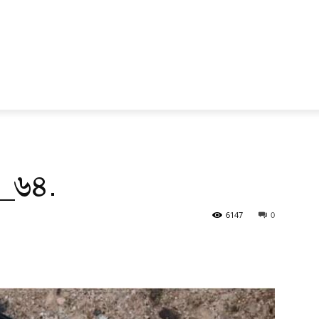
ব_৬৪.
6147
0