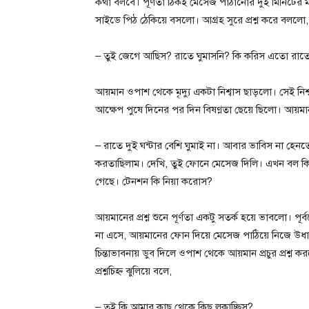
কথা বলবে। পূর্ণতা ঠিকই মেসেজ পাঠানোর দুই মিনিটের 
সাইডে পিঠ ঠেকিয়ে বসলো। আগ্রহ সুরে প্রশ্ন করে বললো,
– তুই জেগে আছিস? রাতে ঘুমাসনি? কি করিস এতো রাত
আয়মান ওপাশ থেকে মৃদ্যু একটা নিশ্বাস ছাড়লো। সেই নি
আক্ষেপ পুষে দিনের পর দিন বিষণ্ণতা ছেয়ে ছিলো। আয়ম
– রাতে দুই ঘন্টার বেশি ঘুমাই না। আবার ভাবিস না হেন
করতাছিলাম। দেখি, তুই ফোনে মেসেজ দিলি। এখন বল
গেছে। টেনশন কি নিয়া করোস?
আয়মানের প্রশ্ন শুনে পূর্ণতা একটু সতর্ক হয়ে ভাবলো। প
না এসে, আয়মানের ফোন দিয়ে মেসেজ পাঠিয়ে নিজে উধাও 
চিন্তাভাবনায় ডুব দিলে ওপাশ থেকে আয়মান প্রচুর প্রশ্ন
প্রশ্নচিহ্ন ঝুলিয়ে বলে,
– তুই কি আমার কাছ থেকে কিছু লুকাচ্ছিস?