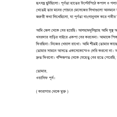
হৃৎযন্ত্র ছুটছিলো। পূর্ণতা হাতের উল্টোপিঠে কপাল ও গ
খেতেই তার মনের গোচরে মেসেজের লিখাগুলো আনমনে ভা
জরুরী কথা লিখেছিলো, যা পূর্ণতা বাংলানুবাদ করে গভীর 
আমি জেল থেকে বের হয়েছি। আলহামদুলিল্লাহ আমি সুস্থ 
খবরদার বাড়ির বাইরে একপা বের করবেনা। আমাকে পিক
ফিরছিনা। নিজের খেয়াল রাখো। আমি শীঘ্রই তোমার কাছ
তোমার সামনে আসতে একসেকেন্ডেও দেরি করবো না। আ
দ্রুত ফিরবো। বন্দিজগত থেকে যেহেতু বের হতে পেরেছি
তোমার,
ওয়াসিফ পূর্ব।
( কারাগার থেকে মুক্ত )