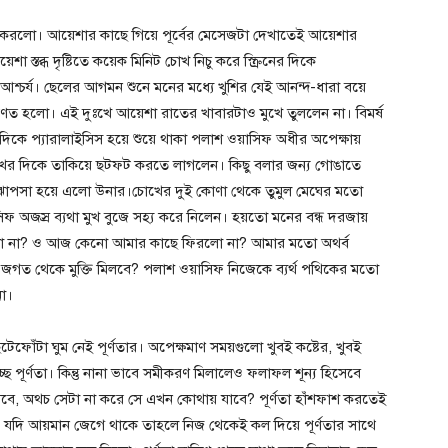
াক করলো। আয়েশার কাছে গিয়ে পূর্বের মেসেজটা দেখাতেই আয়েশার
 স্তব্ধ দৃষ্টিতে কয়েক মিনিট চোখ নিচু করে স্ক্রিনের দিকে
ায় আশ্চর্য। ছেলের আগমন শুনে মনের মধ্যে খুশির যেই আনন্দ-ধারা বয়ে
ণত হলো। এই দুঃখে আয়েশা রাতের খাবারটাও মুখে তুললেন না। বিমর্ষ
দিকে প্যারালাইসিস হয়ে শুয়ে থাকা পলাশ ওয়াসিফ অধীর অপেক্ষায়
খের দিকে তাকিয়ে ছটফট করতে লাগলেন। কিছু বলার জন্য গোঙাতে
টো ঝাপসা হয়ে এলো উনার।চোখের দুই কোণা থেকে তুমুল মেঘের মতো
িফ অজস্র ব্যথা মুখ বুজে সহ্য করে নিলেন। হয়তো মনের বন্ধ দরজায়
ো না? ও আজ কেনো আমার কাছে ফিরলো না? আমার মতো অথর্ব
 জগত থেকে মুক্তি মিলবে? পলাশ ওয়াসিফ নিজেকে ব্যর্থ পথিকের মতো
না।
েফোঁটা ঘুম নেই পূর্ণতার। অপেক্ষমাণ সময়গুলো খুবই কষ্টের, খুবই
্ছে পূর্ণতা। কিন্তু নানা ভাবে সমীকরণ মিলালেও ফলাফল শূন্য হিসেবে
আসবে, অথচ সেটা না করে সে এখন কোথায় যাবে? পূর্ণতা হাঁশফাশ করতেই
 যদি আয়মান জেগে থাকে তাহলে নিজ থেকেই কল দিয়ে পূর্ণতার সাথে