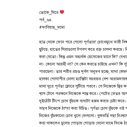
তোকে_ঘিরে
পর্ব_৬৪.
#ফাবিয়াহ্_মমো
হাত থেকে ফোন পরে গেলো পূর্ণতার! চোখেমুখে ভারী বি
ছুটছে, হাতের শিরাগুলো টগবগ করে রক্ত চালনা করছে। ন
করা যেতো। কিন্তু এমন অদ্ব্যর্থক মেসেজের মানে কি? যে
না। কেনো আগ্রহী না? সে কেন করতে চাইছে এখন? কি লুকিয়
পারছেনা। তার শরীর প্রচণ্ড দূর্বল অনুভব হচ্ছে, মাথা কে
হালকা গোলাপীর ঢোলা ম্যাক্সিটা সচরাচর বেশ আরামদায়ক 
মাথা ঘুরে পূর্ণতা ফ্লোরে লুটিয়ে পরবে। সে নিজেকে স্থ
শ্বাস টেনে পরক্ষনে নিজেকে শান্ত করে। পেটের ভেতর আব
দুইঠোঁট টিপে চোখ কুঁচকে ব্যথাটা হজম করার চেষ্টা করে।
সম্ভব নিজেকে ঠান্ডা করা উচিত। পূর্ণতা চোখ কুঁচকে ওই
নিজের কুঁচকানো চোখ খুলে ফেললো। বুকভর্তি লম্বা নিঃশ্বা
করা থাকলেও চুলের গোড়ায় গোড়ায় যেনো ঘামে ভিজে ঠা