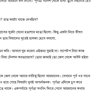
মাথায় আয়মান কল দিলো। পূর্ণতা বালিশ থেকে মাথা তুলে বিছানার হেড
ে? রাত কয়টা বাজে দেখছিস?
শ্বাসের সুরটা যেনো হতাশার মতো ছিলো। কিছু একটা নিয়ে ভীষণ
ান তার বিষাদের সুরেই হালকা হেসে বললো,
তেন করি। আসলে ঘুম ধরেনা এইজন্য ঘুমাই না। ল্যাপটপ নিয়া কাজ
 কি নিয়া টেনশন করতাছোস? তোর জামাই তো জেল থেকে আউট হইয়া
ূর্বকে জেল থেকে আনার দায়িত্ব ছিলো আয়মানের। সেখানে পূর্ব ওর সাথে
হয়ে গেছে বিষয়টা খুবই আশ্চর্যজনক। পূর্ণতা এদিকে চুপ করে
 করতে থাকে। একপর্যায়ে পূর্ণতা সৎবিৎ ফিরে পেলে আয়মানের কথায়