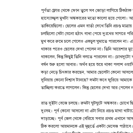
পূর্ণতা ফ্লোর থেকে ফোন তুলে সব জোড়া লাগিয়ে ঠিকঠ
হাস্যোজ্জ্বল মুখটা অন্ধকারের মতো কালো হয়ে গেলো। আয়েশা
তাকিয়েছিলো। ছেলের এমন বার্তা দেখে তিনি প্রচণ্ড মাত্র
চলছিলো সেটা যেনো হঠাৎ বাধা পেয়ে দুঃখের সাগরে পরি
মুখ করে রুমে চলে গেলেও একচুল ঘুমাতে পারলেন না। এ
থাকার পরেও ছেলের দেখা পেলেন না। তিনি আয়েশার মু
থাকলেন, কিন্তু কিছুই তিনি বলতে পারলেন না। চোখদু
বর্ষন শুরু হলো আবার। অর্থব হয়ে শুয়ে থাকা পলাশ ওয়াস
কড়া নেড়ে চিৎকার করছেন, আমার ছেলেটা কেনো আসল
দুনিয়ায় কেনো নিশ্বাস টানছে? দমটা কবে ফুরিয়ে আমাকে
তাচ্ছিল্য করতে লাগলেন। কিন্তু ছেলের দেখা আর পেলেন 
রাত দুইটা বেজে চলছে। রুমটা ঘুটঘুটে অন্ধকার। চোখে ছিট
দুঃসহ। পূর্ব কেনো আসলো না এটা নিয়ে প্রচণ্ড মাথা খাটাচ
দাড়াচ্ছে। পূর্ব জেল থেকে বেরিয়ে সবার প্রথম এখানে 
ঠিক করলো আয়মানকে এই মূহুর্তে একটা মেসেজ পাঠাবে।