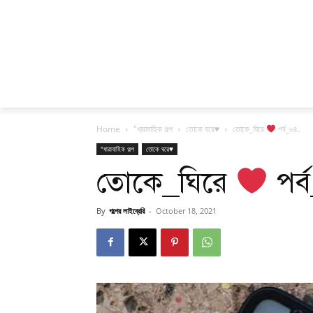
Home
"ধারাবাহিক গল্প
তোকে ঘরে♥
তোকে_ঘিরে
পর্ব_৬৪.
"ধারাবাহিক গল্প
তোকে ঘরে♥
তোকে_ঘিরে
পর্
By
গল্পের লাইব্রেরি
-
October 18, 2021