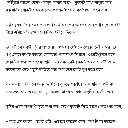
-দাঁড়িয়ে আছেন কেন??আসুন আমার সাথে। যুবকটি মাথা নাড়ায় আর
ফার্মেসির লোকটার হাতে প্রেসকিপশন দিয়ে ভূমির পিছন পিছন যায়।
ডক্টর যুবকটির ব্লাডের কয়েকটা টেষ্ট করালেন তারপর তার শরীর থেকে রক্ত
নিয়ে এক্সিডেন্ট হওয়া লোকটার শরীরে দিলেন।
হসপিটালে সবাই ভূনির প্রশংসায় পঞ্চমুখ। সেদিকে খেয়াল নেই ভূমির। সে
শুধু একটা কথাই ভাবছে লোকটার ঞ্জান কখন ফিরবে। ওয়েটিংরুমে বসে
লোকটার কথা ভাবছিলো ভূমি এমন সময় যেই যুবকটি আসে ওয়েটিংরুমে।
যুবকটাকে দেখে ভূমি দাঁড়িয়ে যায় আর ইনোসেন্ট মুখ করে বলে,
-আপানাকে কি বলে ধন্যবাদ দিবো বুঝতে পারছি। আজ যদি আপনি না
থাকতেন তাহলে হয়তো,,,, । আচ্ছা আপনার কোন অসুবিধা হয়নি তো।
ভূমির এমন অপরাধী সুরে কথা বলা দেখে যুবকটি স্মিত হাসে। অতঃপর বলে,
– আই এম ফাইন। ডোন্ট ওরি। এভাবে বলছেন কেন? আপনি যা করছেন