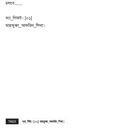
চলবে,,,,,,,
দ্যা_গিফ্ট। [০১]
মাহফুজা_আফরিন_শিখা।
TAGS
দ্যা_গিফ্ট। [০১] মাহফুজা_আফরিন_শিখা।