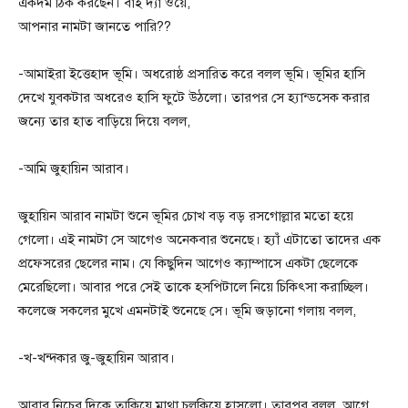
একদম ঠিক করছেন। বাই দ্যা ওয়ে,
আপনার নামটা জানতে পারি??
-আমাইরা ইত্তেহাদ ভূমি। অধরোষ্ঠ প্রসারিত করে বলল ভূমি। ভূমির হাসি
দেখে যুবকটার অধরেও হাসি ফুটে উঠলো। তারপর সে হ্যান্ডসেক করার
জন্যে তার হাত বাড়িয়ে দিয়ে বলল,
-আমি জুহায়িন আরাব।
জুহায়িন আরাব নামটা শুনে ভূমির চোখ বড় বড় রসগোল্লার মতো হয়ে
গেলো। এই নামটা সে আগেও অনেকবার শুনেছে। হ্যাঁ এটাতো তাদের এক
প্রফেসরের ছেলের নাম। যে কিছুদিন আগেও ক্যাম্পাসে একটা ছেলেকে
মেরেছিলো। আবার পরে সেই তাকে হসপিটালে নিয়ে চিকিৎসা করাচ্ছিল।
কলেজে সকলের মুখে এমনটাই শুনেছে সে। ভূমি জড়ানো গলায় বলল,
-খ-খন্দকার জু-জুহায়িন আরাব।
আরাব নিচের দিকে তাকিয়ে মাথা চুলকিয়ে হাসলো। তারপর বলল, আগে