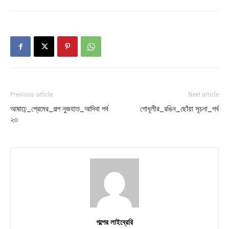
Previous article
Next article
আষাঢ়ে_প্রেমের_গল্প নুজহাত_আদিবা পর্ব
গোধূলীর_রঙিন_ছোঁয়া সূচনা_পর্ব
২৩
গল্পের লাইব্রেরি