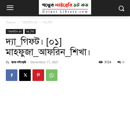
Home
"ধারাবাহিক গল্প
দ্যা_গিফ্ট
"ধারাবাহিক গল্প
দ্যা_গিফ্ট
দ্যা_গিফ্ট। [০১]
মাহফুজা_আফরিন_শিখা।
By
গল্পের লাইব্রেরি
-
December 17, 2021
3724
0