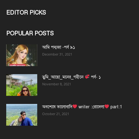
EDITOR PICKS
POPULAR POSTS
আমি পদ্মজা -পর্ব ৯১
December 31, 2021
তুমি_আছো_মনের_গহীনে
পর্ব- ১
November 8, 2021
অবশেষে ভালোবাসি
writer :রোদেলা
part:1
October 21, 2021