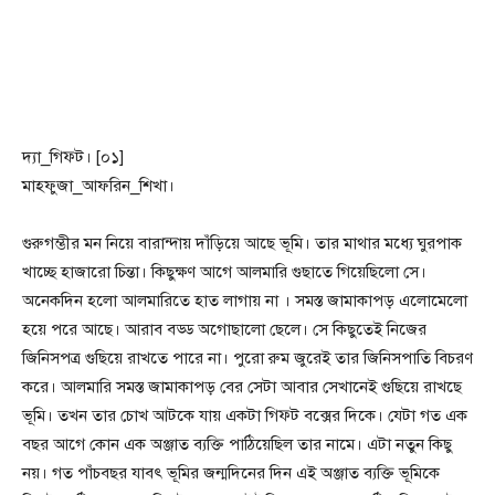
দ্যা_গিফ্ট। [০১]
মাহফুজা_আফরিন_শিখা।
গুরুগম্ভীর মন নিয়ে বারান্দায় দাঁড়িয়ে আছে ভূমি। তার মাথার মধ্যে ঘুরপাক
খাচ্ছে হাজারো চিন্তা। কিছুক্ষণ আগে আলমারি গুছাতে গিয়েছিলো সে।
অনেকদিন হলো আলমারিতে হাত লাগায় না । সমস্ত জামাকাপড় এলোমেলো
হয়ে পরে আছে। আরাব বড্ড অগোছালো ছেলে। সে কিছুতেই নিজের
জিনিসপত্র গুছিয়ে রাখতে পারে না। পুরো রুম জুরেই তার জিনিসপাতি বিচরণ
করে। আলমারি সমস্ত জামাকাপড় বের সেটা আবার সেখানেই গুছিয়ে রাখছে
ভূমি। তখন তার চোখ আটকে যায় একটা গিফ্ট বক্সের দিকে। যেটা গত এক
বছর আগে কোন এক অঞ্জাত ব্যক্তি পাঠিয়েছিল তার নামে। এটা নতুন কিছু
নয়। গত পাঁচবছর যাবৎ ভূমির জন্মদিনের দিন এই অঞ্জাত ব্যক্তি ভূমিকে