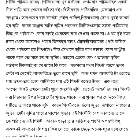
গিফ্ট পাঠিয়ে যাচ্ছে। গিফ্টগুলো খুব ইউনিক। প্রথমবার পাঠিয়েছিল একটা
নীল শাড়ি আর শেষের কবিতা বই। দ্বিতীয়বার পাঠিয়েছিল, মেকআপ এর
সরঞ্জাম। তারপরের বার কয়েটা নেইল পালিশ,গিফ্টগুলো দেখে খুবই আশ্চর্য
হয় ভূমি। কারন অঞ্জাত ব্যক্তি ভূমির পছন্দের জিনিসগুলোই তাকে পাঠিয়েছে।
কিন্ত কে পাঠায়?? কোন বারই প্রেরকের নাম দেওয়া থাকে না। প্রথম দুই বছর
ঢাকা থেকে আসলেও পরের তিনবছর যাবৎ মৌলভীবাজারের পোষ্ট অফিস
থেকে পাঠানো হয় গিফ্টটা। কিন্ত সেখানে ভূমির বাপ দাদার কোন আত্নীয়
থাকে বলে তো মনে হয় না ভূমির। তাহলে প্রেরক কে?? তাছাড়া ভূমির
বর্তমান ঠিকানাই বা সে জানে কি করে। পঞ্চমবার যখন গিফ্ট আসে তখন
সেটা না দেখেই আলমারিতে তুলে রাখে ভূমি। আজ যখন আলমারি টা গুছাতে
যায় তখন তার চোখ আটকিয়ে যায় এই গিফ্ট বক্সের উপর। এক বছর
আগের গিফ্ট এখনো সেটা খুলে দেখেনি ভূমি। ভেবেই আশ্চর্য হয় সে। গিফ্ট
বক্স বিছানার উপর নিয়ে সেটা খুলতে থাকে। বক্স খুলার পর সেদিকে বিস্ময়
দৃষ্টিতে তাকিয়ে থাকে ভূমি। কারন গিফ্টবক্সে ছিলো জুতা। এগারো নাম্বারের
জুতা। যেটা ভূমির পায়ের মাপের জুতা। এই গিফ্টটা বেশ ভাবাচ্ছে তাকে।
কে পাঠাচ্ছে এই গিফ্ট। আরাভ ছাড়া তার ব্যক্তিগত পছন্দ অপছন্দ শুধু
একজনই জানতো। দিগন্ত। কিন্তু সে তো তাকে ছেড়ে অনেক দূরে চলে গেছে।