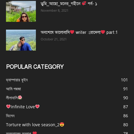
তুমি_আছো_মনের_গহীনে
পর্ব- ১
November 8, 2021
অবশেষে ভালোবাসি
writer :রোদেলা
part:1
October 21, 2021
POPULAR CATEGORY
ভ্যাম্পায়ার কুইন
101
আমি পদ্মজা
91
লীলাবালি
90
Infinite Love
87
ভিলেন
86
Torture with love season_2
80
অন্তরালের অনুরাগ
78