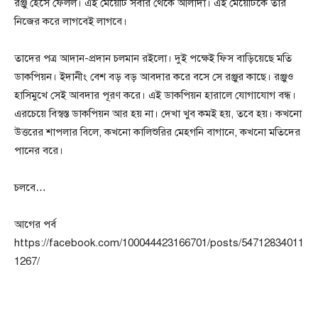
রঞ্জু হেসে ফেলল। এই মেয়েটি সবার থেকে আলাদা। এই মেয়েটিকে তার
নিজের করে লাগবেই লাগবে।
তাদের পত্র আদান-প্রদান চলমান রইলো। দুই পক্ষেই ফিস বাড়িয়েছে মতি
ডাকপিয়ন। ইদানীং বেশ বড় বড় আবদার করে বসে সে রঞ্জুর কাছে। রঞ্জুও
হাসিমুখে সেই আবদার পূরণ করে। এই ডাকপিয়ন হারালে যোগাযোগ বন্ধ।
এরচেয়ে বিস্বস্ত ডাকপিয়ন আর হয় না। দেখা খুব কমই হয়, তবে হয়। কখনো
উত্তরের শাপলার বিলে, কখনো কালিশুরির মেহগনি বাগানে, কখনো মতিদের
পানের বরে।
চলবে…
আগের পর্ব
https://facebook.com/100044423166701/posts/54712834011
1267/