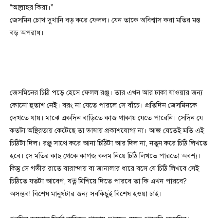
“আল্লাহর কিরা।”
জেসমিন চোখ দুখানি বড় করে ফেলল। যেন তাকে অবিশ্বাস করা মতির মস্ত
বড় অপরাধ।
জেসমিনের চিঠি পড়ে হেসে ফেলল রঞ্জু। তার এখন আর ঢাকা যাওয়ার জন্য
কোনো হুতাশ নেই। বরং না যেতে পারলে সে বাঁচে। প্রতিদিন জেসমিনকে
দেখতে যায়। মাঝে একদিন বাড়িতে কাজ থাকায় যেতে পারেনি। সেদিন যে
কতটা অস্থিরতায় কেটেছে তা ভাষায় প্রকাশযোগ্য না। আজ যেতেই মতি এই
চিঠিটা দিল। রঞ্জু সাথে করে আনা চিঠিটা আর দিল না, নতুন করে চিঠি লিখতে
হবে। সে মতির কাছ থেকে কাগজ কলম নিয়ে চিঠি লিখতে পারতো অবশ্য।
কিন্তু সে গভীর রাতে বারান্দায় বা জানালার ধারে বসে যে চিঠি লিখবে সেই
চিঠিতে যতটা আবেগ, যত্ন মিশিয়ে দিতে পারবে তা কি এখন পারবে?
অসম্ভব! বিশেষ মানুষটার জন্য সবকিছুই বিশেষ হওয়া চাই।