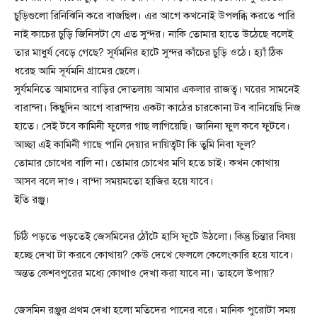
চুড়িগুলো রিনিঝিনি করে বাজছিল। এর আগে কখনোই উপলব্ধি করতে পারি
নাই কাচের চুড়ি জিনিসটা যে এত সুন্দর। নাকি তোমার হাতে উঠেছে বলেই
তার মাধুর্য বেড়ে গেছে? সূর্যমনির হাটে সুন্দর কাঁচের চুড়ি ওঠে। হ্যাঁ ঠিক
ধরেছ আমি সূর্যমনি গ্রামের ছেলে।
সুর্যমনিতে আমাদের বাড়ির দোতলায় আমার একলার রাজত্ব। ঘরের সামনেই
বারান্দা। কিছুদিন আগে বারান্দায় একটা কাঠের চারকোনা টব বানিয়েছি নিজ
হাতে। সেই টবে কামিনী ফুলের গাছ লাগিয়েছি। জানিনা ফুল কবে ফুটবে।
আচ্ছা এই কামিনী গাছে পানি দেয়ার দায়িত্বটা কি তুমি নিবা ফুল?
তোমার চোখের বালি না। তোমার চোখের মণি হতে চাই। কখন কোথায়
আসব বলে দাও। বান্দা সময়মতো হাজির হয়ে যাবে।
ইতি রঞ্জু।
চিঠি পড়তে পড়তেই জেসমিনের ঠোঁটে হাসি ফুটে উঠলো। কিন্তু চিন্তার বিষয়
হচ্ছে দেখা টা করবে কোথায়? কেউ দেখে ফেললে কেলেংকারি হয়ে যাবে।
অন্তত কেশবপুরের মধ্যে কোথাও দেখা করা যাবে না। তাহলে উপায়?
জেসমিন রঞ্জুর প্রথম দেখা হলো মতিদের পানের বরে। মানিক পুরোটা সময়