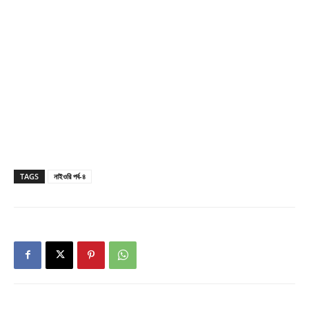
TAGS
নাইওরি পর্ব-৪