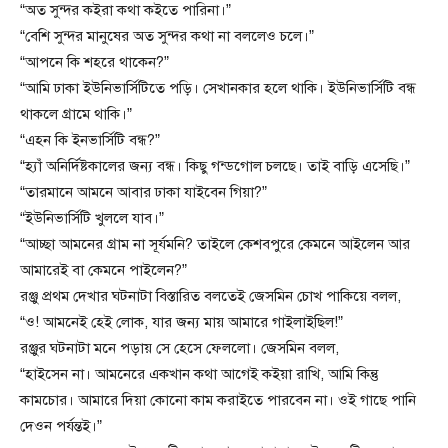
“অত সুন্দর কইরা কথা কইতে পারিনা।”
“বেশি সুন্দর মানুষের অত সুন্দর কথা না বললেও চলে।”
“আপনে কি শহরে থাকেন?”
“আমি ঢাকা ইউনিভার্সিটিতে পড়ি। সেখানকার হলে থাকি। ইউনিভার্সিটি বন্ধ
থাকলে গ্রামে থাকি।”
“এহন কি ইনভার্সিটি বন্ধ?”
“হ্যাঁ অনির্দিষ্টকালের জন্য বন্ধ। কিছু গন্ডগোল চলছে। তাই বাড়ি এসেছি।”
“তারমানে আমনে আবার ঢাকা যাইবেন গিয়া?”
“ইউনিভার্সিটি খুললে যাব।”
“আচ্ছা আমনের গ্রাম না সূর্যমনি? তাইলে কেশবপুরে কেমনে আইলেন আর
আমারেই বা কেমনে পাইলেন?”
রঞ্জু প্রথম দেখার ঘটনাটা বিস্তারিত বলতেই জেসমিন চোখ পাকিয়ে বলল,
“ও! আমনেই হেই লোক, যার জন্য মায় আমারে গাইলাইছিল!”
রঞ্জুর ঘটনাটা মনে পড়ায় সে হেসে ফেললো। জেসমিন বলল,
“হাইসেন না। আমনেরে একখান কথা আগেই কইয়া রাখি, আমি কিন্তু
কামচোর। আমারে দিয়া কোনো কাম করাইতে পারবেন না। ওই গাছে পানি
দেওন পর্যন্তই।”