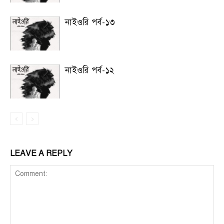
নাইওরি পর্ব-১৩
নাইওরি পর্ব-১২
LEAVE A REPLY