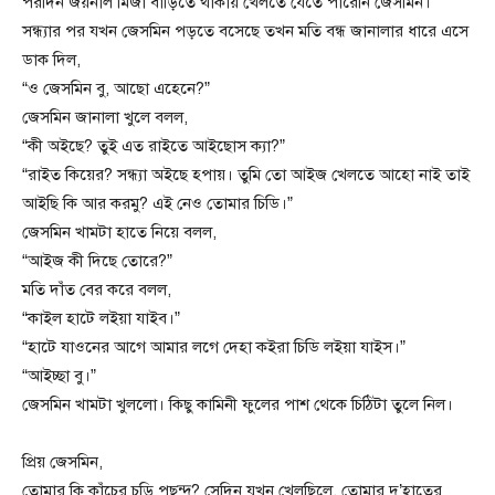
পরদিন জয়নাল মির্জা বাড়িতে থাকায় খেলতে যেতে পারেনি জেসমিন।
সন্ধ্যার পর যখন জেসমিন পড়তে বসেছে তখন মতি বন্ধ জানালার ধারে এসে
ডাক দিল,
“ও জেসমিন বু, আছো এহেনে?”
জেসমিন জানালা খুলে বলল,
“কী অইছে? তুই এত রাইতে আইছোস ক্যা?”
“রাইত কিয়ের? সন্ধ্যা অইছে হপায়। তুমি তো আইজ খেলতে আহো নাই তাই
আইছি কি আর করমু? এই নেও তোমার চিডি।”
জেসমিন খামটা হাতে নিয়ে বলল,
“আইজ কী দিছে তোরে?”
মতি দাঁত বের করে বলল,
“কাইল হাটে লইয়া যাইব।”
“হাটে যাওনের আগে আমার লগে দেহা কইরা চিডি লইয়া যাইস।”
“আইচ্ছা বু।”
জেসমিন খামটা খুললো। কিছু কামিনী ফুলের পাশ থেকে চিঠিটা তুলে নিল।
প্রিয় জেসমিন,
তোমার কি কাঁচের চুড়ি পছন্দ? সেদিন যখন খেলছিলে, তোমার দু’হাতের