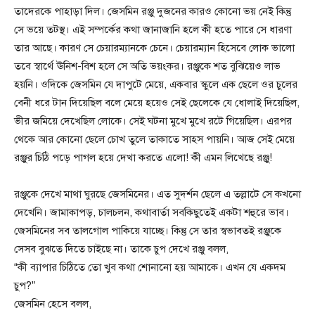
তাদেরকে পাহাড়া দিল। জেসমিন রঞ্জু দুজনের কারও কোনো ভয় নেই কিন্তু
সে ভয়ে তটস্থ। এই সম্পর্কের কথা জানাজানি হলে কী হতে পারে সে ধারণা
তার আছে। কারণ সে চেয়ারম্যানকে চেনে। চেয়ারম্যান হিসেবে লোক ভালো
তবে স্বার্থে ঊনিশ-বিশ হলে সে অতি ভয়ংকর। রঞ্জুকে শত বুঝিয়েও লাভ
হয়নি। ওদিকে জেসমিন যে দাপুটে মেয়ে, একবার স্কুলে এক ছেলে ওর চুলের
বেনী ধরে টান দিয়েছিল বলে মেয়ে হয়েও সেই ছেলেকে যে ধোলাই দিয়েছিল,
ভীর জমিয়ে দেখেছিল লোকে। সেই ঘটনা মুখে মুখে রটে গিয়েছিল। এরপর
থেকে আর কোনো ছেলে চোখ তুলে তাকাতে সাহস পায়নি। আজ সেই মেয়ে
রঞ্জুর চিঠি পড়ে পাগল হয়ে দেখা করতে এলো! কী এমন লিখেছে রঞ্জু!
রঞ্জুকে দেখে মাথা ঘুরছে জেসমিনের। এত সুদর্শন ছেলে এ তল্লাটে সে কখনো
দেখেনি। জামাকাপড়, চালচলন, কথাবার্তা সবকিছুতেই একটা শহুরে ভাব।
জেসমিনের সব তালগোল পাকিয়ে যাচ্ছে। কিন্তু সে তার স্বভাবতই রঞ্জুকে
সেসব বুঝতে দিতে চাইছে না। তাকে চুপ দেখে রঞ্জু বলল,
“কী ব্যাপার চিঠিতে তো খুব কথা শোনানো হয় আমাকে। এখন যে একদম
চুপ?”
জেসমিন হেসে বলল,