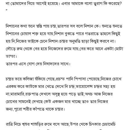
না তোমাদের বিয়ে আগেই হয়েছে। এবার আমাকে বলো তুরাগ কি করেছে?
”
নিশানের কথা শুনে স্বস্তি পায় চন্দ্র,তারপর সব বলে নিশান কে। শুনতে শুনতে
নিশানের চোয়াল শক্ত হয়ে যায়,নিশান বুঝতে পারে গতরাতে তাহলে কিছুই
হয় নি,নিজের ভাইকে চেনে নিশান।চন্দ্রর অনুমতি ছাড়া কিছুই করবে না।
দৌড়ে রুম থেকে বের হয়ে নিজেদের রুমে যায়,বের করে আনে একটা মোটা
ডান্ডা।
তারপর এসে যোগ দেয় নিষাদদের সাথে।
চন্দ্রর ভয়ে কলিজা শুঁকিয়ে গেছে,প্রচন্ড পানি পিপাসা পেয়েছে,নিজের চোখে
এরকম করে কাউকে মার খেতে দেখে নি চন্দ্র,ভায়োলেন্স চন্দ্রর সহ্য হয়
না,মারামারি,রক্তপাত দেখলে অসুস্থ হয়ে পড়ে তাই,অথচ আজ নিজের
চোখের সামনেই দেখছে কেউ একজন মার খাচ্ছে তাও তার নিজের
জন্য,পুরো শরীর কাঁপতে থাকে চন্দ্রর।
রাত্রি নিচে শ্বশুর শাশুড়ির রুমে বসে আছে,উপর থেকে চিৎকার চেচামেচি