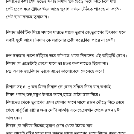
নিষাদের কথা শেষ হতেই সবাই নিষাদ ‘কে ছেড়ে দিয়ে নিচে চলে যায়।
পেট চেপে ধরে ফ্লোরে শুয়ে আছে তুরাগ এখনো,উঠতে পারছে না।প্রচন্ড
পেট ব্যথা করছে তুরাগের।
নিষাদ হকিস্টিক দিয়ে সমানে মারতে থাকে তুরাগ কে,তুরাগের চিৎকার শুনে
সবাই ছুটে আসে। নিষাদ কে সরানোর চেষ্টা করে,কিন্তু পারে না কেউ।
চন্দ্র দরজার পাশে দাঁড়িয়ে ভয়ে কাঁপতে থাকে নিষাদের এই অগ্নিমূর্তি দেখে।
নিষাদ যে এতোটাই ক্ষেপে যাবে তা চন্দ্রর কল্পনাতেও ছিলো না।
চন্দ্র অবাক হয়,নিষাদ তাকে এতো ভালোবেসে ফেলেছে কবে!
নিশান সহ ৪-৫ জন মিলে নিষাদ কে টেনে সরিয়ে নিয়ে যায়,তখনই
লিমন,পলাশ,শুভ,ময়ুখ উপরে আসে,হাতে মোটা ডাল নিয়ে।
নিষাদের থেকে তুরাগের এসব শোনার সাথে সাথে ৪জন দৌড়ে নিচে নেমে
গেছে,বাবুর্চিরা রান্নার জন্য মোটা লাকড়ি এনেছে,সেখান থেকে ৪জন ৪টা
ডাল নেয়।
নিষাদ কে সরিয়ে নিতেই তুরাগ ফ্লোর থেকে উঠতে যায়
তার আগেই বৃষ্টির মতো মার পড়তে থাকে তুরাগের গায়ে,নিষাদ ধাক্কা মেরে