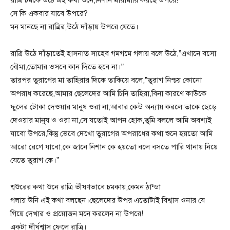
সে কি একবার যাবে উপরে?
মন মানছে না রাত্রির,উঠে দাঁড়ায় উপরে যেতে।
রাত্রি উঠে দাঁড়াতেই হাসনাত সাহেব গমগমে গলায় বলে উঠে,”এখানে বসো
বৌমা,তোমার ওসবে কান দিতে হবে না।”
তারপর তুরাগের মা তাহিরার দিকে তাকিয়ে বলে,”তুরাগ নিশ্চয় কোনো
অপরাধ করেছে,আমার ছেলেদের আমি চিনি তাহিরা,বিনা কারণে কাউকে
ফুলের টোকা দেওয়ার মানুষ ওরা না,আবার কেউ অন্যায় করলে তাকে ছেড়ে
দেওয়ার মানুষ ও ওরা না,সে যতোই আপন হোক,তুমি বললে আমি অবশ্যই
যাবো উপরে,কিন্তু ভেবে দেখো তুরাগের অপরাধের কথা শুনে হয়তো আমি
আরো রেগে যাবো,কে জানে নিশান কে হয়তো বলে বসতে পারি থানায় নিয়ে
যেতে তুরাগ কে।”
শ্বশুরের কথা শুনে রাত্রি ভীষণভাবে চমকায়,কেমন ঠান্ডা
গলায় উনি এই কথা বলছেন।ছেলেদের উপর এতোটাই বিশ্বাস ওনার যে
গিয়ে দেখার ও প্রয়োজন মনে করলেন না উপরে!
একটা দীর্ঘশ্বাস ফেলে রাত্রি।