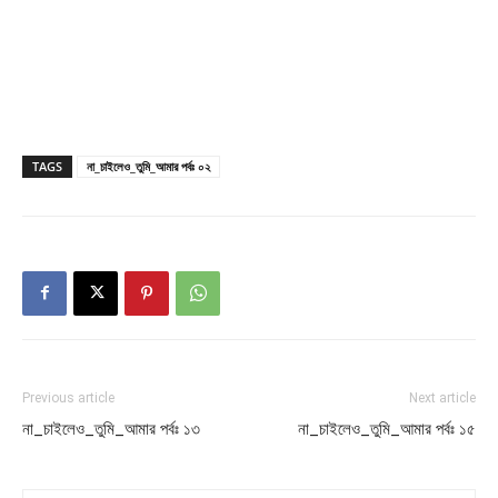
TAGS
না_চাইলেও_তুমি_আমার পর্বঃ ০২
Previous article
Next article
না_চাইলেও_তুমি_আমার পর্বঃ ১৩
না_চাইলেও_তুমি_আমার পর্বঃ ১৫