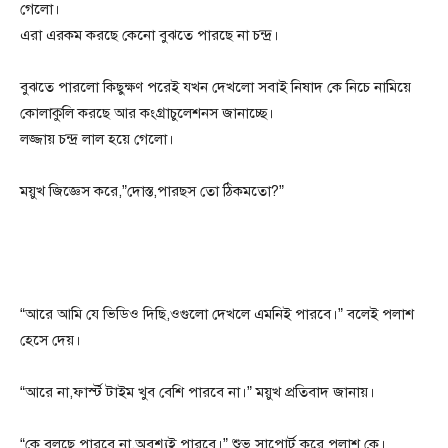
গেলো।
এরা এরকম করছে কেনো বুঝতে পারছে না চন্দ্র।
বুঝতে পারলো কিছুক্ষণ পরেই যখন দেখলো সবাই নিষাদ কে নিচে নামিয়ে
কোলাকুলি করছে আর কংগ্রাচুলেশনস জানাচ্ছে।
লজ্জায় চন্দ্র লাল হয়ে গেলো।
ময়ুখ জিজ্ঞেস করে,”দোস্ত,পারছস তো ঠিকমতো?”
“আরে আমি যে ভিডিও দিছি,ওগুলো দেখলে এমনিই পারবে।” বলেই পলাশ
হেসে দেয়।
“আরে না,ফার্স্ট টাইম খুব বেশি পারবে না।” ময়ুখ প্রতিবাদ জানায়।
“কে বলছে পারবে না,অবশ্যই পারবে।” শুভ সাপোর্ট করে পলাশ কে।