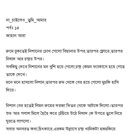
না_চাইলেও_তুমি_আমার
পর্বঃ ১৪
জাহান আরা
রুমে ঢুকতেই নিশানের চোখ গেলো বিছানার উপর,তারপর ফ্লোরে,তারপর
নিষাদ আর চন্দ্রর উপর।
সবকিছু দেখে নিশানের মন খুশি হয়ে গেলো,চন্দ্র কেমন ফ্যাকাসে হয়ে গেছে
তাকে দেখে।
মনে মনে হাসলো নিশান,তারপর রুম থেকে বের হয়ে গেলো মুচকি হাসি
দিয়ে।
নিশান বের হতেই লিমন রুমের দরজা ভিতর থেকে আটকে দিলো।তারপর
শুভ আর পলাশ মিলে হৈহৈ করে চেঁচিয়ে উঠে নিষাদ কে উপরে তুলে নিয়ে
ঘুরতে লাগলো।
সবার অনবরত কথা,চিৎকারে,এরকম উল্লাসে চন্দ্র খানিকটা হকচকিয়ে