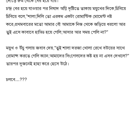
দৌড়ে রুম থেকে বের হয়ে যায়।
চন্দ্র বের হয়ে যাওয়ার পর নিষাদ অগ্নি দৃষ্টিতে তাকায় ময়ুখের দিকে,চিবিয়ে
চিবিয়ে বলে,”শালা,দিলি তো এরকম একটা রোমান্টিক মোমেন্ট নষ্ট
করে,প্রথমবারের মতো আমার বৌ আমাকে নিজ থেকে জড়িয়ে ধরলো আর
তুই এসে কাবাবে হাড্ডি হয়ে গেলি,আসার আর সময় পেলি না?”
ময়ুখ ও উঁচু গলায় জবাব দেয়,”তুই শালা দরজা খোলা রেখে বউয়ের সাথে
রোমান্স করতে গেলি ক্যান,আমাদের সিংগেলদের কষ্ট হয় না এসব দেখলে?”
তারপর দুজনেই হাহা করে হেসে উঠে।
চলবে…???