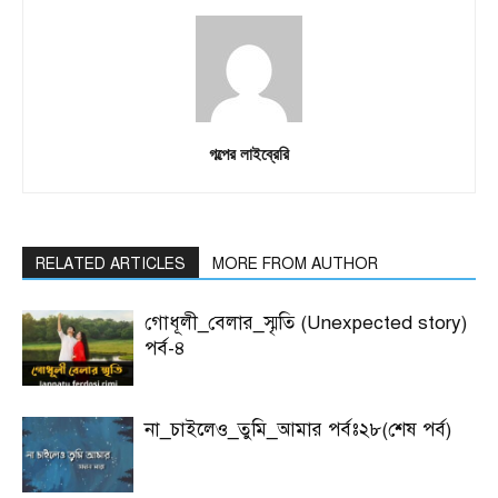
গল্পের লাইব্রেরি
RELATED ARTICLES
MORE FROM AUTHOR
গোধূলী_বেলার_স্মৃতি (Unexpected story)
পর্ব-৪
না_চাইলেও_তুমি_আমার পর্বঃ২৮(শেষ পর্ব)