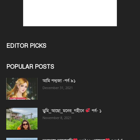
EDITOR PICKS
POPULAR POSTS
আমি পদ্মজা -পর্ব ৯১
December 31, 2021
তুমি_আছো_মনের_গহীনে
পর্ব- ১
November 8, 2021