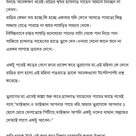
শুনছে অনেকক্ষণ ধরেই।রাত্রির শ্বশুর হাসনাত সাহেব আমলে নিচ্ছেন না
সেসব।
রাত্রির কেমন ভয় হচ্ছে,কি হচ্ছে একবার যদি দেখে আসতে পারতো,কিন্তু
লজ্জায় যেতে পারছে না শ্বশুর শাশুড়ির সামনে থেকে।
নির্লিপ্তভাবে চন্দ্রর শাশুড়ি মনোয়ারা পানের বাটা থেকে পান নিয়ে পান
সাজিয়ে হাসনাত সাহেবের হাতে তুলে দেন।ওনারা যেনো কানে শুনে না
এরকম লাগছে তাদের দেখে।
একটু পরেই ঝড়ের বেগে রুমে প্রবেশ করে তুরাগের মা,এই মহিলা কে দেখে
রাত্রির রাগ হলো,এই মহিলা গতরাতে তাকে অনেকগুলো উল্টোপাল্টা প্রশ্ন
করেছে।
তুরাগের মা এসেই কান্না শুরু করে,হাসনাত সাহেবের পায়ের কাছে বসেই
বলে,”ভাইজান,ও ভাইজান আপনার পায়ে ধরি,আমার তুরাগকে আপনার ২
ছেলে মেরে ফেলতেছে পিটিয়ে,ভাইজান আপনি একটু ওদের থামান,আল্লাহর
দোহাই লাগে একটু আসেন।”
রাত্রি চমকে উঠে এই কথা শুনে,নিশান মারামারি করছে উপরে!