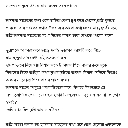
এদের কে বুঝে উঠতে তার অনেক সময় লাগবে।
হাসনাত সাহেবের কথা শুনে তাহিরা বেগম চুপ করে গেলেন,রাত্রি বুঝতে
পারলো তার শ্বশুরের কথার উপর আর কারো কথা চলবে না।মুহূর্তের জন্য
রাত্রি হাসনাত সাহেবের মধ্যে নিজের বাবার ছায়া দেখতে পেলো যেনো।
তুরাগকে আধমরা করে ছাড়ে সবাই।তারপর ধরাধরি করে নিচে
নামায়,তুরাগের সেন্স নেই ততক্ষণে আর।
হাসপাতালে নিয়ে যায় নিশান নিজেই।নিষাদ গিয়ে বাবার রুমে ঢুকে।
নিষাদের দিকে তাহিরা বেগম ঘৃণার দৃষ্টিতে তাকায়।নিষাদ সেদিকে ফিরেও
তাকায় না,সোজা গিয়ে বাবার পাশে বসে।
হাসনাত সাহেব আদুরে গলায় জিজ্ঞেস করে,”উপরে কি হয়েছে রে
নিশা,তুরাগকে কেনো মেরেছিস ২ভাই মিলে,এখনো দুষ্টুমি করিস না-কি তোরা
২ভাই?
ভেরি ব্যাড নিশা,ইউ আর এ নটি বয়।”
রাত্রি আরো অবাক হয় হাসনাত সাহেবের কথা শুনে।তার ছেলেরা একজনকে