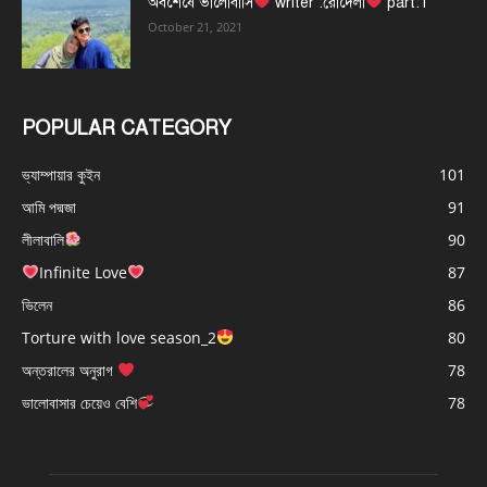
অবশেষে ভালোবাসি
writer :রোদেলা
part:1
October 21, 2021
POPULAR CATEGORY
ভ্যাম্পায়ার কুইন
101
আমি পদ্মজা
91
লীলাবালি
90
Infinite Love
87
ভিলেন
86
Torture with love season_2
80
অন্তরালের অনুরাগ
78
ভালোবাসার চেয়েও বেশি
78