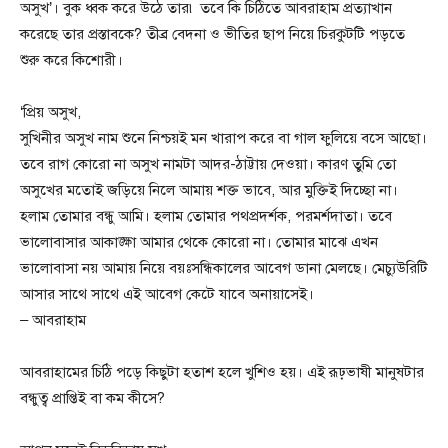
অসুখ’। বুক ধ্বক করে উঠে তার৷ তবে কি চিঠিতে আবরাহাম প্রত্যাখান
করেছে তার প্রস্তাবকে? তীব্র বেদনা ও ভীতির ছাপ নিয়ে চিরকুটটি পড়তে
শুরু করে কিশোরী।
‘প্রিয় অসুখ,
সুখিনীর অসুখ নাম শুনে নিশ্চয়ই মন খারাপ করে বা গাল ফুলিয়ে বসে আছো।
তবে রাগ কোরো না অসুখ নামটা আদর-ঠাট্টায় দেওয়া। কারণ তুমি তো
অসুখের মতোই জড়িয়ে নিলে আমায় শক্ত ভাবে, আর মুক্তিই দিচ্ছো না।
হলাম তোমার বন্ধু আমি। হলাম তোমার পথপ্রদর্শক, পরমর্শদাতা। তবে
ভালোবাসার আকাঙ্ক্ষা আমার থেকে কোরো না। তোমার মাঝে এখন
ভালোবাসা নয় আমায় নিয়ে বয়ঃসন্ধিকালের আবেগ ডানা মেলছে। মেচ্যুউরিটি
আসার সাথে সাথে এই আবেগ কেটে যাবে অনায়াসেই।
– আবরাহাম
আবরাহামের চিঠি পড়ে কিছুটা হতাশ হলে খুশিও হয়। এই রূঢ়ভাষী মানুষটার
বন্ধুত্ব প্রাপ্তিই বা কম কীসে?