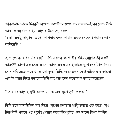
আবরাহাম তাকে চিরকুট লিখেছে কথাটা মস্তিষ্কে ধারণ করতেই মন নেচে উঠে
তার। প্রসন্নচিত্তে রহিম মোল্লার উদ্দেশ্যে বলল,
“চাচা, একটু দাঁড়ান। এইটা আপনার জন্য আমার তরফ থেকে উপহার। আমি
বানিয়েছি।”
ব্যাগ থেকে বিরিয়ানির বক্সটা এগিয়ে দেয় কিশোরী। রহিম মোল্লার কী একটা
আনন্দে চোখে জল চলে আসে। আজ অবধি সবাই তাঁকে খুশি হয়ে টাকা দিয়ে
বোধ করিয়েছে কতোটা ভালো ভৃত্য তিনি, আজ প্রথম কেউ তাঁকে এত ভালো
এক উপহার দিয়ে বুঝালো তিনি কত আপনের মতোন উপকার করেছেন।
“তোমারে আল্লাহ সুখী করুক মা৷ অনেক সুখে সুখী করুক।”
তিনি চলে যান টিফিন বক্স নিয়ে। সুখের ইশারায় গাড়ি চলতে শুরু করে। সুখ
চিরকুটটি খুলবে এর পূর্বেই খেয়াল করে চিরকুটের এক ভাজে লিখা ‘টু প্রিয়