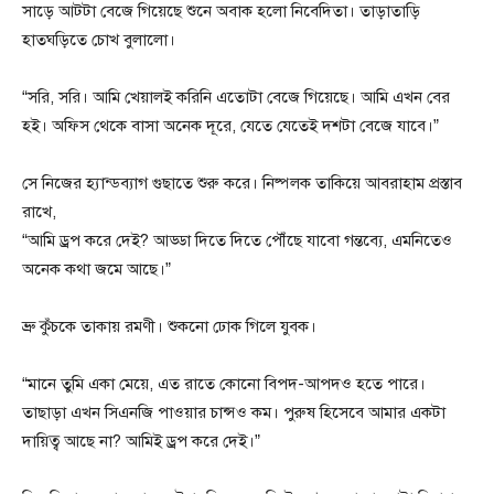
সাড়ে আটটা বেজে গিয়েছে শুনে অবাক হলো নিবেদিতা। তাড়াতাড়ি
হাতঘড়িতে চোখ বুলালো।
“সরি, সরি। আমি খেয়ালই করিনি এতোটা বেজে গিয়েছে। আমি এখন বের
হই। অফিস থেকে বাসা অনেক দূরে, যেতে যেতেই দশটা বেজে যাবে।”
সে নিজের হ্যান্ডব্যাগ গুছাতে শুরু করে। নিষ্পলক তাকিয়ে আবরাহাম প্রস্তাব
রাখে,
“আমি ড্রপ করে দেই? আড্ডা দিতে দিতে পৌঁছে যাবো গন্তব্যে, এমনিতেও
অনেক কথা জমে আছে।”
ভ্রু কুঁচকে তাকায় রমণী। শুকনো ঢোক গিলে যুবক।
“মানে তুমি একা মেয়ে, এত রাতে কোনো বিপদ-আপদও হতে পারে।
তাছাড়া এখন সিএনজি পাওয়ার চান্সও কম। পুরুষ হিসেবে আমার একটা
দায়িত্ব আছে না? আমিই ড্রপ করে দেই।”