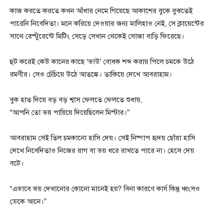
কাজ করতে করতে কখন আঁধার নেমে গিয়েছে আকাশের বুকে বুঝতেই
পারেনি নিবেদিতা। মনে করিয়ে দেওয়ার জন্য মালিহাও নেই, সে ক্লায়েন্টের
সাথে রেস্টুরেন্টে মিটিং সেড়ে সেখান থেকেই সোজা বাড়ি ফিরেছে।
হুট করেই কেউ কানের কাছে ‘ভাউ’ বোধক শব্দ করায় পিলে চমকে উঠে
রমণীর। সেও চেঁচিয়ে উঠে আতঙ্কে। তাকিয়ে দেখে আবরাহাম।
বুক হাত দিয়ে বড় বড় শ্বাস ফেলতে ফেলতে শুধায়,
“আপনি তো ভয় পায়িয়ে দিয়েছিলেন মিস্টার।”
আবরাহাম সেই তিল চমকানো হাসি দেয়। সেই নিষ্পাপ হৃদয় ছোঁয়া হাসি
দেখে নিবেদিতাও নিজের রাগ বা ভয় ধরে রাখতে পারে না। হেসে দেয়
বটে।
“এভাবে ভয় দেখানোর কোনো মানেই হয়? বিনা কারণে কার্য কিন্তু ধ্বংসও
ডেকে আনে।”