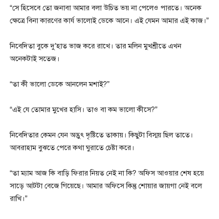
“সে হিসেবে তো জনাবা আমার বলা উচিত ভয় না পেলেও পারতে। অনেক
ক্ষেত্রে বিনা কারণের কার্য ভালোই ডেকে আনে। এই যেমন আমার এই কাজ।”
নিবেদিতা বুকে দু’হাত ভাজ করে রাখে। তার মলিন মুখশ্রীতে এখন
অনেকটাই সতেজ।
“তা কী ভালো ডেকে আনলেন মশাই?”
“এই যে তোমার মুখের হাসি। তাও বা কম ভালো কীসে?”
নিবেদিতার কেমন যেন অদ্ভুৎ দৃষ্টিতে তাকায়। কিছুটা বিস্ময় ছিল তাতে।
আবরাহাম বুঝতে পেরে কথা ঘুরাতে চেষ্টা করে।
“তা ম্যাম আজ কি বাড়ি ফিরার নিয়ত নেই না কি? অফিস আওয়ার শেষ হয়ে
সাড়ে আটটা বেজে গিয়েছে। আমার অফিসে কিন্তু শোয়ার জায়গা নেই বলে
রাখি।”