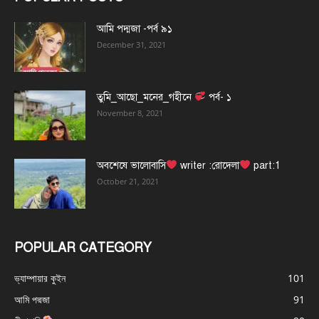
আমি পদ্মজা -পর্ব ৯১
December 31, 2021
তুমি_আছো_মনের_গহীনে
পর্ব- ১
November 8, 2021
অবশেষে ভালোবাসি
writer :রোদেলা
part:1
October 21, 2021
POPULAR CATEGORY
ভ্যাম্পায়ার কুইন
101
আমি পদ্মজা
91