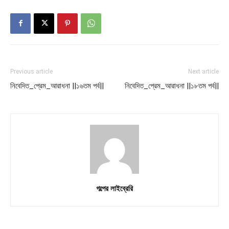
Previous article
Next article
নিবেদিত_প্রেম_আরাধনা ||১৬তম পর্ব||
নিবেদিত_প্রেম_আরাধনা ||১৮তম পর্ব||
গল্পের লাইব্রেরি