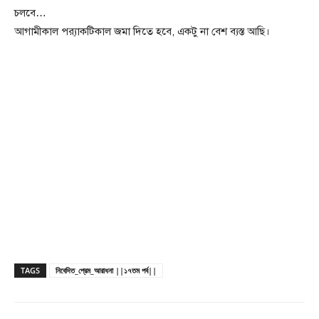
চলবে…
আগামীকাল প্র‍্যাকটিকাল জমা দিতে হবে, একটু না বেশ ব্যস্ত আছি।
TAGS
নিবেদিত_প্রেম_আরাধনা ||১৭তম পর্ব||