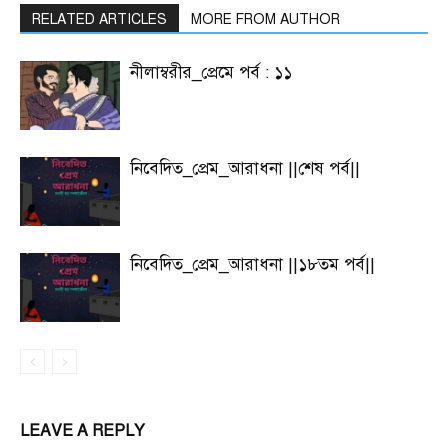
RELATED ARTICLES
MORE FROM AUTHOR
নীলাম্বরীর_প্রেমে পর্ব : ১১
নিবেদিত_প্রেম_আরাধনা ||শেষ পর্ব||
নিবেদিত_প্রেম_আরাধনা ||১৮তম পর্ব||
LEAVE A REPLY