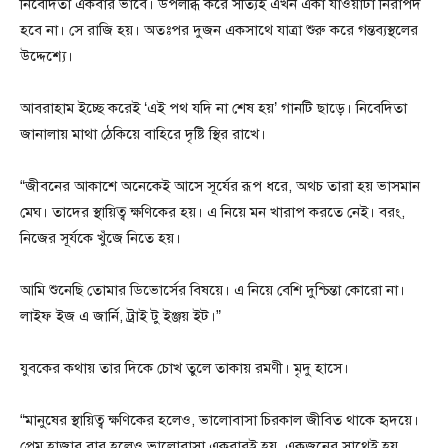
নিবেদিতা একবার ভাবে। উপলব্ধি করে সত্যিই এখন একা যাওয়াটা নিরাপদ
হবে না। সে রাজি হয়। অতঃপর দুজন একসাথে যাত্রা শুরু করে গন্তব্যস্থলের
উদ্দেশ্যে।
আবরাহাম ইচ্ছে করেই ‘এই পথ যদি না শেষ হয়’ গানটি ছাড়ে। নিবেদিতা
জানালায় মাথা ঠেকিয়ে বাহিরে দৃষ্টি স্থির রাখে।
“জীবনের আকাশে অনেকেই আসে সূর্যের রূপ ধরে, অথচ তারা হয় ভাসমান
মেঘ। তাদের স্থায়িত্ব ক্ষণিকের হয়। এ নিয়ে মন খারাপ করতে নেই। বরং,
নিজের সূর্যকে খুঁজে নিতে হয়।
আমি শুনেছি তোমার ডিভোর্সের বিষয়ে। এ নিয়ে বেশি দুশ্চিন্তা কোরো না।
লাইফ ইজ এ জার্নি, ট্রাই টু ইঞ্জয় ইট।”
যুবকের কথায় তার দিকে চোখ তুলে তাকায় রমণী। মৃদু হাসে।
“মানুষের স্থায়িত্ব ক্ষণিকের হলেও, ভালোবাসা চিরকাল জীবিত থাকে হৃদয়ে।
প্রেম হাজার বার হলেও ভালোবাসা একবারই হয়, একজনের সাথেই হয়,