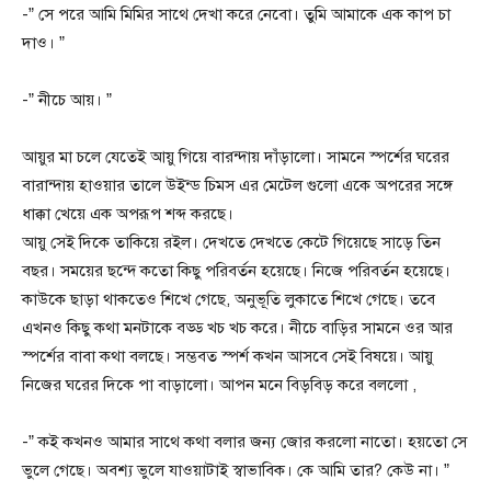
-” সে পরে আমি মিমির সাথে দেখা করে নেবো। তুমি আমাকে এক কাপ চা
দাও। ”
-” নীচে আয়। ”
আয়ুর মা চলে যেতেই আয়ু গিয়ে বারন্দায় দাঁড়ালো। সামনে স্পর্শের ঘরের
বারান্দায় হাওয়ার তালে উইন্ড চিমস এর মেটেল গুলো একে অপরের সঙ্গে
ধাক্কা খেয়ে এক অপরূপ শব্দ করছে।
আয়ু সেই দিকে তাকিয়ে রইল। দেখতে দেখতে কেটে গিয়েছে সাড়ে তিন
বছর। সময়ের ছন্দে কতো কিছু পরিবর্তন হয়েছে। নিজে পরিবর্তন হয়েছে।
কাউকে ছাড়া থাকতেও শিখে গেছে, অনুভূতি লুকাতে শিখে গেছে। তবে
এখনও কিছু কথা মনটাকে বড্ড খচ খচ করে। নীচে বাড়ির সামনে ওর আর
স্পর্শের বাবা কথা বলছে। সম্ভবত স্পর্শ কখন আসবে সেই বিষয়ে। আয়ু
নিজের ঘরের দিকে পা বাড়ালো। আপন মনে বিড়বিড় করে বললো ,
-” কই কখনও আমার সাথে কথা বলার জন্য জোর করলো নাতো। হয়তো সে
ভুলে গেছে। অবশ্য ভুলে যাওয়াটাই স্বাভাবিক। কে আমি তার? কেউ না। ”