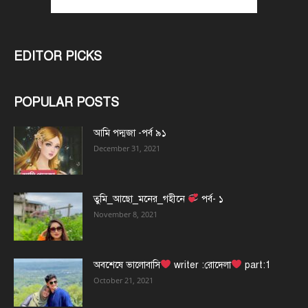
EDITOR PICKS
POPULAR POSTS
আমি পদ্মজা -পর্ব ৯১
December 31, 2021
তুমি_আছো_মনের_গহীনে
পর্ব- ১
November 8, 2021
অবশেষে ভালোবাসি
writer :রোদেলা
part:1
October 21, 2021