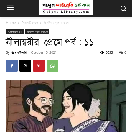
Home
"ধারাবাহিক গল্প
নিবেদিত প্রেম আরাধনা
"ধারাবাহিক গল্প
নিবেদিত প্রেম আরাধনা
নীলাম্বরীর_প্রেমে পর্ব : ১১
By
গল্পের লাইব্রেরি
-
October 15, 2021
3033
0