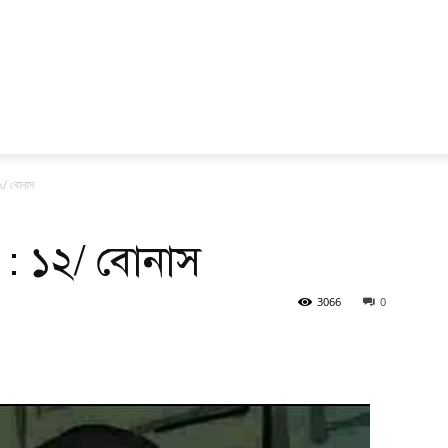
১২/ বোনাস
্ব : ১২/ বোনাস
3066
0