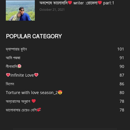
অবশেষে ভালোবাসি
writer :রোদেলা
part:1
October 21, 2021
POPULAR CATEGORY
ভ্যাম্পায়ার কুইন
101
আমি পদ্মজা
91
লীলাবালি
90
Infinite Love
87
ভিলেন
86
Torture with love season_2
80
অন্তরালের অনুরাগ
78
ভালোবাসার চেয়েও বেশি
78