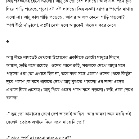
কিন্তু পরক্ষণেই হেসে উঠলো। আয়ু কে তো বেশ লাগছে। আজ এক পিনে কুঁচি
দিয়ে শাড়ি পরেছে, পুরো বউ বউ লাগছে। কিন্তু একটা ব্যাপার স্পর্শের মাথায়
এলো না। আয়ু কাল শাড়ি পড়েছে , আবার আজও কেনো শাড়ি পড়লো?
স্পর্শ উঠে দাঁড়ালো, প্রশ্নটা দেখা হলে আয়ুকেই জিজ্ঞেস করে নেবে।
♣
আয়ু নীচে নামতেই দেখলো উঠোনের একদিকে ছোটো মাদুরে দিহান,
আয়ান, দ্রুতি বসে রয়েছে। ওদের পাশে রুহি, সজলকে দেখে আয়ুর মনে
পড়লো ওরা তো এখানে ছিল না, তবে কার সঙ্গে এলো? ওদের থেকে কিছুটা
দূরে পলাশ কে বসে থাকতে দেখে আয়ু বুঝতে পারলো ওর দাদা ওদের
এখানে নিয়ে এসেছে। আয়ু গিয়ে ওদের পাশে বসে পড়লো। রুহি ওকে দেখে
বললো,
-” তুই তো আমাদের রেখে বেশ ভালোই আছিস। আর আমরা ভয়ে মরছি ওই
ছেলেটা তোকে এখানে নিয়ে এসে মারে নি তো!”
-” আরে স্পর্শ দা কেনো মারতে যাবে?”