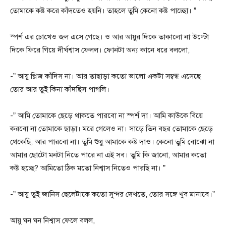
তোমাকে কষ্ট করে কাঁদতেও হয়নি। তাহলে তুমি কেনো কষ্ট পাচ্ছো। ”
স্পর্শ এর চোখেও জল এসে গেছে। ও আর আয়ুর দিকে তাকালো না উল্টো
দিকে ফিরে গিয়ে দীর্ঘশ্বাস ফেলল। ফোনটা অন্য কানে ধরে বললো,
-” আয়ু প্লিজ কাঁদিস না। আর তাছাড়া কতো ভালো একটা সম্বন্ধ এসেছে
তোর আর তুই কিনা কাঁদছিস পাগলি।
-” আমি তোমাকে ছেড়ে থাকতে পারবো না স্পর্শ দা। আমি কাউকে বিয়ে
করবো না তোমাকে ছাড়া। মরে গেলেও না। সাড়ে তিন বছর তোমাকে ছেড়ে
থেকেছি, আর পারবো না। তুমি শুধু আমাকে কষ্ট দাও। কেনো তুমি বোঝো না
আমার ছোটো মনটা নিতে পারে না এই সব। তুমি কি জানো, আমার কতো
কষ্ট হচ্ছে? আমিতো ঠিক মতো নিশ্বাস নিতেও পারছি না। ”
-” আয়ু তুই জানিস ছেলেটাকে কতো সুন্দর দেখতে, তোর সঙ্গে খুব মানাবে।”
আয়ু ঘন ঘন নিশ্বাস ফেলে বলল,