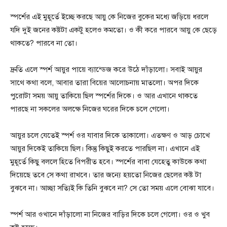
স্পর্শের এই মুহূর্তে ইচ্ছে করছে আয়ু কে নিজের বুকের মধ্যে জড়িয়ে ধরলে
যদি দুই জনের কষ্টটা একটু হলেও কমতো। ও কী করে পারবে আয়ু কে ছেড়ে
থাকতে? পারবে না তো।
দ্রুতি এলে স্পর্শ আয়ুর পায়ে ব্যান্ডেজ করে উঠে দাঁড়ালো। সবাই আয়ুর
সাথে কথা বলে, আবার তারা বিয়ের আলোচনায় মাতলো। অপর দিকে
পুরোটা সময় আয়ু তাকিয়ে ছিল স্পর্শের দিকে। ও আর এখানে থাকতে
পারছে না সকলের অলক্ষে নিজের ঘরের দিকে চলে গেলো।
আয়ুর চলে যেতেই স্পর্শ ওর যাবার দিকে তাকালো। এতক্ষণ ও আড় চোখে
আয়ুর দিকেই তাকিয়ে ছিল। কিন্তু কিছুই করতে পারছিল না। এখানে এই
মুহূর্তে কিছু বললে হিতে বিপরীত হবে। স্পর্শের বাবা যেহেতু কাউকে কথা
দিয়েছে তবে সে কথা রাখবে। তার জন্যে হয়তো নিজের ছেলের কষ্ট টা
বুঝবে না। আচ্ছা সত্যিই কি তিনি বুঝবে না? সে তো সময় এলে বোঝা যাবে।
স্পর্শ আর ওখানে দাঁড়ালো না নিজের বাড়ির দিকে চলে গেলো। ওর ও খুব