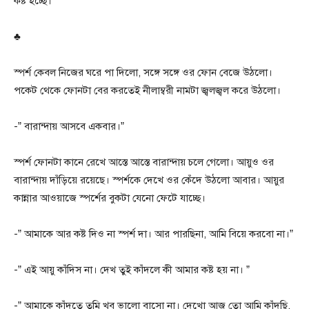
কষ্ট হচ্ছে।
♣
স্পর্শ কেবল নিজের ঘরে পা দিলো, সঙ্গে সঙ্গে ওর ফোন বেজে উঠলো।
পকেট থেকে ফোনটা বের করতেই নীলাম্বরী নামটা জ্বলজ্বল করে উঠলো।
-” বারান্দায় আসবে একবার।”
স্পর্শ ফোনটা কানে রেখে আস্তে আস্তে বারান্দায় চলে গেলো। আয়ুও ওর
বারান্দায় দাঁড়িয়ে রয়েছে। স্পর্শকে দেখে ওর কেঁদে উঠলো আবার। আয়ুর
কান্নার আওয়াজে স্পর্শের বুকটা যেনো ফেটে যাচ্ছে।
-” আমাকে আর কষ্ট দিও না স্পর্শ দা। আর পারছিনা, আমি বিয়ে করবো না।”
-” এই আয়ু কাঁদিস না। দেখ তুই কাঁদলে কী আমার কষ্ট হয় না। ”
-” আমাকে কাঁদতে তুমি খুব ভালো বাসো না। দেখো আজ তো আমি কাঁদছি,