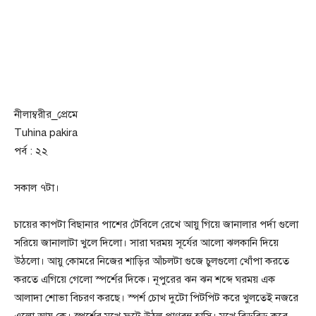
নীলাম্বরীর_প্রেমে
Tuhina pakira
পর্ব : ২২
সকাল ৭টা।
চায়ের কাপটা বিছানার পাশের টেবিলে রেখে আয়ু গিয়ে জানালার পর্দা গুলো
সরিয়ে জানালাটা খুলে দিলো। সারা ঘরময় সূর্যের আলো ঝলকানি দিয়ে
উঠলো। আয়ু কোমরে নিজের শাড়ির আঁচলটা গুজে চুলগুলো খোঁপা করতে
করতে এগিয়ে গেলো স্পর্শের দিকে। নূপুরের ঝন ঝন শব্দে ঘরময় এক
আলাদা শোভা বিচরণ করছে। স্পর্শ চোখ দুটো পিটপিট করে খুলতেই নজরে
এলো আয়ু কে। স্পর্শের মুখে ফুটে উঠল প্রাণবন্ত হাসি। মুখে বিড়বিড় করে