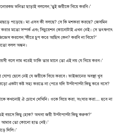
কোনোরকম ভনিতা ছাড়াই বললেন,’তুই জয়ীকে বিয়ে করবি।’
পর আছড়ে পড়েছে। মা এসব কী বলছে? সে কি মশকরা করছে? জেসমিন
করা করার মতো সম্পর্ক এবং সিচুয়েশন কোনোটাই এখন নেই। সে তৎক্ষণাৎ
িজ্ঞেস করলেন,’কীরে চুপ করে আছিস কেন? করবি না বিয়ে?’
 মতো বলল অঙ্কন।
সী বলে নাম ধরেই ডাকি তার মানে তো এই নয় যে বিয়ে করব।’
োনো যোগ্য ছেলে নেই যে জয়ীকে বিয়ে করবে। ভাইজানের অবস্থা খুব
ড়ো একটা কষ্ট সহ্য করতে না পেরে যদি উল্টাপাল্টা কিছু করে বসে?
 জয়ীকে কখনোই ঐ চোখে দেখিনি। ওকে বিয়ে করা, সংসার করা… হবে না
এই বয়সে কিছু হোক? অথবা জয়ী উল্টাপাল্টা কিছু করুক?’
নে আমার তো কোনো হাত নেই।’
ড়ে দিলি।’