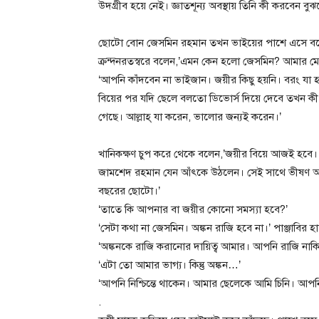
উদগ্রীব হয়ে নেই। জ্ঞাতশূন্য অবস্থায় তিনি কী করবেন বু
ছোটো বোন জেসমিন রহমান তখন ভাইয়ের পাশে এসে বসে
ক্রন্দনরতস্বরে বলেন,’এমন কেন হলো জেসমিন? আমার 
‘আপনি কাঁদবেন না ভাইজান। জয়ীর কিছু হয়নি। বরং য
বিয়ের পর যদি ছেলে বলতো ডিভোর্স দিয়ে দেবে তখন ক
গেছে। আল্লাহ্ যা করেন, ভালোর জন্যই করেন।’
খানিকক্ষণ চুপ করে থেকে বলেন,’জয়ীর বিয়ে আজই হবে।
জামশেদ রহমান যেন আঁৎকে উঠলেন। সেই সাথে ভীষণ অ
বছরের ছোটো।’
‘তাতে কি আপনার বা জয়ীর কোনো সমস্যা হবে?’
‘সেটা কথা না জেসমিন। অঙ্কন রাজি হবে না।’ পাঞ্জাবির 
‘অঙ্কনকে রাজি করানোর দায়িত্ব আমার। আপনি রাজি নাক
‘এটা তো আমার ভাগ্য। কিন্তু অঙ্কন…’
‘আপনি নিশ্চিন্তে থাকেন। আমার ছেলেকে আমি চিনি। 
.