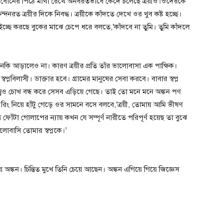
 বোনের পিঠে মাথা রেখে অনবরতভাবে কেঁদে চলেছে ত্রয়ীও।ওদেরকে
দনরত ত্রয়ীর দিকে নিবদ্ধ। ত্রয়ীকে কাঁদতে দেখে ওর খুব কষ্ট হচ্ছে।
 ইচ্ছে করছে বুকের মাঝে চেপে ধরে বলতে,’কাঁদবে না তুমি। তুমি কাঁদলে
নকি আড়ালেও না। কারণ ত্রয়ীর প্রতি তাঁর ভালোবাসা এক পাক্ষিক।
বিলাসী। ডাক্তার হবে। গ্রামের মানুষের সেবা করবে। বাবার স্বপ্ন
ত্বেও চোখ বন্ধ করে সেসব এড়িয়ে গেছে। তাই তো মনে মনে অঙ্কন পণ
টা রিং নিয়ে হাঁটু গেড়ে ওর সামনে বসে বলবে,’ত্রয়ী, তোমায় আমি ভীষণ
ঁটা গোলাপের ন্যায় কখন যে সম্পূর্ণ নারীতে পরিপূর্ণ হয়েছ তা বুঝে
বাসি তোমার স্বপ্নকে।’
 অঙ্কন। চিন্তিত মুখে তিনি চেয়ে আছেন। অঙ্কন এগিয়ে গিয়ে জিজ্ঞেস