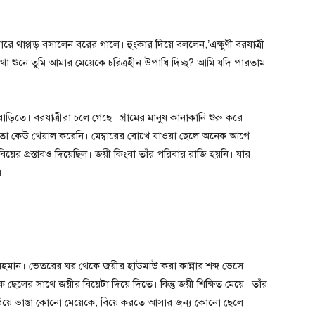
থাপ্পড় বসালেন বরের গালে। হুংকার দিয়ে বললেন,’এক্ষুণী বরযাত্রী
থা শুনে তুমি আমার মেয়েকে চরিত্রহীন উপাধি দিচ্ছ? আমি যদি পারতাম
তে। বরযাত্রীরা চলে গেছে। গ্রামের মানুষ কানাকানি শুরু করে
ছে তা কেউ খেয়াল করেনি। মেম্বারের বোখে যাওয়া ছেলে অনেক আগে
য়ের প্রস্তাবও দিয়েছিল। জয়ী কিংবা তাঁর পরিবার রাজি হয়নি। যার
।
মান। ভেতরের ঘর থেকে জয়ীর হাউমাউ করা কান্নার শব্দ ভেসে
েলের সাথে জয়ীর বিয়েটা দিয়ে দিতে। কিন্তু জয়ী শিক্ষিত মেয়ে। তাঁর
ও বিয়ে ভাঙা কোনো মেয়েকে, বিয়ে করতে আসার জন্য কোনো ছেলে