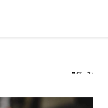
3494
0