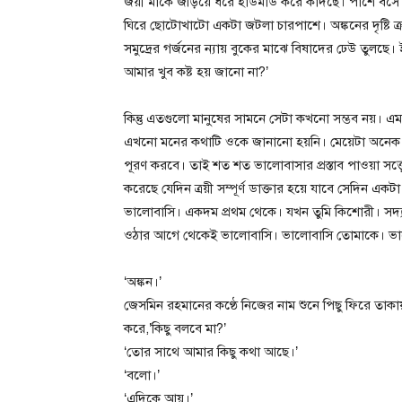
জয়ী মাকে জড়িয়ে ধরে হাউমাউ করে কাঁদছে। পাশে বসে
ঘিরে ছোটোখাটো একটা জটলা চারপাশে। অঙ্কনের দৃষ্টি ক্রন্
সমুদ্রের গর্জনের ন্যায় বুকের মাঝে বিষাদের ঢেউ তুলছে।
আমার খুব কষ্ট হয় জানো না?’
কিন্তু এতগুলো মানুষের সামনে সেটা কখনো সম্ভব নয়। এম
এখনো মনের কথাটি ওকে জানানো হয়নি। মেয়েটা অনেক স্বপ্ন
পূরণ করবে। তাই শত শত ভালোবাসার প্রস্তাব পাওয়া সত্
করেছে যেদিন ত্রয়ী সম্পূর্ণ ডাক্তার হয়ে যাবে সেদিন এক
ভালোবাসি। একদম প্রথম থেকে। যখন তুমি কিশোরী। সদ্য ফো
ওঠার আগে থেকেই ভালোবাসি। ভালোবাসি তোমাকে। ভালো
‘অঙ্কন।’
জেসমিন রহমানের কণ্ঠে নিজের নাম শুনে পিছু ফিরে তাকায়
করে,’কিছু বলবে মা?’
‘তোর সাথে আমার কিছু কথা আছে।’
‘বলো।’
‘এদিকে আয়।’