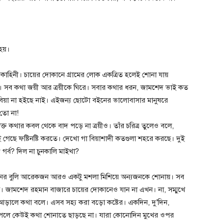
হয়।
ন কাহিনী। চায়ের দোকানে গ্রামের লোক একত্রিত হলেই শোনা যায়
ে। সব কথা জয়ী আর ত্রয়ীকে ঘিরে। সবার কথার ধরন, জামশেদ ভাই কত
বিয়া না হইছে নাই। এইজন্য ছোটো বইনের ভালোবাসার মানুষরে
তো না!
 কথার কবল থেকে বাদ পড়ে না ত্রয়ীও। তাঁর চরিত্র তুলেও বলে,
ই গেছে ফষ্টিনষ্টি করতে। দেখো গা বিয়াশাদী কতগুলা শহরে করছে। দুই
র্ব? দিল না চুনকালি মাইখা?
নের বুলি আরেকজন আরও একটু মশলা মিশিয়ে অন্যজনকে শোনায়। সব
 জামশেদ রহমান বাজারে চায়ের দোকানেও যান না এখন। না, সম্মুখে
, আড়ালে কথা বলে। এসব সহ্য করা বড়ো কষ্টের। একদিন, দু’দিন,
 পেলে কেউই কথা শোনাতে ছাড়ছে না। যারা কোনোদিন মুখের ওপর