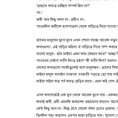
‘তাহলে বলতে চাচ্ছিস সম্পর্ক ছিল না?’
‘না।’
জয়ী আর কিছু বলল না। ত্রয়ীও না।
পরেরদিন জয়ীকে হাসপাতাল থেকে বাড়িতে নিয়ে যাওয়া 
গ্রামের মানুষের মুখে মুখে এখন শোনা যাচ্ছে আরেক নতু
কথাগুলো। এই বাড়ির মহিলা ঐ বাড়িতে গিয়ে গল্প করছ
ভালো মানুষ। তাঁর মাইয়া এমন কাম কেমনে করে? আচ্ছা 
পাওনের লেইগা ফাঁসি দিতে হইব? কী ফাঁসি দিল? মরলও 
শেষের কথাগুলো সকৌতুকেই বলে মানুষজন। তাদের বিষাক্ত
মাইয়া মানুষ বানাইব ডাক্তার! ডাক্তারি পড়তে তো যায় না
মাইয়া লইয়া কত গর্ব করত ছেড়ির মায়ে। এহন কই গেল ঐ গ
এসব কথাবার্তাই এক মুখ থেকে আরেক মুখে যায়। একজ
কথাই জয়ী, ত্রয়ী এমনকি জামশেদ রহমানের কানেও আসে।
কেউ কিছু বলে না। কিন্তু ঐযে লোকে বাঁকা চোখে তাকায়
তিনদিন সহ্য করলেও এরপর মাত্রা ছাড়িয়ে যায়। সুযোগ