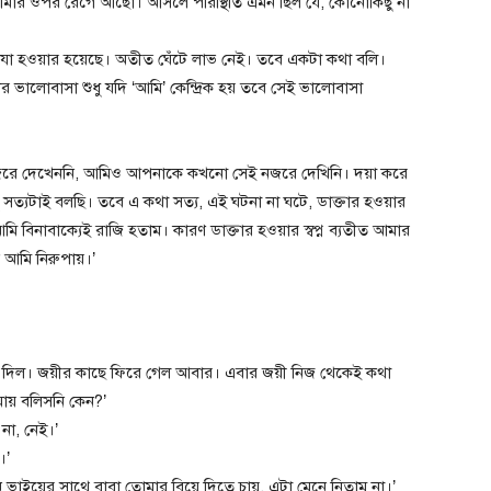
ে আমার ওপর রেগে আছো। আসলে পরিস্থিতি এমন ছিল যে, কোনোকিছু না
ন ভাই! যা হওয়ার হয়েছে। অতীত ঘেঁটে লাভ নেই। তবে একটা কথা বলি।
 ভালোবাসা শুধু যদি ‘আমি’ কেন্দ্রিক হয় তবে সেই ভালোবাসা
ে দেখেননি, আমিও আপনাকে কখনো সেই নজরে দেখিনি। দয়া করে
ু সত্যটাই বলছি। তবে এ কথা সত্য, এই ঘটনা না ঘটে, ডাক্তার হওয়ার
িনাবাক্যেই রাজি হতাম। কারণ ডাক্তার হওয়ার স্বপ্ন ব্যতীত আমার
ন আমি নিরুপায়।’
েটে দিল। জয়ীর কাছে ফিরে গেল আবার। এবার জয়ী নিজ থেকেই কথা
মায় বলিসনি কেন?’
না, নেই।’
।’
াইয়ের সাথে বাবা তোমার বিয়ে দিতে চায়, এটা মেনে নিতাম না।’