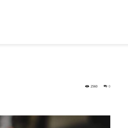
2560
0