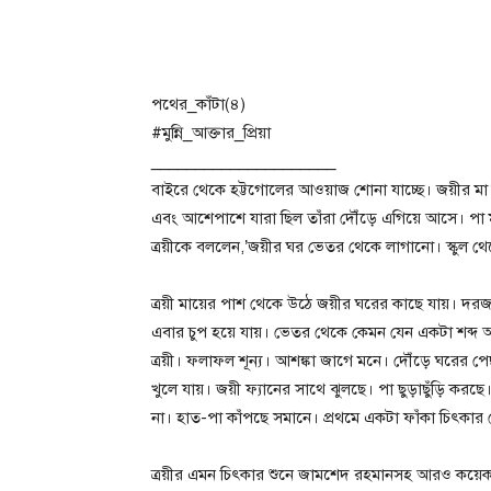
পথের_কাঁটা(৪)
#মুন্নি_আক্তার_প্রিয়া
_____________________
বাইরে থেকে হট্টগোলের আওয়াজ শোনা যাচ্ছে। জয়ীর ম
এবং আশেপাশে যারা ছিল তাঁরা দৌঁড়ে এগিয়ে আসে। পা 
ত্রয়ীকে বললেন,’জয়ীর ঘর ভেতর থেকে লাগানো। স্কুল 
ত্রয়ী মায়ের পাশ থেকে উঠে জয়ীর ঘরের কাছে যায়। দরজ
এবার চুপ হয়ে যায়। ভেতর থেকে কেমন যেন একটা শব্দ
ত্রয়ী। ফলাফল শূন্য। আশঙ্কা জাগে মনে। দৌঁড়ে ঘরের পে
খুলে যায়। জয়ী ফ্যানের সাথে ঝুলছে। পা ছুড়াছুঁড়ি করছে।
না। হাত-পা কাঁপছে সমানে। প্রথমে একটা ফাঁকা চিৎক
ত্রয়ীর এমন চিৎকার শুনে জামশেদ রহমানসহ আরও কয়েক