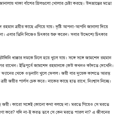
ানালায় থাকা বাঁশের গ্রিলগুলো খোলার চেষ্টা করছে। উদভ্রান্তের মতো
হমান ত্রয়ীর কাছে এগিয়ে যায়। দৃষ্টি আপনা-আপনি জানালা দিয়ে
ে না। এবার তিনি নিজেও চিৎকার শুরু করেন। সবার উদ্দেশ্যে চিৎকার
িটকিনি ধাক্কার দমকে ঢিলে হয়ে খুলে যায়। সঙ্গে সঙ্গে জামশেদ রহমান
ওপর রাখেন। ইতিপূর্বে জামশেদ রহমানকে কেউ কখনও কাঁদতে দেখেনি।
ে ফ্যানের থেকে ওড়নাটা খুলে ফেলল। জয়ী বার দুয়েক কাশতে আরম্ভ
রয়ী জয়ীর পার্লস চেক করে। নাকের কাছে হাত রাখে, নিঃশ্বাস নিচ্ছে।
 আছে জয়ী। কারো সঙ্গেই কোনো কথা বলছে না। মরতে গিয়েও সে মরতে
কে ঘৃণা করে? যদি না-ই করত তবে সে কেন মরতে পারল না? এ জীবনের