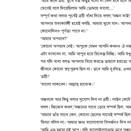
‘আমি জানি ত্রয়ী, মুখে যত কিছুই বলো না কেন মনে মন
ভেবেই বলে দিয়েছিলাম আমি তোমায় ভালো…’
সম্পূর্ণ কথা বলার পূর্বেই ত্রয়ী বাঁধা দিয়ে বলল,’অঙ্ক
আপনার শুভাকাঙ্ক্ষী হয়েই বলছি, আমায় ভুলে যান। আপনার
কোনোদিনও পূর্ণতা পাবে না।’
‘আমার অপরাধ?’
‘কোনো অপরাধ নেই। আপুকে যেমন আপনি কখনও ঐ নজর
এটা ভাববেন না, আমি আপুর হয়ে রিভেঞ্জ নিচ্ছি। আমি শুধ
পর যদি বাবা বলত আপনায় বিয়ে করতে তাহলে হয়তো আমি ব
জীবনে কোনো স্বপ্নপুরুষ ছিল না। তবে আমি দুঃখিত, এখ
‘ত্রয়ী!’
‘ভালো থাকবেন। আল্লাহ্ হাফেজ।’
অঙ্কনকে আর কিছু বলার সুযোগ দিল না ত্রয়ী। লাইন ক
বলল। জিজ্ঞেস করল,’অঙ্কনের সাথে তোর সম্পর্ক ছিল, আ
‘আমার তাঁর সাথে কেন, কোনো ছেলের সাথেই সম্পর্ক ছিল 
‘মিথ্যা বলিস না। আমার জন্য ভালোবাসা বিসর্জনও দিস না
‘আমি এত মহান নই আপু। যদি ভালোইবাসতাম তবে অঙ্কন ভ