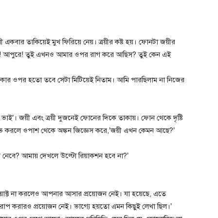
য়ী একবার তাকিয়েই মুখ ফিরিয়ে নেয়। ত্রয়ীর কষ্ট হয়। ফোনটা জয়ীর
ু! আপুরে! তুই এখনও আমার ওপর রাগ করে আছিস? তুই কেন এই
োর একার ওপর হতো তবে সেটা মিটিয়েই নিতাম। আমি পারছিলাম না নিজের
ন ভাই’। জয়ী এবং ত্রয়ী দুজনেই ফোনের দিকে তাকায়। ফোন থেকে দৃষ্টি
িসিভ করলে ওপাশ থেকে অঙ্কন জিজ্ঞেস করে,’জয়ী এখন কেমন আছে?’
ভাবে নেবে? আমায় দেখলে উল্টো রিয়াকশন হবে না?’
য়াক্ট না করলেও আপনার আসার প্রয়োজন নেই। যা হয়েছে, এতে
 করারও প্রয়োজন নেই। ভাগ্যে হয়তো এমন কিছুই লেখা ছিল।’