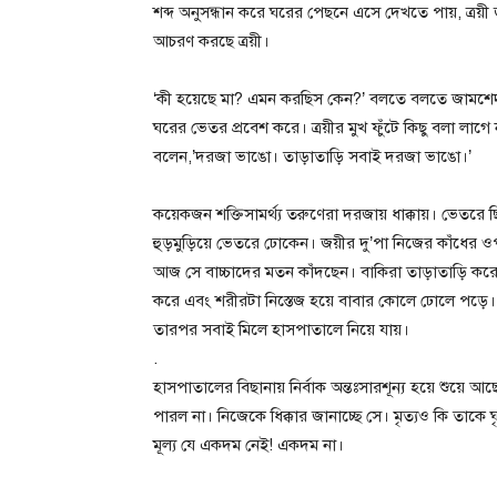
শব্দ অনুসন্ধান করে ঘরের পেছনে এসে দেখতে পায়, ত্রয়ী জ
আচরণ করছে ত্রয়ী।
‘কী হয়েছে মা? এমন করছিস কেন?’ বলতে বলতে জামশেদ র
ঘরের ভেতর প্রবেশ করে। ত্রয়ীর মুখ ফুঁটে কিছু বলা লাগ
বলেন,’দরজা ভাঙো। তাড়াতাড়ি সবাই দরজা ভাঙো।’
কয়েকজন শক্তিসামর্থ্য তরুণেরা দরজায় ধাক্কায়। ভেতরে ছ
হুড়মুড়িয়ে ভেতরে ঢোকেন। জয়ীর দু’পা নিজের কাঁধের 
আজ সে বাচ্চাদের মতন কাঁদছেন। বাকিরা তাড়াতাড়ি কর
করে এবং শরীরটা নিস্তেজ হয়ে বাবার কোলে ঢোলে পড়ে। ত্
তারপর সবাই মিলে হাসপাতালে নিয়ে যায়।
.
হাসপাতালের বিছানায় নির্বাক অন্তঃসারশূন্য হয়ে শুয়ে
পারল না। নিজেকে ধিক্কার জানাচ্ছে সে। মৃত্যও কি তা
মূল্য যে একদম নেই! একদম না।