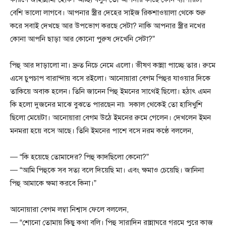
বেশি ভালো লাগবে। আপনার স্ত্রীর দেহের সাইজ রিকশাওয়ালা থেকে শুরু
করে সবাই দেখছে আর উপভোগ করছে সেটা? নাকি আপনার স্ত্রীর নখের
কোনা আপনি ছাড়া আর কোনো পুরুষ দেখেনি সেটা?”
পিহু আর দাড়ালো না। দ্রুত নিচে নেমে এলো। ভীষণ কান্না পাচ্ছে তার। রুমে
এসে চুপচাপ বারান্দায় বসে রইলো। আনোয়ারা বেগম পিহুর যাওয়ার দিকে
তাকিয়ে অবাক হলেন। তিনি জানেন পিহু ইমনের সাথেই ছিলো। হঠাৎ এমন
কি হলো দুজনের মাঝে বুঝতে পারছেন না৷ সকাল থেকেই তো হাসিখুশি
ছিলো মেয়েটা। আনোয়ারা বেগম উঠে ইমনের রুমে গেলেন। দেখলেন ইমন
মনমরা হয়ে বসে আছে। তিনি ইমনের পাশে বসে নরম কণ্ঠে বললেন,
— “কি হয়েছে তোমাদের? পিহু কাদছিলো কেনো?”
— “আমি পিহুকে সব সত্য বলে দিয়েছি মা। এবং ক্ষমাও চেয়েছি। জানিনা
পিহু আমাকে ক্ষমা করবে কিনা।”
আনোয়ারা বেগম লম্বা নিশ্বাস ফেলে বললেন,
— “শোনো তোমায় কিছু কথা বলি। পিহু সারাদিন রান্নাঘরে গরমে পুরে কাজ