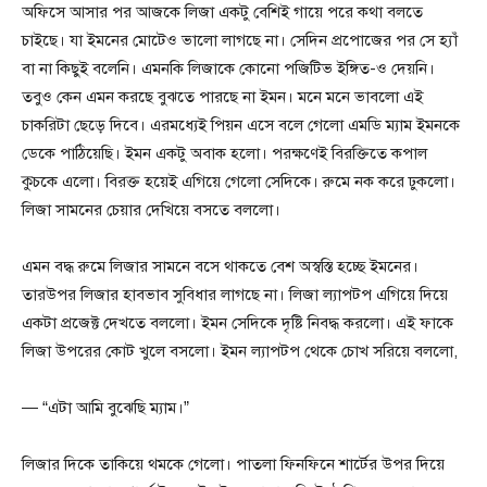
অফিসে আসার পর আজকে লিজা একটু বেশিই গায়ে পরে কথা বলতে
চাইছে। যা ইমনের মোটেও ভালো লাগছে না। সেদিন প্রপোজের পর সে হ্যাঁ
বা না কিছুই বলেনি। এমনকি লিজাকে কোনো পজিটিভ ইঙ্গিত-ও দেয়নি।
তবুও কেন এমন করছে বুঝতে পারছে না ইমন। মনে মনে ভাবলো এই
চাকরিটা ছেড়ে দিবে। এরমধ্যেই পিয়ন এসে বলে গেলো এমডি ম্যাম ইমনকে
ডেকে পাঠিয়েছি। ইমন একটু অবাক হলো। পরক্ষণেই বিরক্তিতে কপাল
কুচকে এলো। বিরক্ত হয়েই এগিয়ে গেলো সেদিকে। রুমে নক করে ঢুকলো।
লিজা সামনের চেয়ার দেখিয়ে বসতে বললো।
এমন বদ্ধ রুমে লিজার সামনে বসে থাকতে বেশ অস্বস্তি হচ্ছে ইমনের।
তারউপর লিজার হাবভাব সুবিধার লাগছে না। লিজা ল্যাপটপ এগিয়ে দিয়ে
একটা প্রজেক্ট দেখতে বললো। ইমন সেদিকে দৃষ্টি নিবদ্ধ করলো। এই ফাকে
লিজা উপরের কোট খুলে বসলো। ইমন ল্যাপটপ থেকে চোখ সরিয়ে বললো,
— “এটা আমি বুঝেছি ম্যাম।”
লিজার দিকে তাকিয়ে থমকে গেলো। পাতলা ফিনফিনে শার্টের উপর দিয়ে