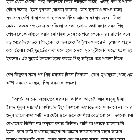
ইমন থেমে গেলো। পিহু অন্যদিকে ফিরে দাঁড়িয়ে আছে। একটু পরপর শরীর
কেঁপে উঠছে। ইমন বুঝলো মেয়েটা কাদছে। তার হৃদয়েও ভাঙন হচ্ছে।
সবচেয়ে বেশি খারাপ লাগছে গত আটদিন আগের ঘটনার জন্য। লিজা
কোনো এককাজে ফোন করেছিলো তাকে। ফোনে কথা বলার সময় পিহু
পেছন থেকে জড়িয়ে ধরায় মোবাইল মেঝেতে পরে ভেঙে যায়। রাগের বসে
চড় মেরে দিয়েছিলো পিহুকে। সেদিন মেয়েটা টুশব্দও করেনি। চুপচাপ প্রস্থান
করেছিলো। সেই মুহুর্তের কথা মনে হলে হৃদয়ে সূচ ফুটানোর মতো যন্ত্রণা হয়
ইমনের। এই মুহুর্তে ইমনের ইচ্ছে করছে পিহু জড়িয়ে ধরে শান্তনা দিতে।
বেশ কিছুক্ষণ সময় পর পিহু ইমনের দিকে ফিরলো। চোখ-মুখ ফুলে গেছে এই
অল্প সময়ের মধ্যেই। পিহু ইমনকে বললো,
— “আপনি জানেন জান্নাতের দরজায় কি লিখা আছে? ‘আদ দায়ূস্যুই লা
ইয়াদ খুলুল জান্নাহ’। অর্থাৎ ‘দাইয়ূস’ কখনো জান্নাতে প্রবেশ করবে না। আর
শুনুন ভালোবাসা সেটা নয় যেটা জনে জনে দেখিয়ে বেড়ানো হয়। ভালোবাসা
দেখানোর জিনিস নয় অনুভব করার জিনিস। আমি আপনাকে ভালোবাসি
ইমন। আর আমি কখনোই চাইবো না আমার ভালোবাসার মানুষ আমার
কারণে জাহান্নামী হোক। আচ্ছা বলুন তো আপনার কাছে কোন ব্যাপারটা