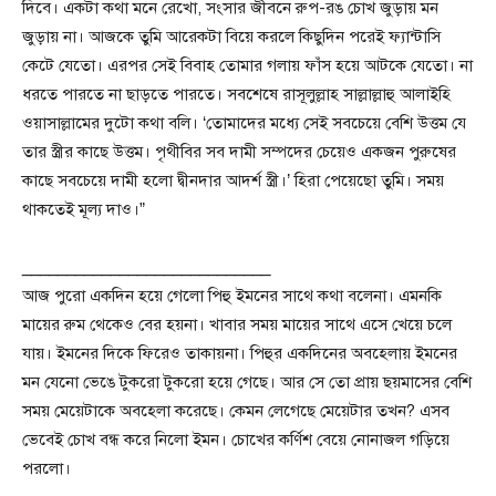
দিবে। একটা কথা মনে রেখো, সংসার জীবনে রুপ-রঙ চোখ জুড়ায় মন
জুড়ায় না। আজকে তুমি আরেকটা বিয়ে করলে কিছুদিন পরেই ফ্যান্টাসি
কেটে যেতো। এরপর সেই বিবাহ তোমার গলায় ফাঁস হয়ে আটকে যেতো। না
ধরতে পারতে না ছাড়তে পারতে। সবশেষে রাসূলুল্লাহ সাল্লাল্লাহু আলাইহি
ওয়াসাল্লামের দুটো কথা বলি। ‘তোমাদের মধ্যে সেই সবচেয়ে বেশি উত্তম যে
তার স্ত্রীর কাছে উত্তম। পৃথীবির সব দামী সম্পদের চেয়েও একজন পুরুষের
কাছে সবচেয়ে দামী হলো দ্বীনদার আদর্শ স্ত্রী।’ হিরা পেয়েছো তুমি। সময়
থাকতেই মূল্য দাও।”
____________________________
আজ পুরো একদিন হয়ে গেলো পিহু ইমনের সাথে কথা বলেনা। এমনকি
মায়ের রুম থেকেও বের হয়না। খাবার সময় মায়ের সাথে এসে খেয়ে চলে
যায়। ইমনের দিকে ফিরেও তাকায়না। পিহুর একদিনের অবহেলায় ইমনের
মন যেনো ভেঙে টুকরো টুকরো হয়ে গেছে। আর সে তো প্রায় ছয়মাসের বেশি
সময় মেয়েটাকে অবহেলা করেছে। কেমন লেগেছে মেয়েটার তখন? এসব
ভেবেই চোখ বন্ধ করে নিলো ইমন। চোখের কর্ণিশ বেয়ে নোনাজল গড়িয়ে
পরলো।