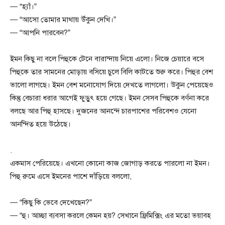
— “হ্যাঁ।”
— “আসো তোমার মাথায় উঁকুন দেখি।”
— “আপনি পারবেন?”
ইমন কিছু না বলে পিহুকে টেনে বারান্দায় নিয়ে এলো। নিজে চেয়ারে বসে
পিহুকে তার সামনের মোড়ায় বসিয়ে চুলে বিলি কাটতে শুরু করে। পিহুর বেশ
ভালো লাগছে। ইমন বেশ মনোযোগ দিয়ে দেখতে লাগলো। উকুন পেয়েছেও
কিন্তু বেচারা ধরার আগেই ফুড়ুৎ হয়ে গেছে। ইমন সেসব পিহুকে বর্ণনা করে
বলছে আর পিহু হাসছে। দুজনের আনন্দে চারপাশের পরিবেশও যেনো
আনন্দিত হয়ে উঠেছে।
.
একমাস পেরিয়েছে। এখনো কোনো কাজ জোগাড় করতে পারলো না ইমন।
পিহু রুমে এসে ইমনের পাশে দাঁড়িয়ে বললো,
— “কিছু কি ভেবে দেখেছেন?”
— “হু। আচ্ছা ব্যবসা করলে কেমন হয়? সেখানে ফ্রিমিক্সিং এর মতো ভয়াবহ