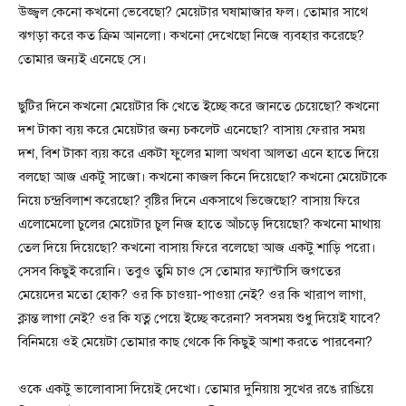
উজ্জ্বল কেনো কখনো ভেবেছো? মেয়েটার ঘষামাজার ফল। তোমার সাথে
ঝগড়া করে কত ক্রিম আনলো। কখনো দেখেছো নিজে ব্যবহার করেছে?
তোমার জন্যই এনেছে সে।
ছুটির দিনে কখনো মেয়েটার কি খেতে ইচ্ছে করে জানতে চেয়েছো? কখনো
দশ টাকা ব্যয় করে মেয়েটার জন্য চকলেট এনেছো? বাসায় ফেরার সময়
দশ, বিশ টাকা ব্যয় করে একটা ফুলের মালা অথবা আলতা এনে হাতে দিয়ে
বলছো আজ একটু সাজো। কখনো কাজল কিনে দিয়েছো? কখনো মেয়েটাকে
নিয়ে চন্দ্রবিলাশ করেছো? বৃষ্টির দিনে একসাথে ভিজেছো? বাসায় ফিরে
এলোমেলো চুলের মেয়েটার চুল নিজ হাতে আঁচড়ে দিয়েছো? কখনো মাথায়
তেল দিয়ে দিয়েছো? কখনো বাসায় ফিরে বলেছো আজ একটু শাড়ি পরো।
সেসব কিছুই করোনি। তবুও তুমি চাও সে তোমার ফ্যান্টাসি জগতের
মেয়েদের মতো হোক? ওর কি চাওয়া-পাওয়া নেই? ওর কি খারাপ লাগা,
ক্লান্ত লাগা নেই? ওর কি যত্ন পেয়ে ইচ্ছে করেনা? সবসময় শুধু দিয়েই যাবে?
বিনিময়ে ওই মেয়েটা তোমার কাছ থেকে কি কিছুই আশা করতে পারবেনা?
ওকে একটু ভালোবাসা দিয়েই দেখো। তোমার দুনিয়ায় সুখের রঙে রাঙিয়ে