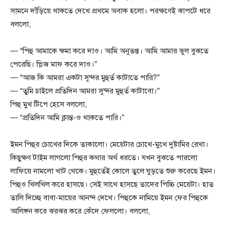
সামনে দাঁড়িয়ে থাকতে দেখে প্রথমে অবাক হলো। পরক্ষণেই ঝাপটে ধরে
বললো,
— “পিহু আমাকে ক্ষমা করে দাও। আমি অনুতপ্ত। আমি আমার ভুল বুঝতে
পেরেছি। প্লিজ মাফ করে দাও।”
— “আজ কি আমরা একটা সুন্দর মুহুর্ত কাটাতে পারি?”
— “তুমি চাইলে প্রতিদিন আমরা সুন্দর মুহুর্ত কাটাবো।”
পিহু মুখ টিপে হেসে বললো,
— “প্রতিদিন আমি ক্লান্ত-ও থাকতে পারি।”
ইমন পিহুর চোখের দিকে তাকালো। মেয়েটার চোখে-মুখে দুষ্টামির রেখা।
কিছুক্ষণ টাইম লাগলো পিহুর কথার অর্থ ধরতে। যখন বুঝতে পারলো
লাফিয়ে নামলো খাট থেকে। মুহুর্তেই কোলে তুলে ঘুড়তে শুরু করেছে ইমন।
পিহুও খিলখিল করে হাসছে। সেই সাথে হাসছে তাদের পিচ্চি মেয়েটা। হাত
তালি দিচ্ছে বাবা-মায়ের আনন্দ দেখে। পিহুকে নামিয়ে ইমন ফের পিহুকে
আলিঙ্গন করে ঝরঝর করে কেঁদে ফেললো। বললো,