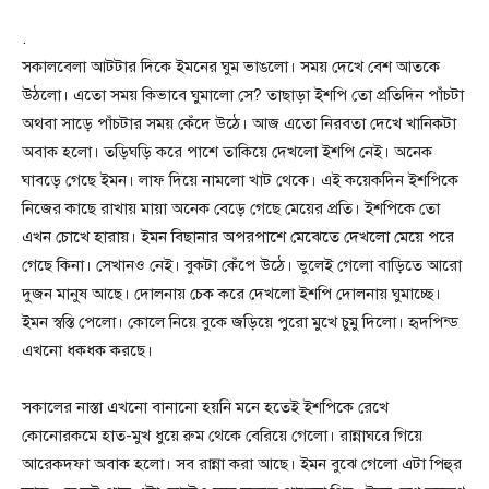
.
সকালবেলা আটটার দিকে ইমনের ঘুম ভাঙলো। সময় দেখে বেশ আতকে
উঠলো। এতো সময় কিভাবে ঘুমালো সে? তাছাড়া ইশপি তো প্রতিদিন পাঁচটা
অথবা সাড়ে পাঁচটার সময় কেঁদে উঠে। আজ এতো নিরবতা দেখে খানিকটা
অবাক হলো। তড়িঘড়ি করে পাশে তাকিয়ে দেখলো ইশপি নেই। অনেক
ঘাবড়ে গেছে ইমন। লাফ দিয়ে নামলো খাট থেকে। এই কয়েকদিন ইশপিকে
নিজের কাছে রাখায় মায়া অনেক বেড়ে গেছে মেয়ের প্রতি। ইশপিকে তো
এখন চোখে হারায়। ইমন বিছানার অপরপাশে মেঝেতে দেখলো মেয়ে পরে
গেছে কিনা। সেখানও নেই। বুকটা কেঁপে উঠে। ভুলেই গেলো বাড়িতে আরো
দুজন মানুষ আছে। দোলনায় চেক করে দেখলো ইশপি দোলনায় ঘুমাচ্ছে।
ইমন স্বস্তি পেলো। কোলে নিয়ে বুকে জড়িয়ে পুরো মুখে চুমু দিলো। হৃদপিন্ড
এখনো ধকধক করছে।
সকালের নাস্তা এখনো বানানো হয়নি মনে হতেই ইশপিকে রেখে
কোনোরকমে হাত-মুখ ধুয়ে রুম থেকে বেরিয়ে গেলো। রান্নাঘরে গিয়ে
আরেকদফা অবাক হলো। সব রান্না করা আছে। ইমন বুঝে গেলো এটা পিহুর