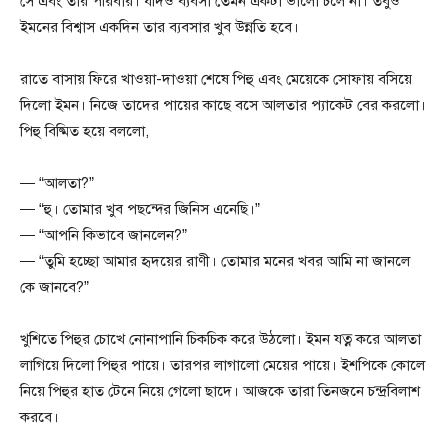
সে এবং তার পরিবার। যদিও ব্যবসা তেমন একটা ভালো চলে না। তবুও
ইমনের বিশ্বাস একদিন তার ব্যবসার খুব উন্নতি হবে।
রাতে বাসায় ফিরে খাওয়া-দাওয়া শেষে পিহু এবং মেয়েকে সোফায় বসিয়ে
দিলো ইমন। নিজে তাদের পায়ের কাছে বসে আলতার প্যাকেট বের করলো।
পিহু বিষ্মিত হয়ে বললো,
— “আলতা?”
— “হু। তোমার খুব পছন্দের জিনিস এনেছি।”
— “আপনি কিভাবে জানলেন?”
— “তুমি হচ্ছো আমার হৃদয়ের রাণী। তোমার মনের খবর আমি না জানলে
কে জানবে?”
খুশিতে পিহুর চোখে নোনাপানি চিকচিক করে উঠলো। ইমন যত্ন করে আলতা
লাগিয়ে দিলো পিহুর পায়ে। তারপর লাগালো মেয়ের পায়ে। ইশপিকে কোলে
নিয়ে পিহুর হাত টেনে নিয়ে গেলো ছাদে। আজকে তারা তিনজনে চন্দ্রবিলাশ
করবে।