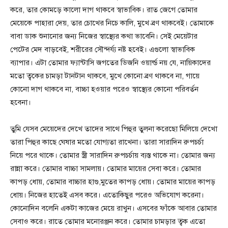
করে, তার কোমড়ে কালো দাগ থাকবে স্বাভাবিক। রাত জেগে তোমার
মেয়েকে পাহারা দেয়, তার চোখের নিচে কালি, মুখে ব্রণ থাকবেই। তোমাকে
বাবা ডাক শুনানোর জন্য নিজের স্বাস্থ্যের কথা ভাবেনি। সেই মেয়েটার
পেটের মেদ বাড়বেই, শরীরের সৌন্দর্য্য নষ্ট হবেই। এগুলো স্বাভাবিক
ব্যাপার। এটা তোমার ফ্যান্টাসি জগতের ডিজনি ওয়ার্ল্ড নয় যে, নায়িকাদের
মতো ত্বকের চামড়া টানটান থাকবে, মুখে কোনো ব্রণ থাকবে না, গায়ে
কোনো দাগ থাকবে না, বাচ্চা হওয়ার পরেও স্বাস্থ্যের কোনো পরিবর্তন
হবেনা।
তুমি যেসব মেয়েদের দেখে তাদের সাথে পিহুর তুলনা করেছো মিলিয়ে দেখো
তারা পিহুর কাছে ঘেষার মতো যোগ্যতা রাখেনা। তারা সারাদিন রুপচর্চা
নিয়ে পরে থাকে। তোমার স্ত্রী সারাদিন রুপচর্চায় ব্যস্ত থাকে না। তোমার জন্য
রান্না করে। তোমার বাচ্চা সামলায়। তোমার মায়ের সেবা করে। তোমার
কাপড় ধোয়, তোমার বাচ্চার হাগু,মুতের কাপড় ধোয়। তোমার মায়ের কাপড়
ধোয়। নিজের হাতেই এসব করে। এতোকিছুর পরেও অভিযোগ করেনা।
কোনোদিন বলেনি একটা কাজের মেয়ে রাখুন। এসবের ফাঁকে আবার তোমার
সেবাও করে। রাতে তোমার মনোরঞ্জন করে। তোমার চামড়ার ত্বক এতো