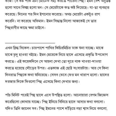
কাজ। সে কষ্ট পাক এটা মোটেও সহ্য করতে পারেনা পিহু। ইমন বেশ অনুতপ্ত
হলো সাথে বিষন্ন হলো মন। সে মেয়েটাকে কত কষ্ট দিয়েছে। যা-তা ব্যবহার
করেছে। দিনের পর দিন ইগনোর করেছে। অথচ মেয়েটা একটুও রাগ
করেনি। না করেছে অভিমান। ইমন সিদ্ধান্ত নিলো আজকেই সে তার
পিহুরাণীর কাছে ক্ষমা চাইবে।
________________________
এখন স্নিগ্ধ বিকেল। চারপাশে পাখির কিচিরমিচির ডাক শুনা যাচ্ছে। মাঝে
মাঝে মৃদু হাওয়া বইছে। ইমন মেয়েকে নিয়ে ছাদে এসেছে প্রকৃতি উপভোগ
করতে। এই কয়েকদিনে সে আয়না দেখা তো দূরে থাক খাওয়া-দাওয়া
করতে হয়েছে দৌড়ের উপর। এতকাজ এই ছোট্ট সংসারটায়। আর সে কিনা
দিনরাত পিহুকে কথা শুনিয়েছে। সেসব ভেবে ফের মন খারাপ হলো। ছাদের
দরজার দিকে ফিরলো পিহু এসেছে কিনা দেখার জন্য।
পাঁচ মিনিট পরেই পিহু ছাদে এসে উপস্থিত হলো। আনোয়ারা বেগম জিজ্ঞেস
করেছিলো কোথায় যাচ্ছে। পিহু ইনিয়ে বিনিয়ে ছাদে আসার কথা বললো।
যদিও তিনি জানেন সব। পিহু ইমনের পাশে দাঁড়িয়ে লম্বা শ্বাস নিয়ে বললো,