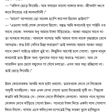
— “অফিস ছেড়ে দিয়েছি। আর বলছেন ভালো থাকার কথা। জীবনটা ধ্বংস
করে দিয়েছে ওই কালনাগিনী।”
— “মানে? আপনারা তো অনেক হ্যাপি কাপেল ছিলেন তাইনা?”
— “এগুলো সবই লোক দেখানো ছিলো। বস্তুত আমি কখনোই সুখ পাইনি ওর
সাথে থেকে৷ সবসময় শুধু আমার টাকা উড়িয়েছে। আব্বা-আম্মার সাথে যা-
তা ব্যবহার করেছে। আমাকে বলেছে আমি আমার বাবা-মাকে বৃদ্ধাশ্রমে রেখে
আসতাম। কত ঠাট বেডির চিন্তা করছেন? তাই বললাম আমার আব্বা-আম্মা
যাবে কেন? যাইতে হইলে তুই যা। কিছুদিন আগেই চলে গেলো। পুরুষ মানুষ
কখনোই তার স্ত্রীকে অন্য পুরুষের সাথে সহ্য করতে পারেনা। আর সে
সারাদিন তার ছেলে বন্ধুদের গা ঘেঁষে চলতো। এসব আর সহ্য হচ্ছিলো না।
তাই ছেড়ে দিয়েছি।”
ইমন কোনোরকম আসছি বলে হাটা ধরলো। তাদেরকে দেখে সে নিজেকে
অসুখী ভাবছিলো। আর এখন দেখা গেলো তারা নিজেরাই সুখী না। পিহুকে
কতটা কষ্ট দিয়েছে সে। সেসব ভেবে দীর্ঘশ্বাস ফেললো। আসার পথে ফুলের
দোকান দেখে দাঁড়িয়ে গেলো ইমন। পনেরো টাকা দিয়ে একটা লাল গোলাপ
কিনে নিলো। বাসায় এসে কলিংবেল চাপতেই পিহু দরজা খুলে হাসিমুখে