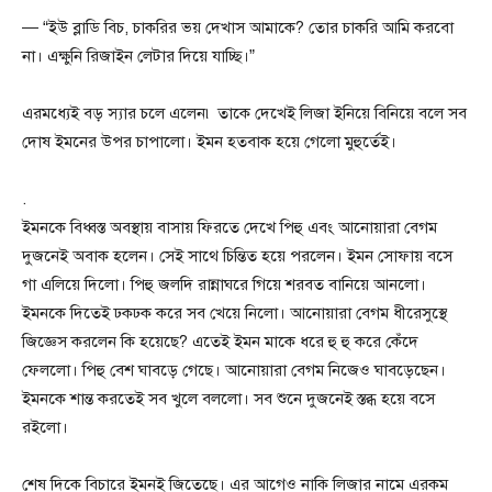
— “ইউ ব্লাডি বিচ, চাকরির ভয় দেখাস আমাকে? তোর চাকরি আমি করবো
না। এক্ষুনি রিজাইন লেটার দিয়ে যাচ্ছি।”
এরমধ্যেই বড় স্যার চলে এলেন৷ তাকে দেখেই লিজা ইনিয়ে বিনিয়ে বলে সব
দোষ ইমনের উপর চাপালো। ইমন হতবাক হয়ে গেলো মুহুর্তেই।
.
ইমনকে বিধ্বস্ত অবস্থায় বাসায় ফিরতে দেখে পিহু এবং আনোয়ারা বেগম
দুজনেই অবাক হলেন। সেই সাথে চিন্তিত হয়ে পরলেন। ইমন সোফায় বসে
গা এলিয়ে দিলো। পিহু জলদি রান্নাঘরে গিয়ে শরবত বানিয়ে আনলো।
ইমনকে দিতেই ঢকঢক করে সব খেয়ে নিলো। আনোয়ারা বেগম ধীরেসুস্থে
জিজ্ঞেস করলেন কি হয়েছে? এতেই ইমন মাকে ধরে হু হু করে কেঁদে
ফেললো। পিহু বেশ ঘাবড়ে গেছে। আনোয়ারা বেগম নিজেও ঘাবড়েছেন।
ইমনকে শান্ত করতেই সব খুলে বললো। সব শুনে দুজনেই স্তব্ধ হয়ে বসে
রইলো।
শেষ দিকে বিচারে ইমনই জিতেছে। এর আগেও নাকি লিজার নামে এরকম