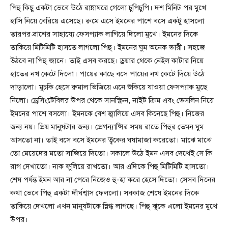
পিহু কিছু একটা ভেবে উঠে রান্নাঘরে গেলো চুপিচুপি। দশ মিনিট পর মুখে
হাসি নিয়ে বেরিয়ে এসেছে। রুমে এসে ইমনের পাশে বসে একটু হাসলো
তারপর ব্রাশের সাহায্যে ফেসপ্যাক লাগিয়ে দিলো মুখে। ইমনের দিকে
তাকিয়ে মিটিমিটি হাসতে লাগলো পিহু। ইমনের ঘুম অনেক ভারী। সহজে
উঠবে না পিহু জানে। তাই এসব করছে। ড্রয়ার থেকে নেইল কাটার নিয়ে
হাতের নখ কেটে দিলো। পায়ের কাছে বসে পায়ের নখ কেটে দিয়ে উঠে
দাড়ালো। মুচকি হেসে রুমাল ভিজিয়ে এনে শুকিয়ে যাওয়া ফেসপ্যাক মুছে
নিলো। ড্রেসিংটেবিলর উপর থেকে সানস্ক্রিন, নাইট ক্রিম এবং ভেসলিন নিয়ে
ইমনের পাশে বসলো। ইমনকে বেশ জ্বালিয়ে এসব কিনেছে পিহু। নিজের
জন্য নয়। প্রিয় মানুষটার জন্য। প্রেগন্যান্সির সময় রাতে পিহুর তেমন ঘুম
আসতো না। তাই বসে বসে ইমনের ত্বকের ঘষামাজা করেতো। মাঝে মাঝে
তো মেয়েদের মতো সাজিয়ে দিতো। সকালে উঠে ইমন এসব দেখেই সে কি
রাগ দেখাতো। নাক ফুলিয়ে রাখতো। আর এদিকে পিহু মিটিমিটি হাসতো।
শেষ পর্যন্ত ইমন আর না পেরে নিজেও হু-হা করে হেসে দিতো। সেসব দিনের
কথা ভেবে পিহু একটা দীর্ঘশ্বাস ফেললো। সবকাজ শেষে ইমনের দিকে
তাকিয়ে দেখলো এখন মানুষটাকে স্নিগ্ধ লাগছে। পিহু ঝুকে এলো ইমনের মুখে
উপর।