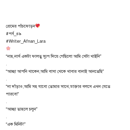
প্রেমের পাঁচফোড়ন
#পর্ব_৪৯
#Writer_Afnan_Lara
“নাহ,নার্স একটা ফালতু স্যুপ দিয়ে গেছিলো আমি সেটা খাইনি”
.
“আচ্ছা আপনি থাকেন,আমি বাসা থেকে খাবার বানাই আনতেছি”
.
“না দাঁড়াও,আমি সহ যাবো তোমার সাথে,ডাক্তার বলসে এখন যেতে
পারবো”
.
“আচ্ছা তাহলে চলুন”
.
“এক মিনিট!”