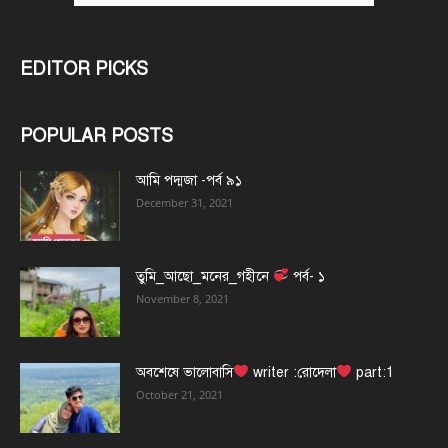
EDITOR PICKS
POPULAR POSTS
আমি পদ্মজা -পর্ব ৯১
December 31, 2021
তুমি_আছো_মনের_গহীনে
পর্ব- ১
November 8, 2021
অবশেষে ভালোবাসি
writer :রোদেলা
part:1
October 21, 2021