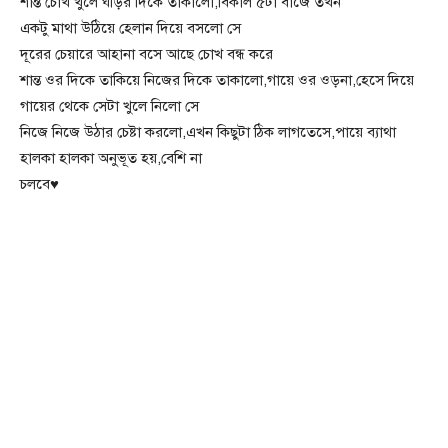
শান্ত চোখ খুলে ঘড়ির দিকে তাকালো,বিকাল ৫টা বাজে তখন
একটু মাথা উঠিয়ে হেলান দিয়ে বসলো সে
দূরের চেয়ারে আহানা বসে আছে চোখ বন্ধ করে
শান্ত ওর দিকে তাকিয়ে নিজের দিকে তাকালো,গায়ে ওর ওড়না,হেসে দিয়ে
গায়ের থেকে সেটা খুলে নিলো সে
নিজে নিজে উঠার চেষ্টা করলো,এখন কিছুটা ঠিক লাগতেসে,পায়ে ব্যাথা
হালকা হালকা অনুভূত হয়,বেশি না
চলবে♥