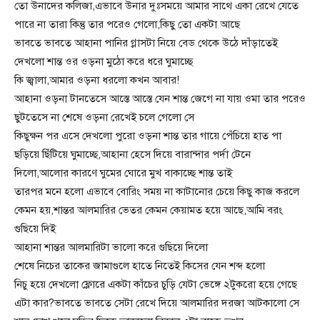
তো উনাদের কলিজা,এভাবে উনার দুঃসময়ে আমার সাথে একা রেখে যেতে
পারে না তারা কিন্তু তার পরেও গেলো,কিছু তো একটা আছে
ভাবতে ভাবতে আহানা পানির গ্লাসটা নিয়ে বেড থেকে উঠে দাঁড়াতেই
দেখলো শান্ত ওর ওড়না মুঠো করে ধরে ঘুমাচ্ছে
কি জ্বালা,আমার ওড়না ধরলো কখন আবার!
আহানা ওড়না টানতেসে আস্তে আস্তে যেন শান্ত জেগে না যায় ওমা তার পরেও
ছুটতেসে না শেষে ওড়না রেখেই চলে গেলো সে
কিছুক্ষন পর এসে দেখলো পুরো ওড়না শান্ত তার গায়ে পেঁচিয়ে হাত পা
ছড়িয়ে ছিঁটিয়ে ঘুমাচ্ছে,আহানা হেসে দিয়ে বারান্দার পর্দা টেনে
দিলো,আলোর কারণে ঘুমের ঘোরে মুখ বাকাচ্ছে শান্ত তাই
তারপর মনে হলো এভাবে বোরিং সময় না কাটানোর চেয়ে কিছু কাজ করলে
কেমন হয়,শান্তর আলমারির ভেতর কেমন কেয়ামত হয়ে আছে,আমি বরং
গুছিয়ে দিই
আহানা শান্তর আলমারিটা ভালো করে গুছিয়ে দিলো
শেষে নিচের তাকের জামাগুলে হাতে নিতেই কিসের যেন শব্দ হলো
নিচু হয়ে দেখলো ফ্লোরে একটা কাঁচের চুড়ি যেটা ভেঙ্গে ২টুকরো হয়ে গেছে
এটা কার?ভাবতে ভাবতে সেটা রেখে দিয়ে আলমারির দরজা আটকালো সে