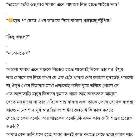
“তাহলে ভেরি গুড,যাও খাবার এনে আমাকে নিজ হাতে খাইয়ে দাও”
.
“
হাত পা ভেঙ্গে এখন আমাকে দিয়ে কামলা খাটাচ্ছে,স্টুপিড!”
.
“কিছু বললে?”
.
“না,আনতেসি”
.
আহানা খাবার এনে শান্তকে নিজের হাতে খাওয়াই দিলো তারপর ঔষুধ
শান্ত গেমসে মন দিয়ে কখন যে এক প্লেট খাবার শেষ করলো বুঝতেই পারলো
না,ঔষুধ খেয়ে বিছানায় মাথা এলাতেই গভীর ঘুমে তলিয়ে গেলো সে
এত তাড়াতাড়ি মানুষ কিভাবে ঘুমাতে পারে তাই ভাবতেসে আহানা
খেতে মন চাচ্ছে না তার,এদিকে শান্ত বাসায় একা তাকে ফেলে রেখেও যাওয়া
যাচ্ছে না,নওশাদ,সূর্য আর রিয়াজ ভাইয়া ৩জনেই কি কাজ করতে
গেছে,তাকেও বলেনি আর শান্তকেও বলেনি,কি এমন কাজ যেটা শান্তর চেয়েও
জরুরি?
আমার কেন জানি মনে হচ্ছে শান্তর জন্যই কাজ করতে গেছে তারা,কারণ শান্ত