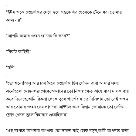
.
“ইটস ওকে,৫৩কেজির মেয়ে হয়ে ৭৬কেজির ছেলেকে টেনে ধরা তোমার
কাম্য নয়”
.
“আপনি আমার ওজন জানেন কি করে?”
.
“বিরাট কাহিনী”
.
“শুনি”
.
“তো শুনো!আলু আর চাল মিলে ৫৩কেজি ছিল সেদিন বাবা আসার সময়
এনেছিলো মোহনগঞ্জ থেকে,আমাদের তো নিজস্ব ক্ষেত আছে,বাবা মাসকাবার
করে দিয়েছে,আমি রিকসা থেকে তুলে গার্ডের হাতে দিসিলাম,তো সেই ওজন
আর তোমার ওজন সেম লাগলো,আন্দাজ করে নিলাম,তোমাকে তো সেদিন
ফ্লোর থেকে তুলে বিছানায় এনেছিলাম”
.
“ওহ,বাপরে আপনার আন্দাজ তো দারুন,যাই হোক বসুন,আমি আপনার জন্য