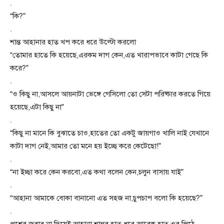
.
“কি?”
.
শান্ত আহানার হাত খপ করে ধরে উল্টো করলো
“তোমার হাতে কি হয়েছে,এরকম দাগ কেন,এত খারাপভাবে কাটা গেছে কি
করে?”
.
“ও কিছু না,আসলে আয়নাটা ভেঙ্গে গেসিলো তো সেটা পরিষ্কার করতে গিয়ে
হয়েছে,এটা কিছু না”
.
“কিছু না মানে কি বুঝাতে চাও,হাতের তো একটু জায়গাও খালি নাই যেখানে
কাটা দাগ নেই,আমার তো মনে হয় ইচ্ছে করে কেটেছো!”
.
“না ইচ্ছা করে কেন করবো,এত কথা বলেন কেন,চলুন বাসায় যাই”
.
“আহানা আমাকে বোকা বানানো এত সহজ না,চুপচাপ বলো কি হয়েছে?”
.
প্রশ্নের জবাব না দিয়েই আহানা শান্তর হাত ধরে আরেক হাত ওর পিঠে