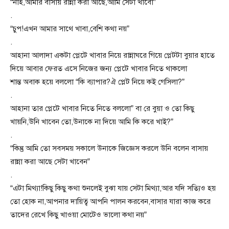
“নাহ,আমার বাসায় রান্না করা আছে,আমি সেটা খাবো”
.
“চুপ!এখন আমার সাথে খাবা,বেশি কথা নয়”
.
আহানা আলাদা একটা প্লেটে খাবার নিয়ে রান্নাঘরে গিয়ে প্লেটটা বুয়ার হাতে
দিয়ে আবার ফেরত এসে নিজের জন্য প্লেটে খাবার নিতে থাকলো
শান্ত অবাক হয়ে বললো “কি ব্যাপার?ঐ প্লেট নিয়ে কই গেসিলা?”
.
আহানা তার প্লেটে খাবার নিতে নিতে বললো” বা রে বুয়া ও তো কিছু
খায়নি,উনি খাবেন তো,উনাকে না দিয়ে আমি কি করে খাই?”
.
“কিন্তু আমি তো সবসময় সকালে উনাকে জিজ্ঞেস করলে উনি বলেন বাসায়
রান্না করা আছে সেটা খাবেন”
.
“এটা মিথ্যা!কিছু কিছু কথা শুনলেই বুঝা যায় সেটা মিথ্যা,আর যদি সত্যিও হয়
তো হোক না,আপনার দায়িত্ব আপনি পালন করবেন,বাসার যারা কাজ করে
তাদের রেখে কিছু খাওয়া মোটেও ভালো কথা নয়”
.