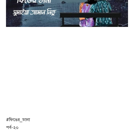
#ফিঙের_ডানা
পর্ব-২০