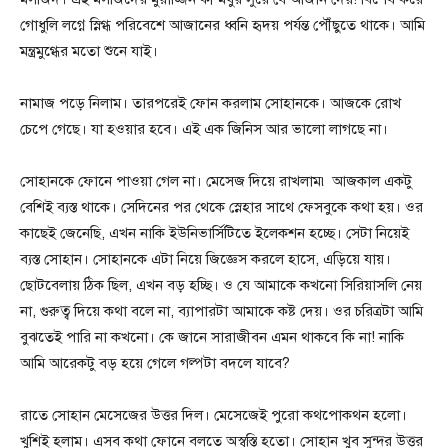
গোধুলি লগ্নে স্নিগ্ধ পরিবেশে আজানের ধ্বনি হৃদয় পর্যন্ত পৌঁছুতে থাকে। আমি
মন্ত্রমুগ্ধের মতো শুনে যাই।
নামাজ পড়ে নিলাম। তারপরেই ফোন করলাম সোহানকে। আজকে রোখ
চেপে গেছে। যা হওয়ার হবে। এই এক জিনিস আর ভালো লাগছে না।
সোহানকে ফোনে পাওয়া গেল না। মেসেজ দিয়ে রাখলাম৷ আজকাল একটু
বেশিই ব্যস্ত থাকে। সেদিনের পর থেকে স্নেহার সাথে ফেসবুকে কথা হয়। ওর
কাছেই জেনেছি, এখন নাকি ইউনিভার্সিটিতে ইলেকশন হচ্ছে। সেটা নিয়েই
ব্যস্ত সোহান। সোহানকে এটা নিয়ে জিজ্ঞেস করলে হাসে, এড়িয়ে যায়।
ছোটবেলায় ঠিক ছিল, এখন বড় হচ্ছি। ও যে আমাকে কখনো সিরিয়াসলি নেয়
না, গুরুত্ব দিয়ে কথা বলে না, ব্যাপারটা আমাকে কষ্ট দেয়। ওর চরিত্রটা আমি
বুঝতেই পারি না কখনো। কে জানে সারাজীবন এমন থাকবে কি না! নাকি
আমি আরেকটু বড় হয়ে গেলে গল্পটা বদলে যাবে?
রাতে সোহান মেসেজের উত্তর দিল। মেসেজেই পুরো কথপোকথন হলো।
খুশিই হলাম। এসব কথা ফোনে বলতে অস্বস্তি হতো। সোহান খুব সুন্দর উত্তর