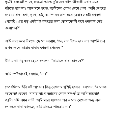
দুটো মিলতেই পারে, হয়তো তাতে দু’জনের বাকি জীবনটা মরার মতো
বাঁচতে হবে না। আজ মনে হচ্ছে, বহুদিনের বোঝা নেমে গেল। আমি ভেতরে
জমিয়ে রাখা কথা, দুঃখ, কষ্ট, আনন্দ সব ভাগ করে নেয়ার একটা জায়গা
পেয়েছি। এত বড় একটা উপকারের জন্য তোমাকে কী বলে ধন্যবাদ দেই
বলোতো?”
আমি লম্বা করে নিঃশ্বাস ফেলে বললাম, “ধন্যবাদ দিতে হবে না। আপনি তো
এখন থেকে আমার বাবার জায়গা পেলেন।”
উনি মাথা নিচু করে হেসে বললেন, “আমাকে বাবা ডাকবে?”
আমি স্পষ্টভাবেই বললাম, “না।”
ভেবেছিলাম উনি কষ্ট পাবেন। কিন্তু দেখলাম খুশিই হলেন। বললেন, “আমাকে
আঙ্কেলই ডেকো। বাবার সাথে সন্তানের কেমন সম্পর্ক তা আমি ভালোই
জানি। যদি এমন ভাবি, আমি মারা যাওয়ার পর আমার মেয়েরা অন্য এক
লোককে বাবা ডাকছে, আমি মানতে পারতাম না।”