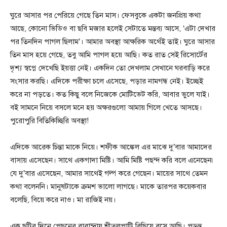
ঘুরে আসার পর পেরিয়ে গেছে তিন মাস। ফেসবুকে একটা জনপ্রিয় কথা
আছে, কোনো ভিডিও বা ছবি মজার হলেই সেটাতে মন্তব্য আসে, ‘এটা দেখার
পর তিনদিন পাগল ছিলাম’। আমার অবস্থা আক্ষরিক অর্থেই তাই। ঘুরে আসার
তিন মাস হয়ে গেছে, তবু আমি পাগল হয়ে আছি। কত রাত সেই রিসোর্টের
দৃশ্য স্বপ্নে দেখেছি ইয়ত্তা নেই। একদিন তো দেখলাম সেখানে ঘরবাড়ি করে
সংসার করছি। এদিকে পরীক্ষা চলে এসেছে, পড়ার নামগন্ধ নেই। ইচ্ছেই
করে না পড়তে। কত কিছু বলে নিজেকে মোটিভেট করি, আবার ভুলে যাই।
বই সামনে নিয়ে বসলে মনে হয় অক্ষরগুলো আমায় গিলে খেতে আসছে।
পুরোপুরি বিতিকিচ্ছিরি অবস্থা!
এদিকে আরেক চিন্তা মাকে নিয়ে। শফীক আঙ্কেল এর মাঝে দু’বার আমাদের
বাসায় এসেছেন। সাথে একগাদা মিষ্টি। আমি মিষ্টি পছন্দ করি বলে এনেছেন৷
যে দু’বার এসেছেন, আমার সাথেই গল্প করে গেছেন। মায়ের সাথে তেমন
কথা বলেননি। মানুষটাকে ক্রমশ ভালো লাগছে। মাকে তারপর কয়েকবার
বলেছি, বিয়ে করে নাও। মা রাজিই নয়।
এক ছুটির দিনে পেছনের বারান্দায় শীতলপাটি বিছিয়ে বসে আছি। পড়ন্ত