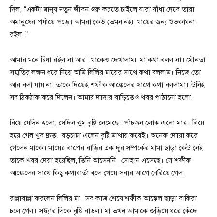
দিল, “একটা মানুষ নতুন জীবন শুরু করতে চাইলে যারা বাঁধা দেবে তারা
অমানুষের পর্যায়ে পড়ে। আমরা কেউ তেমন নই৷ মায়ের জন্য শুভকামনা
রইল।”
আমার মনে দ্বিধা রইল না আর। মাকেও দেখালাম৷ মা কথা বলল না। মৌনতা
সম্মতির লক্ষন ধরে নিয়ে আমি লিলির মায়ের সাথে কথা বললাম। নিজে তো
আর বলা যায় না, তাকে দিয়েই শফীক আঙ্কেলের সাথে কথা বললামা। উনিই
সব ঠিকঠাক করে দিলেন। আমার দাদার বাড়িতেও খবর পাঠানো হলো।
বিয়ে যেদিন হলো, সেদিন ঝুম বৃষ্টি নেমেছে। পাঁচজন লোক এলো মাত্র। বিয়ে
হয়ে গেল খুব দ্রুত৷ বড়চাচা এলেন বৃষ্টি মাথায় করেই। অনেক দোয়া করে
গেলেন মাকে। মায়ের বাপের বাড়ির এক দূর সম্পর্কের মামা ছাড়া কেউ নেই।
তাকে খবর দেয়া হয়েছিল, তিনি আসেননি। সোহান এসেছে। সে শফীক
আঙ্কেলের সাথে কিছু কথাবার্তা বলে খেয়ে সবার আগে বেরিয়ে গেল।
রান্নাবান্না করলেন লিলির মা। সব কাজ শেষে শফীক আঙ্কেল ছাড়া বাকিরা
চলে গেল। সন্ধ্যার দিকে বৃষ্টি বাড়ল। মা তখন আমাকে জড়িয়ে ধরে কেঁদে