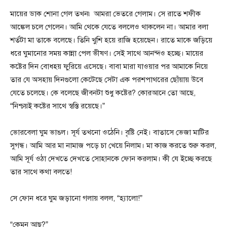
মায়ের ডাক শোনা গেল তখন৷ আমরা ভেতরে গেলাম। সে রাতে শফীক
আঙ্কেল চলে গেলেন। আমি থেকে যেতে বললেও থাকলেন না। আমার বলা
শর্তটা মা তাকে বলেছে। তিনি খুশি হয়ে রাজি হয়েছেন। রাতে মাকে জড়িয়ে
ধরে ঘুমানোর সময় কান্না পেল ভীষণ। সেই সাথে আনন্দও হচ্ছে। মায়ের
কষ্টের দিন বোধহয় ফুরিয়ে এসেছে। বাবা মারা যাওয়ার পর আমাকে নিয়ে
তার যে অসহায় দিনগুলো কেটেছে সেটা এক পরশপাথরের ছোঁয়ায় উবে
যেতে চলেছে। কে বলেছে জীবনটা শুধু কষ্টের? কোরআনে তো আছে,
“নিশ্চয়ই কষ্টের সাথে স্বস্তি রয়েছে।”
ভোরবেলা ঘুম ভাঙল। সূর্য তখনো ওঠেনি। বৃষ্টি নেই। বাতাসে ভেজা মাটির
সুগন্ধ। আমি আর মা নামাজ পড়ে চা খেয়ে নিলাম। মা কাজ করতে শুরু করল,
আমি সূর্য ওঠা দেখতে দেখতে সোহানকে ফোন করলাম। কী যে ইচ্ছে করছে
তার সাথে কথা বলতে!
সে ফোন ধরে ঘুম জড়ানো গলায় বলল, “হ্যালো!”
“কেমন আছ?”