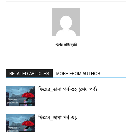
গল্পের লাইব্রেরি
RELATED ARTICLES
MORE FROM AUTHOR
ফিঙের_ডানা পর্ব-৩২ (শেষ পর্ব)
ফিঙের_ডানা পর্ব-৩১