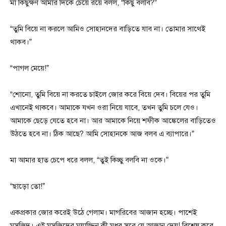
মা কিছুক্ষণ আমার দিকে চেয়ে রয়ে বলল, “কিছু বলবি?”
“তুমি বিয়ে না করলে আমিও সোহানদের বাড়িতে যাব না। তোমার সাথেই
থাকব।”
“পাগল মেয়ে!”
“শোনো, তুমি বিয়ে না করতে চাইলে জোর করে বিয়ে দেব। বিয়ের পর তুমি
এখানেই থাকবে। আমাকে যখন ওরা নিয়ে যাবে, তখন তুমি চলে যেও।
আমাকে ছেড়ে যেতে হবে না। আর আমাকে নিয়ে শফীক আঙ্কেলের বাড়িতেও
উঠতে হবে না। ঠিক আছে? আমি সোহানকে আজ বলব এ ব্যাপারে।”
মা আমার হাত চেপে ধরে বলল, “তুই কিচ্ছু বলবি না ওকে।”
“ছাড়ো তো!”
একপ্রকার জোর করেই উঠে গেলাম। মাগরিবের আজান হচ্ছে। পাশেই
মসজিদ। এই মসজিদের মুয়াজ্জিন কী মধুর সুরে যে আজান দেয়! বিশেষ করে