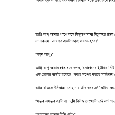
আমার বুক কাঁপতে শুরু করল। কোনোমতে ড্রইং রুমে গি
তান্নি আপু আমার পাশে বসে কিছুক্ষণ মাথা নিচু করে র
না একদম। তারপর একটা কাজ করতে হবে।”
“বলুন আপু।”
তান্নি আপু আমার হাত ধরে বলল, “সোহানের ইউনিভার্সিট
এক ছেলের মার্ডার হয়েছে। সবাই সন্দেহ করছে মার্ডারট
আমি আঁতকে উঠলাম৷ সোহান মার্ডার করেছে! “এটাও সম্
“সম্ভব অসম্ভব জানি না। তুমি নিউজ দেখোনি তাই না? গ
“আমাদের বাসায় টিভি নেই।”