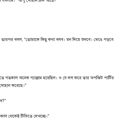
য়ে বসলাম। “আপু সোহান ঠিক আছে?”
ইল। তারপর বলল, “তোমাকে কিছু কথা বলব। মন দিয়ে শুনবে। ভেঙে পড়বে
িতে গতকাল অনেক গ্যাঞ্জাম হয়েছিল। ও যে দল করে তার অপজিট পার্টির
া সোহান করেছে।”
ভব?”
তকাল থেকেই টিভিতে দেখচ্ছে।”