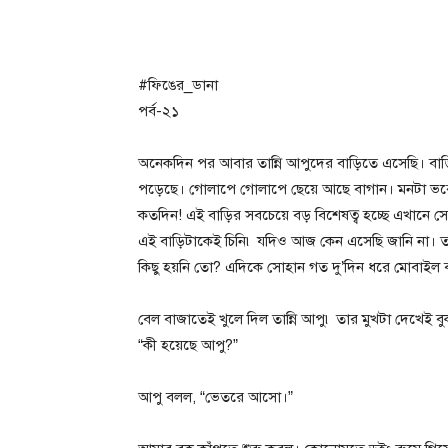
#ফিঙের_ডানা
পর্ব-২১
অনেকদিন পর আবার তান্নি আপুদের বাড়িতে এসেছি। বাড়িট
পড়েছে। গোলাপে গোলাপে ছেয়ে আছে বাগান। মনটা ভরে গ
কতদিন! এই বাড়ির সবচেয়ে বড় বিশেষত্ব হচ্ছে এখানে স
এই বাড়িটাকেই চিনি৷ যদিও আজ কেন এসেছি জানি না। তান
কিছু হয়নি তো? এদিকে সোহান গত দু’দিন ধরে মোবাইল ব
বেল বাজাতেই খুলে দিল তান্নি আপু৷ তার মুখটা দেখেই বু
“কী হয়েছে আপু?”
আপু বলল, “ভেতরে আসো।”