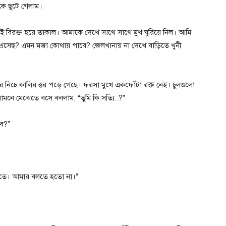
ে ছুটে গেলাম।
েই বিরক্ত হয়ে তাকাল। আমাকে দেখে সাথে সাথে মুখ ঘুরিয়ে নিল। আমি
ে এসেছ? এমন মজা কোথায় পাবে? জেলখানায় না দেখে বাড়িতে খুনী
 নিচে কালির স্তর পড়ে গেছে। ফরসা মুখে একফোঁটা রক্ত নেই। চুলগুলো
সামনে মেঝেতে বসে বললাম, “তুমি কি সত্যি..?”
বে?”
িতে। আমার বলতে হতো না।”