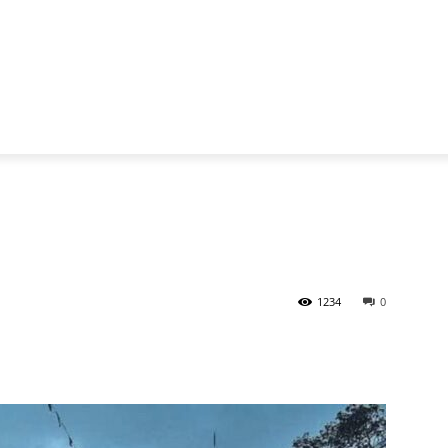
1234
0