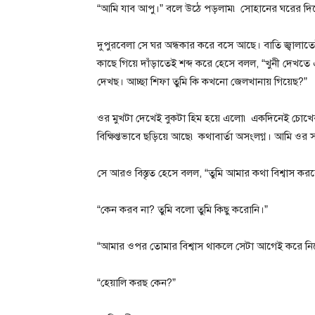
“আমি যাব আপু।” বলে উঠে পড়লাম৷ সোহানের ঘরের দিক
দুপুরবেলা সে ঘর অন্ধকার করে বসে আছে। বাতি জ্বালাত
কাছে গিয়ে দাঁড়াতেই শব্দ করে হেসে বলল, “খুনী দেখত
দেখছ। আচ্ছা শিফা তুমি কি কখনো জেলখানায় গিয়েছ?”
ওর মুখটা দেখেই বুকটা হিম হয়ে এলো৷ একদিনেই চোখের
বিক্ষিপ্তভাবে ছড়িয়ে আছে৷ কথাবার্তা অসংলগ্ন। আমি ওর 
সে আরও বিস্তৃত হেসে বলল, “তুমি আমার কথা বিশ্বাস কর
“কেন করব না? তুমি বলো তুমি কিছু করোনি।”
“আমার ওপর তোমার বিশ্বাস থাকলে সেটা আগেই করে ন
“হেয়ালি করছ কেন?”