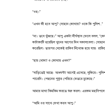
“ওহ।”
“এখন কী হবে আপু? সোহান কোথায়? ওকে কি পুলিশ..”
“না। তবে খুঁজছে।” আপু একটা দীর্ঘশ্বাস ফেলে বলল, 
কাটাকাটি হয়েছিল খুনের আগের দিন সকালবেলা। সোহা
করেছিল। তারপর থেকেই রাকিব নিঁখোজ হয়ে যায়৷ রাকিব
“হায় খোদা! ও কোথায় এখন?”
“বাড়িতেই আছে৷ আধঘন্টা আগেই এসেছে, লুকিয়ে। পুল
পারেনি। পেছনের পুকুর পেরিয়ে ভেতরে ঢুকেছে।”
আমার মাথা ঝিমঝিম করতে শুরু করল। এরকম মহাবিপদে
“আমি ওর সাথে দেখা করব আপু।”