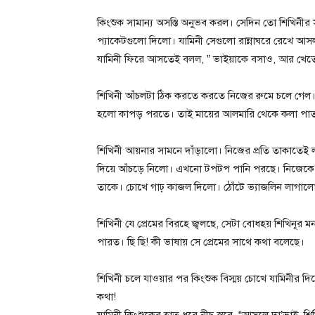
কিংশুক সামান্য অসস্তি অনুভব করল। সেদিন তো শিখিনীর
প্যাকেটগুলো দিলো। যামিনী সেগুলো রান্নাঘরে রেখে আস
যামিনী ফিরে আসতেই বলল, ” ভাইয়াকে বসাও, আর খেতে
শিখিনী আঁচলটা ঠিক করতে করতে নিজের রুমে চলে গেল
হলো কাপড় পরতে। তাই মায়ের আলমারি থেকে কলা পাত
শিখিনী আয়নার সামনে দাঁড়ালো। নিজের প্রতি তাকাতেই 
দিয়ে আঁচড়ে নিলো। এখনো টপটপ পানি পরছে। নিজেকে আরে
তাকে। চোখে গাঢ় কাজল দিলো। ঠোঁটে ভ্যাজলিন লাগালো। 
শিখিনী যে প্রেমের বিরহে জ্বলছে, সেটা বোধহয় শিখিনূর
পারত। ছি ছি! কী ভাষায় সে প্রেমের সাথে কথা বলেছে।
শিখিনী চলে যাওয়ার পর কিংশুক বিস্ময় চোখে যামিনীর দ
কথা!
যামিনী কিংশুকের হাত ধরে নীচু স্বরে, “আসলে দা’ভা