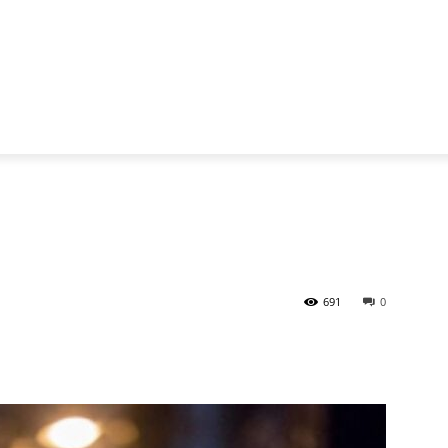
691
0