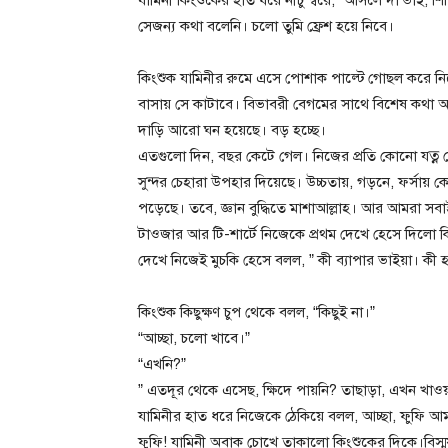
সেজন্য কথা বলেনি। চলো তুমি ফ্রেশ হয়ে নিবে।
কিংশুক যামিনীর রুমে এসে পোশাক পাল্টে গোছল করে
বাসায় সে কাটাবে। বিভাবরী বেগমের সাথে বিশেষ কথা 
দাড়ি আরো ঘন হয়েছে। বড় হচ্ছে।
এতগুলো দিন, বছর কেটে গেল। নিজের প্রতি কোনো যত্ন নে
সুন্দর চেহারা উপহার দিয়েছে। উচ্চতায়, গড়নে, ফর্সায় 
পড়েছে। তবে, জ্ঞান বুদ্ধিতে মাশাআল্লাহ। আর আমরা সবাই 
টাওজার আর টি-শার্টে নিজেকে প্রথম দেখে হেসে দিলো ক
দেখে নিজেই মুচকি হেসে বলল, ” কী ব্যাপার ভাইয়া। কী হয়
কিংশুক কিছুক্ষণ চুপ থেকে বলল, “কিছুই না।”
“আচ্ছা, চলো খাবে।”
“এখনি?”
” এতদূর থেকে এসেছ, ক্ষিদে পায়নি? তাছাড়া, এখন খ
যামিনীর হাত ধরে নিজেকে ঠেকিয়ে বলল, আচ্ছা, ফুফি আ
ফুফি! যামিনী অবাক চোখে তাকালো কিংশুকের দিকে।বিস্ম