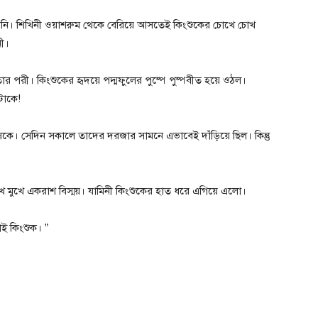
নি। শিখিনী ওয়াশরুম থেকে বেরিয়ে আসতেই কিংশুকের চোখে চোখ
ী।
তার পরী। কিংশুকের হৃদয়ে পদ্মফুলের পুষ্পে পুষ্পবীত হয়ে ওঠল।
টাকে!
ুষকে। সেদিন সকালে তাদের দরজার সামনে এভাবেই দাঁড়িয়ে ছিল। কিন্তু
 মুখে একরাশ বিস্ময়। যামিনী কিংশুকের হাত ধরে এগিয়ে এলো।
ই কিংশুক। ”