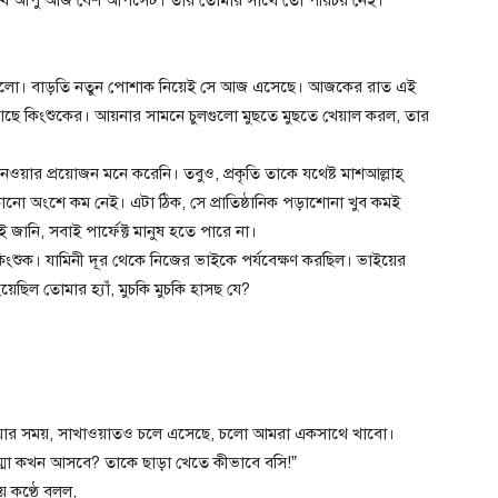
 নিলো। বাড়তি নতুন পোশাক নিয়েই সে আজ এসেছে। আজকের রাত এই
আছে কিংশুকের। আয়নার সামনে চুলগুলো মুছতে মুছতে খেয়াল করল, তার
ওয়ার প্রয়োজন মনে করেনি। তবুও, প্রকৃতি তাকে যথেষ্ট মাশআল্লাহ্
কোনো অংশে কম নেই। এটা ঠিক, সে প্রাতিষ্ঠানিক পড়াশোনা খুব কমই
জানি, সবাই পার্ফেক্ট মানুষ হতে পারে না।
িংশুক। যামিনী দূর থেকে নিজের ভাইকে পর্যবেক্ষণ করছিল। ভাইয়ের
েছিল তোমার হ্যাঁ, মুচকি মুচকি হাসছ যে?
াওয়ার সময়, সাখাওয়াতও চলে এসেছে, চলো আমরা একসাথে খাবো।
ম্মা কখন আসবে? তাকে ছাড়া খেতে কীভাবে বসি!”
য় কণ্ঠে বলল,