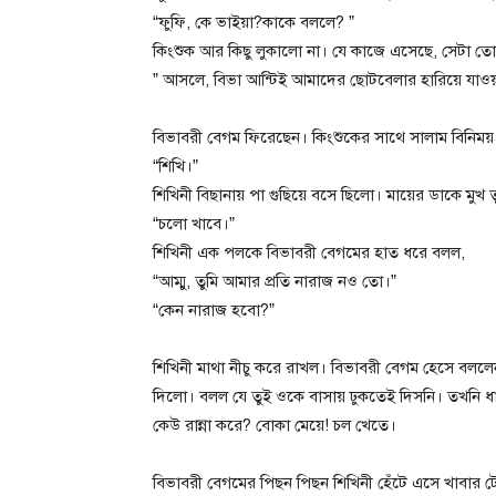
“ফুফি, কে ভাইয়া?কাকে বললে? ”
কিংশুক আর কিছু লুকালো না। যে কাজে এসেছে, সেটা ত
” আসলে, বিভা আন্টিই আমাদের ছোটবেলার হারিয়ে যাওয় 
বিভাবরী বেগম ফিরেছেন। কিংশুকের সাথে সালাম বিনিম
“শিখি।”
শিখিনী বিছানায় পা গুছিয়ে বসে ছিলো। মায়ের ডাকে মুখ 
“চলো খাবে।”
শিখিনী এক পলকে বিভাবরী বেগমের হাত ধরে বলল,
“আম্মু, তুমি আমার প্রতি নারাজ নও তো।”
“কেন নারাজ হবো?”
শিখিনী মাথা নীচু করে রাখল। বিভাবরী বেগম হেসে বলল
দিলো। বলল যে তুই ওকে বাসায় ঢুকতেই দিসনি। তখনি ধা
কেউ রান্না করে? বোকা মেয়ে! চল খেতে।
বিভাবরী বেগমের পিছন পিছন শিখিনী হেঁটে এসে খাবার 