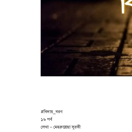
#বিদায়_বরণ
১৬ পর্ব
লেখা – মেহরুন্নেছা সুরভী