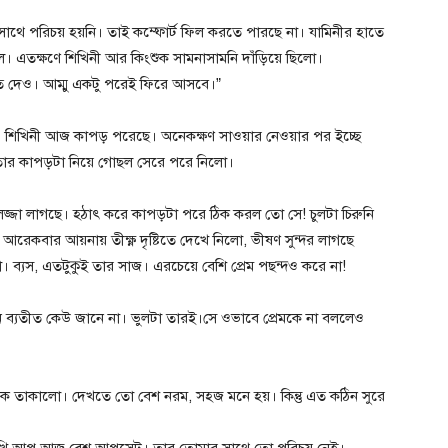
 সাথে পরিচয় হয়নি। তাই কম্ফোর্ট ফিল করতে পারছে না। যামিনীর হাতে
ল। এতক্ষণে শিখিনী আর কিংশুক সামনাসামনি দাঁড়িয়ে ছিলো।
 দেও। আম্মু একটু পরেই ফিরে আসবে।”
। শিখিনী আজ কাপড় পরেছে। অনেকক্ষণ সাওয়ার নেওয়ার পর ইচ্ছে
ার কাপড়টা নিয়ে গোছল সেরে পরে নিলো।
লজ্জা লাগছে। হঠাৎ করে কাপড়টা পরে ঠিক করল তো সে! চুলটা চিরুনি
কবার আয়নায় তীক্ষ্ণ দৃষ্টিতে দেখে নিলো, ভীষণ সুন্দর লাগছে
ব্যস, এতটুকুই তার সাজ। এরচেয়ে বেশি প্রেম পছন্দও করে না!
 মন ব্যতীত কেউ জানে না। ভুলটা তারই।সে ওভাবে প্রেমকে না বললেও
িকে তাকালো। দেখতে তো বেশ নরম, সহজ মনে হয়। কিন্তু এত কঠিন সুরে
ই, শিখি আপু আজ বেশ আপসেট। তার তোমার সাথে তো পরিচয় নেই।