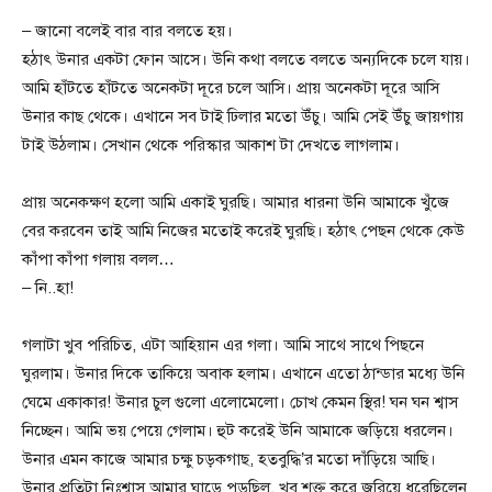
– জানো বলেই বার বার বলতে হয়।
হঠাৎ উনার একটা ফোন আসে। উনি কথা বলতে বলতে অন্যদিকে চলে যায়।
আমি হাঁটতে হাঁটতে অনেকটা দূরে চলে আসি। প্রায় অনেকটা দূরে আসি
উনার কাছ থেকে। এখানে সব টাই ঢিলার মতো উঁচু। আমি সেই উঁচু জায়গায়
টাই উঠলাম। সেখান থেকে পরিস্কার আকাশ টা দেখতে লাগলাম।
প্রায় অনেকক্ষণ হলো আমি একাই ঘুরছি। আমার ধারনা উনি আমাকে খুঁজে
বের করবেন তাই আমি নিজের মতোই করেই ঘুরছি। হঠাৎ পেছন থেকে কেউ
কাঁপা কাঁপা গলায় বলল…
– নি..হা!
গলাটা খুব পরিচিত, এটা আহিয়ান এর গলা। আমি সাথে সাথে পিছনে
ঘুরলাম। উনার দিকে তাকিয়ে অবাক হলাম। এখানে এতো ঠান্ডার মধ্যে উনি
ঘেমে একাকার! উনার চুল গুলো এলোমেলো। চোখ কেমন স্থির! ঘন ঘন শ্বাস
নিচ্ছেন। আমি ভয় পেয়ে গেলাম। হুট করেই উনি আমাকে জড়িয়ে ধরলেন।
উনার এমন কাজে আমার চক্ষু চড়কগাছ, হতবুদ্ধি’র মতো দাঁড়িয়ে আছি।
উনার প্রতিটা নিঃশ্বাস আমার ঘাড়ে পড়ছিল, খুব শক্ত করে জরিয়ে ধরেছিলেন