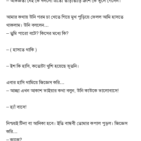
– অভিজ্ঞতা নেই কে বললো এতো তাড়াতাড়ি ক্রাশ কে ভুলে গেলেন।
আমার কথায় উনি গরম চা খেতে গিয়ে মুখ পুড়িয়ে ফেলল আমি হাসতে
থাকলাম। উনি বললেন…
– তুমি পারো বটে? কিসের মধ্যে কি?
– ( হাসতে থাকি )
– ইশ কি হাসি, কতোটা খুশি হয়েছে ভূতনি।
এবার হাসি থামিয়ে জিজ্ঞেস করি…
– আচ্ছা এখন আকাশ ভাইয়ার কথা বলুন, উনি কাউকে ভালোবাসে!
– হ্যাঁ বাসে!
নিশ্চয়ই টিনা বা আনিকা হবে। ইতি বান্ধবী তোমার কপাল পুড়ল। জিজ্ঞেস
করি…
– কাকে?