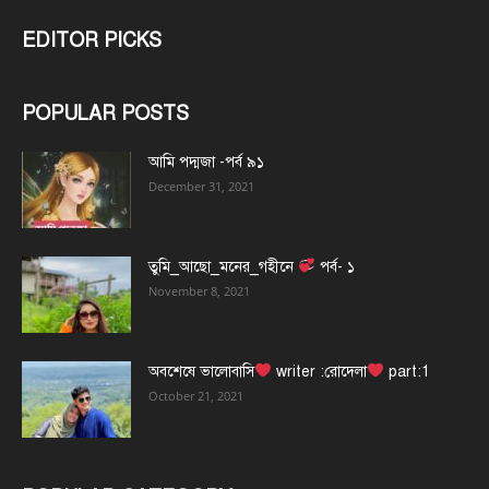
EDITOR PICKS
POPULAR POSTS
আমি পদ্মজা -পর্ব ৯১
December 31, 2021
তুমি_আছো_মনের_গহীনে
পর্ব- ১
November 8, 2021
অবশেষে ভালোবাসি
writer :রোদেলা
part:1
October 21, 2021