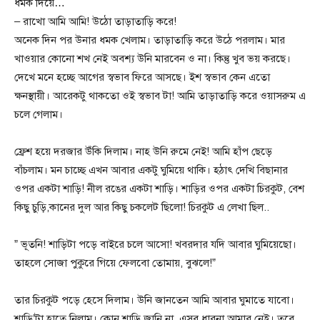
ধমক দিয়ে…
– রাখো আমি আমি! উঠো তাড়াতাড়ি করে!
অনেক দিন পর উনার ধমক খেলাম। তাড়াতাড়ি করে উঠে পরলাম। মার
খাওয়ার কোনো শখ নেই অবশ্য উনি মারবেন ও না। কিন্তু খুব ভয় করছে।
দেখে মনে হচ্ছে আগের স্বভাব ফিরে আসছে। ইশ স্বভাব কেন এতো
ক্ষনস্থায়ী। আরেকটু থাকতো ওই স্বভাব টা! আমি তাড়াতাড়ি করে ওয়াসরুম এ
চলে গেলাম।
ফ্রেশ হয়ে দরজার উঁকি দিলাম। নাহ উনি রুমে নেই! আমি হাঁপ ছেড়ে
বাঁচলাম। মন চাচ্ছে এখন আবার একটু ঘুমিয়ে থাকি। হঠাৎ দেখি বিছানার
ওপর একটা শাড়ি! নীল রঙের একটা শাড়ি। শাড়ির ওপর একটা চিরকুট, বেশ
কিছু চুড়ি,কানের দুল আর কিছু চকলেট ছিলো! চিরকুট এ লেখা ছিল..
” ভূতনি! শাড়িটা পড়ে বাইরে চলে আসো! খবরদার যদি আবার ঘুমিয়েছো।
তাহলে সোজা পুকুরে গিয়ে ফেলবো তোমায়, বুঝলে!”
তার চিরকুট পড়ে হেসে দিলাম। উনি জানতেন আমি আবার ঘুমাতে যাবো।
শাড়ি’টা হাতে নিলাম। কোন শাড়ি জানি না, এসব ধারনা আমার নেই। তবে