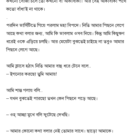
কখনো সোজা চলে তো কখনো বা আঁকাবাঁকা। আর সেই আঁকাবাঁকা পথে
কতো বাঁধা’ই না থাকে।
.
পরদিন ভার্সিটিতে গিয়ে পরলাম মহা বিপদে। নিতি আমার পিছনে লেগে
আছে কথা বলার জন্য, আমি কি ভাবলাম ওসব নিয়ে। কিন্তু আমি কিছুক্ষণ
ধরেই ওকে এড়িয়ে চলছি। আর মেয়েটা বুঝতেই চাইছে না তবুও আমার
পিছনে লেগে আছে।
আমি ক্লাসে হঠাৎ নিতি আমার বাহু ধরে টেনে বলে..
– ইগনোর করছো তুমি আমায়!
আমি শান্ত গলায় বলি..
– যখন বুঝতেই পারছো তখন কেন পিছনে পড়ে আছে।
– ওহ্ আচ্ছা মুখে বলি ফুটেছে দেখছি।
– আমার কোনো কথা বলার নেই তোমার সাথে। ছাড়ো আমাকে।