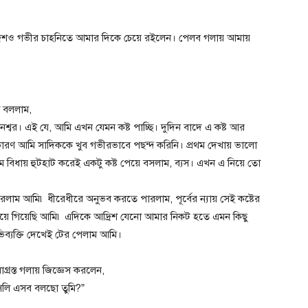
আদ্রিশও গভীর চাহনিতে আমার দিকে চেয়ে রইলেন। পেলব গলায় আমায়
ে বললাম,
েমন নশ্বর। এই যে, আমি এখন যেমন কষ্ট পাচ্ছি। দুদিন বাদে এ কষ্ট আর
ারণ আমি সাদিককে খুব গভীরভাবে পছন্দ করিনি। প্রথম দেখায় ভালো
 বিধায় হুটহাট করেই একটু কষ্ট পেয়ে বসলাম, ব্যস। এখন এ নিয়ে তো
লাম আমি৷ ধীরেধীরে অনুভব করতে পারলাম, পূর্বের ন্যায় সেই কষ্টের
িক হয়ে গিয়েছি আমি৷ এদিকে আদ্রিশ যেনো আমার নিকট হতে এমন কিছু
অভিব্যক্তি দেখেই টের পেলাম আমি।
াগ্রস্ত গলায় জিজ্ঞেস করলেন,
সলি এসব বলছো তুমি?”