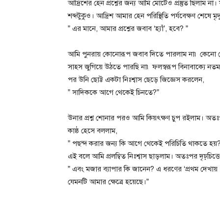
আদ্রিশের হেন প্রশ্নের জন্য আমি মোটেও প্রস্তুত ছিলাম ন
শব্দটুকুও। আদ্রিশ আমার হেন পরিস্থিতি পর্যবেক্ষণ শেষে 
” এর মানে, আমার প্রশ্নের জবাব ‘হ্যাঁ’, হবে? ”
আমি পুনরায় কোনোরূপ জবাব দিতে পারলাম না৷ কেনো য
সাহস জুগিয়ে উঠতে পারছি না৷ ফলস্বরূপ বিনাবাক্যে নতমস্
পর উনি ছোট্ট একটা নিঃশ্বাস ছেড়ে জিজ্ঞেস করলেন,
” সাদিককে আগে থেকেই চিনতে?”
উনার প্রশ্ন শোনার পরও আমি কিয়ৎক্ষণ চুপ রইলাম। অতঃ
কাষ্ঠ হেসে বললাম,
” পছন্দ করার জন্য কি আগে থেকেই পরিচিতি থাকতে হয়?
এই বলে আমি প্রলম্বিত নিঃশ্বাস ছাড়লাম। অতঃপর দৃঢ়চিত্তে
” এবং মজার ব্যাপার কি জানেন? এ ধরণের ‘প্রথম দেখায় প
যেমনটি আমার ক্ষেত্রে হয়েছে।”