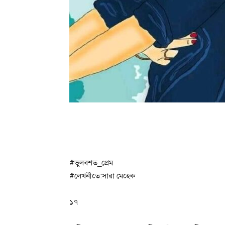
#ভুলবশত_প্রেম
#লেখনীতে:সারা মেহেক
১৭