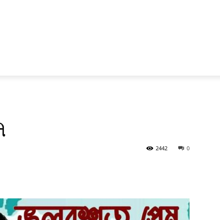
৭
2442
0