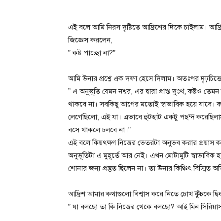
এই বলে আমি নিরস দৃষ্টিতে আদ্রিশের দিকে চাইলাম। 
জিজ্ঞেস করলেন,
” কষ্ট পাচ্ছো না?”
আমি উনার প্রশ্নে এক দফা হেসে দিলাম। অতঃপর দৃঢ়চিত্ত
” এ অনুভূতি যেমন নশ্বর, এর দ্বারা প্রাপ্ত দুঃখ, কষ্টও ত
থাকবে না। সবকিছু আগের মতোই স্বাভাবিক হয়ে যাবে। ক
লেগেছিলো, এই যা। এভাবে হুটহাট একটু পছন্দ করেছিলাম
বসে থাকলে চলবে না।”
এই বলে কিয়ৎক্ষণ নিজের ভেতরটা অনুভব করার প্রয়াস কর
অনুভূতিটা এ মুহূর্তে আর নেই। এখন মোটামুটি স্বাভাব
শোনার জন্য প্রস্তুত ছিলেন না। তা উনার কিঞ্চিৎ বিস্মিত 
আদ্রিশ আমার কথাগুলো বিশ্বাস করে নিতে চোখ কুঁচকে দ্বিধ
” যা বলছো তা কি নিজের থেকে বলছো? আই মিন সিরিয়া