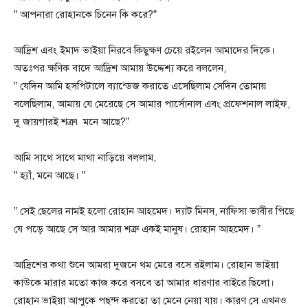
” আপনারা রোহানকে চিনেন কি করে?”
আদ্রিশ এবং ইমাদ ভাইয়া নিরবে কিছুক্ষণ চেয়ে রইলেন আমাদের দিকে।
অতঃপর ক্ষণিক বাদে আদ্রিশ আমায় উদ্দেশ্য করে বললেন,
” যেদিন আমি হসপিটালে ব্যান্ডেজ করাতে এসেছিলাম সেদিন তোমায়
বলেছিলাম, আমায় যে মেরেছে সে আমার পার্সোনাল এবং প্রফেশনাল লাইফ,
দু জায়গারই শত্রু৷ মনে আছে?”
আমি সাথে সাথে মাথা নাড়িয়ে বললাম,
” হ্যাঁ, মনে আছে। ”
” সেই ছেলের নামই হলো রোহান আহমেদ। দ্যাট মিনস, নাফিসা ভাবীর পিছে
যে পড়ে আছে সে আর আমার শত্রু একই মানুষ। রোহান আহমেদ। ”
আদ্রিশের কথা শুনে আমরা দুজনে থম মেরে বসে রইলাম। রোহান ভাইয়া
কাউকে মারার মতো কাজ করে বসবে তা আমার ধারণার বাইরে ছিলো।
রোহান ভাইয়া আপুকে পছন্দ করতো তা মেনে নেয়া যায়। কারণ সে এখনও