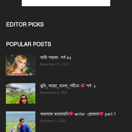
EDITOR PICKS
POPULAR POSTS
আমি পদ্মজা -পর্ব ৯১
December 31, 2021
তুমি_আছো_মনের_গহীনে
পর্ব- ১
November 8, 2021
অবশেষে ভালোবাসি
writer :রোদেলা
part:1
October 21, 2021