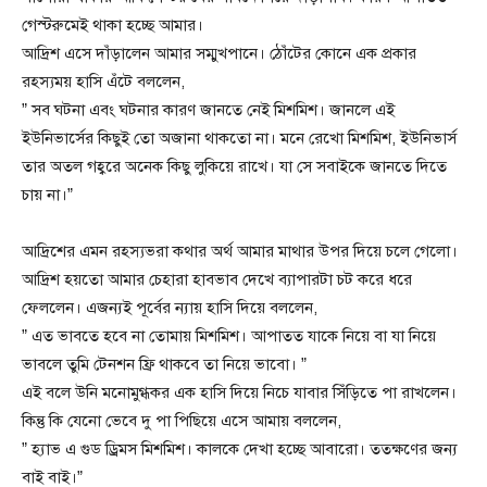
গেস্টরুমেই থাকা হচ্ছে আমার।
আদ্রিশ এসে দাঁড়ালেন আমার সম্মুখপানে। ঠোঁটের কোনে এক প্রকার
রহস্যময় হাসি এঁটে বললেন,
” সব ঘটনা এবং ঘটনার কারণ জানতে নেই মিশমিশ। জানলে এই
ইউনিভার্সের কিছুই তো অজানা থাকতো না। মনে রেখো মিশমিশ, ইউনিভার্স
তার অতল গহ্বরে অনেক কিছু লুকিয়ে রাখে। যা সে সবাইকে জানতে দিতে
চায় না।”
আদ্রিশের এমন রহস্যভরা কথার অর্থ আমার মাথার উপর দিয়ে চলে গেলো।
আদ্রিশ হয়তো আমার চেহারা হাবভাব দেখে ব্যাপারটা চট করে ধরে
ফেললেন। এজন্যই পূর্বের ন্যায় হাসি দিয়ে বললেন,
” এত ভাবতে হবে না তোমায় মিশমিশ। আপাতত যাকে নিয়ে বা যা নিয়ে
ভাবলে তুমি টেনশন ফ্রি থাকবে তা নিয়ে ভাবো। ”
এই বলে উনি মনোমুগ্ধকর এক হাসি দিয়ে নিচে যাবার সিঁড়িতে পা রাখলেন।
কিন্তু কি যেনো ভেবে দু পা পিছিয়ে এসে আমায় বললেন,
” হ্যাভ এ গুড ড্রিমস মিশমিশ। কালকে দেখা হচ্ছে আবারো। ততক্ষণের জন্য
বাই বাই।”