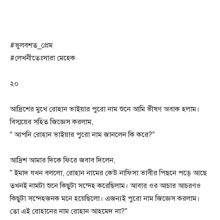
#ভুলবশত_প্রেম
#লেখনীতেঃসারা মেহেক
২০
আদ্রিশের মুখে রোহান ভাইয়ার পুরো নাম শুনে আমি ভীষণ অবাক হলাম।
বিস্ময়ের সহিত জিজ্ঞেস করলাম,
” আপনি রোহান ভাইয়ার পুরো নাম জানলেন কি করে?”
আদ্রিশ আমার দিকে ফিরে জবাব দিলেন,
” ইমাদ যখন বললো, রোহান নামের কেউ নাফিসা ভাবীর পিছনে পড়ে আছে
তখনই নামটা শুনে কিছুটা সন্দেহ করেছিলাম। আবার ওর আচার আচরণও
কিছুটা সন্দেহজনক মনে হয়েছিলো। এজন্যই পুরো নাম জিজ্ঞেস করলাম।
তো এই রোহানের নাম রোহান আহমেদ না?”