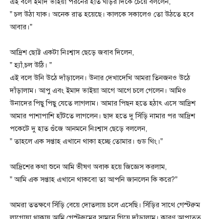
এই বলে ইমাদ ভাইয়া পরনের হাত ঘড়ির দিকে চেয়ে বললেন,
” চল উঠা যাক। অনেক রাত হয়েছে। কালকে সকালেও তো উঠতে হবে
আবার।”
আদ্রিশ ছোট্ট একটা নিঃশ্বাস ছেড়ে জবাব দিলেন,
” হ্যাঁ,চল উঠি। ”
এই বলে উনি উঠে দাঁড়ালেন। উনার দেখাদেখি আমরা তিনজনও উঠে
দাঁড়ালাম। আপু এবং ইমাদ ভাইয়া আগে আগে চলে গেলেন। আমিও
উনাদের পিছু পিছু যেতে লাগলাম। আমার পিছন হতে হঠাৎ এসে আদ্রিশ
আমার পাশাপাশি হাঁটতে লাগলেন। ছাদ হতে দু সিঁড়ি নামার পর আদ্রিশ
পকেটে দু হাত গুঁজে আনমনে নিঃশ্বাস ছেড়ে বললেন,
” তাহলে এক সপ্তাহ এখানে থাকা হচ্ছে তোমার। গুড থিং।”
আদ্রিশের কথা শুনে আমি ভীষণ অবাক হয়ে জিজ্ঞেস করলাম,
” আমি এক সপ্তাহ এখানে থাকবো তা আপনি জানলেন কি করে?”
আমরা ততক্ষণে সিঁড়ি বেয়ে দোতলায় চলে এসেছি। সিঁড়ির সাথে গেস্টরুম
লাগোয়া থাকায় আমি গেস্টরুমের সামনে গিয়ে দাঁড়ালাম। কারণ আপাতত