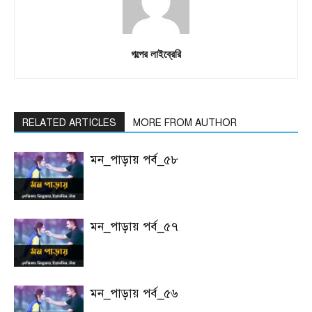
গল্পের লাইব্রেরি
RELATED ARTICLES
MORE FROM AUTHOR
মন_পাড়ায় পর্ব_৫৮
মন_পাড়ায় পর্ব_৫৭
মন_পাড়ায় পর্ব_৫৬