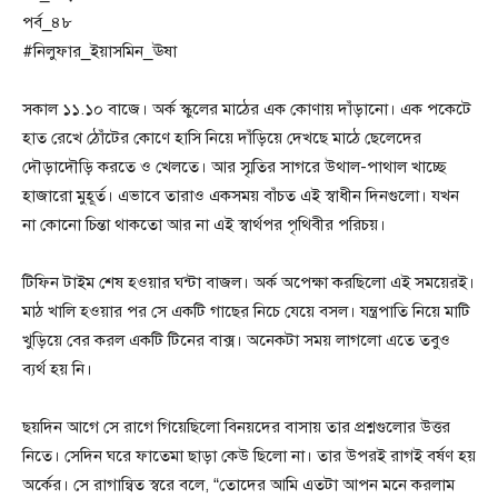
পর্ব_৪৮
#নিলুফার_ইয়াসমিন_ঊষা
সকাল ১১.১০ বাজে। অর্ক স্কুলের মাঠের এক কোণায় দাঁড়ানো। এক পকেটে
হাত রেখে ঠোঁটের কোণে হাসি নিয়ে দাঁড়িয়ে দেখছে মাঠে ছেলেদের
দৌড়াদৌড়ি করতে ও খেলতে। আর স্মৃতির সাগরে উথাল-পাথাল খাচ্ছে
হাজারো মুহূর্ত। এভাবে তারাও একসময় বাঁচত এই স্বাধীন দিনগুলো। যখন
না কোনো চিন্তা থাকতো আর না এই স্বার্থপর পৃথিবীর পরিচয়।
টিফিন টাইম শেষ হওয়ার ঘন্টা বাজল। অর্ক অপেক্ষা করছিলো এই সময়েরই।
মাঠ খালি হওয়ার পর সে একটি গাছের নিচে যেয়ে বসল। যন্ত্রপাতি নিয়ে মাটি
খুড়িয়ে বের করল একটি টিনের বাক্স। অনেকটা সময় লাগলো এতে তবুও
ব্যর্থ হয় নি।
ছয়দিন আগে সে রাগে গিয়েছিলো বিনয়দের বাসায় তার প্রশ্নগুলোর উত্তর
নিতে। সেদিন ঘরে ফাতেমা ছাড়া কেউ ছিলো না। তার উপরই রাগই বর্ষণ হয়
অর্কের। সে রাগান্বিত স্বরে বলে, “তোদের আমি এতটা আপন মনে করলাম