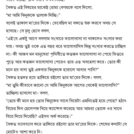
সৈকত এই বিষয়ের মাঝেই রোমা বেগমকে বলে দিলো,
“মা আমি ঝিনুককে তালাক দিচ্ছি।”
বলেই তাকাল মা’য়ের দিকে। ভেবেছিল মা বকতে শুরু করবে অথচ সে
হাসছে। সে মৃদু হেসে বলল,
“এই’যে একটু আগে বললাম সংসারে ভালোবাসা না থাকলেও সংসার করা
যায়। অথচ তুই ওকে এত বছর ধরে ভালোবাসিস কিন্তু সংসার করতে চাচ্ছিস
না। কী আজব মন মানুষের! পৃথিবীতে কতজন ভালোবাসা না পেয়ে ভিতরে
পুড়ে আর কতজন ভালোবাসা পেয়েও তার এত অবহেলা করে। তোর কী
মনে হয় বাবা তুই একবার ঝিনুককে হারালে আবার পাবি?”
সৈকত হতদম্ব হয়ে তাকিয়ে রইলো তার মা’য়ের দিকে। বলল,
“মা তুমি কীভাবে জানো যে আমি ঝিনুককে আগের থেকেই ভালোবাসি?”
তাচ্ছিল্য হাসলো মা। বলল,
“তোর কী মনে হয় তোর ঝিনুকের সাথে বিয়েটা এমনিতেই হয়ে গেছে? হঠাৎ
বিয়ের দিন ছেলেপক্ষ বিয়ে ক্যান্সেল করেছে আর আমরা তোকে ওর সাথে
বিয়ে দিয়ে দিয়েছি? এইসব অর্ক করেছে।”
সৈকত ড্যাবড্যাব করে তাকিয়ে রইলো তার মা’য়ের দিকে। শেষের কথাটা সে
মোটেও আশা করে নি।