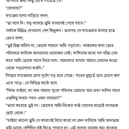
আপনার জন্য কিছু রেখে গিয়েছে সে।”
“কোথায়?”
ফাতেমা মাথা নাড়িয়ে বলল,
“তা বলে নি। শুধু বলেছে তুমি ভাবলেই পেয়ে যাবে।”
অর্ককে চিন্তিত দেখালো বেশ কিছুক্ষণ। তারপর সে ফাতেমার মাথায় হাত
রেখে বলল,
“তুই চিন্তা করিস না, তোকে সামনে আমি পড়াবো। আজকের কথা তোর
পরিবারে কাউকে জানানোর প্রয়োজন নেই। ক’দিনের মধ্যে সব সত্যি বের
করে আমি তোকে সাথে নিয়ে যাব। আমাদের বাসায় আমার বোনের মতো
থেকে পড়াশোনা করবি।”
বিস্ময়ে ফাতেমার চোখ দুটো বড় হয়ে গেছে। পরের মুহূর্তে তার চোখে জল
এসে পড়ে। সে বিস্মিত কন্ঠে বলে,
“বিনয় ভাইয়া, মা আর আমার পুরো পরিবার তোমার আর প্রভা ভাবির সাথে
এতকিছু করার পরও এমন বলছেন?”
“তারা করেছে তুই না। তোদের আমি নিজের ভাই বোনের মতোই ভাবতাম
ছোট থেকে।”
“ভাইয়া জানো তুমি যে কারণেই বিয়ে করো না কেন ভাবিকে আমি জানতাম
তুমি তাকে বেশিদিন কষ্ট দিতে পারবে না। এই বাসায় অনেক সহ্য করেছে