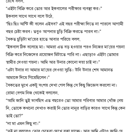
রেখে বলল,
“এইটা বিক্রি করে তোর আর ইকবালের পরীক্ষার ব্যবস্থা কর।”
ইকবাল সাথে সাথে বলে উঠে,
“ছিঃ ছিঃ আন্টি কী বলেন এইসব? এই বছর পরীক্ষা দিতে না পারলে আগামী
বছর চেষ্টা করব। তবুও আপনার চুড়ি বিক্রি করতে পারব না।”
সৈকত চুড়িটা মা’য়ের হাতে আবার পরিয়ে বলল,
“ইকবাল ঠিক বলেছে মা। আমরা এত বড় হওয়ার পরও নিজের মা’য়ের গয়না
বিক্রি করে নিজেদের প্রয়োজন মিটাতে পারি না। এছাড়াও এইটা তোমার
স্বামীর দেওয়া গয়না। আমি আর উনার কোনো দয়া চাই না।”
“এটা উনার না আমার মা’য়ের দেওয়া স্মৃতি। উনি উনার শেষ আমানত
আমাকে দিয়ে গিয়েছিলেন।”
সৈকতের মুখে একটু সংশয় দেখা গেল কিন্তু সে কিছু জিজ্ঞেস করলো না।
রোমা বেগম নিজ থেকেই বললেন,
“আমি জানি তুই ভাবছিস এত বছরেও তো আমার পরিবার আমার খোঁজ নেয়
নি, তোকে কখনো দেখাও করাই নি তোর নানুর বাড়ির কারও সাথে কিন্তু কেন
তাই তো?”
“না মা এমন কিছু না।”
“তুই না বললেও তোর চেহেরা দেখে বুঝা যাচ্ছে। আর আমি এটাও জানি যে