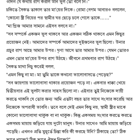
ওদিন যে কথায় রাগ করলি উনি ভুল তো বলে নি।”
চকিতে সৈকত তাকাল তার মা’য়ের দিকে। রোমা বেগম আবারও বললেন,
“কোনো স্ত্রী বিয়ের পর স্বামীর ঘর ছেড়ে চলে গেলে তাকে……”
“মা প্লিজ আমার সামনে এইসব বলবে না।”
“সব সম্পর্কে একজন ভুল থাকবে আর একজন সঠিক থাকবে এমন কিছুর
প্রয়োজন নেই। আমাদের সম্পর্কে আমাদের দুইজনের ভুল ছিলো। উনার
প্রচুর রাগ আছে আমার উপর। ঘৃণা আসে তার আমার উপর। যেমন তোরও
এমন তোর মা’য়ের উপর রাগ উঠছে। জীবনে প্রথমবার রাগ উঠছে।”
সৈকত মাথা নিচু করেই বলল,
“এমন কিছু না মা। মা তুমি তাকে কখনো ভালোবাসতে পেড়েছ?”
“সব জায়গায় ভালোবাসা থাকার প্রয়োজন পড়ে না। একবার ধাক্কা খেয়ে
দ্বিতীয়বার এই ভুলটা করার সাহস ছিলো না। এইবার তুই নিজেকে দায়ী
করতে থাকবি যে তোর জন্য আমি এতটা বছর তার সাথে সংসার করেছি আর
নিজেকে অপরাধী ভাববি। তবে বলে দেই এমন কিছু নয়, স্বামী স্ত্রীর মাঝে
কোনো ভালোবাসা থাকুক বা না থাকুক। কিন্তু একসময় সংসার করতে করতে
একসময় মায়ায় জড়িয়ে যায় দুটো মানুষ। উনার সাথেও আমি মায়ায় জড়িয়ে
পড়েছি। এখনও প্রতি মুহূর্তে চিন্তা করি কী করছে উনি? ঠিকাছে তো? ঠিক
ভাবে খাচ্ছে? ঠিক ভাবে ঔষধ নিচ্ছে?”