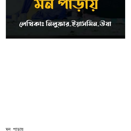
মন_পাড়ায়