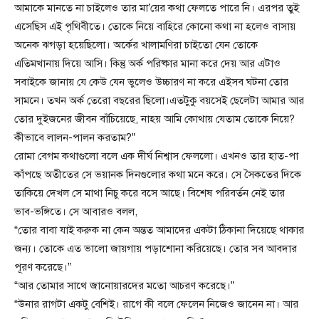
আমাকে মানতে না চাইলেও তার মা’য়ের কথা ফেলতে পারে নি। এরপর তুই
এসেছিস এই পৃথিবীতে। তোকে নিয়ে বাহিরে কোনো কথা না হলেও বাসায়
অনেক ঝগড়া হয়েছিলো। অর্কের খালামণিরা চাইতো যেন তোকে
এতিমখানায় দিয়ে আসি। কিন্তু অর্ক পরিষ্কার মানা করে দেয় আর এটাও
সবাইকে জানায় যে কেউ যেন ভুলেও উচ্চারণ না করে এইসব ঘটনা তোর
সামনে। তখন অর্ক তেরো বছরের ছিলো।এতটুকু বয়সেই ছেলেটা আমার আর
তোর দুইজনের জীবন বাঁচিয়েছে, নাহয় আমি কোথায় যেতাম তোকে নিয়ে?
কীভাবে লালন-পালন করতাম?”
রোমা বেগম কথাগুলো বলে এক দীর্ঘ নিশ্বাস ফেললো। এখনও তার হাত-পা
কাঁপছে অতীতের সে ভয়ানক দিনগুলোর কথা মনে করে। সে সৈকতের দিকে
তাকিয়ে দেখল সে মাথা নিচু করে বসে আছে। বিশেষ পরিবর্তন নেই তার
ভাব-ভঙ্গিতে। সে আবারও বলল,
“তোর বাবা যাই করুক না কেন অন্তত আমাদের একটা ঠিকানা দিয়েছে থাকার
জন্য। তোকে এত ভালো জায়গায় পড়াশোনা করিয়েছে। তোর সব আবদার
পূরণ করেছে।”
“আর তোমার সাথে জানোয়ারদের মতো আচরণ করেছে।”
“উনার রাগটা একটু বেশিই। রাগে কী বলে ফেলেন নিজেও জানেন না। আর