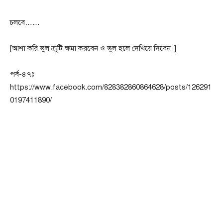
চলবে……
[আশা করি ভুল ক্রুটি ক্ষমা করবেন ও ভুল হলে দেখিয়ে দিবেন।]
পর্ব-৪৭ঃ
https://www.facebook.com/828382860864628/posts/126291
0197411890/