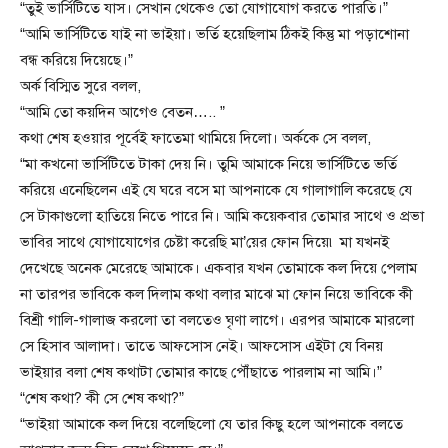
“তুই ভার্সিটিতে যাস। সেখান থেকেও তো যোগাযোগ করতে পারতি।”
“আমি ভার্সিটিতে যাই না ভাইয়া। ভর্তি হয়েছিলাম ঠিকই কিন্তু মা পড়াশোনা
বন্ধ করিয়ে দিয়েছে।”
অর্ক বিস্মিত সুরে বলল,
“আমি তো কয়দিন আগেও বেতন….. ”
কথা শেষ হওয়ার পূর্বেই ফাতেমা থামিয়ে দিলো। অর্ককে সে বলল,
“মা কখনো ভার্সিটিতে টাকা দেয় নি। তুমি আমাকে নিয়ে ভার্সিটিতে ভর্তি
করিয়ে এনেছিলেন এই যে ঘরে বসে মা আপনাকে যে গালাগালি করেছে যে
সে টাকাগুলো হাতিয়ে নিতে পারে নি। আমি কয়েকবার তোমার সাথে ও প্রভা
ভাবির সাথে যোগাযোগের চেষ্টা করেছি মা’য়ের ফোন দিয়ে৷ মা যখনই
দেখেছে অনেক মেরেছে আমাকে। একবার যখন তোমাকে কল দিয়ে পেলাম
না তারপর ভাবিকে কল দিলাম কথা বলার মাঝে মা ফোন নিয়ে ভাবিকে কী
বিশ্রী গালি-গালাজ করলো তা বলতেও ঘৃণা লাগে। এরপর আমাকে মারলো
সে হিসাব আলাদা। তাতে আফসোস নেই। আফসোস এইটা যে বিনয়
ভাইয়ার বলা শেষ কথাটা তোমার কাছে পৌঁছাতে পারলাম না আমি।”
“শেষ কথা? কী সে শেষ কথা?”
“ভাইয়া আমাকে কল দিয়ে বলেছিলো যে তার কিছু হলে আপনাকে বলতে