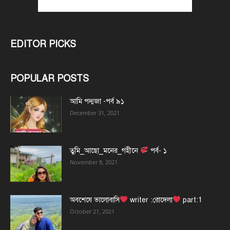
EDITOR PICKS
POPULAR POSTS
আমি পদ্মজা -পর্ব ৯১
December 31, 2021
তুমি_আছো_মনের_গহীনে
পর্ব- ১
November 8, 2021
অবশেষে ভালোবাসি
writer :রোদেলা
part:1
October 21, 2021