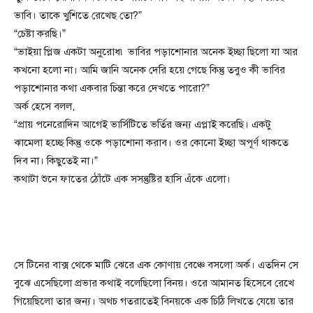
ভাবি। তাকে খুশিতে রেখেছ তো?”
“চেষ্টা করছি।”
“ভাইয়া প্লিজ একটা অনুরোধ৷ ভাবির পড়াশোনার অনেক ইচ্ছা ছিলো যা আর
কখনো হলো না। আমি জানি অনেক দেরি হয়ে গেছে কিন্তু তবুও কী ভাবির
পড়াশোনার কথা একবার চিন্তা করে দেখতে পারো?”
অর্ক হেসে বলল,
“প্রায় পনেরোদিন আগেই ভার্সিটিতে ভর্তির জন্য এপ্লাই করেছি। একটু
ঝামেলা হচ্ছে কিন্তু ওকে পড়াশোনা করাব। ওর কোনো ইচ্ছা অপূর্ণ থাকতে
দিব না। কিছুতেই না।”
কথাটা শুনে ফাতের ঠোঁটে এক সসন্তুষ্টির হাসি এঁকে এলো।
সে টিনের বাক্স থেকে মাটি ঝেরে এক কোণায় বেঞ্চে বসলো অর্ক। এতদিন সে
বুঝে এসেছিলো প্রভার কথাই বলেছিলো বিনয়। ওরে আমানত হিসেবে রেখে
গিয়েছিলো তার জন্য। অথচ গতরাতেই বিনয়কে এক চিঠি লিখতে যেয়ে তার