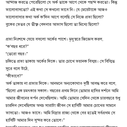
আন্দাজ করতে পেরেছিলো যে অর্ক তাকে আগে থেকে পছন্দ করতো। কিন্তু
ভালোবাসতো? এই কথা সে কখনো ভাবে নি। যে মেয়েটাকে আজও
ভালোবাসার কথা অর্ক ক’দিন আগে বলেছি সে নিজে প্রভা ছিলো?
বুকের ভেতর যে তীক্ষ্ণ বেদনার আভাস ছিলো তা মিথ্যে ছিলো?
প্রভা নিঃশব্দে যেয়ে বসলো অর্কের পাশে। মৃদুস্বরে জিজ্ঞেস করল,
“ক’বছর ধরে?”
“তেরো বছর।”
চকিতে প্রভা তাকায় অর্কের দিকে। তার চোখে ভয়ানক বিস্ময়। সে বিস্মিত
সুরে বলে উঠে,
“কীভাবে?”
অর্ক তাকায় না প্রভার দিকে। আনমনে অন্যকোথাও দৃষ্টি আবদ্ধ করে বলে,
“ছিলো এক চমৎকার সকাল। বছরের প্রথম দিনে তোমার হাসির দর্শনে আমি
আমার জীবনের দর্পন দেখেছিলাম। আমি তোমার সেদিন থেকে চারবছরে শুধু
চারদিন দেখেছিলাম অথচ সারাটা জীবন সে হাসিটি আমার চোখের সামনে
ভাসতো। আজও ভাসে। আমি নিদ্রার রাজ্য থেকে বের হতেই সর্বপ্রথম সে
হাসিটি আমার দিন সুন্দর করে তোলে।”