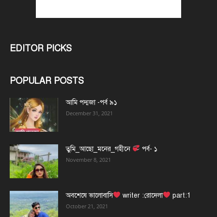
EDITOR PICKS
POPULAR POSTS
আমি পদ্মজা -পর্ব ৯১
December 31, 2021
তুমি_আছো_মনের_গহীনে
পর্ব- ১
November 8, 2021
অবশেষে ভালোবাসি
writer :রোদেলা
part:1
October 21, 2021