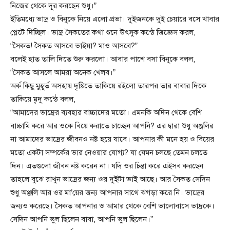
নিজের থেকে দূর করছেন শুধু।”
ইতিমধ্যে ভাদ্র ও বিনুকে নিয়ে এলো প্রভা। দুইজনকে দুই চেয়ারে বসে খাবার
প্লেটে দিচ্ছিল। ভাদ্র সৈকতের কথা শুনে উৎসুক কন্ঠে জিজ্ঞেস করল,
“সৈকত! সৈকত আসবে ভাইয়া? মাও আসবে?”
বলেই হাত তালি দিতে শুরু করলো। আবার পাশে বসা বিনুকে বলল,
“সৈকত আসলে আমরা অনেক খেলব।”
অর্ক কিছু মুহূর্ত অসহায় দৃষ্টিতে তাকিয়ে রইলো তারপর তার বাবার দিকে
তাকিয়ে মৃদু কন্ঠে বলল,
“আমাদের ভাদ্রের ব্যবহার বাচ্চাদের মতো। এমনকি অদিন থেকে বেশি
বাচ্চামি করে আর ওকে বিয়ে করাতে চাচ্ছেন আপনি? এর দ্বারা শুধু অঞ্জলির
না আমাদের ভাদ্রের জীবনও নষ্ট হয়ে যাবে। আপনার কী মনে হয় ও বিয়ের
মতো একটা সম্পর্কের ভার নেওয়ার যোগ্য? যা যেমন চলছে তেমন চলতে
দিন। এতগুলো জীবন নষ্ট করেন না। যদি ওর চিন্তা করে এইসব করছেন
তাহলে বুঝে রাখুন ভাদ্রের জন্য ওর দুইটা ভাই আছে। আর সৈকত সেদিন
শুধু অঞ্জলি আর ওর মা’য়ের জন্য আপনার সাথে ঝগড়া করে নি। ভাদ্রের
জন্যও করেছে। সৈকত আপনার ও আমার থেকে বেশি ভালোবাসে ভাদ্রকে।
সেদিন আপনি ভুল ছিলেন বাবা, আপনি ভুল ছিলেন।”