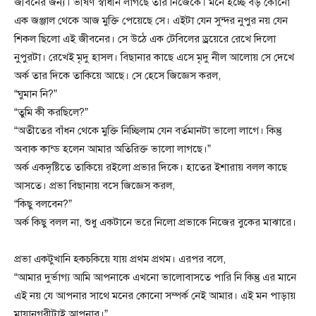
জীবনের জন্য। ভীষণ স্বাধীন লাগছে তার নিজেকে। মনে হচ্ছে বড় কোনো
এক জঞ্জাল থেকে আজ মুক্তি পেয়েছে সে। এইটা যেন সুন্দর নুপুর নয় যেন
শিকল ছিলো এই জীবনের। সে উঠে এক টেবিলের ড্রয়েরে রেখে দিলো
নুপুরটা। রেখেই মৃদু হাসল। বিছানার কাছে এসে মৃদু নীল আলোয় সে দেখে
অর্ক তার দিকে তাকিয়ে আছে। সে হেসে জিজ্ঞেস করল,
“ঘুমান নি?”
“তুমি কী করছিলে?”
“অতীতের বাঁধন থেকে মুক্তি নিচ্ছিলাম যেন বর্তমানটা ভালো লাগে। কিন্তু
অবাক কান্ড হলেন আমার অতিরিক্ত ভালো লাগছে।”
অর্ক একদৃষ্টিতে তাকিয়ে রইলো প্রভার দিকে। হাতের ইশারায় বলল কাছে
আসতে। প্রভা বিছানায় বসে জিজ্ঞেস করল,
“কিছু বলবেন?”
অর্ক কিছু বলল না, শুধু একটানে ভরে নিলো প্রভাকে নিজের বুকের মাঝারে।
প্রভা একটুখানি হকচকিয়ে যায় প্রথম প্রথম। এরপর বলে,
“আমার দুর্ভাগ্য আমি আপনাকে এখনো ভালোবাসতে পারি নি কিন্তু এর মানে
এই নয় যে আপনার সাথে মনের কোনো সম্পর্ক নেই আমার। এই মন পাড়ায়
মায়ানগরীটাই আপনার।”