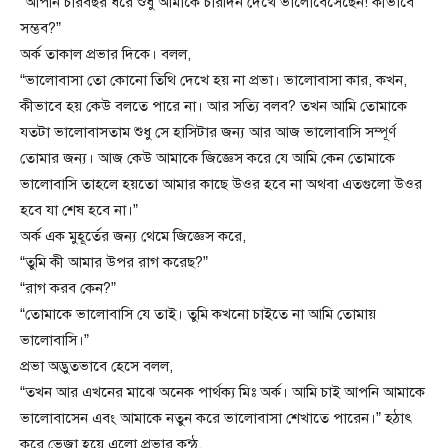
“আপনি চারবছর ধরে শুধু আমাকে চারদিন দেখে ভালোবেসেছেন! কীভাবে
সম্ভব?”
অর্ক তাকাল প্রভার দিকে। বলল,
“ভালোবাসা তো কোনো তিথি দেখে হয় না প্রভা। ভালোবাসা কার, কখন,
কীভাবে হয় কেউ বলতে পারে না। আর সত্যি বলব? তখন আমি তোমাকে
যতটা ভালোবাসতাম শুধু সে হাসিটার জন্য আর আজ ভালোবাসি সম্পূর্ণ
তোমার জন্য। আজ কেউ আমাকে জিজ্ঞেস করে যে আমি কেন তোমাকে
ভালোবাসি তাহলে হয়তো আমার কাছে উওর হবে না অথবা এতগুলো উওর
হবে যা শেষ হবে না।”
অর্ক এক মুহূর্তের জন্য থেমে জিজ্ঞেস করে,
“তুমি কী আমার উপর রাগ করেছ?”
“রাগ করব কেন?”
“তোমাকে ভালোবাসি যে তাই। তুমি কখনো চাইতে না আমি তোমায়
ভালোবাসি।”
প্রভা অদ্ভুতভাবে হেসে বলল,
“তখন আর এখনের মাঝে অনেক পার্থক্য মিঃ অর্ক। আমি চাই আপনি আমাকে
ভালোবাসেন এবং আমাকে নতুন করে ভালোবাসা শেখাতে পারেন।” হঠাৎ
করে ভেজা হয়ে এলো প্রভার কন্ঠ,