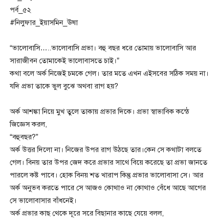
পর্ব_৫২
#নিলুফার_ইয়াসমিন_ঊষা
“ভালোবাসি…..ভালোবাসি প্রভা। বহু বছর ধরে তোমায় ভালোবাসি আর
সারাজীবন তোমাকেই ভালোবাসতে চাই।”
কথা বলে অর্ক নিজেই চমকে গেল। তার মতে এখন এইসবের সঠিক সময় না।
যদি প্রভা তাকে ভুল বুঝে অথবা রাগ হয়?
অর্ক আশঙ্কা নিয়ে মুখ তুলে তাকায় প্রভার দিকে। প্রভা স্বাভাবিক কন্ঠে
জিজ্ঞেস করল,
“বহুবছর?”
অর্ক উত্তর দিলো না। নিজের উপর রাগ উঠছে তার।কেন সে কথাটা বলতে
গেল। বিনয় তার উপর জেদ করে প্রভার সাথে বিয়ে করেছে তা প্রভা জানতে
পারলে কষ্ট পাবে। হোক বিনয় শত খারাপ কিন্তু প্রভার ভালোবাসা সে। আর
অর্ক অনুভব করতে পারে সে আজও কোথাও না কোথাও বেঁধে আছে আগের
সে ভালোবাসার বাঁধনেই।
অর্ক প্রভার কাছ থেকে দূরে সরে বিছানার কাছে যেয়ে বলল,