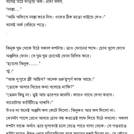
বলেই উঠে দাঁড়ায় অর্ক। প্রভা বলল,
“নাস্তা….”
“আমি অফিসে নাস্তা করে নিব। ওদের ঠিক মতো খাইয়ে দেও।”
বলেই অর্ক বেরিয়ে পড়ে।
.
.
ঝিনুক ঘুম থেকে উঠে সকাল দশটায়। তাও ফোনের শব্দে। চোখ খুলে দেখে
অঞ্জলির ফোন। সে ঘুম ঘুম চোখেই ফোন রিসিভ করে।
“হ্যালো ঝিনুক…….”
“হুঁ।”
“আজ দুপুরে ফ্রী আছিস? অনেক গুরুত্বপূর্ণ কাজ আছে।”
“তোকে আবার বিয়ের কথা বলেছে না’কি?”
“তেমন কিছু না। তুই আয় তারপর জানবি। কারও সাথে দেখা করাব।
বারোটায় ভার্সিটিতে থাকবি।”
উওর না শুনেই অঞ্জলি কল কেটে দিলো। ঝিনুকও আর কল দিলো না।
ফোনটা পাশে রেখে আবার চোখ বন্ধ করতেই লাফ দিয়ে উঠে বসলো। সকাল
দশটা বাজে অর্থাৎ তার দুলাভাই চলে যেতে পারে বাসা থেকে। সে গতরাতে
দুইটা ঘুমের ঔষধ খেয়ে ঘুমিয়েছিলো বলে সময়ের হুশই ছিলো না। সে দৌড়ে