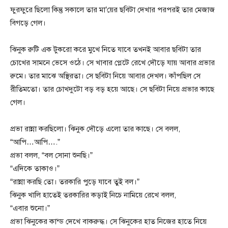
ফুরফুরে ছিলো কিন্তু সকালে তার মা’য়ের ছবিটা দেখার পরপরই তার মেজাজ
বিগড়ে গেল।
ঝিনুক রুটি এক টুকরো করে মুখে নিতে যাবে তখনই আবার ছবিটা তার
চোখের সামনে ভেসে ওঠে। সে খাবার প্লেটে রেখে দৌড়ে যায় আবার প্রভার
রুমে। তার মাঝে অস্থিরতা। সে ছবিটা নিয়ে আবার দেখল। কাঁপছিল সে
রীতিমতো। তার চোখদুটো বড় বড় হয়ে আছে। সে ছবিটা নিয়ে প্রভার কাছে
গেল।
প্রভা রান্না করছিলো। ঝিনুক দৌড়ে এলো তার কাছে। সে বলল,
“আপি…আপি….”
প্রভা বলল, “বল সোনা শুনছি।”
“এদিকে তাকাও।”
“রান্না করছি তো। তরকারি পুড়ে যাবে তুই বল।”
ঝিনুক খালি হাতেই তরকারির কড়াই নিচে নামিয়ে রেখে বলল,
“এবার শুনো।”
প্রভা ঝিনুকের কান্ড দেখে বাকরুদ্ধ। সে ঝিনুকের হাত নিজের হাতে নিয়ে