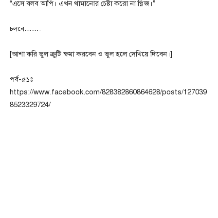
“এসে বলব আপি। এখন থামানোর চেষ্টা করো না প্লিজ।”
চলবে…….
[আশা করি ভুল ক্রুটি ক্ষমা করবেন ও ভুল হলে দেখিয়ে দিবেন।]
পর্ব-৫১ঃ
https://www.facebook.com/828382860864628/posts/127039
8523329724/