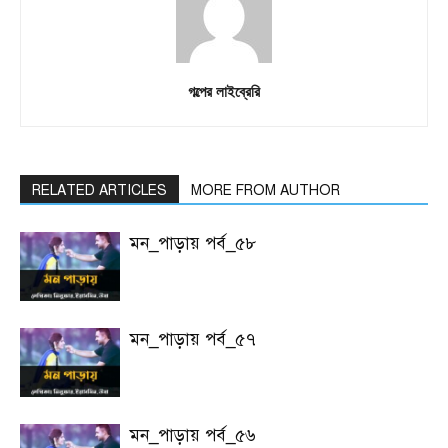
গল্পের লাইব্রেরি
RELATED ARTICLES
MORE FROM AUTHOR
মন_পাড়ায় পর্ব_৫৮
মন_পাড়ায় পর্ব_৫৭
মন_পাড়ায় পর্ব_৫৬