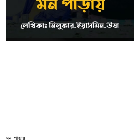
মন_পাড়ায়