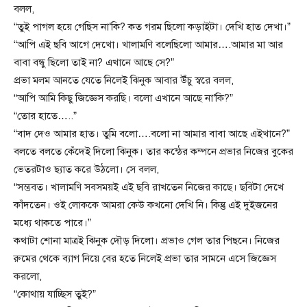
বলল,
“তুই পাগল হয়ে গেছিস না’কি? কত গরম ছিলো কড়াইটা। দেখি হাত দেখা।”
“আপি এই ছবি আগে দেখো। খালামণি বলেছিলো আমার….আমার মা আর
বাবা বন্ধু ছিলো তাই না? এখানে আছে সে?”
প্রভা মলম আনতে যেতে নিলেই ঝিনুক আবার উঁচু স্বরে বলল,
“আপি আমি কিছু জিজ্ঞেস করছি। বলো এখানে আছে না’কি?”
“তোর হাতে…..”
“বাদ দেও আমার হাত। তুমি বলো….বলো না আমার বাবা আছে এইখানে?”
বলতে বলতে কেঁদেই দিলো ঝিনুক। তার কন্ঠের কম্পনে প্রভার নিজের বুকের
ভেতরটাও ছ্যাত করে উঠলো। সে বলল,
“সম্ভবত। খালামণি সবসময়ই এই ছবি রাখতেন নিজের কাছে। ছবিটা দেখে
কাঁদতেন। ওই লোককে আমরা কেউ কখনো দেখি নি। কিন্তু এই দুইজনের
মধ্যে থাকতে পারে।”
কথাটা শোনা মাত্রই ঝিনুক দৌড় দিলো। প্রভাও গেল তার পিছনে। নিজের
রুমের থেকে ব্যাগ নিয়ে বের হতে নিলেই প্রভা তার সামনে এসে জিজ্ঞেস
করলো,
“কোথায় যাচ্ছিস তুই?”