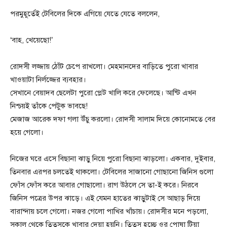
পরমুহূর্তেই টেবিলের দিকে এগিয়ে যেতে যেতে বললেন,
‘বাহ, খেয়েছো!’
রোদসী লজ্জায় ঠোঁট চেপে রাখলো। মেহমানদের বাড়িতে পুরো খাবার
খাওয়াটা নির্লজ্জের ব্যবহার।
সেখানে বেয়াদব ছেলেটা পুরো প্লেট খালি করে ফেলেছে। আন্টি এখন
নিশ্চয়ই তাঁকে পেটুক ভাবছে!
মেজাজ আরেক দফা গলা উঁচু করলো। রোদসী সালাম দিয়ে কোনোমতে বের
হয়ে গেলো।
নিজের ঘরে এসে বিছানা ঝাড়ু নিয়ে পুরো বিছানা ঝাড়লো। একবার, দুইবার,
তিনবার এরপর চলতেই থাকলো। টেবিলের সাজানো গোছানো জিনিস গুলো
ফোঁস ফোঁস করে আবার গোছালো। রাগ উঠলে সে তা-ই করে। নিরবে
জিনিস পত্রের উপর ঝাড়ে। এই যেমন হাতের ঝাড়ুটাই সে আছাড় দিয়ে
বারান্দায় চলে গেলো। নজর গেলো পাখির খাঁচায়। রোদসীর মনে পড়লো,
সকাল থেকে তিতুসকে খাবার দেয়া হয়নি। তিতুস হচ্ছে ওর পোষা টিয়া