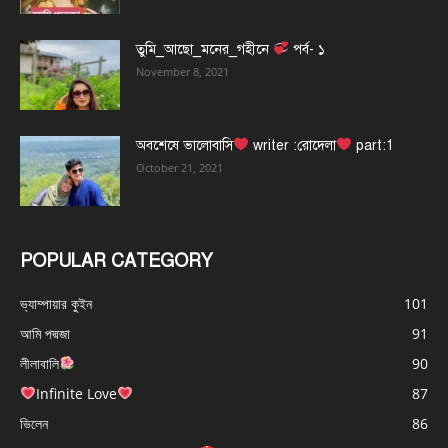
তুমি_আছো_মনের_গহীনে
পর্ব- ১
November 8, 2021
অবশেষে ভালোবাসি
writer :রোদেলা
part:1
October 21, 2021
POPULAR CATEGORY
ভ্যাম্পায়ার কুইন
101
আমি পদ্মজা
91
লীলাবালি
90
Infinite Love
87
ভিলেন
86