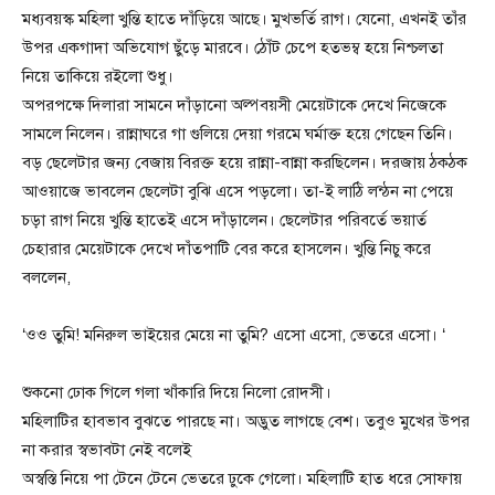
মধ্যবয়স্ক মহিলা খুন্তি হাতে দাঁড়িয়ে আছে। মুখভর্তি রাগ। যেনো, এখনই তাঁর
উপর একগাদা অভিযোগ ছুঁড়ে মারবে। ঠোঁট চেপে হতভম্ব হয়ে নিশ্চলতা
নিয়ে তাকিয়ে রইলো শুধু।
অপরপক্ষে দিলারা সামনে দাঁড়ানো অল্পবয়সী মেয়েটাকে দেখে নিজেকে
সামলে নিলেন। রান্নাঘরে গা গুলিয়ে দেয়া গরমে ঘর্মাক্ত হয়ে গেছেন তিনি।
বড় ছেলেটার জন্য বেজায় বিরক্ত হয়ে রান্না-বান্না করছিলেন। দরজায় ঠকঠক
আওয়াজে ভাবলেন ছেলেটা বুঝি এসে পড়লো। তা-ই লাঠি লন্ঠন না পেয়ে
চড়া রাগ নিয়ে খুন্তি হাতেই এসে দাঁড়ালেন। ছেলেটার পরিবর্তে ভয়ার্ত
চেহারার মেয়েটাকে দেখে দাঁতপাটি বের করে হাসলেন। খুন্তি নিচু করে
বললেন,
‘ওও তুমি! মনিরুল ভাইয়ের মেয়ে না তুমি? এসো এসো, ভেতরে এসো। ‘
শুকনো ঢোক গিলে গলা খাঁকারি দিয়ে নিলো রোদসী।
মহিলাটির হাবভাব বুঝতে পারছে না। অদ্ভুত লাগছে বেশ। তবুও মুখের উপর
না করার স্বভাবটা নেই বলেই
অস্বস্তি নিয়ে পা টেনে টেনে ভেতরে ঢুকে গেলো। মহিলাটি হাত ধরে সোফায়