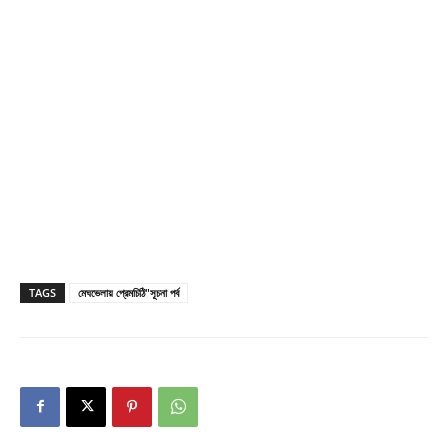
TAGS
মেঘভেলায় প্রেমচিঠি"সূচনা পর্ব