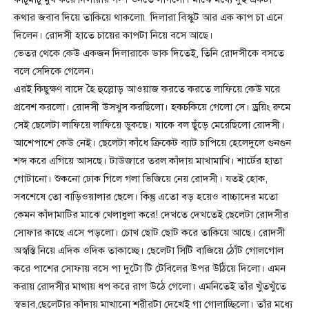
কথার জবাব দিয়ে তাকিয়ে থাকলো৷ দিলারা বিস্কুট আর এক কাপ চা এনে
দিলেন। রোদসী হাতে চায়ের কাপটা নিয়ে বসে আছে।
ভেতর থেকে কেউ একজন দিলারাকে ডাক দিতেই, তিনি রোদসীকে বসতে
বলে সেদিকে গেলেন।
এরই কিছুক্ষণ বাদে হৈ হুল্লোড় আওয়াজ করতে করতে লাফিয়ে কেউ ঘরে
প্রবেশ করলো। রোদসী উসখুস করছিলো। হকচকিয়ে গেলো সে। ড্রয়িং রুমে
সেই ছেলেটা লাফিয়ে লাফিয়ে ডুকছে। যাকে বল ছুঁড়ে মেরেছিলো রোদসী।
আশেপাশে কেউ নেই। ছেলেটা কাঁধে ক্রিকেট ব্যাট চাপিয়ে হেলেদুলে গুনগুন
শব্দ করে এগিয়ে আসছে। টাউজারে তরল কাঁদায় মাখামাখি। শার্টের হাতা
গোটানো। শুকনো ঢোক গিলে গলা ভিজিয়ে নেয় রোদসী। যতই হোক,
সবশেষে তো বাড়িওয়ালার ছেলে। কিন্তু এতো বড় হয়েও বাচ্চাদের মতো
কেমন কাঁদামাটির মাঝে খেলাধুলা করে! দেখতে দেখতেই ছেলেটা রোদসীর
সোফার কাছে এসে পড়লো। চোখ ছোট ছোট করে তাকিয়ে আছে। রোদসী
অস্বস্তি নিয়ে এদিক ওদিক তাকাচ্ছে। ছেলেটা সিটি বাজিয়ে ঠোঁট গোলগোল
করে পাশের সোফায় বসে পা দুটো টি টেবিলের উপর উঠিয়ে দিলো। এমন
করায় রোদসীর মাথায় ধপ করে রাগ উঠে গেলো। এমনিতেই তাঁর খুঁতখুঁতে
স্বভাব,ছেলেটার কাঁদায় মাখানো শরীরটা দেখেই গা গোলাচ্ছিলো। তাঁর মধ্যে