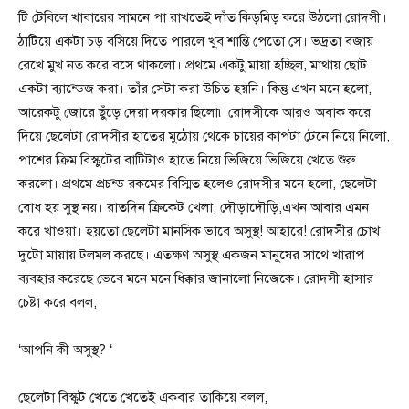
টি টেবিলে খাবারের সামনে পা রাখতেই দাঁত কিড়মিড় করে উঠলো রোদসী।
ঠাটিয়ে একটা চড় বসিয়ে দিতে পারলে খুব শান্তি পেতো সে। ভদ্রতা বজায়
রেখে মুখ নত করে বসে থাকলো। প্রথমে একটু মায়া হচ্ছিল, মাথায় ছোট
একটা ব্যান্ডেজ করা। তাঁর সেটা করা উচিত হয়নি। কিন্তু এখন মনে হলো,
আরেকটু জোরে ছুঁড়ে দেয়া দরকার ছিলো৷ রোদসীকে আরও অবাক করে
দিয়ে ছেলেটা রোদসীর হাতের মুঠোয় থেকে চায়ের কাপটা টেনে নিয়ে নিলো,
পাশের ক্রিম বিস্কুটের বাটিটাও হাতে নিয়ে ভিজিয়ে ভিজিয়ে খেতে শুরু
করলো। প্রথমে প্রচন্ড রকমের বিস্মিত হলেও রোদসীর মনে হলো, ছেলেটা
বোধ হয় সুস্থ নয়। রাতদিন ক্রিকেট খেলা, দৌড়াদৌড়ি,এখন আবার এমন
করে খাওয়া। হয়তো ছেলেটা মানসিক ভাবে অসুস্থ! আহারে! রোদসীর চোখ
দুটো মায়ায় টলমল করছে। এতক্ষণ অসুস্থ একজন মানুষের সাথে খারাপ
ব্যবহার করেছে ভেবে মনে মনে ধিক্কার জানালো নিজেকে। রোদসী হাসার
চেষ্টা করে বলল,
‘আপনি কী অসুস্থ? ‘
ছেলেটা বিস্কুট খেতে খেতেই একবার তাকিয়ে বলল,