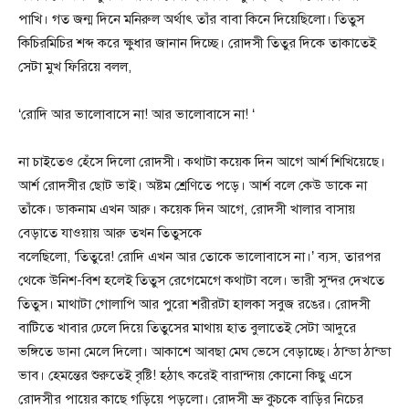
পাখি। গত জন্ম দিনে মনিরুল অর্থাৎ তাঁর বাবা কিনে দিয়েছিলো। তিতুস
কিচিরমিচির শব্দ করে ক্ষুধার জানান দিচ্ছে। রোদসী তিতুর দিকে তাকাতেই
সেটা মুখ ফিরিয়ে বলল,
‘রোদি আর ভালোবাসে না! আর ভালোবাসে না! ‘
না চাইতেও হেঁসে দিলো রোদসী। কথাটা কয়েক দিন আগে আর্শ শিখিয়েছে।
আর্শ রোদসীর ছোট ভাই। অষ্টম শ্রেণিতে পড়ে। আর্শ বলে কেউ ডাকে না
তাঁকে। ডাকনাম এখন আরু। কয়েক দিন আগে, রোদসী খালার বাসায়
বেড়াতে যাওয়ায় আরু তখন তিতুসকে
বলেছিলো, ‘তিতুরে! রোদি এখন আর তোকে ভালোবাসে না।’ ব্যস, তারপর
থেকে উনিশ-বিশ হলেই তিতুস রেগেমেগে কথাটা বলে। ভারী সুন্দর দেখতে
তিতুস। মাথাটা গোলাপি আর পুরো শরীরটা হালকা সবুজ রঙের। রোদসী
বাটিতে খাবার ঢেলে দিয়ে তিতুসের মাথায় হাত বুলাতেই সেটা আদুরে
ভঙ্গিতে ডানা মেলে দিলো। আকাশে আবছা মেঘ ভেসে বেড়াচ্ছে। ঠান্ডা ঠান্ডা
ভাব। হেমন্তের শুরুতেই বৃষ্টি! হঠাৎ করেই বারান্দায় কোনো কিছু এসে
রোদসীর পায়ের কাছে গড়িয়ে পড়লো। রোদসী ভ্রু কুচকে বাড়ির নিচের