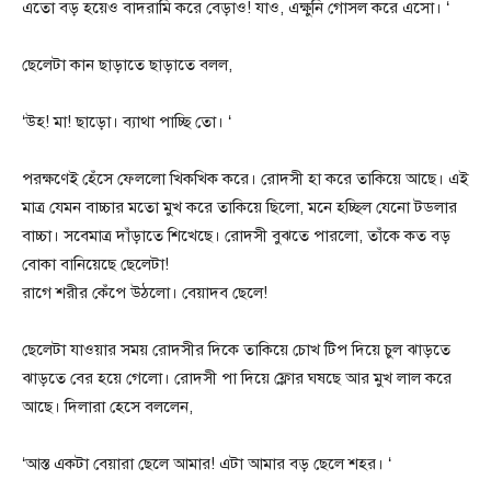
এতো বড় হয়েও বাদরামি করে বেড়াও! যাও, এক্ষুনি গোসল করে এসো। ‘
ছেলেটা কান ছাড়াতে ছাড়াতে বলল,
‘উহ! মা! ছাড়ো। ব্যাথা পাচ্ছি তো। ‘
পরক্ষণেই হেঁসে ফেললো খিকখিক করে। রোদসী হা করে তাকিয়ে আছে। এই
মাত্র যেমন বাচ্চার মতো মুখ করে তাকিয়ে ছিলো, মনে হচ্ছিল যেনো টডলার
বাচ্চা। সবেমাত্র দাঁড়াতে শিখেছে। রোদসী বুঝতে পারলো, তাঁকে কত বড়
বোকা বানিয়েছে ছেলেটা!
রাগে শরীর কেঁপে উঠলো। বেয়াদব ছেলে!
ছেলেটা যাওয়ার সময় রোদসীর দিকে তাকিয়ে চোখ টিপ দিয়ে চুল ঝাড়তে
ঝাড়তে বের হয়ে গেলো। রোদসী পা দিয়ে ফ্লোর ঘষছে আর মুখ লাল করে
আছে। দিলারা হেসে বললেন,
‘আস্ত একটা বেয়ারা ছেলে আমার! এটা আমার বড় ছেলে শহর। ‘