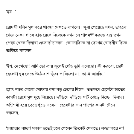
‘হুম। ‘
রোদসী মলিন মুখ করে খাওয়া দেখতে লাগলো। ক্ষুধা পেয়েছে যখন, তাহলে
খেয়ে নেক। গালে হাত রেখে নিজেকে যখন সে গালমন্দ করতে ব্যস্ত তখন
পেছন থেকে দিলারা এসে দাঁড়ালেন। কোনোদিকে না দেখেই রোদসীর দিকে
তাকিয়ে বললেন,
‘ইশ, দেখেছো! আমি তো প্রায় ভুলেই গেছি তুমি এসেছো। কী করবো, ছোট
ছেলেটা ঘুম ভেঙে উঠে ব্রাশ খুঁজে পাচ্ছিলো না৷ তা-ই আরকি..’
হঠাৎ নজর গেলো সোফায় বসা বড় ছেলের দিকে। ততক্ষণে ছেলেটা হাতের
কাপটা রেখে মুখ মুছে নিয়েছে। দাঁড়িয়ে দাঁড়িয়ে শার্ট ঝেড়ে নিচ্ছে। দিলারা
অগ্নিশর্মা হয়ে তেড়েফুঁড়ে এলেন। ছেলেটার ডান পাশের কানটা টেনে
বললেন,
‘বেয়ারার বাচ্চা! সকাল হতেই চলে গেলেন ক্রিকেট খেলতে। লজ্জা করে না!