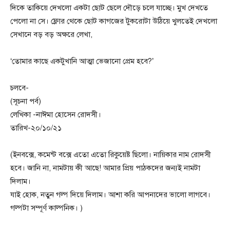
দিকে তাকিয়ে দেখলো একটা ছোট ছেলে দৌড়ে চলে যাচ্ছে। মুখ দেখতে
পেলো না সে। ফ্লোর থেকে ছোট কাগজের টুকরোটা উঠিয়ে খুলতেই দেখলো
সেখানে বড় বড় অক্ষরে লেখা,
‘তোমার কাছে একটুখানি আত্মা ভেজানো প্রেম হবে?’
চলবে-
(সূচনা পর্ব)
লেখিকা -নাঈমা হোসেন রোদসী।
তারিখ-২০/১০/২১
(ইনবক্সে, কমেন্ট বক্সে এতো এতো রিকুয়েষ্ট ছিলো। নায়িকার নাম রোদসী
হবে। জানি না, নামটায় কী আছে! আমার প্রিয় পাঠকদের জন্যই নামটা
দিলাম।
যাই হোক, নতুন গল্প দিয়ে দিলাম। আশা করি আপনাদের ভালো লাগবে।
গল্পটা সম্পূর্ণ কাল্পনিক। )