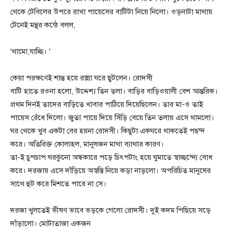
থেকে টেবিলের উপরে রাখা পায়েসের বাটিটা নিয়ে নিলো। ওড়নাটা মাথায়
টেনেই মন্থর কন্ঠে বলল,
‘থামো,যাচ্ছি। ‘
কেয়া পরক্ষণেই শান্ত হয়ে রান্না ঘরে ছুটলেন। রোদসী
বাটি হাতে রওনা হলো, উদ্দেশ্য তিন তলা। বাড়ির বাড়িওয়ালী বেশ আন্তরিক।
প্রথম দিনই তাদের বাড়িতে খাবার পাঠিয়ে দিয়েছিলেন। তার মা-ও তাই
পায়েস রেঁধে দিলো। জুতা পায়ে দিয়ে সিঁড়ি বেয়ে তিন তলায় এসে থামলো।
ঘর থেকে খুব একটা বের হয়না রোদসী। কিছুটা একঘরে থাকতেই পছন্দ
করে। অতিরিক্ত কোলাহল, মানুষজন মাথা ব্যাথার কারণ।
তা-ই চুপচাপ ঘরকুনো অন্ধকারে পড়ে চিৎপটাং হয়ে ঘুমাতে স্বাচ্ছন্দ্যে বোধ
করে। দরজায় এসে দাঁড়িয়ে অস্বস্তি নিয়ে কড়া নাড়লো। অপরিচিত মানুষের
সাথে হুট করে মিশতে পারে না সে।
দরজা খুলতেই ভীষণ ভাবে ভড়কে গেলো রোদসী। দুই কদম পিছিয়ে সড়ে
দাঁড়ালো। মোটাতাজা একজন