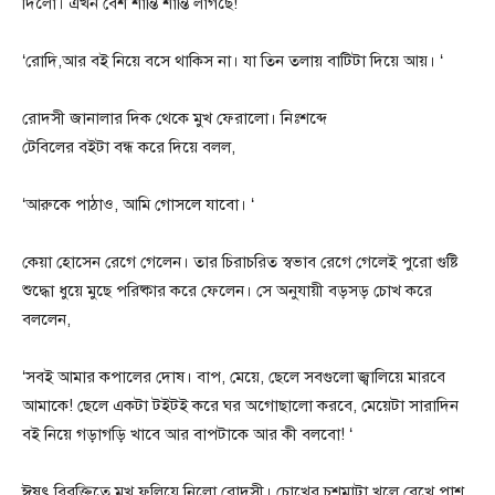
দিলো। এখন বেশ শান্তি শান্তি লাগছে!
‘রোদি,আর বই নিয়ে বসে থাকিস না। যা তিন তলায় বাটিটা দিয়ে আয়। ‘
রোদসী জানালার দিক থেকে মুখ ফেরালো। নিঃশব্দে
টেবিলের বইটা বন্ধ করে দিয়ে বলল,
‘আরুকে পাঠাও, আমি গোসলে যাবো। ‘
কেয়া হোসেন রেগে গেলেন। তার চিরাচরিত স্বভাব রেগে গেলেই পুরো গুষ্টি
শুদ্ধো ধুয়ে মুছে পরিষ্কার করে ফেলেন। সে অনুযায়ী বড়সড় চোখ করে
বললেন,
‘সবই আমার কপালের দোষ। বাপ, মেয়ে, ছেলে সবগুলো জ্বালিয়ে মারবে
আমাকে! ছেলে একটা টইটই করে ঘর অগোছালো করবে, মেয়েটা সারাদিন
বই নিয়ে গড়াগড়ি খাবে আর বাপটাকে আর কী বলবো! ‘
ঈষৎ বিরক্তিতে মুখ ফুলিয়ে নিলো রোদসী। চোখের চশমাটা খুলে রেখে পাশ