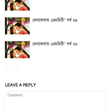
মেঘভেলায় প্রেমচিঠি” পর্ব ২৯
মেঘভেলায় প্রেমচিঠি” পর্ব ২৮
LEAVE A REPLY