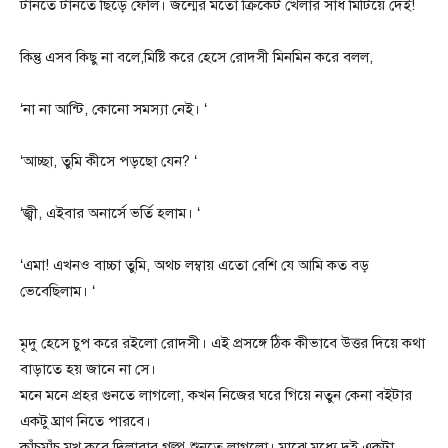
টানতে টানতে ছিঁড়ে ফেলি। জন্মের মতো ক্রিকেট খেলার সাঁধ মিটিয়ে দেই!
কিন্তু এসব কিছু না বলে,মিষ্টি করে হেসে রোদসী মিনমিন করে বলল,
‘না না আন্টি, কোনো সমস্যা নেই। ‘
‘আচ্ছা, তুমি কীসে পড়ছো যেন? ‘
‘জ্বী, এইবার অনার্সে ভর্তি হলাম। ‘
‘এমা! এখনও বাচ্চা তুমি, অথচ লম্বায় এতো বেশি যে আমি কত বড়
ভেবেছিলাম। ‘
মৃদু হেসে চুপ করে রইলো রোদসী। এই প্রসঙ্গে ঠিক কীভাবে উত্তর দিয়ে কথা
বাড়াতে হয় জানে না সে।
মনে মনে প্রহর গুনতে লাগলো, কখন নিজের ঘরে গিয়ে নতুন কেনা বইটার
একটু ঘ্রাণ নিতে পারবে।
কাঁচুমাঁচু মুখ করে দিলারার গল্প শুনতে লাগলো। মাঝে মধ্যে দুই একটা