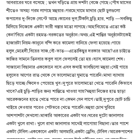
আবরারের ঘরে বসেছে ; তখন ঘড়িতে প্রায় দশটা বেজে গেছে।পৌষ মাসের
শীতেও অসহ্য গরম লাগছে মহুয়ার।গরমে,ঘামে মাথার ছোট চুলগুলো
কপালের দু-দিকে লেপ্টে আছে।কানের দুল,টিকলি,চুড়ি,হার, শাড়ি —সবকিছু
মিলিয়ে নিজেকে একটা ভারী বস্তার মতো লাগছে।আহ!বিয়েতে এতো কষ্ট
কেন?বিয়ে একটা রহমত-বরকতের অনুষ্ঠান।অথচ,এই শান্তির অনুষ্ঠানটাকেই
হাজারটা নিয়ম-কানুনে বন্দি করে ঝামেলা বানিয়ে ফেলা হয়েছে।গায়ে
হলুদ,মেহেদী,বিয়ের সাজ,বৌ-ভাত—এতোকিছুর দরকার আছে?এর চাইতে
কাজির সামনে তিনবার কবুল বলে ফেললেই তো হয়।ব্যাস,ঝামেলা শেষ।
সাজানো বিছানার এককোনে বসে এসব কথাই ভাবছিলো মহুয়া।সেই গায়ে
হলুদের আগের রাত থেকে সে ভালোমতো ঘুমাতে পারেনি।মাথা ব্যাথায়
ছিড়ে যাচ্ছে।ক্ষিদেও পেয়েছে খুব।দুপুরে ভালোমতো খেতে পারেনি।কিভাবে
খাবে?এই চুড়ি-শাড়ির জন্য শান্তিতে খাওয়া যায়?মহুয়া নিজের হাত ছাড়া
আরেকজনের হাতে খেতে পারে না।কেমন যেন লাগে।তাই,দুপুরে ছোট চাচি
খাইয়ে দেওয়ার পরেও পেটভরে খেতে পারেনি।মহুয়া চোখ ঘুরিয়ে
আশপাশটা দেখলো।মাঝারি আকারের একটা ঘর।ঘরের দুটো জানালার
একটা খুলে রাখা। খুলে রাখা জানালার সাথেই লাগোয়া বিছানা।তার পাশে
একটা টেবিল।এককোনে একটা আলমারি,একটা ড্রেসিং টেবিল।আরেকপাশের