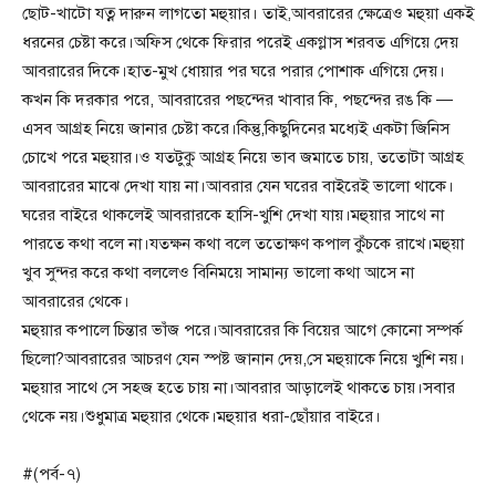
ছোট-খাটো যত্ন দারুন লাগতো মহুয়ার। তাই,আবরারের ক্ষেত্রেও মহুয়া একই
ধরনের চেষ্টা করে।অফিস থেকে ফিরার পরেই একগ্লাস শরবত এগিয়ে দেয়
আবরারের দিকে।হাত-মুখ ধোয়ার পর ঘরে পরার পোশাক এগিয়ে দেয়।
কখন কি দরকার পরে, আবরারের পছন্দের খাবার কি, পছন্দের রঙ কি —
এসব আগ্রহ নিয়ে জানার চেষ্টা করে।কিন্তু,কিছুদিনের মধ্যেই একটা জিনিস
চোখে পরে মহুয়ার।ও যতটুকু আগ্রহ নিয়ে ভাব জমাতে চায়, ততোটা আগ্রহ
আবরারের মাঝে দেখা যায় না।আবরার যেন ঘরের বাইরেই ভালো থাকে।
ঘরের বাইরে থাকলেই আবরারকে হাসি-খুশি দেখা যায়।মহুয়ার সাথে না
পারতে কথা বলে না।যতক্ষন কথা বলে ততোক্ষণ কপাল কুঁচকে রাখে।মহুয়া
খুব সুন্দর করে কথা বললেও বিনিময়ে সামান্য ভালো কথা আসে না
আবরারের থেকে।
মহুয়ার কপালে চিন্তার ভাঁজ পরে।আবরারের কি বিয়ের আগে কোনো সম্পর্ক
ছিলো?আবরারের আচরণ যেন স্পষ্ট জানান দেয়,সে মহুয়াকে নিয়ে খুশি নয়।
মহুয়ার সাথে সে সহজ হতে চায় না।আবরার আড়ালেই থাকতে চায়।সবার
থেকে নয়।শুধুমাত্র মহুয়ার থেকে।মহুয়ার ধরা-ছোঁয়ার বাইরে।
#(পর্ব-৭)