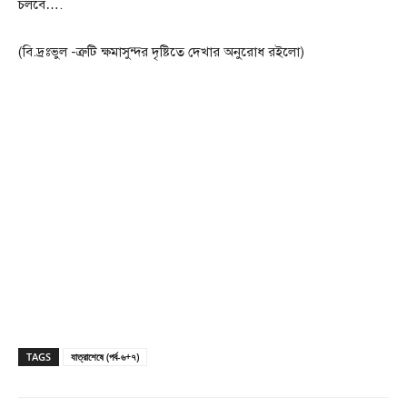
চলবে….
(বি.দ্রঃভুল -ত্রুটি ক্ষমাসুন্দর দৃষ্টিতে দেখার অনুরোধ রইলো)
TAGS
যাত্রাশেষে (পর্ব-৬+৭)