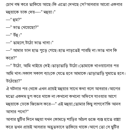
চোখ বন্ধ করে তাকিয়ে আছে।কি এতো দেখছে সে?আবরার আরো একবার
মহুয়াকে ডাক দেয়—-” মহুয়া।”
—” হুম?”
—” ভাত খেয়েছো?”
—” উঁহু।”
—” তাহলে,উঠো ভাত খাবা।”
—” আমার ডান হাত পুড়ে গেছে।হাত নাড়তেই পারছি না।ভাত খাব কি
করে?”
—” উঠো, আমি খাইয়ে দেই।তাড়াতাড়ি উঠো।তোমাকে খাওয়ানোর পর
আমি খাব।সকাল সকাল ব্যাংকে যেতে হবে আমাকে।তাড়াতাড়ি ঘুমাতে হবে।
উঠেছো?”
ঐ ঘটনার পর থেকে এখন প্রায়ই মহুয়ার সাথে কথা বলে আবরার।আগের
মতো একদম চুপ করে থাকে না।কখনো কখনো অফিসে যাওয়ার আগে
মহুয়াকে ডেকে জিজ্ঞেস করে—” এই মহুয়া,তোমার কিছু লাগবে?কি আনব
আসার পথে?”
আবার ছুটির দিনে মহুয়া যখন কোমড়ে শাড়ির আঁচল গুজে ব্যস্ত হাতে রান্না
করে তখন প্রায়ই আবরার অদ্ভুতভাবে তাকিয়ে থাকে।আগে তো সে ছুটির