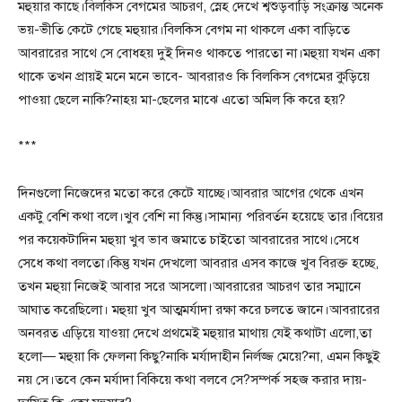
মহুয়ার কাছে।বিলকিস বেগমের আচরণ, স্নেহ দেখে শ্বশুড়বাড়ি সংক্রান্ত অনেক
ভয়-ভীতি কেটে গেছে মহুয়ার।বিলকিস বেগম না থাকলে একা বাড়িতে
আবরারের সাথে সে বোধহয় দুই দিনও থাকতে পারতো না।মহুয়া যখন একা
থাকে তখন প্রায়ই মনে মনে ভাবে- আবরারও কি বিলকিস বেগমের কুড়িয়ে
পাওয়া ছেলে নাকি?নাহয় মা-ছেলের মাঝে এতো অমিল কি করে হয়?
***
দিনগুলো নিজেদের মতো করে কেটে যাচ্ছে।আবরার আগের থেকে এখন
একটু বেশি কথা বলে।খুব বেশি না কিন্তু।সামান্য পরিবর্তন হয়েছে তার।বিয়ের
পর কয়েকটাদিন মহুয়া খুব ভাব জমাতে চাইতো আবরারের সাথে।সেধে
সেধে কথা বলতো।কিন্তু যখন দেখলো আবরার এসব কাজে খুব বিরক্ত হচ্ছে,
তখন মহুয়া নিজেই আবার সরে আসলো।আবরারের আচরণ তার সম্মানে
আঘাত করেছিলো। মহুয়া খুব আত্মমর্যাদা রক্ষা করে চলতে জানে।আবরারের
অনবরত এড়িয়ে যাওয়া দেখে প্রথমেই মহুয়ার মাথায় যেই কথাটা এলো,তা
হলো— মহুয়া কি ফেলনা কিছু?নাকি মর্যাদাহীন নির্লজ্জ মেয়ে?না, এমন কিছুই
নয় সে।তবে কেন মর্যাদা বিকিয়ে কথা বলবে সে?সম্পর্ক সহজ করার দায়-