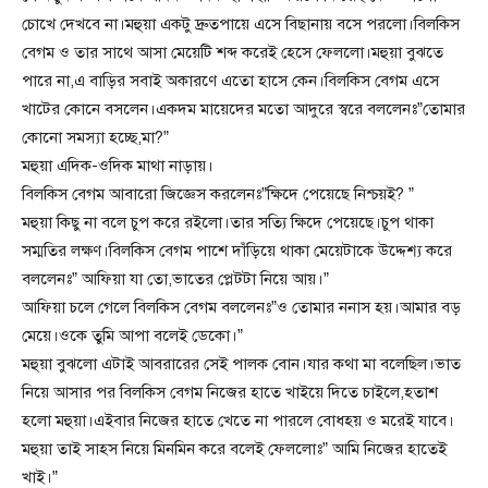
চোখে দেখবে না।মহুয়া একটু দ্রুতপায়ে এসে বিছানায় বসে পরলো।বিলকিস
বেগম ও তার সাথে আসা মেয়েটি শব্দ করেই হেসে ফেললো।মহুয়া বুঝতে
পারে না,এ বাড়ির সবাই অকারণে এতো হাসে কেন।বিলকিস বেগম এসে
খাটের কোনে বসলেন।একদম মায়েদের মতো আদুরে স্বরে বললেনঃ”তোমার
কোনো সমস্যা হচ্ছে,মা?”
মহুয়া এদিক-ওদিক মাথা নাড়ায়।
বিলকিস বেগম আবারো জিজ্ঞেস করলেনঃ”ক্ষিদে পেয়েছে নিশ্চয়ই? ”
মহুয়া কিছু না বলে চুপ করে রইলো।তার সত্যি ক্ষিদে পেয়েছে।চুপ থাকা
সম্মতির লক্ষণ।বিলকিস বেগম পাশে দাঁড়িয়ে থাকা মেয়েটাকে উদ্দেশ্য করে
বললেনঃ” আফিয়া যা তো,ভাতের প্লেটটা নিয়ে আয়।”
আফিয়া চলে গেলে বিলকিস বেগম বললেনঃ”ও তোমার ননাস হয়।আমার বড়
মেয়ে।ওকে তুমি আপা বলেই ডেকো।”
মহুয়া বুঝলো এটাই আবরারের সেই পালক বোন।যার কথা মা বলেছিল।ভাত
নিয়ে আসার পর বিলকিস বেগম নিজের হাতে খাইয়ে দিতে চাইলে,হতাশ
হলো মহুয়া।এইবার নিজের হাতে খেতে না পারলে বোধহয় ও মরেই যাবে।
মহুয়া তাই সাহস নিয়ে মিনমিন করে বলেই ফেললোঃ” আমি নিজের হাতেই
খাই।”