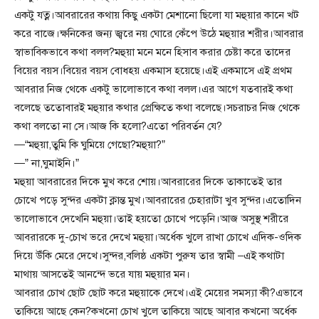
একটু যত্ন।আবরারের কথায় কিছু একটা মেশানো ছিলো যা মহুয়ার কানে খট
করে বাজে।ক্ষনিকের জন্য জ্বরে নয় ঘোরে কেঁপে উঠে মহুয়ার শরীর।আবরার
স্বাভাবিকভাবে কথা বলল?মহুয়া মনে মনে হিসাব করার চেষ্টা করে তাদের
বিয়ের বয়স।বিয়ের বয়স বোধহয় একমাস হয়েছে।এই একমাসে এই প্রথম
আবরার নিজ থেকে একটু ভালোভাবে কথা বলল।এর আগে যতবারই কথা
বলেছে ততোবারই মহুয়ার কথার প্রেক্ষিতে কথা বলেছে।সচরাচর নিজ থেকে
কথা বলতো না সে।আজ কি হলো?এতো পরিবর্তন যে?
—“মহুয়া,তুমি কি ঘুমিয়ে গেছো?মহুয়া?”
—” না,ঘুমাইনি।”
মহুয়া আবরারের দিকে মুখ করে শোয়।আবরারের দিকে তাকাতেই তার
চোখে পড়ে সুন্দর একটা ক্লান্ত মুখ।আবরারের চেহারাটা খুব সুন্দর।এতোদিন
ভালোভাবে দেখেনি মহুয়া।তাই হয়তো চোখে পড়েনি।আজ অসুস্থ শরীরে
আবরারকে দু-চোখ ভরে দেখে মহুয়া।অর্ধেক খুলে রাখা চোখে এদিক-ওদিক
দিয়ে উঁকি মেরে দেখে।সুন্দর,বলিষ্ঠ একটা পুরুষ তার স্বামী –এই কথাটা
মাথায় আসতেই আনন্দে ভরে যায় মহুয়ার মন।
আবরার চোখ ছোট ছোট করে মহুয়াকে দেখে।এই মেয়ের সমস্যা কী?এভাবে
তাকিয়ে আছে কেন?কখনো চোখ খুলে তাকিয়ে আছে আবার কখনো অর্ধেক