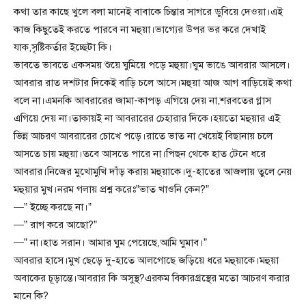
কথা তার কাছে খুলে বলা মানেই বাবাকে চিন্তার সাগরে ডুবিয়ে দেওয়া।এই
কাজ কিছুতেই করতে পারবে না মহুয়া।ভাগ্যের উপর ভর করে দেখাই
যাক,সৃষ্টিকর্তার ইচ্ছেটা কি।
ভাবতে ভাবতে একসময় শুয়ে ঘুমিয়ে পড়ে মহুয়া।ঘুম ভাঙে আবরার আসলে।
আবরার রাত দশটার দিকেই বাড়ি চলে আসে।মহুয়া আজ আগ বাড়িয়েই কথা
বলে না।এমনকি আবরারের জামা-কাপড় এগিয়ে দেয় না,শরবতের গ্লাস
এগিয়ে দেয় না।তাকায়ই না আবরারের চেহারার দিকে।হয়তো মহুয়ার এই
ভিন্ন আচরণ আবরারের চোখে পড়ে।রাতে ভাত না খেয়েই বিছানায় চলে
আসতে চায় মহুয়া।তবে আসতে পারে না।পিছন থেকে হাত টেনে ধরে
আবরার।নিজের মুখোমুখি দাঁড় করায় মহুয়াকে।দু-হাতের আজলায় তুলে নেয়
মহুয়ার মুখ।নরম গলায় প্রশ্ন করেঃ”ভাত খাওনি কেন?”
—” ইচ্ছে করছে না।”
—” রাগ করে আছো?”
—” না।হাত সরান। আমার ঘুম পেয়েছে,আমি ঘুমাব।”
আবরার হাসে।মুখ ছেড়ে দু-হাতে আলগোছে জড়িয়ে ধরে মহুয়াকে।মহুয়া
অবাকের চূড়ান্তে।আবরার কি অসুস্থ?এরকম বিকারগ্রস্থের মতো আচরণ করার
মানে কি?