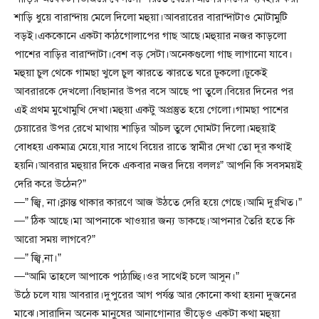
শাড়ি ধুয়ে বারান্দায় মেলে দিলো মহুয়া।আবরারের বারান্দাটাও মোটামুটি
বড়ই।এককোনে একটা কাঠগোলাপের গাছ আছে।মহুয়ার নজর কাড়লো
পাশের বাড়ির বারান্দাটা।বেশ বড় সেটা।অনেকগুলো গাছ লাগানো যাবে।
মহুয়া চুল থেকে গামছা খুলে চুল ঝারতে ঝারতে ঘরে ঢুকলো।ঢুকেই
আবরারকে দেখলো।বিছানার উপর বসে আছে পা তুলে।বিয়ের দিনের পর
এই প্রথম মুখোমুখি দেখা।মহুয়া একটু অপ্রস্তুত হয়ে গেলো।গামছা পাশের
চেয়ারের উপর রেখে মাথায় শাড়ির আঁচল তুলে ঘোমটা দিলো।মহুয়াই
বোধহয় একমাত্র মেয়ে,যার সাথে বিয়ের রাতে স্বামীর দেখা তো দূর কথাই
হয়নি।আবরার মহুয়ার দিকে একবার নজর দিয়ে বললঃ” আপনি কি সবসময়ই
দেরি করে উঠেন?”
—” জ্বি, না।ক্লান্ত থাকার কারণে আজ উঠতে দেরি হয়ে গেছে।আমি দুঃখিত।”
—” ঠিক আছে।মা আপনাকে খাওয়ার জন্য ডাকছে।আপনার তৈরি হতে কি
আরো সময় লাগবে?”
—” জ্বি,না।”
—“আমি তাহলে আপাকে পাঠাচ্ছি।ওর সাথেই চলে আসুন।”
উঠে চলে যায় আবরার।দুপুরের আগ পর্যন্ত আর কোনো কথা হয়না দুজনের
মাঝে।সারাদিন অনেক মানুষের আনাগোনার ভীড়েও একটা কথা মহুয়া