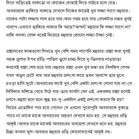
দিনে বাড়িতেই থাকতো না।কাজের দোহাই দিয়ে বাইরে চলে যেত।
আবরারকে তাকিয়ে থাকতে দেখলে নিজের কাছেই খুব লজ্জা লাগে মহুয়ার।
নাকের পাটা লজ্জায় লাল হয়ে যায়।কান গরম হয়ে যায়।লোকটার নজর খুবই
খারাপ।এভাবে তাকিয়ে থাকার কি আছে?আশ্চর্য! মহুয়ার কি লজ্জা লাগে না?
নাকি অসভ্য লোক ধরেই নিয়েছে মহুয়ার কোনো লজ্জা-টজ্জা নেই।
রান্নাঘরের কাজগুলো শিখতে খুব বেশি সময় লাগেনি মহুয়ার।রান্না করা খুবই
সহজ।চুলার উপর হাঁড়ি-পাতিল তুলে চামচ দিয়ে দু-তিনবার নাড়াচাড়া
করলেই রান্না শেষ হয়ে যায়।মহুয়ার রান্না এখন খুব মজা হয়।বিলকিস বেগম
যখন আঙুল চেটে খায় আর মহুয়ার প্রশংসা করে তখন আনন্দে তার মুখে
চওড়া হাসি ফুটে।আবরারের কন্ঠে খুব বেশি একটা প্রশংসা শোনা যায় না।সে
নির্বিকার ভঙ্গিতে খেয়ে উঠে যায়।তার ভাবটা যেন এই, একরকম রান্না হলেই
চলবে।মহুয়া মনে মনে ক্ষুব্ধ হয়।দু-একদিন একটু প্রশংসা করলে কি হয়?
বিয়ের এতোদিন পার হয়ে গেলেও সে এখনো পুরোপুরি আবরারকে বুঝতে
পারে না।মাঝে মাঝে আবরারের আচরণ দেখলে মনে হয়, সে মহুয়ার প্রতি
আকৃষ্ট।আবার মাঝে মাঝেই আবরারের অবহেলা দেখলে মনে হয়, মহুয়ার
চিন্তা-ভাবনা ভুল।আবরার মহুয়ার প্রতি কোনোভাবেই আকৃষ্ট নয়।