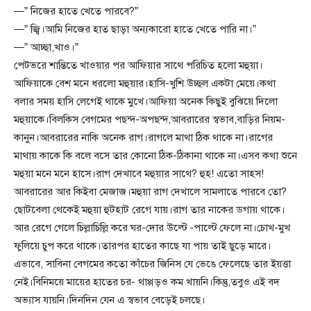
—” নিজের হাতে খেতে পারবে?”
—” জ্বি।আমি নিজের হাত ছাড়া অন্যকারো হাতে খেতে পারি না।”
—” আচ্ছা,খাও।”
পেটভরে শান্তিতে খাওয়ার পর আফিয়ার সাথে পরিচিত হলো মহুয়া।
আফিয়াকে বেশ মনে ধরলো মহুয়ার।হাসি-খুশি উচ্ছল একটা মেয়ে।কথা
বলার সময় হাসি লেগেই থাকে মুখে।আফিয়া অনেক কিছুই বুঝিয়ে দিলো
মহুয়াকে।বিলকিস বেগমের পছন্দ-অপছন্দ,আবরারের স্বভাব,বাড়ির নিয়ম-
কানুন।আবরারের নাকি অনেক রাগ।রাগলে মাথা ঠিক থাকে না।রাগের
মাথায় কাকে কি বলে বসে তার কোনো ঠিক-ঠিকানা থাকে না।এসব কথা শুনে
মহুয়া মনে মনে হাসে।রাগ দেখাবে মহুয়ার সাথে? হুহ! এতো সাহস!
আবরারের আর কিইবা মেজাজ।মহুয়া রাগ দেখালে সামলাতে পারবে তো?
ছোটবেলা থেকেই মহুয়া হুটহাট রেগে যায়।রাগ তার নাকের ডগায় থাকে।
আর রেগে গেলে চিল্লাচিল্লি করে ঘর-দোর উল্টে -পাল্টে ফেলে না।চোখ-মুখ
ফুলিয়ে চুপ করে থাকে।তারপর হাতের কাছে যা পায় তাই ছুড়ে মারে।
এভাবে, সাবিনা বেগমের কতো কাঁচের জিনিস যে ভেঙে ফেলেছে তার ইয়ত্তা
নেই।বিনিময়ে মায়ের হাতের চর- থাপ্পড়ও কম খায়নি।কিন্তু,তবুও এই বদ
অভ্যাস যায়নি।দিনদিন যেন এ স্বভাব বেড়েই চলছে।