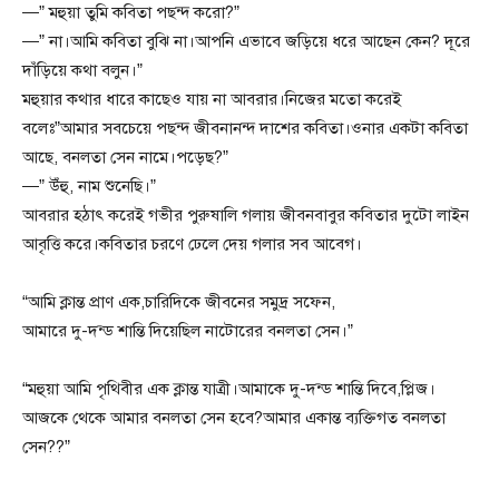
—” মহুয়া তুমি কবিতা পছন্দ করো?”
—” না।আমি কবিতা বুঝি না।আপনি এভাবে জড়িয়ে ধরে আছেন কেন? দূরে
দাঁড়িয়ে কথা বলুন।”
মহুয়ার কথার ধারে কাছেও যায় না আবরার।নিজের মতো করেই
বলেঃ”আমার সবচেয়ে পছন্দ জীবনানন্দ দাশের কবিতা।ওনার একটা কবিতা
আছে, বনলতা সেন নামে।পড়েছ?”
—” উঁহু, নাম শুনেছি।”
আবরার হঠাৎ করেই গভীর পুরুষালি গলায় জীবনবাবুর কবিতার দুটো লাইন
আবৃত্তি করে।কবিতার চরণে ঢেলে দেয় গলার সব আবেগ।
“আমি ক্লান্ত প্রাণ এক,চারিদিকে জীবনের সমুদ্র সফেন,
আমারে দু-দন্ড শান্তি দিয়েছিল নাটোরের বনলতা সেন।”
“মহুয়া আমি পৃথিবীর এক ক্লান্ত যাত্রী।আমাকে দু-দন্ড শান্তি দিবে,প্লিজ।
আজকে থেকে আমার বনলতা সেন হবে?আমার একান্ত ব্যক্তিগত বনলতা
সেন??”