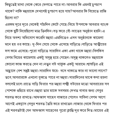
কিছুতেই মাথা থেকে ঝেরে ফেলতে পারে না।আবরার কি এমনই চুপচাপ
থাকে? নাকি মহুয়াকে দেখলেই চুপচাপ হয়ে যায়?আবরার কি বিয়েতে রাজি
ছিলো না?
এরকম দূরে দূরে থেকেই পাঁচদিন কেটে গেছে।বিয়ে উপলক্ষে আবরার ব্যাংক
থেকে ছুটি নিয়েছিলো মাত্র তিনদিন।বড় করে বৌ-ভাতের অনুষ্ঠান হয়নি।এ
নিয়ে অবশ্য অভিযোগ করেনি মহুয়া।এমনিতেও এসব অনুষ্ঠানকে ঝামেলা
মনে হয় ওর কাছে। দু-দিন যেয়ে থেকে এসেছে বাড়িতে।বাড়িতে আত্মীয়ের
দল কমে এসেছে।পুরো বাড়িতে সারাদিন একা একা থাকে মহুয়া।বিলকিস
বেগম বিয়ের ঝামেলায় একটু অসুস্থ হয়ে গেছেন।অসুস্থ থাকলেও মহুয়াকে
কোনো কাজ করতে দেন না।নতুন বউ থাকুক একটু আরামে।শ্বাশুড়ির এই
আহ্লাদে বেশ সন্তুষ্ট মহুয়া।সারাদিন শুয়ে- বসে থাকতে কার না ভালো লাগে?
তবে,আবরারকে এখনো বুঝতে পারে না মহুয়া।সারাদিনের মাঝে কথা হয়না
বললেই চলে।রাতে বাড়ি ফিরার পর মহুয়া লক্ষ্মী বউয়ের মতো আবরারের সব
পোশাক গুছিয়ে রাখে।মহুয়া তার মাকে সবসময় দেখত বাবার জন্য লেবুর
শরবত করে রাখতে।আফজাল সাহেব বাজারে গেলেও সাবিনা বেগম আগে
আগেই একগ্লাস লেবুর শরবত তৈরি করে রাখতেন।বাজার থেকে ফিরার পর
এই শরবতটাই যেন আফজাল সাহেবের পুরো ক্লান্তি দূর করে দিত।মায়ের এই