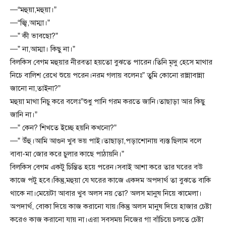
—“মহুয়া,মহুয়া।”
—“জ্বি,আম্মা।”
—” কী ভাবছো?”
—” না,আম্মা। কিছু না।”
বিলকিস বেগম মহুয়ার নীরবতা হয়তো বুঝতে পারেন।তিনি মৃদু হেসে মাথার
নিচে বালিশ রেখে শুয়ে পরেন।নরম গলায় বলেনঃ” তুমি কোনো রান্নাবান্না
জানো না,তাইনা?”
মহুয়া মাথা নিচু করে বলেঃ”শুধু পানি গরম করতে জানি।তাছাড়া আর কিছু
জানি না।”
—” কেন? শিখতে ইচ্ছে হয়নি কখনো?”
—” উঁহু।আমি আগুন খুব ভয় পাই।তাছাড়া,পড়াশোনায় ব্যস্ত ছিলাম বলে
বাবা-মা জোর করে চুলার কাছে পাঠায়নি।”
বিলকিস বেগম একটু চিন্তিত হয়ে পরেন।সবাই আশা করে তার ঘরের বউ
কাজে পটু হবে।কিন্তু,মহুয়া যে ঘরের কাজে একদম অপদার্থ তা বুঝতে বাকি
থাকে না।মেয়েটা আবার খুব অলস নয় তো? অলস মানুষ নিয়ে ঝামেলা।
অপদার্থ, বোকা দিয়ে কাজ করানো যায়।কিন্তু অলস মানুষ দিয়ে হাজার চেষ্টা
করেও কাজ করানো যায় না।এরা সবসময় নিজের গা বাঁচিয়ে চলতে চেষ্টা