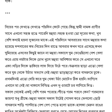
যাক।
***
বিয়ের পর দেখতে দেখতে পাঁচদিন কেটে গেছে।কিন্তু,স্বামী নামক প্রাণীর
সাথে এখনো সহজ হতে পারেনি মহুয়া।সহজ হওয়া তো দূরের কথা, খুব
বেশি কথাই হয়না দুজনের মাঝে।এই পাঁচদিনে আবরারের সাথে মহুয়ার কথা
হয়েছে দশবারের কম।বিয়ের দিন রাতে আবরার কখন ঘরে এসেছে,কখন
ঘুমিয়েছে এসবের কিছুই জানে না মহুয়া।সকালে ঘুম ভেঙেছিলো বেশ বেলা
করে।প্রায় নয়টার দিকে চোখ খুলে মহুয়া আবিষ্কার করে সে এখনো ঘরে
একা।ঘড়ির দিকে তাকিয়ে লাফ দিয়ে উঠে পরে।শুক্রবার ছাড়া এতো বেলা
করে ঘুম থেকে উঠার অভ্যাস নেই।মহুয়া তাড়াহুড়ো করে বাথরুমে ঢুকে।
প্রথমদিনই এতো দেরি করে ঘুম থেকা উঠা মোটেও ঠিক হয়নি।ভাগ্যিস
এখানে মা নেই।মা থাকলে নিশ্চিত এখন দু-চারটে চর লাগিয়ে দিত।
সকাল থেকেই একটু বেশি গরম পরেছে।শীতে গরম পরবে কেন? গরমদের
জায়গা শুধু গ্রীষ্মে।মহুয়া সকাল সকাল উঠেই গোসল করে ফেললো।ছোট্ট
বাথরুমে শাড়ি পাল্টাতে বেশ বেগ পেতে হলো তাকে।হালকা মেরুন রঙের
শাড়ির অর্ধেকটা ভিজিয়ে ফেললো পরতে যেয়ে।আগের দিনের ব্যবহার করা