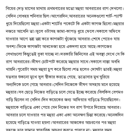
বিয়ের দেড় মাসের মাথায় প্রথমবারের মতো মহুয়া আবরারের রাগ দেখলো।
সেদিন বোধহয় শনিবার ছিল।আগেরদিন,আবরারের অনেকগুলো শার্ট-প্যান্ট
ধুয়ে দিয়েছিলো মহুয়া।একটা শার্টের পকেটে কি একটা কাগজ ছিলো।মহুয়ার
নজরে আসেনি তা।ভুলে ওটাসহ জামা-কাপড় ধুয়ে ফেলে।সকালে অফিসে
যাওয়ার আগে তন্ন তন্ন করে কাগজটা খুঁজেছে আবরার।শেষে পেয়েও যায়
অবশ্য।ভিজে কাগজটা আধভেজা হয়ে একদলা হয়ে আছে।কাগজের
লেখাগুলো কিছুতেই বুঝা যাচ্ছে না।দরকারি জিনিসের এই অবস্থা দেখে সে কি
রাগ আবরারের।ভীষণ চোটপাট করেছে মহুয়ার সাথে।সকালে নাস্তা অবধি
খায়নি।পুরোটা সময় মহুয়া চুপ করে ছিলো।শত হলেও দোষটা তারই।মহুয়া
যতবার শুকনো মুখে ভুল স্বীকার করতে গেছে, ততোবার মুখ ঘুরিয়ে
অন্যদিকে চলে গেছে আবরার।সেদিন নিজেকে ভীষণ অসহায় মনে হয়েছে
মহুয়ার।সব ছেড়ে নিজের বাড়িতে চলে যেতে ইচ্ছে করেছে।বিলকিস বেগমও
বাড়ি ছিলেন না সেদিন।দিন কয়েকের জন্য আফিয়ার বাড়িতে গিয়েছিলেন।
মহুয়াকে বাড়িতে একা পেয়ে যেন নিজের সব রাগ উগরে দিয়েছে আবরার।
আবরার চলে যাওয়ার পর মহুয়া একা একা অনেক্ষণ চিন্তা করেছে।অনেকদিন
হয়েছে বাড়িতে যাওয়া হয়না।আবরারের আজকের আচরণের পর মহুয়া
সহজে তার সামনে স্বাভাবিক আচরণ করতে পারবে না। মহুয়ার সময়