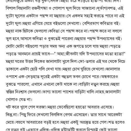
দেয়ালজুরে একটা বড় বুক-সেলফ।মহুয়া উঠে দাঁড়িয়ে হাত-পা ঝারা দিল।
বিশাল বিছানাটা রজনীগন্ধা ও গোলাপ ফুল দিয়ে সাজানো।দূর্ভাগ্যবশত, এই
দুটো ফুলের একটাও পছন্দ না মহুয়ার।সে একদম সহ্যই করতে পারে না এই
দুটো ফুল।মহুয়া এগিয়ে যেয়ে বইগুলো দেখলো। বেশিরভাগ কবিতার বই।
মহুয়া নাক ছিটকে ফেললো।কবিতা সে পছন্দ করে না।পছন্দ করে না বললে
ভুল হবে,আসলে কবিতা ও বুঝতেই পারেনা।মহুয়ার পছন্দ উপন্যাসের বই।
মোটা মোটা বইগুলো পড়ার সময় অন্য এক জগতে চলে যায় মহুয়া।পড়তে
পড়তে আনমনে প্রায়ই ভাবে—” আহা,জীবনটা যদি উপন্যাসের মতো হতো!”
মহুয়া ঘরের উত্তর দিকের জানালাটা খুলে দিল।দো-তলার এই ঘর থেকে নিচে
তাকালে একটা ছোট্ট গলি দেখা যায়।মহুয়া চোখ ঘুরিয়ে দেখলো।জানালার
ওপাশে এক-দেড়হাত দূরেই একটা বহুতল ভবন চোখে পরে।অন্ধকারেও
বুঝতে পারলো, এখানে এখনো কেউ থাকে না।বাড়িটা নতুন করছে।মহুয়া
স্বস্তির নিঃশ্বাস ফেললো।ভাগ্য ভালো পাশের বাড়িটা খালি।নাহয়,জানালাটা
খোলাও যেত না।
খট করে খুলে গেল দরজা।মহুয়া ভেবেছিলো হয়তো আবরার এসেছে।
কিন্তু,না। পিছু ফিরে দেখলো বিলকিস বেগম এসেছেন। তার সাথে আরেকটা
মেয়ে।বয়সে আবরারের বড়ই হবে।মহুয়া একটু অপ্রস্তুত হয়ে গেল।শত হলেও
সে নতুন বউ।এভাবে এদিক-ওদিক হাঁটাহাঁটি করলে নিশ্চয়ই কেউ ভালো