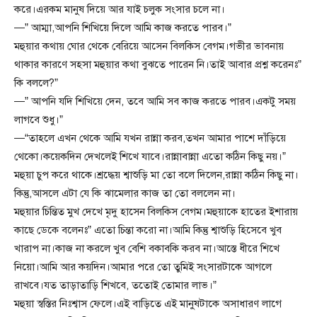
করে।এরকম মানুষ দিয়ে আর যাই চলুক সংসার চলে না।
—” আম্মা,আপনি শিখিয়ে দিলে আমি কাজ করতে পারব।”
মহুয়ার কথায় ঘোর থেকে বেরিয়ে আসেন বিলকিস বেগম।গভীর ভাবনায়
থাকার কারণে সহসা মহুয়ার কথা বুঝতে পারেন নি।তাই আবার প্রশ্ন করেনঃ”
কি বললে?”
—” আপনি যদি শিখিয়ে দেন, তবে আমি সব কাজ করতে পারব।একটু সময়
লাগবে শুধু।”
—“তাহলে এখন থেকে আমি যখন রান্না করব,তখন আমার পাশে দাঁড়িয়ে
থেকো।কয়েকদিন দেখলেই শিখে যাবে।রান্নাবান্না এতো কঠিন কিছু নয়।”
মহুয়া চুপ করে থাকে।শ্রদ্ধেয় শ্বাশুড়ি মা তো বলে দিলেন,রান্না কঠিন কিছু না।
কিন্তু,আসলে এটা যে কি ঝামেলার কাজ তা তো বললেন না।
মহুয়ার চিন্তিত মুখ দেখে মৃদু হাসেন বিলকিস বেগম।মহুয়াকে হাতের ইশারায়
কাছে ডেকে বলেনঃ” এতো চিন্তা করো না।আমি কিন্তু শ্বাশুড়ি হিসেবে খুব
খারাপ না।কাজ না করলে খুব বেশি বকাবকি করব না।আস্তে ধীরে শিখে
নিয়ো।আমি আর কয়দিন।আমার পরে তো তুমিই সংসারটাকে আগলে
রাখবে।যত তাড়াতাড়ি শিখবে, ততোই তোমার লাভ।”
মহুয়া স্বস্তির নিঃশ্বাস ফেলে।এই বাড়িতে এই মানুষটাকে অসাধারণ লাগে