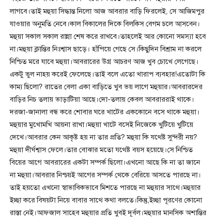
লাগবে।তাই মহুয়া সিদ্ধান্ত নিলো আজ আবরার বাড়ি ফিরলেই, সে আজিমপুর
যাওয়ার অনুমতি নেবে।কাল বিকালের দিকে বিলকিস বেগম চলে আসবেন।
মহুয়া সকাল সকাল রান্না শেষ করে রাখবে।তাহলেই আর কোনো সমস্যা হবে
না।মহুয়া ক্লান্তির নিঃশ্বাস ছাড়ে। হাঁপিয়ে গেছে সে।কিছুদিন বিশ্রাম না করলে
নিশ্চিত মরে যাবে মহুয়া।আবরারের উগ্র আচরণ আজ খুব চোখে লেগেছে।
একটু ভুল নাহয় করেই ফেলেছে।তাই বলে এতো খারাপ ব্যবহার!এতোটা কি
কাম্য ছিলো? রাতের বেলা একা বাড়িতে খুব ভয় লাগে মহুয়ার।আবরারদের
বাড়ির নিচ তলায় ভাড়াটিয়া আছে।দো-তলায় কেবল আবরাররাই থাকে।
দরজা-জানালা বন্ধ করে শোবার ঘরে খাটের এককোনে বসে থাকে মহুয়া।
মহুয়ার মুখোমখি আয়না রাখা।মহুয়া খাটে বসেই নিজেকে খুটিয়ে খুটিয়ে
দেখে।আবরার কেন আকৃষ্ট হয় না তার প্রতি? মহুয়া কি যথেষ্ট সুন্দরী নয়?
মহুয়া দীর্ঘশ্বাস ফেলে।তার বোঝার মতো যথেষ্ট বয়স হয়েছে।সে নিশ্চিত
বিয়ের আগে আবরারের একটা সম্পর্ক ছিলো।এখনো আছে কি না তা জানে
না মহুয়া।আবরার নিশ্চয়ই আগের সম্পর্ক থেকে বেরিয়ে আসতে পারছে না।
তাই হয়তো এখনো স্বাভাবিকভাবে মিশতে পারছে না মহুয়ার সাথে।মহুয়ার
ইচ্ছা করে বিষয়টা নিয়ে বাবার সাথে কথা বলতে।কিন্তু,ইচ্ছা পূরণের কোনো
রাস্তা নেই।আফজাল সাহেব মহুয়ার প্রতি খুবই দূর্বল।মহুয়ার মানসিক অশান্তির