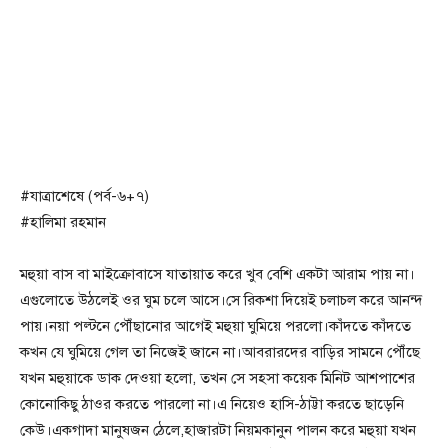
#যাত্রাশেষে (পর্ব-৬+৭)
#হালিমা রহমান
মহুয়া বাস বা মাইক্রোবাসে যাতায়াত করে খুব বেশি একটা আরাম পায় না।
এগুলোতে উঠলেই ওর ঘুম চলে আসে।সে রিকশা দিয়েই চলাচল করে আনন্দ
পায়।নয়া পল্টনে পৌঁছানোর আগেই মহুয়া ঘুমিয়ে পরলো।কাঁদতে কাঁদতে
কখন যে ঘুমিয়ে গেল তা নিজেই জানে না।আবরারদের বাড়ির সামনে পৌঁছে
যখন মহুয়াকে ডাক দেওয়া হলো, তখন সে সহসা কয়েক মিনিট আশপাশের
কোনোকিছু ঠাওর করতে পারলো না।এ নিয়েও হাসি-ঠাট্টা করতে ছাড়েনি
কেউ।একগাদা মানুষজন ঠেলে,হাজারটা নিয়মকানুন পালন করে মহুয়া যখন