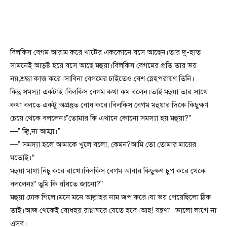
বিলকিস বেগম আরাম করে খাটের এককোনে বসে আছেন।তার দু-হাত
সামনেই আড়ষ্ট হয়ে বসে আছে মহুয়া।বিলকিস বেগমের প্রতি তার ভয়
নয়,শ্রদ্ধা কাজ করে।সাবিনা বেগমের চাইতেও বেশ স্নেহপরায়ণ তিনি।
কিন্তু,সমস্যা একটাই।বিলকিস বেগম কথা কম বলেন।তাই মহুয়া তার সাথে
কথা বলতে একটু অপ্রস্তুত বোধ করে।বিলকিস বেগম মহুয়ার দিকে কিছুক্ষণ
চেয়ে থেকে বললেনঃ”তোমার কি এখানে কোনো সমস্যা হয় মহুয়া?”
—” জ্বি,না আম্মা।”
—” সমস্যা হলে আমাকে খুলে বলো, কেমন?আমি তো তোমার মায়ের
মতোই।”
মহুয়া মাথা নিচু করে রাখে।বিলকিস বেগম আবার কিছুক্ষণ চুপ করে থেকে
বললেনঃ” তুমি কি রাঁধতে জানো?”
মহুয়া ঢোক গিলে।মনে মনে আল্লাহর নাম জপ করে।যা ভয় পেয়েছিলো ঠিক
তাই।আজ থেকেই বোধহয় রান্নাঘরে যেতে হবে।আহ! যন্ত্রণা। ভালো লাগে না
এসব।