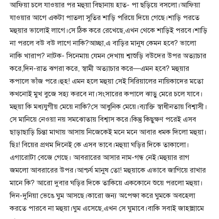
আফিয়া চলে যাওয়ার পর মহুয়া বিছানায় হাত- পা ছড়িয়ে বসলো।আফিয়া
যাওয়ার আগে একটা পাতলা সুতির শাড়ি পরিয়ে দিয়ে গেছে।শাড়ি পরতে
মহুয়ার ভালোই লাগে।সে ঠিক করে রেখেছে,এখন থেকে শাড়িই পরবে।শাড়ি
না পরলে বউ বউ লাগে নাকি?আচ্ছা,এ বাড়ির মানুষ কেমন হবে? ভালো
নাকি খারাপ? নাটক- সিনেমায় যেমন দেখায় শ্বাশুড়ি বউদের উপর অত্যাচার
করে,দিন-রাত ঝগরা করে, স্বামী অত্যাচার করে—এমন হবে? মহুয়ার
কপালে ভাঁজ পরে।হুহ! এমন হলে মহুয়া সেই সিরিয়ালের নায়িকাদের মতো
কখনোই মুখ বুজে সহ্য করবে না।সংসারের কপালে ঝাড়ু মেরে চলে যাবে।
মহুয়া কি মধ্যযুগীয় মেয়ে নাকি?সে আধুনিক মেয়ে।ব্যাক্তি স্বাধীনতায় বিশ্বাসী।
সে মানিয়ে নেওয়া নয় সমঝোতায় বিশ্বাস করে।কিন্তু কিছুক্ষণ পরেই এসব
ছাড়াছাড়ি চিন্তা মাথায় আসায় নিজেকেই মনে মনে আবার ধমক দিলো মহুয়া।
ছিঃ! বিয়ের প্রথম দিনেই কে এসব ভাবে।মহুয়া ঘড়ির দিকে তাকালো।
এগারোটা বেজে গেছে। আবরারের আসার নাম-গন্ধ নেই।মহুয়ার রাগ
জমলো আবরারের উপর।আশ্চর্য মানুষ তো! মহুয়াকে এভাবে জাগিয়ে রাখার
মানে কি? আরো দুবার ঘড়ির দিকে তাকিয়ে এককোনে শুয়ে পরলো মহুয়া।
দিন-দুনিয়া ভেঙে ঘুম আসছে।কারো জন্য অপেক্ষা করে ঘুমকে অবহেলা
করতে পারবে না মহুয়া।ঘুম এসেছে,এখন সে ঘুমাবে।বাকি সবাই জাহান্নামে