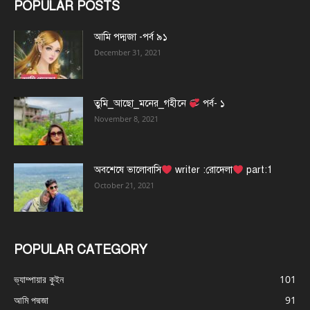
POPULAR POSTS
আমি পদ্মজা -পর্ব ৯১
December 31, 2021
তুমি_আছো_মনের_গহীনে
পর্ব- ১
November 8, 2021
অবশেষে ভালোবাসি
writer :রোদেলা
part:1
October 21, 2021
POPULAR CATEGORY
ভ্যাম্পায়ার কুইন
101
আমি পদ্মজা
91