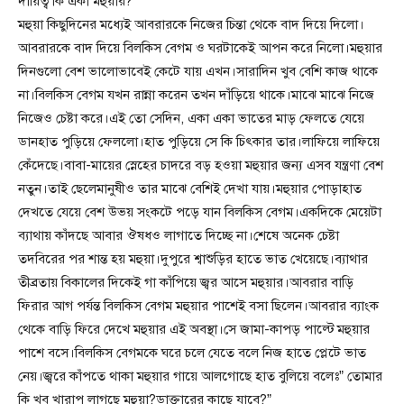
দায়িত্ব কি একা মহুয়ার?
মহুয়া কিছুদিনের মধ্যেই আবরারকে নিজের চিন্তা থেকে বাদ দিয়ে দিলো।
আবরারকে বাদ দিয়ে বিলকিস বেগম ও ঘরটাকেই আপন করে নিলো।মহুয়ার
দিনগুলো বেশ ভালোভাবেই কেটে যায় এখন।সারাদিন খুব বেশি কাজ থাকে
না।বিলকিস বেগম যখন রান্না করেন তখন দাঁড়িয়ে থাকে।মাঝে মাঝে নিজে
নিজেও চেষ্টা করে।এই তো সেদিন, একা একা ভাতের মাড় ফেলতে যেয়ে
ডানহাত পুড়িয়ে ফেললো।হাত পুড়িয়ে সে কি চিৎকার তার।লাফিয়ে লাফিয়ে
কেঁদেছে।বাবা-মায়ের স্নেহের চাদরে বড় হওয়া মহুয়ার জন্য এসব যন্ত্রণা বেশ
নতুন।তাই ছেলেমানুষীও তার মাঝে বেশিই দেখা যায়।মহুয়ার পোড়াহাত
দেখতে যেয়ে বেশ উভয় সংকটে পড়ে যান বিলকিস বেগম।একদিকে মেয়েটা
ব্যাথায় কাঁদছে আবার ঔষধও লাগাতে দিচ্ছে না।শেষে অনেক চেষ্টা
তদবিরের পর শান্ত হয় মহুয়া।দুপুরে শ্বাশুড়ির হাতে ভাত খেয়েছে।ব্যাথার
তীব্রতায় বিকালের দিকেই গা কাঁপিয়ে জ্বর আসে মহুয়ার।আবরার বাড়ি
ফিরার আগ পর্যন্ত বিলকিস বেগম মহুয়ার পাশেই বসা ছিলেন।আবরার ব্যাংক
থেকে বাড়ি ফিরে দেখে মহুয়ার এই অবস্থা।সে জামা-কাপড় পাল্টে মহুয়ার
পাশে বসে।বিলকিস বেগমকে ঘরে চলে যেতে বলে নিজ হাতে প্লেটে ভাত
নেয়।জ্বরে কাঁপতে থাকা মহুয়ার গায়ে আলগোছে হাত বুলিয়ে বলেঃ” তোমার
কি খুব খারাপ লাগছে মহুয়া?ডাক্তারের কাছে যাবে?”