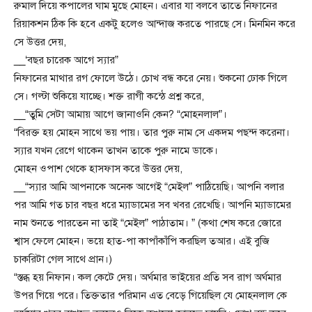
রুমাল দিয়ে কপালের ঘাম মুছে মোহন। এবার যা বলবে তাতে নিফানের
রিয়াকশন ঠিক কি হবে একটু হলেও আন্দাজ করতে পারছে সে। মিনমিন করে
সে উত্তর দেয়,
__‘বছর চারেক আগে স্যার”
নিফানের মাথার রগ ফোলে উঠে। চোখ বন্ধ করে নেয়। শুকনো ঢোক গিলে
সে। গল্টা শুকিয়ে যাচ্ছে। শক্ত রাগী কন্ঠে প্রশ্ন করে,
__“তুমি সেটা আমায় আগে জানাওনি কেন? “মোহনলাল”।
“বিরক্ত হয় মোহন সাথে ভয় পায়। তার পুরু নাম সে একদম পছন্দ করেনা।
স্যার যখন রেগে থাকেন তাখন তাকে পুরু নামে ডাকে।
মোহন ওপাশ থেকে হাসফাস করে উত্তর দেয়,
__“স্যার আমি আপনাকে অনেক আগেই “মেইল” পাঠিয়েছি। আপনি বলার
পর আমি গত চার বছর ধরে ম্যাডামের সব খবর রেখেছি। আপনি ম্যাডামের
নাম শুনতে পারতেন না তাই “মেইল” পাঠাতাম। ” (কথা শেষ করে জোরে
শ্বাস ফেলে মোহন। ভয়ে হাত-পা কাপাঁকাঁপি করছিল তআর। এই বুজি
চাকরিটা গেল সাথে প্রান।)
“স্তব্ধ হয় নিফান। কল কেটে দেয়। অর্ঘমার ভাইয়ের প্রতি সব রাগ অর্ঘমার
উপর গিয়ে পরে। তিক্ততার পরিমান এত বেড়ে গিয়েছিল যে মোহনলাল কে