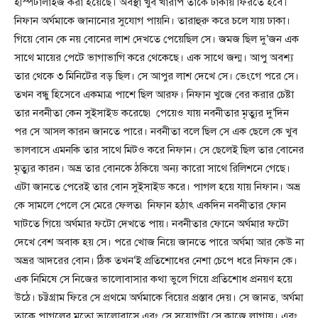
হস্পিটালাইজ করা হয়েছে। অবস্থা খুব খারাপ তাকে ঢাকায় ফিরতে হবে।
নিফান অর্ঘমাকে জানানোর সুযোগ পায়নি। তারাহুরু করে চলে যায় ঢাকা।
গিয়ে বোন কে নয় বোনের লাশ দেখতে পেয়েছিল সে। জমজ ছিল দু’জন এক
সাথে মায়ের পেটে ভাগাভাগি করে থেকেছে। এক সাথে জন্ম। আপু অবশ্য
তার থেকে ৩ মিনিটের বড় ছিল। সে আপুর লাশ দেখে সে। ভেংগে পরে সে।
তখন বন্ধু হিসেবে একমাত্র পাশে ছিল আরফ। নিফান খুজে বের করার চেষ্টা
তার নবনীতা কেন সুইসাইড করেছে৷ পেয়েও যায় নবনীতার মৃত্যুর দু’দিন
পর সে আসল কারন জানতে পারে। নবনীতা বলে ছিল সে এক ছেলে কে খুব
ভালবাসে এমনকি তার সাথে মিটও করে নিফান। সে ছেলেই ছিল তার বোনের
মৃত্যুর কারন। অভ্র তার বোনকে ঠকিয়ে অন্য কারো সাথে রিলিশনে গেছে।
এটা জানতে পেরেই তার বোন সুইসাইড করে। পাগল হয়ে যায় নিফান। অভ্র
কে সামলে পেলে সে মেরে ফেলত৷ নিফান হঠাৎ একদিন নবনীতার ফোন
ঘাটতে গিয়ে অর্ঘমার ফটো দেখতে পায়। নবনীতার ফোনে অর্ঘমার ফটো
দেখে বেশ অবাক হয় সে। পরে খোজ নিয়ে জানতে পারে অর্ঘমা আর কেউ না
অভ্রর আদরের বোন। ঠিক তখন’ই প্রতিশোধের নেশা চেপে ধরে নিফান কে।
এক নিমিষে সে নিজের ভালোবাসার কথা ভুলে গিয়ে প্রতিশোধ প্রনয়ণ হয়ে
উঠে। চট্টগ্রাম ফিরে সে প্রথমে অর্ঘমাকে বিয়ের প্রস্তাব দেয়। সে জানত, অর্ঘমা
তাকে পাগলের মতো ভালোবাসে এবং সে সুযোগটা সে কাজে লাগায়। এবং