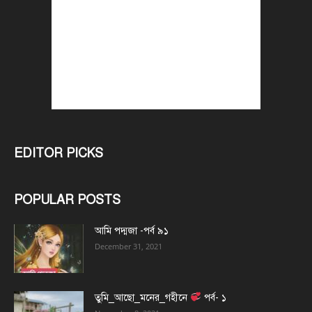
EDITOR PICKS
POPULAR POSTS
আমি পদ্মজা -পর্ব ৯১
December 31, 2021
তুমি_আছো_মনের_গহীনে
পর্ব- ১