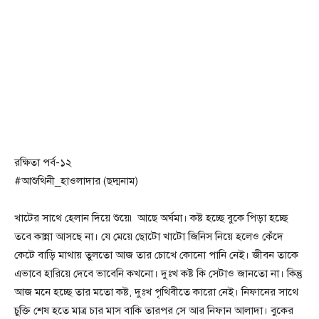
রক্ষিতা পর্ব-১২
#আশুথিনী_হাওলাদার (ছদ্মনাম)
খাটের সাথে হেলান দিয়ে শুয়ে৷ আছে অর্ঘমা। কষ্ট হচ্ছে বুকে পিড়া হচ্ছে
তবে কান্না আসছে না। যে মেয়ে ছোটো খাটো জিনিস নিয়ে হলেও কেঁদে
কেটে বাড়ি মাথায় তুলতো আজ তার চোখে কোনো পানি নেই। জীবন তাকে
এভাবে হারিয়ে দেবে ভাবেনি কখনো। দুঃখ কষ্ট কি সেটাও জানতো না। কিন্তু
আজ মনে হচ্ছে তার মতো কষ্ট, দুঃখ পৃথিবীতে কারো নেই। নিফানের সাথে
চুক্তি শেষ হতে মাত্র চার মাস বাকি তারপর সে আর নিফান আলাদা। বুকের