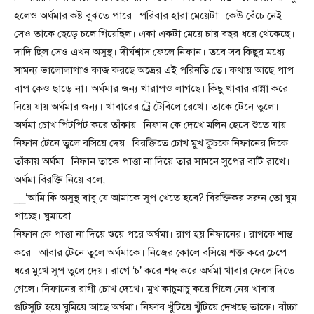
হলেও অর্ঘমার কষ্ট বুঝতে পারে। পরিবার হারা মেয়েটা। কেউ বেঁচে নেই।
সেও তাকে ছেড়ে চলে গিয়েছিল। একা একটা মেয়ে চার বছর ধরে থেকেছে।
দাদি ছিল সেও এখন অসুস্থ। দীর্ঘশ্বাস ফেলে নিফান। তবে সব কিছুর মধ্যে
সামন্য ভালোলাগাও কাজ করছে অভ্রের এই পরিনতি তে। কথায় আছে পাপ
বাপ কেও ছাড়ে না। অর্ঘমার জন্য খারাপও লাগছে। কিছু খাবার রান্না করে
নিয়ে যায় অর্ঘমার জন্য। খাবারের ট্রে টেবিলে রেখে। তাকে টেনে তুলে।
অর্ঘমা চোখ পিটপিট করে তাঁকায়। নিফান কে দেখে মলিন হেসে শুতে যায়।
নিফান টেনে তুলে বসিয়ে দেয়। বিরক্তিতে চোখ মুখ কুচকে নিফানের দিকে
তাঁকায় অর্ঘমা। নিফান তাকে পাত্তা না দিয়ে তার সামনে সুপের বাটি রাখে।
অর্ঘমা বিরক্তি নিয়ে বলে,
__‘আমি কি অসুস্থ বাবু যে আমাকে সুপ খেতে হবে? বিরক্তিকর সরুন তো ঘুম
পাচ্ছে। ঘুমাবো।
নিফান কে পাত্তা না দিয়ে শুয়ে পরে অর্ঘমা। রাগ হয় নিফানের। রাগকে শান্ত
করে। আবার টেনে তুলে অর্ঘমাকে। নিজের কোলে বসিয়ে শক্ত করে চেপে
ধরে মুখে সুপ তুলে দেয়। রাগে ‘চ’ করে শব্দ করে অর্ঘমা খাবার ফেলে দিতে
গেলে। নিফানের রাগী চোখ দেখে। মুখ কাচুমাচু করে গিলে নেয় খাবার।
গুটিসুটি হয়ে ঘুমিয়ে আছে অর্ঘমা। নিফাব খুঁটিয়ে খুঁটিয়ে দেখছে তাকে। বাঁচ্চা