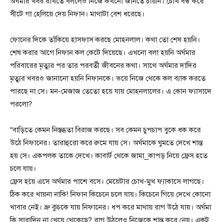
অর্ঘমার খবর রাখতে বললেও নিজে কখনো জানতে চায়নি। চোখ বন্ধ করে
সীটে গা হেলিয়ে দেয় নিফান। মাথাটা বেশ ধরেছে।
ফোনের দিকে তাঁকিয়ে হাসফাস করছে মোহনলাল। কথা তো শেষ হয়নি।
শেষ করার আগে নিফান কল কেটে দিয়েছে। এখনো বলা হয়নি অর্ঘমার
পরিবারের মৃত্যুর পর তার পরবর্তী জীবনের কথা। সাথে অর্ঘমার দাদির
মৃত্যুর খবরও জানানো হয়নি নিফানকে। ভয়ে নিজে থেকে কল ব্যাক করতে
পারছে না সে। মন-মেজাজ তেতো হয়ে যায় মোহনলালের। এ কোন ফ্যাসাদে
পরলো?
“বাড়িতে কেমন নিস্তব্ধতা বিরাজ করছে। সব কেমন চুপচাপ বুকে ধক করে
উঠে নিফানের। তারাহুরো করে রুমে যায় সে। অর্ঘমাকে ঘুমতে দেখে শান্ত
হয় সে। একপলক তাকে দেখে। কাবার্ট থেকে জামা_কাপড় নিয়ে ফ্রেস হতে
চলে যায়।
ফ্রেস হয়ে এসে অর্ঘমার পাশে বসে। মেয়েটার চোখ-মুখ ফ্যাকাসে লাগছে।
ঠিক করে খায়না নাকি! নিফান কিচেনে চলে যায়। কিচেনে গিয়ে দেখে কোনো
খাবার নেই। ভ্রু কুচকে যায় নিফানের। ধপ করে মাথায় রাগ উঠে যায়। অর্ঘমা
কি সারাদিন না খেয়ে থেকেছে? রাগ উঠলেও নিজেকে শান্ত করে নেয়। একটু