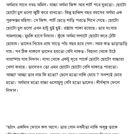
অর্ঘমার সাথে বড্ড অমিল। বাচ্চা অর্ঘমা জিন্স আর শার্ট পরে ঘুরতো। ছোটো
ছোটো চুল গুলো জুটি করে রাখতো। কিন্তু ছাব্বিশ বছর বয়সের অর্ঘমা এক
পুরুদস্তর মহিলা। সে জিন্স, শার্ট ছেড়ে শাড়ি পরতে শিখে গেছে। ছোটো
ছোটো চুল গুলো এখন হাটু ছুই ছুই। রান্নায় পাকা হয়েছে। তার সংসার
সামলাচ্ছে। মুচকি হাসে নিফান। ঝুঁকে অর্ঘমা ললাটে ছোটো করে ঠোঁট
ছোয়ায়। তাদের বিয়ের প্রায় সাড়ে পাঁচ বছর হয়ে গেল। সময় কত তাড়াতাড়ি
যায়। সব ঠিক থাকলে তাদের হয়তো বেবি থাকত। বিছানা থেকে উঠে
বারান্দায় যায় নিফান। বাসা থেকে একটু দূরে পার্কে ছোটো ছোটো বাচ্চারা
খেলা করছে। তাদেরও তো এমন ছোটো ছোটো বেবি থাকতে পারতো।
আচ্ছা! আচ্ছা তার নাম কি হতো? ছেলে হতো নাকি মেয়ে ? অবশ্যই মেয়ে
হতো। অর্ঘমার মতো বাচ্চা গুলোমুলু বেবি হতো তাদের। দীর্ঘশ্বাস ফেলে
নিফান।
“হঠাৎ একদিন ফোনে কল আসে। তার বোন নবনীতা নাকি অসুস্থ তাকে