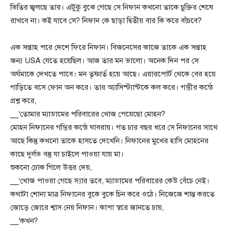
ভিতির জ্বলছে তার। এটুকু বুঝে গেছে সে নিফান কখনো তাকে চুক্তির শেষে
রাখবে না। কই যাবে সে? নিফান কে ছাড়া দ্বিতীয় বার কি করে বাঁচবে?
এক সপ্তাহ পরে দেশে ফিরে নিফান। বিজনেসের কাজে তাকে এক সপ্তাহ
জন্য USA যেতে হয়েছিল। আজ তার মন ভালো। অনেক দিন পর সে
অর্ঘমাকে দেখতে পাবে। মন তৃষ্ণার্ত হয়ে আছে। এয়ারপোর্ট থেকে বের হয়ে
গাড়িতে বসে ফোন অন করে। তার অ্যাসিস্ট্যান্টকে কল করে। গম্ভীর কন্ঠে
প্রশ্ন করে,
__‘তোমার ম্যাডামের পরিবারের খোজ পেয়েছো মোহন?
মোহন নিফানের গম্ভির কন্ঠে ঘাবরায়। গত চার বছর ধরে সে নিফানের সাথে
আছে কিন্তু কখনো তাকে হাসতে দেখেনি। নিফানের মুখের হাসি মোহনের
কাছে দুর্লভ বস্তু যা চাইলে পাওয়া যায় মা।
শুকনো ঢোক গিলে উত্তর দেয়,
__‘খোজ পাওয়া গেছে স্যার তবে, ম্যাডামের পরিবারের কেউ বেঁচে নেই।
কথাটা শোনা মাত্র নিফানের বুকে বুকে চিন করে ওঠে। নিজেজে শান্ত করতে
জোড়ে জোরে শ্বাস নেয় নিফান। কাপা স্বরে জানতে চায়,
__‘কখন?