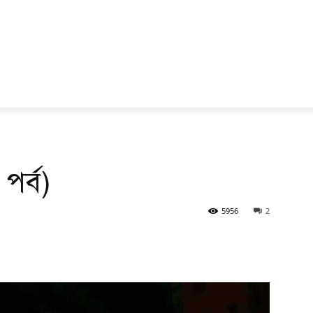
পর্ব)
5956
2