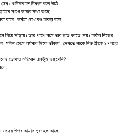
য়ে দেয়। খানিকবাদে নিফান বলে উঠে
ম্মামের সাথে আমার কথা আছে।
া যাবে। অর্ঘমা চোখ বন্ধ অবস্থা বলে,,
ামনে গিয়ে দাঁড়ায়। তার পাশে বসে তার হাত ধরতে নেয়। অর্ঘমা নিজের
৷ মলিন হেসে অর্ঘমার দিকে তাঁকায়। দেখতে থাকে নিজ স্ত্রীকে ১৫ বছর
েও তোমার অভিমান একটুও ভাংগেনি?
বলে,
দ।
র্ঘ। ওদের উপর আমার পুরু হক আছে।