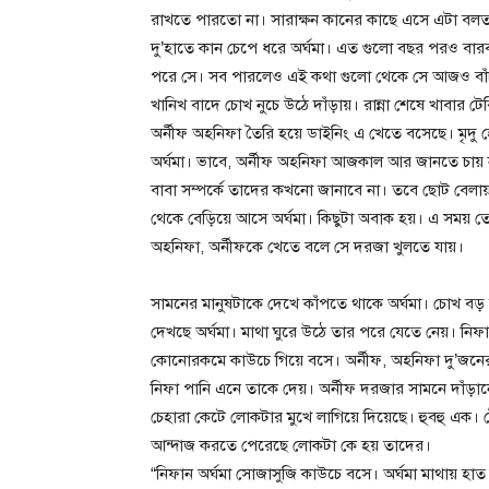
রাখতে পারতো না। সারাক্ষন কানের কাছে এসে এটা বলত 
দু’হাতে কান চেপে ধরে অর্ঘমা। এত গুলো বছর পরও বার
পরে সে। সব পারলেও এই কথা গুলো থেকে সে আজও বাঁচত
খানিখ বাদে চোখ নুচে উঠে দাঁড়ায়। রান্না শেষে খাবার
অর্নীফ অহনিফা তৈরি হয়ে ডাইনিং এ খেতে বসেছে। মৃদু
অর্ঘমা। ভাবে, অর্নীফ অহনিফা আজকাল আর জানতে চায়
বাবা সম্পর্কে তাদের কখনো জানাবে না। তবে ছোট বেলায়
থেকে বেড়িয়ে আসে অর্ঘমা। কিছুটা অবাক হয়। এ সময় 
অহনিফা, অর্নীফকে খেতে বলে সে দরজা খুলতে যায়।
সামনের মানুষটাকে দেখে কাঁপতে থাকে অর্ঘমা। চোখ ব
দেখছে অর্ঘমা। মাথা ঘুরে উঠে তার পরে যেতে নেয়। নিফা
কোনোরকমে কাউচে গিয়ে বসে। অর্নীফ, অহনিফা দু’জনের
নিফা পানি এনে তাকে দেয়। অর্নীফ দরজার সামনে দাঁড়া
চেহারা কেটে লোকটার মুখে লাগিয়ে দিয়েছে। হুবহু এক। টে
আন্দাজ করতে পেরেছে লোকটা কে হয় তাদের।
“নিফান অর্ঘমা সোজাসুজি কাউচে বসে। অর্ঘমা মাথায় হ