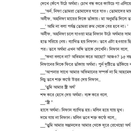
দেখে কেঁপে উঠে অর্ঘমা। চোখ বন্ধ করে কাউচে গা এলি
__‘অর্ন, নিফা তোমরা তোমাদের ঘরে যাও। তোমাদের মা
অর্নীফ, অহনিফা মায়ের দিকে তাঁকায়। মা অনুমতি দিলে তার
__‘ আমি না বলা পর্যন্ত তোমরা রুম থেকে বের হবে না। ‘
অর্নীফ, অহনিফা চলে যাওয়া মাত্র নিফান উঠে অর্ঘমার স
হাত সরিয়ে নেয়। ব্যাথিত হয় নিফান। তবে এটা হওয়ার ছিল
পর। তবে অর্ঘমা এখন অব্দি তাকে দেখেনি। নিফান বলে,
__“কথা বলবে না? অভিমান করে আছো? আজও? ১৫ বছর
নিফানের দিকে ফিরে তাঁকায় অর্ঘমা। পুর্ন দৃষ্টিতে তাঁকিয়ে 
__‘আপনার সাথে আমার অভিমানের সম্পর্ক না মি.আহমে
নিচু তবে শক্ত কন্ঠে উত্তর দেয় নিফান,,
__‘তুমি আমার স্ত্রী অর্ঘ’
শব্দ করে হেসে দেয় অর্ঘমা। ব্যঙ্গ করে বলে,
__“স্ত্রী ”
হাসে অর্ঘমা। নিফান ব্যাথিত হয়। মলিন হয়ে যায় মুখ।
দমে যায় না নিফান। মলিন তবে শক্ত কন্ঠে বলে,,
__“তুমি আমার সন্তানদের আমার থেকে দূরে রেখেছো অ