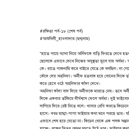
#রক্ষিতা পর্ব-১৮ (শেষ পর্ব)
#আশুথিনী_হাওলাদার (ছদ্মনাম)
“হাতে পায়ে ব্যাথা নিয়ে অর্নিফকে বাড়ি ফিরতে দেখে হ
ছেলেকে এভাবে দেখে নিজের অসুস্থতা ভুলে যায় অর্ঘমা
কে। রাতে পাকনামি করে বাইরে যেতে কে বলছিল। না গেল
কেঁদে দেয় অহনিফা। অর্নীফ হতবাক হয়ে বোনের দিকে ত
করে হেসে ওঠে অহনিফার কাঁদা দেখে।
অহনিফা কাঁদা বাদ দিয়ে অর্নীফকে মারতে নেয়। তবে অর্ন
দিকে একবার তাঁকিয়ে দীর্ঘশ্বাস ফেলে অর্ঘমা। দুই ভাই
লাগিয়ে দিয়ে রেষ্ট নিতে বলে। খাবার রেডি করতে কিচেনে
হাসে। বড্ড মাম্মা-পাপা ভাইয়ার কথা মনে পরছে তার।
এভাবে শেষ হয়ে যেতো না। কিচেন থেকে এক পলক সন্তা
যাচ্ছে। বুকের ভিতর কেমন মুচড়ে উঠে তার। ভাইয়ার কথ