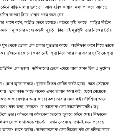
কেঁদে বাড়ি মাথায় তুলতো। আজ হঠাৎ কান্নারা দলা পাকিয়ে আসতে
 পানির ঝাপটা দিয়ে খাবার গরম করে নেয়।
ার পাশে বসে, অতীত ভেবে চলেছে। বাইরে বৃষ্টি পরছে। গাড়ির সীটের
ন। দু’জনের মধ্যে কতটা দূরত্ব । কিন্তু এই দূরত্বটা তার নিজের তৈরি।
কে ঘুম থেকে তোলা এক প্রকার যুদ্ধতার কাছে। অহনিফার রুমে গিয়ে তাকে
 দু’জনের কোনো খবর নেই। খুন্তি নিয়ে ঘিরে যায় এবার দুটো কে খুন্তি
প্রতিদিন এক জ্বালা। জমিদারের ছেলে -মেয়ে বাবা যেমন ছিল এ দুটোও
যায়। চোখ জ্বালা করছে। বুকের ভিতর কেমিন কষট হচ্ছে। তবে সেটাকে
 চলে যায়। তার কাজ আছে অনেক এসব ভাবার সময় কই। ছেলে মেয়েকে
ে। কত কাজ সেখানে অন্য কারো কথা ভাবার সময় কই। দীর্ঘশ্বাস আসে
 কি হবে? কার জন্য ফেলবে? যে তাকে কখনো ভালোইবাসেনি। শুধু
 উটগে তার। কাঁদবে না কাঁদবেনা ভেবেও ডুকরে কেঁদে দেয়। নিফানের
একদিনও সে ভাল থাকতে পারেনি। যখন ভেবেছে, তখনই মনে পরেছে
 তাকে? হাসে অর্ঘমা। ভালবাসলে কখনো নিজের বউ কে রক্ষিতা করে