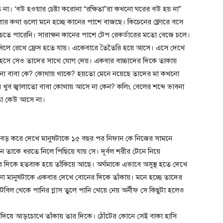
না। ‘বউ হওয়ার চেষ্টা করোনা “রক্ষিতা”রা কখনো ঘরের বউ হয় না”
বার কথা গুলো মনে হচ্ছে কানের পাশে বাজছে। কিচেনের ফ্লোরে বসে
ে পারেনি। সারাক্ষন কানের পাশে টেপ রেকর্ডারের মতো বেজে চলে।
 টেবিলে রেখে ফ্রেস হতে যায়। একেবারে তৈতৈরি হয়ে আসে। এসে দেখে
 হেসে সেও তাদের সাথে যোগ দেয়। একবার বাচ্চাদের দিকে তাকায়
 না বাবা কে? কোথায় থাকে? হয়তো মেনে নয়েছে তাদের মা কখনো
 খুব জ্বালাতো বাবা কোথায় আসে না কেন? কলিং বেলের শব্দে ভাবনা
তো কেউ আসে না।
ড় বড় করে দেখে মানুষটাকে ১৫ বছর পর নিফান কে নিজের সামনে
ন তাকে ধরতে নিলে পিছিয়ে যায় সে। দূর্বল শরীর টেনে নিয়ে
 দিকে হতবাক হয়ে তাঁকিয়ে আছে। অর্ঘমাকে এভাবে অসুস্থ হতে দেখে
নো মানুষটাকে একবার দেখে বোনের দিকে তাঁকায়। মনে হচ্ছে তাদের
বিল থেকে পানির গ্লাস তুলে পানি খেয়ে নেয় অর্নীফ সে কিছুটা হলেও
াত দিয়ে আড়চোখে তাঁকায় তার দিকে। ঠোঁটের কোনে সেই বাকা হাসি