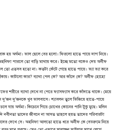
তবাক হয় অর্ঘমা। ভাল ছেলে বের হলো। ফিরলো হাতে পায়ে দাগ নিয়ে।
। অহনিফা পারলে তো বাড়ি মাথায় করে। ইচ্ছে মতো বকেও দেয় অর্নীফ
ে তো এতসব হতো না। কতটা কেঁটে গেছে হাতে পায়ে। ভ্যা ভ্যা করে
াঁকায়। কাটলো কার? ব্যাথা পেল কে? আর কাঁদে কে? অর্নীফ হোহো
ীফের শরীরে ব্যাথা দেখে না পেরে ফ্যাসফ্যাস করে কাঁদতে থাকে। মেয়ে
বোন দু’জন দু’জনকে খুব ভালবাসে। শ্যাবলন তুলে ভিজিয়ে হাতে-পায়ে
 চলে যায় অর্ঘমা। কিচেনে গিয়ে চোখের কোনের পানি টুকু মুছে। মলিন
 যদি নবীনতা তাদের জীবনে না আসত তাহলে হয়ত তাদের পরিবারটা
নদের দেখে সে। অহনিফা আলতো হাতে ধরে অর্নীফ কে বেডরুমে নিয়ে
া বড্ড মনে পরছে। সেও তো এভাবে সারাক্ষন ভাইয়ার সাথে লেগে