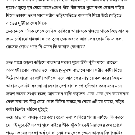
দুচোখ জুড়ে ঘুম নেমে আসে।চোখ পীট পীট করে খুলে যখন দেয়াল ঘড়ির
দিকে তাকায় তখন সারা শরীর তড়িৎগতিতে ঝলকানি দিয়ে উঠে।ঘড়িতে
রাতের দুইটার শেষ দিকে।
দ্রুত চমকে এদিক থেকে সেদিক তাকিয়ে আরাফকে খুঁজতে থাকে কিন্তু আরাফ
রুমে নেই।মোবাইলটা হাতে তুলে চেক করতে আরাফের কোন মিডস কল,
মেসেজ চোখে পড়ে নি।মানে কি আরাফ কোথায়?
দ্রুত গায়ে ওড়না জড়িয়ে বারন্দার দরজা খুলে উঁকি ঝুঁকি মারে।রাতের
আকাশটা ঘোর অন্ধার হয়ে আছে।মৃদুমন্দ বাতাসে সারা শরীর কাঁটা দিয়ে
উঠে।আবারো দরজাটা আটকে দিয়ে আরাফের নাম্বারে কল করে। কিন্তু না
আরাফ ফোনটা ধরলো না।এবার বেশ রাগ লাগে হৃদিতার তবে মনে মনে
ক্রমশ ভয়ের সঞ্চার হচ্ছে।আরাফের বাকি বন্ধুদের একে একে বেশ কয়েকবার
ফোন করা হয় কিন্তু কেউ ফোন রিসিভ করছে না।সময় এগিয়ে যাচ্ছে, ঘড়ির
কাটা তিনটা পচিঁশে ছুইছুই।
ভয়ে হাত পা অসাড় হয়ে কান্না গুলো দলা পাকিয়ে গলায় বাধঁছে।কি করবে
সে এই মূহুর্তে? দরজা খুলে বাইরে উঁকি ঝুঁকি দিতেই নিয়াজের রুম চোখে
পড়ে। রুমের দরজা অর্ধ খোলা,সেই রুম থেকে ভেসে আসছে সিগারেটের