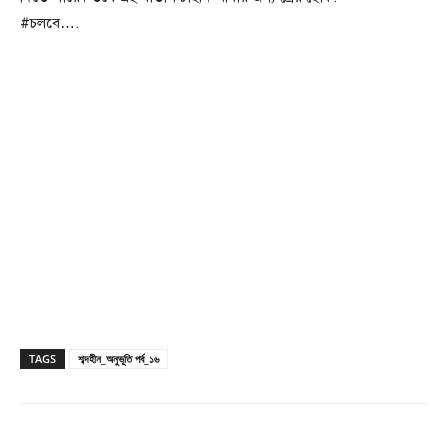
#চলবে….
TAGS
শব্দহীন_অনুভূতি পর্ব_১৬