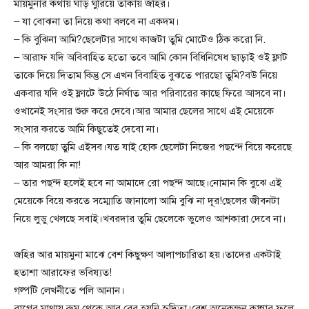
মায়মুনার কথায় ঘাড় ঘুরিয়ে তাকায় জহির।
– যা বোঝনা তা নিয়ে কথা বলবে না একদম।
– কি বুঝিনা আমি?ছেলেটার সাথে কাজটা তুমি মোটেও ঠিক করো নি.
– আরাফ যদি অবিবাহিত হতো তবে আমি কোন বিধিনিষেধ ছাড়াই ওই ফ্লাট
তাকে দিয়ে দিতাম কিন্তু সে এখন বিবাহিত বুঝতে পারছো তুমি?বউ নিয়ে
একবার যদি ওই ফ্লাটে উঠে নির্ঘাত আর পরিবারের কাছে ফিরে আসবে না।
ওখানেই সংসার শুরু করে দেবে।আর আমার ছেলের সাথে এই মেয়েকে
সংসার করতে আমি কিছুতেই দেবো না।
– কি বলছো তুমি এইসব।যত যাই হোক ছেলেটা নিজের পছন্দে বিয়ে করেছে
আর আমরা কি না!
– তার পছন্দ হলেই হবে না আমাদে রো পছন্দ আছে।নোমান কি বুঝে এই
মেয়েকে বিয়ে করতে সম্মোতি জানালো আমি বুঝি না দূর!ছেলের জীবনটা
নিয়ে লুডু খেলছে সবাই।খবরদার তুমি ছেলেকে ভুলেও আশকারা দেবে না।
জহির আর মায়মুনা মাঝে বেশ কিছুক্ষণ আলাপচারিতা হয়।তাদের একটাই
হতাশা আরাফের ভবিষ্যত!
গল্পটি লেখনীতে পলি আনান।
রাগের মাথায় রুম থেকে আর বের হয়নি হৃদিতা।বেশ অনেকক্ষন কান্নার ফলে