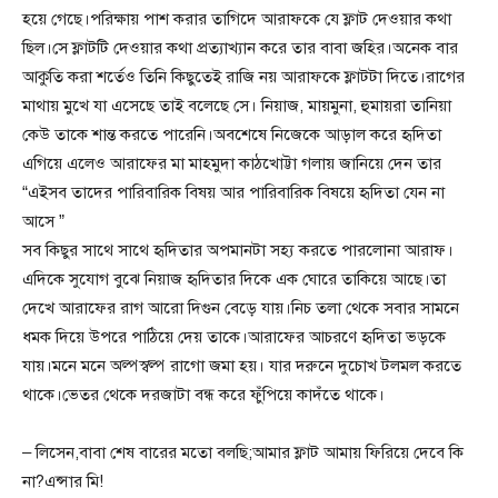
হয়ে গেছে।পরিক্ষায় পাশ করার তাগিদে আরাফকে যে ফ্লাট দেওয়ার কথা
ছিল।সে ফ্লাটটি দেওয়ার কথা প্রত্যাখ্যান করে তার বাবা জহির।অনেক বার
আকুতি করা শর্তেও তিনি কিছুতেই রাজি নয় আরাফকে ফ্লাটটা দিতে।রাগের
মাথায় মুখে যা এসেছে তাই বলেছে সে। নিয়াজ, মায়মুনা, হুমায়রা তানিয়া
কেউ তাকে শান্ত করতে পারেনি।অবশেষে নিজেকে আড়াল করে হৃদিতা
এগিয়ে এলেও আরাফের মা মাহমুদা কাঠখোট্টা গলায় জানিয়ে দেন তার
“এইসব তাদের পারিবারিক বিষয় আর পারিবারিক বিষয়ে হৃদিতা যেন না
আসে ”
সব কিছুর সাথে সাথে হৃদিতার অপমানটা সহ্য করতে পারলোনা আরাফ।
এদিকে সুযোগ বুঝে নিয়াজ হৃদিতার দিকে এক ঘোরে তাকিয়ে আছে।তা
দেখে আরাফের রাগ আরো দিগুন বেড়ে যায়।নিচ তলা থেকে সবার সামনে
ধমক দিয়ে উপরে পাঠিয়ে দেয় তাকে।আরাফের আচরণে হৃদিতা ভড়কে
যায়।মনে মনে অল্পস্বল্প রাগো জমা হয়। যার দরুনে দুচোখ টলমল করতে
থাকে।ভেতর থেকে দরজাটা বন্ধ করে ফুঁপিয়ে কাদঁতে থাকে।
– লিসেন,বাবা শেষ বারের মতো বলছি;আমার ফ্লাট আমায় ফিরিয়ে দেবে কি
না?এন্সার মি!