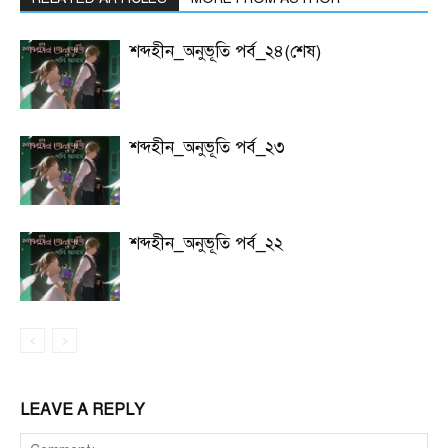
শব্দহীন_অনুভূতি পর্ব_২৪(শেষ)
শব্দহীন_অনুভূতি পর্ব_২৩
শব্দহীন_অনুভূতি পর্ব_২২
LEAVE A REPLY