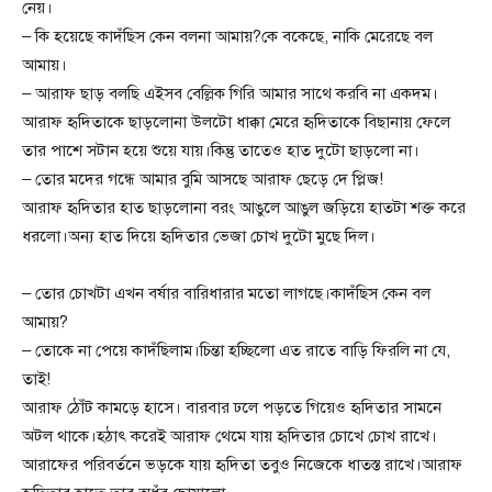
নেয়।
– কি হয়েছে কাদঁছিস কেন বলনা আমায়?কে বকেছে, নাকি মেরেছে বল
আমায়।
– আরাফ ছাড় বলছি এইসব বেল্লিক গিরি আমার সাথে করবি না একদম।
আরাফ হৃদিতাকে ছাড়লোনা উলটো ধাক্কা মেরে হৃদিতাকে বিছানায় ফেলে
তার পাশে সটান হয়ে শুয়ে যায়।কিন্তু তাতেও হাত দুটো ছাড়লো না।
– তোর মদের গন্ধে আমার বুমি আসছে আরাফ ছেড়ে দে প্লিজ!
আরাফ হৃদিতার হাত ছাড়লোনা বরং আঙুলে আঙুল জড়িয়ে হাতটা শক্ত করে
ধরলো।অন্য হাত দিয়ে হৃদিতার ভেজা চোখ দুটো মুছে দিল।
– তোর চোখটা এখন বর্ষার বারিধারার মতো লাগছে।কাদঁছিস কেন বল
আমায়?
– তোকে না পেয়ে কাদঁছিলাম।চিন্তা হচ্ছিলো এত রাতে বাড়ি ফিরলি না যে,
তাই!
আরাফ ঠোঁট কামড়ে হাসে। বারবার ঢলে পড়তে গিয়েও হৃদিতার সামনে
অটল থাকে।হঠাৎ করেই আরাফ থেমে যায় হৃদিতার চোখে চোখ রাখে।
আরাফের পরিবর্তনে ভড়কে যায় হৃদিতা তবুও নিজেকে ধাতস্ত রাখে।আরাফ