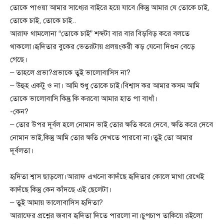
তোকে পাওয়া আমার সাধ্যের বাইরে হয়ে যাবে।কিন্তু আমার যে তোকে চাই,
তোকে চাই, তোকে চাই..
আরাফ থামলোনা “তোকে চাই” শব্দটা বার বার বিড়বিড় করে বলতে
থাকলো।হৃদিতার বুকের ভেতরটায় প্রলয়ংকরী ঝড় যেনো দিগুন বেড়ে
গেছে।
– তাহলে প্রভা?প্রভাকে তুই ভালোবাসিস না?
– উহুহ একটু ও না। আমি শুধু তোকে চাই।বিশ্বাস কর আমার কসম আমি
তোকে ভালোবাসি কিন্তু কি করবো আমার হাত পা বাধাঁ।
-কেন?
– তোর উপর দূর্বল হলে নোমান ভাই তোর ক্ষতি করে দেবে, ক্ষতি করে দেবে
নোমান ভাই,কিন্তু আমি তোর ক্ষতি দেখতে পারবো না।তুই তো আমার
দূর্বলতা।
হৃদিতা শ্বাস ছাড়লো।আরাফ এখনো কাদঁছে হৃদিতার কোলে মাথা রেখেই
কাদঁছে কিন্তু কেন কাঁদছে এই ছেলেটা।
– তুই আমায় ভালোবাসিস হৃদিতা?
আরাফের প্রশ্নের জবাব হৃদিতা দিতে পারলো না।চুপচাপ তাকিয়ে রইলো