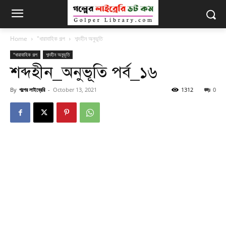
Home
"ধারাবাহিক গল্প
শব্দহীন অনুভূতি
"ধারাবাহিক গল্প
শব্দহীন অনুভূতি
শব্দহীন_অনুভূতি পর্ব_১৬
By
গল্পের লাইব্রেরি
-
October 13, 2021
1312
0