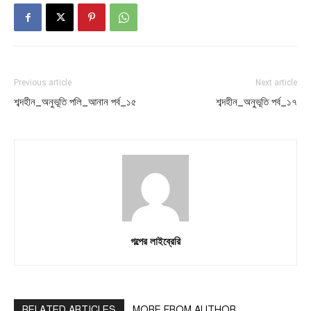
Previous article
Next article
শব্দহীন_অনুভূতি পলি_আনান পর্ব_১৫
শব্দহীন_অনুভূতি পর্ব_১৭
গল্পের লাইব্রেরি
RELATED ARTICLES
MORE FROM AUTHOR