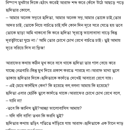
নিষ্পাপ মুখটার দিকে।হঠাৎ করেই আরাফ শব্দ করে কেঁদে উঠে আছড়ে পড়ে
হৃদিতার কোলে,
– আমার অনেক সপ্নরে হৃদিতা, আমার অনেক সপ্ন,আমার তোকে চাই,তোর
আদর চাই, তোকে নিয়ে বাচঁতে চাই,যদি কোন দিন দূরে সরে যেতে হয় তবে
তোকে ছাড়া আমি থাকবো কি করে হৃদিতা ‘দূরত্বে ভালোবাসা বাড়ে কিন্তু
দূরত্বটাতো ঘুচে না।’ আমি তোর চোখে চোখ রেখে বাচঁতে চাই। তুই আমায়
দূরে সরিয়ে দিস না প্লিজ!
আরাফের কথায় কঠিন মুখ করে বসে থাকে হৃদিতা তার গাল বেয়ে ঝরে
যাচ্ছে নেত্রবারি।কিন্তু মুখ দিয়ে প্রকাশ করতে পারছে না।আরাফ মাথা তুলে
তাকায় হৃদিতার দিকে।হৃদিতাকে কাদঁতে দেখেই আবারো রেগে যায়।
– এই মেয়ে কাদঁছিস কেন? কি হয়েছে বল,বলনা আমায় কি হয়েছে?
হৃদিতা এবার হেচঁকি তুলে কাদঁতে থাকে।আরাফের চোখে চোখ রেখে বলে,
– যানি না!
-তবে কি জানিস তুই?আচ্ছা ভালোবাসিস আমায়?
– যদি বলি বাসি! তখন কি করবি তুই?
হৃদিতার কথায় তড়িৎ গতিতে দাঁড়িয়ে যায় আরাফ।হৃদিতাকে এক টানে দাড়