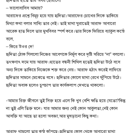
হৃদিতার হাতে তার অধঁর ছোয়ালো
– ভালোবাসিস আমায়?
আরাফের প্রশ্নে বিমূঢ় হয়ে যায় হৃদিতা।আরাফের চোখের দিকে তাকিয়ে
মিথ্যা কথা বলার সাধ্যি তার নেই। তাই মাথা ঘুরাতেই আরাফ আবারো
আরেক হাত দিলে তার মুখবিবর স্পর্শ করে।তার দিকে ফিরিয়ে ব্যাকুল কন্ঠে
বলে,
– কিরে উওর দে!
হৃদিতা ঠোক গিললো নিজের আবেগকে নির্মূল করে দৃষ্টি সরিয়ে “না” বললো।
তৎক্ষণাৎ দমে যায় আরাফ।হাতের বন্ধনী শিথিল হতেই হৃদিতা উঠে বসে
অন্য দিকে তাকিয়ে নিজেকে শক্ত করে নেয়। আরাফ হঠাৎ করেই লাফিয়ে
হৃদিতার সামনে মেঝেতে বসে। হৃদিতার কোলে মাথা রেখে ফুঁপিয়ে উঠে।
হৃদিতা অবাক হলেও চুপচাপ তার কার্যকলাপ দেখতে থাকলো।
-আমার রিক্ত জীবনে তুই সিক্ত হয়ে এলে কি খুব বেশি ক্ষতি হয়ে যেতো?কিন্তু
না তুই এলি তিক্ত মনে। যার আমার জন্য নেই কোন আকুলতা,নেই কোন
আসক্তি যা আছে তা হলো অবজ্ঞা,আর মুষড়ানো কিছু কথা।
আরাফ থামলো তার কন্ঠ কাঁপছে।হৃদিতার কোল থেকে আবারো মাথা