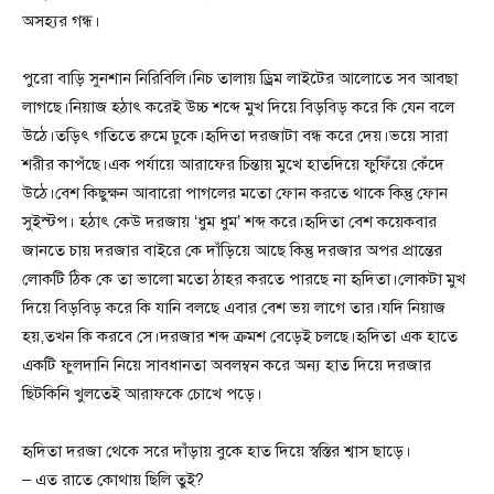
অসহ্যর গন্ধ।
পুরো বাড়ি সুনশান নিরিবিলি।নিচ তালায় ড্রিম লাইটের আলোতে সব আবছা
লাগছে।নিয়াজ হঠাৎ করেই উচ্চ শব্দে মুখ দিয়ে বিড়বিড় করে কি যেন বলে
উঠে।তড়িৎ গতিতে রুমে ঢুকে।হৃদিতা দরজাটা বন্ধ করে দেয়।ভয়ে সারা
শরীর কাপঁছে।এক পর্যায়ে আরাফের চিন্তায় মুখে হাতদিয়ে ফুফিঁয়ে কেঁদে
উঠে।বেশ কিছুক্ষন আবারো পাগলের মতো ফোন করতে থাকে কিন্তু ফোন
সুইস্টপ। হঠাৎ কেউ দরজায় ‘ধুম ধুম’ শব্দ করে।হৃদিতা বেশ কয়েকবার
জানতে চায় দরজার বাইরে কে দাঁড়িয়ে আছে কিন্তু দরজার অপর প্রান্তের
লোকটি ঠিক কে তা ভালো মতো ঠাহর করতে পারছে না হৃদিতা।লোকটা মুখ
দিয়ে বিড়বিড় করে কি যানি বলছে এবার বেশ ভয় লাগে তার।যদি নিয়াজ
হয়,তখন কি করবে সে।দরজার শব্দ ক্রমশ বেড়েই চলছে।হৃদিতা এক হাতে
একটি ফুলদানি নিয়ে সাবধানতা অবলম্বন করে অন্য হাত দিয়ে দরজার
ছিটকিনি খুলতেই আরাফকে চোখে পড়ে।
হৃদিতা দরজা থেকে সরে দাঁড়ায় বুকে হাত দিয়ে স্বস্তির শ্বাস ছাড়ে।
– এত রাতে কোথায় ছিলি তুই?