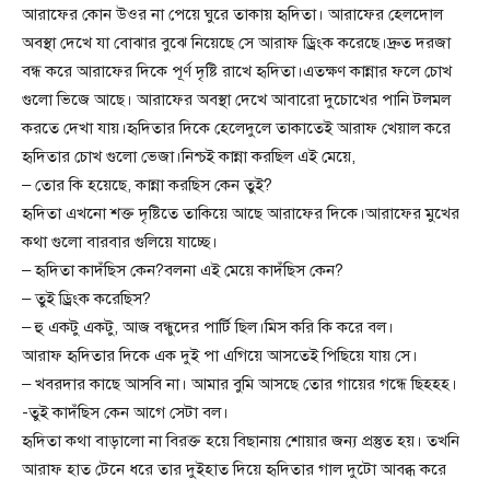
আরাফের কোন উওর না পেয়ে ঘুরে তাকায় হৃদিতা। আরাফের হেলদোল
অবস্থা দেখে যা বোঝার বুঝে নিয়েছে সে আরাফ ড্রিংক করেছে।দ্রুত দরজা
বন্ধ করে আরাফের দিকে পূর্ণ দৃষ্টি রাখে হৃদিতা।এতক্ষণ কান্নার ফলে চোখ
গুলো ভিজে আছে। আরাফের অবস্থা দেখে আবারো দুচোখের পানি টলমল
করতে দেখা যায়।হৃদিতার দিকে হেলেদুলে তাকাতেই আরাফ খেয়াল করে
হৃদিতার চোখ গুলো ভেজা।নিশ্চই কান্না করছিল এই মেয়ে,
– তোর কি হয়েছে, কান্না করছিস কেন তুই?
হৃদিতা এখনো শক্ত দৃষ্টিতে তাকিয়ে আছে আরাফের দিকে।আরাফের মুখের
কথা গুলো বারবার গুলিয়ে যাচ্ছে।
– হৃদিতা কাদঁছিস কেন?বলনা এই মেয়ে কাদঁছিস কেন?
– তুই ড্রিংক করেছিস?
– হু একটু একটু, আজ বন্ধুদের পার্টি ছিল।মিস করি কি করে বল।
আরাফ হৃদিতার দিকে এক দুই পা এগিয়ে আসতেই পিছিয়ে যায় সে।
– খবরদার কাছে আসবি না। আমার বুমি আসছে তোর গায়ের গন্ধে ছিহহহ।
-তুই কাদঁছিস কেন আগে সেটা বল।
হৃদিতা কথা বাড়ালো না বিরক্ত হয়ে বিছানায় শোয়ার জন্য প্রস্তুত হয়। তখনি
আরাফ হাত টেনে ধরে তার দুইহাত দিয়ে হৃদিতার গাল দুটো আবব্ধ করে