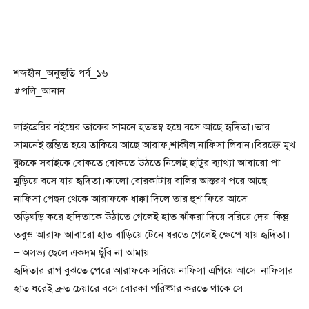
শব্দহীন_অনুভূতি পর্ব_১৬
#পলি_আনান
লাইব্রেরির বইয়ের তাকের সামনে হতভম্ব হয়ে বসে আছে হৃদিতা।তার
সামনেই স্তম্ভিত হয়ে তাকিয়ে আছে আরাফ,শাকীল,নাফিসা লিবান।বিরক্তে মুখ
কুচকে সবাইকে বোকতে বোকতে উঠতে নিলেই হাটুর ব্যাথ্যা আবারো পা
মুড়িয়ে বসে যায় হৃদিতা।কালো বোরকাটায় বালির আস্তরণ পরে আছে।
নাফিসা পেছন থেকে আরাফকে ধাক্কা দিলে তার হুশ ফিরে আসে
তড়িঘড়ি করে হৃদিতাকে উঠাতে গেলেই হাত ঝাঁকরা দিয়ে সরিয়ে দেয়।কিন্তু
তবুও আরাফ আবারো হাত বাড়িয়ে টেনে ধরতে গেলেই ক্ষেপে যায় হৃদিতা।
– অসভ্য ছেলে একদম ছুঁবি না আমায়।
হৃদিতার রাগ বুঝতে পেরে আরাফকে সরিয়ে নাফিসা এগিয়ে আসে।নাফিসার
হাত ধরেই দ্রুত চেয়ারে বসে বোরকা পরিষ্কার করতে থাকে সে।