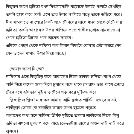
কিছুক্ষণ আগে হৃদিতা যখন ফিলোসোফি বইটাকে উলটে পালটে দেখছিল
তখনি হঠাৎ করে কেউ এসে তার উপর ঝাপিয়ে পড়ে তাকে জড়িয়ে ধরে।
টাল সামলাতে না পেরে বিকট শব্দে টেবিলের সাথে ধাক্কা লেগে সেঁটে যায়
হৃদিতা।তখনি আরাফের উপর ঝাপিয়ে পড়ে শাকীল।ঝোক সামলাতে না
পেরে হৃদিতা ছিটকে পরে তাকের সামনে।
এদিকে পেছন থেকে নাফিসা আর লিবান বিষয়টা বোঝার চেষ্টা করছে।সব
যেন তাদের মাথার উপর দিয়ে যাচ্ছে।
– তোমার লাগে নি তো?
নাফিসার প্রশ্নে কিড়মিড় করে আরাফের দিকে তাকায় হৃদিতা।ব্যাগ থেকে
পানি নিয়ে কয়েক ঢোক গিলে চুপচাপ বসে থাকে।আরাফ তার পাশে চেয়ার
টেনে বসে হৃদিতার দুই হাত টেনে শক্ত করে মুষ্টিবদ্ধ করে।
– প্লিজ প্লিজ প্লিজ! মাফ কর আমায়।আমি বুঝতে পারিনি।যত দোষ এই
শাকীল্লার।তাকে কে বলেছিল আমার উপর হামলে পড়তে।
আরাফের কথা শুনে নাফিসা তীর্যক দৃষ্টিতে তাকায় শাকীলের দিকে।কিন্তু
হৃদিতা এখনো চুপচাপ বসে আছে।ভেতরটায় রাগের আগুন দাউ দাউ করে
জ্বলছে।