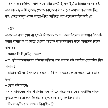
– বিশ্বাস কর হৃদিতা ,পাশ করে আমি এতটাই এক্সাইটেড ছিলাম যে কে বউ
আর কে বন্ধু আমি ভুলেই গেলাম।বন্ধুদের উপর তো হামলে পড়া যায় কিন্তু
বউ, মেয়ে মানুষ একটু আস্তে-ধীরে জড়িয়ে ধরা প্র‍য়োজন ছিল সরি রে,
– বউ?
আরাফের কথা শেষ না হতেই লিবানের “বউ ” বলে চিৎকার দেওয়ার বিষয়টি
সবার মাথার উপর দিয়ে গেলো।আরাফ দাত কিড়মিড় করে লিবানের দিকে
তাকায়।
– সমস্যা কি চিল্লাচ্ছিস কেন?
– ত..তুই আরেকজনের বউকে জড়িয়ে ধরে আবার বউ বলছিস!হোয়াটিস দিস
আরাফ?
– আমার বউ আমি জড়িয়ে ধরবো নাকি ল্যাং মেরে ফেলে দেবো তা আমার
ইচ্ছা।
– তোর বউ মানে?
লিবান আশ্চর্যের শেষ সীমানায় যেন পৌছে গেছে।আরাফের বিরক্তির কারন
বুঝতে পেরে নাফিসা লিবানের হাত ধরে আড়ালে নিয়ে যায়।
– লিবান হৃদিতা আরাফের বিবাহিত স্ত্রী।