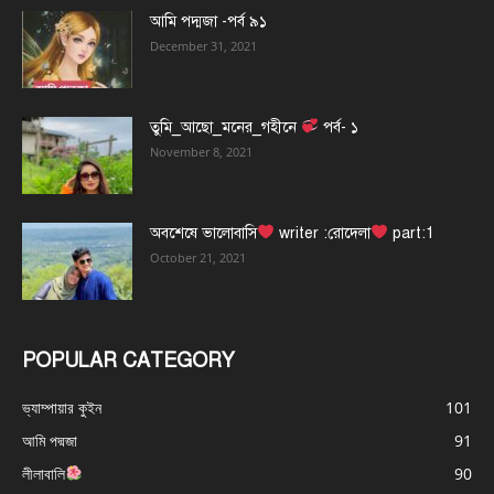
আমি পদ্মজা -পর্ব ৯১
December 31, 2021
তুমি_আছো_মনের_গহীনে
পর্ব- ১
November 8, 2021
অবশেষে ভালোবাসি
writer :রোদেলা
part:1
October 21, 2021
POPULAR CATEGORY
ভ্যাম্পায়ার কুইন
101
আমি পদ্মজা
91
লীলাবালি
90