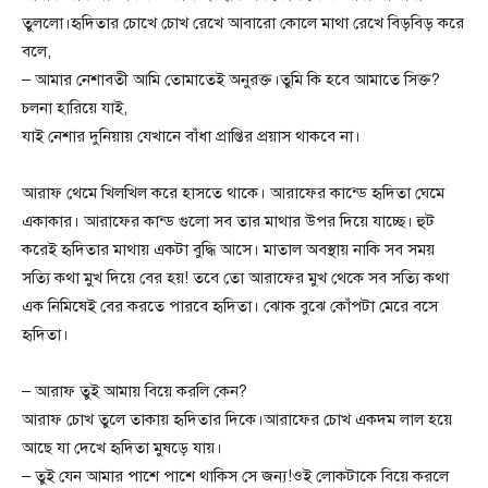
তুললো।হৃদিতার চোখে চোখ রেখে আবারো কোলে মাথা রেখে বিড়বিড় করে
বলে,
– আমার নেশাবতী আমি তোমাতেই অনুরক্ত।তুমি কি হবে আমাতে সিক্ত?
চলনা হারিয়ে যাই,
যাই নেশার দুনিয়ায় যেখানে বাঁধা প্রাপ্তির প্রয়াস থাকবে না।
আরাফ থেমে খিলখিল করে হাসতে থাকে। আরাফের কান্ডে হৃদিতা ঘেমে
একাকার। আরাফের কান্ড গুলো সব তার মাথার উপর দিয়ে যাচ্ছে। হুট
করেই হৃদিতার মাথায় একটা বুদ্ধি আসে। মাতাল অবস্থায় নাকি সব সময়
সত্যি কথা মুখ দিয়ে বের হয়! তবে তো আরাফের মুখ থেকে সব সত্যি কথা
এক নিমিষেই বের করতে পারবে হৃদিতা। ঝোক বুঝে কোঁপটা মেরে বসে
হৃদিতা।
– আরাফ তুই আমায় বিয়ে করলি কেন?
আরাফ চোখ তুলে তাকায় হৃদিতার দিকে।আরাফের চোখ একদম লাল হয়ে
আছে যা দেখে হৃদিতা মুষড়ে যায়।
– তুই যেন আমার পাশে পাশে থাকিস সে জন্য!ওই লোকটাকে বিয়ে করলে