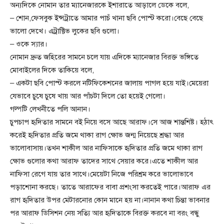
অন্যদিকে নোমান তার ম্যানেজারকে ইশারাতে আড়ালে ডেকে বলে,
– শোন,ফেসবুক ইন্সট্রাতে আমার পাচঁ খানা ছবি পোস্ট করো।বেছে বেছে
ভালো দেখে। এট্রাক্টিভ লুকের ছবি গুলো।
– ওকে স্যার।
নোমান দ্রুত জহিরের সামনে চলে যায় এদিকে ম্যানেজার বিরক্ত ভঙ্গিতে
মোবাইলের দিকে তাকিয়ে বলে,
– একটা ছবি পোস্ট করলে নটিফিকেশনের জালায় পাগল হয়ে যাই।মেয়েরা
যেভাবে চুষে চুষে খায় আর পাঁচটা দিলে তো হয়েই গেলো।
গল্পটি লেখনীতে পলি আনান।
চুপচাপ হৃদিতার সামনে বই নিয়ে বসে আছে আরাফ।সে আজ শান্তশিষ্ট। হঠাৎ
করেই হৃদিতার প্রতি জমে থাকা রাগ ক্ষোভ জন্ম নিয়েছে শ্রদ্ধা আর
ভালোবাসায়।তখন শাকীল আর নাফিসাকে হৃদিতার প্রতি জমে থাকা রাগ
ক্ষোভ গুলোর কথা আরাফ তাদের সাথে সেয়ার করে।এতে শাকীল আর
নাফিসা রেগে যায় তার সাথে।মেয়েটা নিজে পরিশ্রম করে ভালোভাবে
পড়াশোনা করছে। তাতে আরাফের বাবা প্রশংসা করতেই পারে।আরাফ এর
রাগ হৃদিতার উপর মেটারনোর কোন মানে হয় না।নানান কথা চিন্তা ভাবনার
পর আরাফ ডিসিশন নেয় সত্যি আর হৃদিতাকে বিরক্ত করবে না বরং বন্ধু