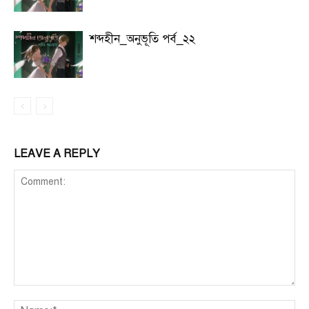
শব্দহীন_অনুভূতি পর্ব_২২
LEAVE A REPLY