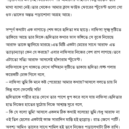
মাথা ব্যাথা নেই।তার থেকেও আমার ক্লাস ফাইভ ফোরের স্টুডেন্ট গুলো সো
গুড।তাদের অন্তত পড়াশোনা আগ্রহ আছে।
সম্পূর্ণ কথাটা এক নাগাড়ে শেষ করে হৃদিতা দম ছাড়ে। নাফিসা সূক্ষ্ম দৃষ্টিতে
তাকিয়ে আছে তার দিকে।হৃদিতার কথার ভাব ভঙ্গিতে সে বুঝে নিয়েছে
আরাফ তাকে জ্বালিয়ে মারছে।এত মিষ্টি একটা মেয়ের সাথে আরাফ এত
ত্যাড়ান্যাড়া কেন যে করছে? এবার নাফিসার নিজের বেশ রাগ লাগছে।তবে
এটাতো সত্যি আরাফ আসলেই হাঁদারাম স্টুডেন্ট।
নাফিসাকে চুপ থাকতে দেখে সন্দিহান দৃষ্টিতে তাকায় হৃদিতা।শুষ্ক গলায়
কয়েকটি ঢোক গিলে বলে,
– নাফিসা তুমি কি মনে কষ্ট পেয়েছো আমার কথায়?আসলে বলতে চায় নি
কিন্তু বলে ফেলেছি সরি!
হৃদিতাকে গম্ভীর হতে দেখে তার পাশে ধুপ করে বসে যায় নাফিসা।হৃদিতার
হাত নিজের হাতের মুঠোয় নিজে আশ্বাস্ত সুরে বলে,
– কি যে বলো তুমি! আসলে একদম ঠিক কথাই বলেছো তুমি।শুধু আরাফ না
ওই তিন ছেলের একটাই কাজ সারাদিন মাস্তি হই হুল্লোড়। রাত জেগে পার্টি।
অবশ্য আমিও তাদের সাথে শামিল হই তবে নিজের পড়ালেখাটা ঠিক রাখি।