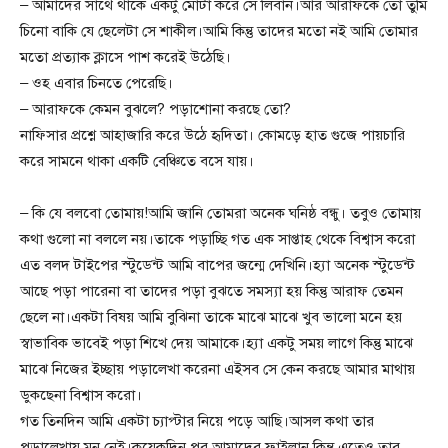
– আমাদের সাথে থাকে একটু মোটা করে সে লিবান।আর আরাফকে তো তুমি
চিনো বাকি যে ছেলেটা সে শাকীল।আমি কিন্তু তাদের মতো নই আমি তোমার
মতো প্রত্যাক ক্লাসে পাশ করেই উঠেছি।
– ওহ এবার চিনতে পেরেছি।
– আরাফকে কেমন বুঝলে? পড়াশোনা করছে তো?
নাফিসার প্রশ্নে আহাজারি করে উঠে হৃদিতা। কোমড়ে হাত গুজে পায়চারি
করে সামনে থাকা একটি বেঞ্চিতে বসে যায়।
– কি যে বলবো তোমায়!আমি জানি তোমরা অনেক ঘনিষ্ঠ বন্ধু। তবুও তোমায়
কথা গুলো না বললে নয়।তাকে পড়াচ্ছি গত এক সাপ্তাহ থেকে বিশ্বাস করো
এত বলদ টাইপের স্টুডেন্ট আমি বাপের জন্মে দেখিনি।হ্যা অনেক স্টুডেন্ট
আছে পড়া পারেনা বা তাদের পড়া বুঝতে সমস্যা হয় কিন্তু আরাফ তেমন
ছেলে না।একটা বিষয় আমি বুঝিনা তাকে মাঝে মাঝে খুব ভালো মনে হয়
স্বাভাবিক ভাবেই পড়া শিখে দেয় আমাকে।হ্যা একটু সময় লাগে কিন্তু মাঝে
মাঝে নিজের ইচ্ছায় পড়ালেখা করেনা এইসব সে কেন করছে আমার মাথায়
ডুকছেনা বিশ্বাস করো।
গত তিনদিন আমি একটা চ্যাপ্টার নিয়ে পড়ে আছি।আসল কথা তার
পড়ালেখায় মন নেই।কয়েকদিন পর আমাদের ফাইলান কিন্তু এতেও তার