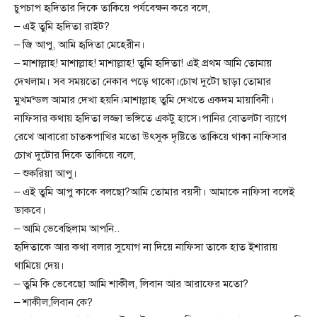
চুপচাপ হৃদিতার দিকে তাকিয়ে পর্যবেক্ষন করে বলে,
– এই তুমি হৃদিতা রাইট?
– জি আপু, আমি হৃদিতা মেহেরীন।
– মাশাল্লাহ! মাশাল্লাহ! মাশাল্লাহ! তুমি হৃদিতা! এই প্রথম আমি তোমায়
দেখলাম। সব সময়তো নেকাব পড়ে থাকো।চোখ দুটো ছাড়া তোমার
মুখমন্ডল আমার দেখা হয়নি।মাশাল্লাহ তুমি দেখতে একদম মায়াবিনী।
নাফিসার কথায় হৃদিতা লজ্জা ভঙ্গিতে একটু হাসে।পানির বোতলটা ব্যাগে
রেখে আবারো চাতকপাখির মতো উৎসুক দৃষ্টিতে তাকিয়ে থাকা নাফিসার
চোখ দুটোর দিকে তাকিয়ে বলে,
– শুকরিয়া আপু।
– এই তুমি আপু কাকে বলছো?আমি তোমার বয়সী। আমাকে নাফিসা বলেই
ডাকবে।
– আমি ভেবেছিলাম আপনি..
হৃদিতাকে আর কথা বলার সুযোগ না দিয়ে নাফিসা তাকে হাত ইশারায়
থামিয়ে দেয়।
– তুমি কি ভেবেছো আমি শাকীল, লিবান আর আরাফের মতো?
– শাকীল,লিবান কে?