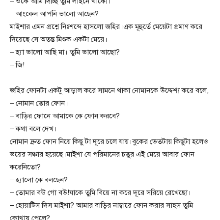
– ওকে আমি দিচ্ছি তুমি লাইনে থাকো।
– আংকেল আপনি ভালো আছেন?
মাইশার এমন প্রশ্নে নিঃশব্দে হাসলো জহির।এক মূহুর্তে মেয়েটা প্রমাণ করে
দিয়েছে সে অতন্ত মিশুক একটা মেয়ে।
– হ্যা ভালো আছি মা। তুমি ভালো আছো?
– জি!
জহির ফোনটা একটু আড়াল করে সামনে থাকা নোমানকে উদ্দেশ্য করে বলে,
– নোমান তোর ফোন।
– বাড়ির ফোনে আমাকে কে ফোন করবে?
– কথা বলে দেখ।
নোমান দ্রুত ফোন নিয়ে কিছু টা দূরে চলে যায়।বুকের ভেতটায় কিছুটা হলেও
ভয়ের সঞ্চার হয়েছে।মাইশা যে পরিমানের চতুর এই মেয়ে আবার ফোন
করেনিতো?
– হ্যালো কে বলছেন?
– তোমার বউ গো বউ!যাকে তুমি বিয়ে না করে দূরে সরিয়ে রেখেছো।
– হোয়াটিস দিস মাইশা? আমার বাড়ির নাম্বারে ফোন করার সাহস তুমি
কোথায় পেলে?