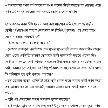
– ভালোবাসা যখন বাধঁ মানে না তখন অনেক কিছুই করতে হয়।বাইদা ওয়ে
আমি এইসব রং ডংয়ের কথা বলতে তোমায় ফোন করিনি।
হঠাৎ করেই নরম মিষ্টি সুরের কথা বলা মাইশার কন্ঠ হয়ে গেছে গম্ভীর
তেজীপূর্ণ।মাইশার কান্ডে নোমানের ভ্রু কিঞ্চিৎ কুচকায়৷ এই মেয়ে হঠাৎ
রেগে যাওয়ার কারনটা কি?
– কি কারনে ফোন করেছো আমায়?
– তোমার ফেসবুক একাউন্টে এত সুন্দর সুন্দর ছবি দেয়ার কারন কি?বজ্জাত
মেয়ে গুলো রেজিস্ট্রি ছাড়াই তোমাকে স্বামী বলে দাবি করছে এইসব কি?
কেউ জান বলছে, কেউ কলিজা বলছে কেউবা বলছে আমার বয়ফ্রেন্ড আমার
স্বামী।আমার তো এইসব এক বিন্দু পরিমানেও সহ্য হচ্ছে না।প্রত্যাকটা মেয়ে
কি পরিমানে লুচু তুমি বুঝতে পারছো?
– হুম তোমার মতো। রেজিস্ট্রি ছাড়া তুমি যেমন করে আমায় স্বামী দাবি করো
ঠিক তারাও করছে।সো হোয়াট, নোমান এনায়েতকে সবাই ভালোবাসতে
পারে।
– তুমি ওই মেয়েদের সাথে আমাকে তুলনা করছো?
– হ্যা করছি, তুমি কি আমার কিছু হও? শুধুই আমার পেছন পেছন ঘুরো আর