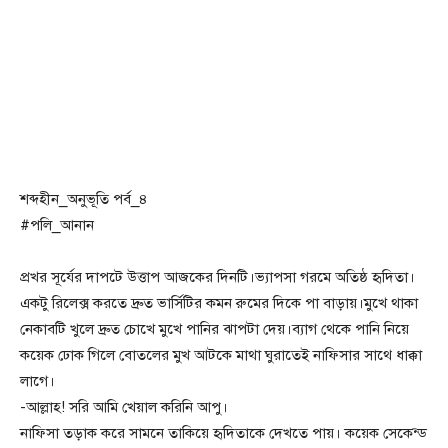
শব্দহীন_অনুভূতি পর্ব_৪
#পলি_আনান
প্রখর সূর্যের দাপটে উত্তাপ আজকের দিনটি।ভ্যাপসা গরমে অতিষ্ঠ হৃদিতা।
একটু রিলেক্স করতে দ্রুত ভার্সিটির কমন রুমের দিকে পা বাড়ায়।মুখে থাকা
নেকাবটি খুলে দ্রুত চোখে মুখে পানির ঝাপটা দেয়।ব্যাগ থেকে পানি নিয়ে
কয়েক ঢোক গিলে বোতলের মুখ আটকে মাথা ঘুরাতেই নাফিসার সাথে ধাক্কা
লাগে।
-আল্লাহ! সরি আমি খেয়াল করিনি আপু।
নাফিসা তড়াক করে সামনে তাকিয়ে হৃদিতাকে দেখতে পায়। কয়েক সেকেন্ড