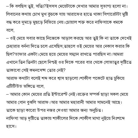
– কি বলছিস তুই, সত্যি?ইসসস মেয়েটাকে দেখার আমার সুভাগ্য হলো না।
লিবানের কথায় চোখ মুখ কুচকে যায় আরাফের হাতে থাকা সিগারেটটা মুষ্টি
বদ্ধ করে দুমড়ে মুছড়ে নিভিয়ে নেয়।চোয়াল শক্ত করে নাফিসাকে ধমকে
বলে,
– ওই মেয়ে সবার কাছে নিজেকে আড়াল করছে আর তুই কি না তাকে দেখেই
চেহারার বর্ননা দিতে চলে এসেছিস,তাহলে ওই মেয়ের আর নেকাব করার কি
ছিল?ডাফার একটা।মেয়ে হয়ে মেয়ের সম্মান রাখতে পারছিস না।আমরা
এখানে তিন তিনটা ছেলে নিশ্চই ওর দিকে পরের বার থেকে লোভাতুর দৃষ্টিতে
তাকাবো সেই কমনসেন্স তোর নেই?
আরাফ কথাটা বলেই শব্দ করে শ্বাস ছাড়লো।শাকীল পকেটে হাত ঢুকিয়ে
এটিটিউড ভঙ্গিতে বলে,
– আমার কোন মেয়ের প্রতি ইন্টারেস্ট নেই।রক্তের সম্পর্ক ছাড়া সকল মেয়ে
আমার বোন বুঝলি আরাফ।আর আমার মহারানী আমার সামনেই আছে।
তাকে ছাড়া কারো উপর নজর দেওয়া আমার জন্য অনুচিত।
নাফিসা আড় দৃষ্টিতে তাকায় শাকীলের দিকে।শাকীল মাথা নুইয়ে নিঃশব্দে
হাসে।