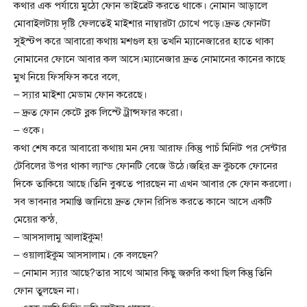
কথার এক পর্যায়ে মুঠো ফোন ভাইব্রেট করতে থাকে। নোমান আড়ালে
মোবাইলটায় দৃষ্টি ফেলতেই মাইশার নাম্বারটা চোখে পড়ে।দ্রুত ফোনটা
সুইস্টপ করে আবারো কথায় মশগুল হয় তখনি ম্যানেজারের হাতে থাকা
নোমানের ফোনে আবার কল আসে।ম্যানেজার দ্রুত নোমানের কানের কাছে
মুখ নিয়ে ফিসফিস করে বলে,
– স্যার মাইশা মেডাম ফোন করেছে।
– দ্রুত ফোন কেটে ব্লক লিস্টে ট্রান্সফার করো।
– ওকে।
কথা শেষ করে আবারো কথায় মন দেয় আরাফ।কিন্তু পাচঁ মিনিট পর সেন্টার
টেবিলের উপর থাকা ল্যান্ড ফোনটি বেজে উঠে।জহির ভ্রু কুচকে ফোনের
দিকে তাকিয়ে আছে।তিনি বুঝতে পারছেন না এখন আবার কে ফোন করলো।
সব ভাবনার সমাপ্তি জানিয়ে দ্রুত ফোন রিসিভ করতে কানে আসে একটি
মেয়ের কন্ঠ,
– আসসালামু আলাইকুম!
– ওয়ালাইকুম আসসালাম। কে বলছেন?
– নোমান স্যার আছে?তার সাথে আমার কিছু জরুরি কথা ছিল কিন্তু তিনি
ফোন তুলছেন না।