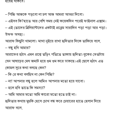
হয়েই থাকবে।
– পিচ্চি আজকে পড়বো না চল আজ আমরা আড্ডা দিবো।
– এইসব কি?হাতে আর বেশি সময় নেই কয়েকদিন পরেই ফাইনাল এক্সাম।
– এই তোদের ব্রিলিয়ান্টদের একটাই প্রব্লেম সারাদিন পড়া পড়া আর পড়া।
উফফ অসহ্য।
আরাফ কিছুটা থামলো। মাথা নুইয়ে রাখা হৃদিতার দিকে তাকিয়ে বলে,
– বন্ধু হবি আমার?
আরাফের হঠাৎ এমন প্রশ্নে তড়িৎ গতিতে তাকায় হৃদিতা।বুকের ভেতটায়
যেন আষাঢ়ের মেঘ জমাট হয়ে গুম গুম করে ডাকছে।এই ছেলে হঠাৎ এত
কোমল সুরে কথা বলছে কেন?
– কি রে কথা বলছিস না কেন পিচ্চি?
– না! আপনার বন্ধু হলে আমিও আপনার মতো হয়ে যাবো।
– হলে হবি তাতে কি সমস্যা?
– আমি আমার মতো আমি কারো মতো হতে চাই না।
হৃদিতার কথায় মুচকি হেসে চোখ বন্ধ করে চেয়ারের হাতে হেলান দিয়ে
আরাফ বলে,