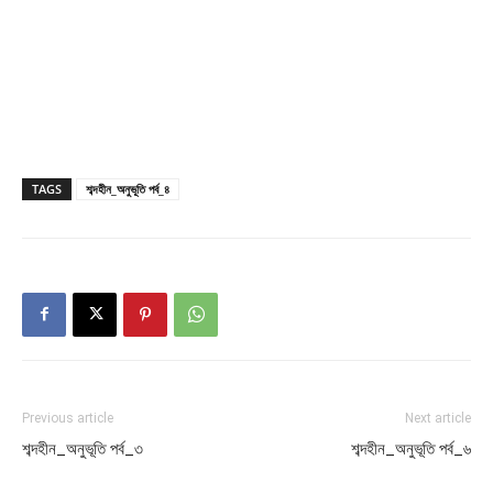
TAGS
শব্দহীন_অনুভূতি পর্ব_৪
Previous article
Next article
শব্দহীন_অনুভূতি পর্ব_৩
শব্দহীন_অনুভূতি পর্ব_৬