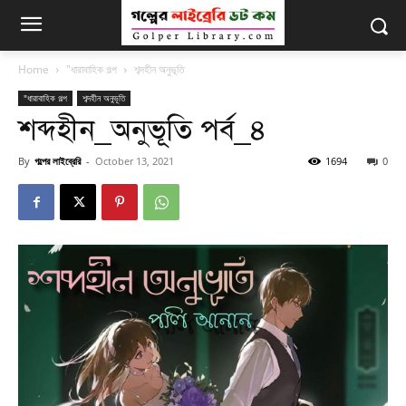
Home
"ধারাবাহিক গল্প
শব্দহীন অনুভূতি
"ধারাবাহিক গল্প
শব্দহীন অনুভূতি
শব্দহীন_অনুভূতি পর্ব_৪
By
গল্পের লাইব্রেরি
-
October 13, 2021
1694
0