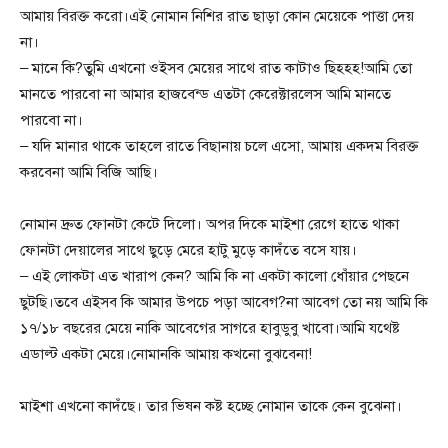
আমায় বিরক্ত করো।এই নোমান নিশির রাত ছাড়া কোন মেয়েকে পাত্তা দেয়
না।
– মানে কি?তুমি এখনো ওইসব মেয়ের সাথে রাত কাটাও ছিহহহ!আমি তো
মানতে পারবো না আমার হাজবেন্ড এতটা কেরেক্টারলেস আমি মানতে
পারবো না।
– যদি মানার থাকে তাহলে রাতে বিছানায় চলে এসো, আমায় একদম বিরক্ত
করবেনা আমি বিজি আছি।
নোমান দ্রুত ফোনটা কেটে দিলো। অপর দিকে মাইশা রেগে হাতে থাকা
ফোনটা দেয়ালের সাথে ছুড়ে মেরে হাটু মুড়ে কাদঁতে বসে যায়।
– এই লোকটা এত খারাপ কেন? আমি কি না একটা কালো ধোঁয়ার পেছনে
ছুটছি।তবে এইসব কি আমার উপচে পড়া আবেগ?না আবেগ তো নয় আমি কি
১৭/১৮ বছরের মেয়ে নাকি আবেগের সাগরে হাবুডুবু খাবো।আমি যথেষ্ট
এডাল্ট একটা মেয়ে।নোমানকি আমায় কখনো বুঝবেনা!
মাইশা এখনো কাদঁছে। তার ভিষন কষ্ট হচ্ছে নোমান তাকে কেন বুঝেনা।