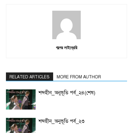
গল্পের লাইব্রেরি
RELATED ARTICLES
MORE FROM AUTHOR
শব্দহীন_অনুভূতি পর্ব_২৪(শেষ)
শব্দহীন_অনুভূতি পর্ব_২৩