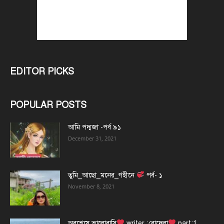
EDITOR PICKS
POPULAR POSTS
আমি পদ্মজা -পর্ব ৯১
December 31, 2021
তুমি_আছো_মনের_গহীনে
পর্ব- ১
November 8, 2021
অবশেষে ভালোবাসি
writer :রোদেলা
part:1