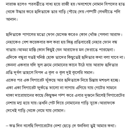
নারাজ হলেও পরবর্তীতে বাধ্য হয়ে রাজী হয়।অবশেষে নোমান বিপদের হাত
থেকে উদ্ধার করে হৃদিতাকে তার বাড়ি পৌছে দেয়।গল্পটি লেখনীতে পলি
আনান।
হৃদিতাকে পাগলের মতো ফোন মেসেজ করেও কোন খোঁজ পেলনা আরাফ।
নেহাকেও বেশ কয়েকবার কল করা হয় কিন্তু প্রতিবারেই নেহার ফোন বন্ধ
বাতায়।আড্ডা মাস্তি কোন কিছুই যেন আরাফের মন ফেরাতে পারছেনা।
এদিকে বন্ধুরা যতই ঘনিষ্ঠ হোক তাদের কিছুতেই হৃদিতার কথা বলা যাবে না।
কেননা একবার যদি ভুল ক্রমে নোমানের কানে উঠে যায় আরাফ হৃদিতার
প্রতি দূর্বল তাহলে বিপদ এ কূল ও কূল দুই কূলেরি সমান।
একের পর এক সিগারেট ফুঁকছে আর হৃদিতাকে নিয়ে চিন্তায় মশগুল হচ্ছে।
একা একা সিগারেট ফুকঁতে ভালো না লাগায় এগিয়ে যায় গেটের সামনে
থাকা দারোয়ানের কাছে।কিছুক্ষন গল্প করে এবার দুজনে মিলেই সিগারেটের
নেশায় মগ্ন হয়ে যায়।তখনি গেট দিয়ে নোমানের গাড়ি ডুকে।আরাফকে
দেখেই গাড়ি থেকে নেমে যায় নোমান।
– কত দিন বলেছি সিগারেটের নেশা ছেড়ে দে শুনবিনা তুই আমার কথা।