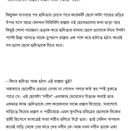
কিছুক্ষন যাওয়ার পর হৃদিতার চোখে পরে কয়েকটি ছেলে কাটা গাছের গুড়ির
উপর বসে আছে।শুনসান নিরিবিলি রাস্তায় ওই ছেলেগুলোর কথা ছাড়া আর
কিছুই শোনা যাচ্ছেনা।তড়াক করে হৃদিতার মাথায় ছেলে গুলোকে নিয়ে উলটা
পাল্টা চিন্তা আসতে থাকে।চুপচাপ রাস্তার এক পাশ ধরে হাটতে হঠাৎ করেই
সব গুলো ছেলে হৃদিতাকে ঘিরে ধরে।
– কিরে হৃদিতা আজ হঠাৎ এই রাস্তায় তুই?
অন্ধকারে ছেলেটির চেহারা বোঝা না গেলেও গলার কন্ঠ স্বর স্পষ্ট বুঝতে
পারে সে। এই ছেলেটা “নবীন”।এলাকার মেয়েদের উত্যক্ত করাই তার
একমাত্র কাজ।হৃদিতাকে বেশ কয়েকবার বাজে প্রস্তাব দিয়েছে, অবশেষে
বাড়িতে বিয়ের প্রস্তাব ও পাঠিয়েছে।এমন কুৎসিত চরিত্রের ছেলেকে নিজের
স্বামী হিসেবে ভাবতেই সারা শরীর গুলিয়ে উঠে তার। তাই সেদিন অপমান
করেই বাড়ি থেকে বের করে দেয় নবীন কে।আজ যখন নবীন তাকে একা