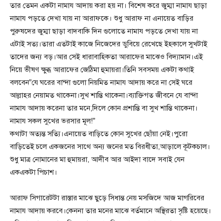
তার তেমন একটা নামায আদায় করা হয় না। বিশেষ করে জুম্মা নামায ছাড়া
নামায পড়তে দেখা যায় না আরাফকে। শুধু আরাফ না এনায়েত বাড়ির
পুরুষদের জুম্মা ছাড়া বাদবাকি দিন গুলোতে নামায পড়তে দেখা যায় না
এটাই সত্য।তারা এতটাই কাজে নিজেদের ডুবিয়ে রেখেছে ইহকালে সুখটাই
তাদের জন্য বড়।আর সেই ধারাবাহিকতা আরাফের মাঝেও বিদ্যামান।এই
নিয়ে ভীষণ ক্ষুব্ধ আরাফের জেঠিমা হুমায়রা।তিনি সবসময় একটা কথাই
বলবেন”যে ঘরের বান্দা গুলো নিয়মিত নামায আদায় করে না সেই ঘরে
আল্লাহর নেয়ামত থাকেনা।সুখ শান্তি থাকেনা।ব্যাক্তিগত জীবনে যে বান্দা
নামায আদায় করেনা তার মনে,দিলে কোন প্রশান্তি বা সুখ শান্তি থাকেনা।
নামায সকল সুখের ভরসার মূল!”
কথাটা অত্যন্ত সত্যি।এনায়েত বাড়িতে কোন সুখের ছোঁয়া নেই।পুরো
বাড়িতেই চলে একজনের সাথে অন্য জনের মত বিরধীতা,আড়ালে কূটকচাল।
শুধু মাত্র নোমানের মা হুমায়রা, আদীব আর আইদা বাদে সবাই যেন
একএকটা পিচাশ।
আরাফ সিগারেটটা রাস্তার মাঝে ছুড়ে সিধান্ত নেয় মসজিদে আজ মাগরিবের
নামায আদায় করবে।কেননা তার মনের মাঝে বর্তমানে অস্থিরতা সৃষ্টি হয়েছে।