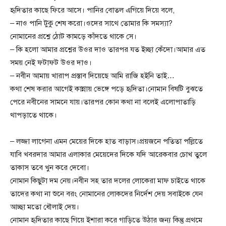
হৃদিতার কাছে ফিরে আসে। পানির বোতল এগিয়ে দিয়ে বলে,
– নাও পানি টুকু শেষ করো।ওদের সাথে তোমার কি সমস্যা?
নোমানের প্রশ্নে ঠোট কামড়ে কাঁদতে থাকে সে।
– কি হলো আমার প্রশ্নের উওর দাও তারপর যত ইচ্ছা কেঁদো।আমার এত
সময় নেই ফটাফট উওর দাও।
– নবীন আমায় খারাপ প্রস্তাব দিয়েছে আমি রাজি হইনি তাই…
কথা শেষ করার আগেই কান্নায় ভেঙ্গে পড়ে হৃদিতা।নোমান বিষটি বুঝতে
পেরে নবীনের সামনে যায়।তারপর কোন কথা না বলেই এলোপাতাড়ি
থাপড়াতে থাকে।
– লজ্জা লাগেনা এমন মেয়ের দিকে হাত বাড়াস।প্রয়জনে পতিতা পল্লিতে
যাবি খবরদার আমার এলাকার মেয়েদের দিকে যদি আরেকবার চোখ তুলে
তাকাস তবে খুন করে দেবো।
নোমান কিছুটা দম নেয়।নবীন সহ তার দলের লোকেরা মাফ চাইতে থাকে
তাদের কথা না শুনে বরং নোমানের লোকদের নির্দেশ দেয় সবাইকে যেন
আচ্ছা মতো ধৌলাই দেয়।
নোমান হৃদিতার কাছে গিয়ে ইশারা করে গাড়িতে উঠার জন্য কিন্তু প্রথমে