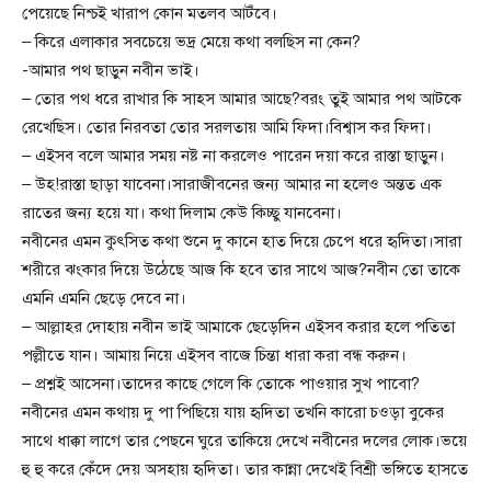
পেয়েছে নিশ্চই খারাপ কোন মতলব আটঁবে।
– কিরে এলাকার সবচেয়ে ভদ্র মেয়ে কথা বলছিস না কেন?
-আমার পথ ছাড়ুন নবীন ভাই।
– তোর পথ ধরে রাখার কি সাহস আমার আছে?বরং তুই আমার পথ আটকে
রেখেছিস। তোর নিরবতা তোর সরলতায় আমি ফিদা।বিশ্বাস কর ফিদা।
– এইসব বলে আমার সময় নষ্ট না করলেও পারেন দয়া করে রাস্তা ছাড়ুন।
– উহ!রাস্তা ছাড়া যাবেনা।সারাজীবনের জন্য আমার না হলেও অন্তত এক
রাতের জন্য হয়ে যা। কথা দিলাম কেউ কিচ্ছু যানবেনা।
নবীনের এমন কুৎসিত কথা শুনে দু কানে হাত দিয়ে চেপে ধরে হৃদিতা।সারা
শরীরে ঝংকার দিয়ে উঠেছে আজ কি হবে তার সাথে আজ?নবীন তো তাকে
এমনি এমনি ছেড়ে দেবে না।
– আল্লাহর দোহায় নবীন ভাই আমাকে ছেড়েদিন এইসব করার হলে পতিতা
পল্লীতে যান। আমায় নিয়ে এইসব বাজে চিন্তা ধারা করা বন্ধ করুন।
– প্রশ্নই আসেনা।তাদের কাছে গেলে কি তোকে পাওয়ার সুখ পাবো?
নবীনের এমন কথায় দু পা পিছিয়ে যায় হৃদিতা তখনি কারো চওড়া বুকের
সাথে ধাক্কা লাগে তার পেছনে ঘুরে তাকিয়ে দেখে নবীনের দলের লোক।ভয়ে
হু হু করে কেঁদে দেয় অসহায় হৃদিতা। তার কান্না দেখেই বিশ্রী ভঙ্গিতে হাসতে