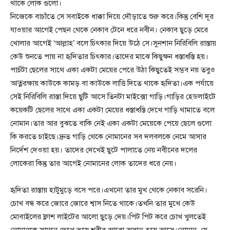
থাকে লোক গুলো।
নিজেকে বাচাঁতে সে সবাইকে ধাক্কা দিয়ে দৌড়াতে শুরু করে।কিন্তু বেশি দূর
যাওয়ার আগেই পেছন থেকে নেকাব টেনে ধরে নবীন। নেকাব ছুড়ে মেরে
খোলার আগেই ‘আল্লাহ’ বলে চিৎকার দিয়ে উঠে সে।সুনশান নিরিবিলি রাস্তায়
কেউ শুনতে পায় না হৃদিতার চিৎকার।তাদের মাঝে কিছুক্ষন ধস্তাধস্তি হয়।
পাচঁটা ছেলের সাথে একা একটা মেয়ের পেরে উঠা কিছুতেই সম্ভব নয় তবুও
আত্নরক্ষায় কাউকে কামড় বা কাউকে লাত্তি দিতে থাকে হৃদিতা।এক পর্যায়ে
সেই নিরিবিলি রাস্তা দিয়ে ছুটি আসে তিনটা মাইক্সো গাড়ি।গাড়ির হেডলাইটে
কয়েকটি ছেলের সাথে একা একটা মেয়ের ধস্তাধস্তি দেখে গাড়ি থামাতে বলে
নোমান।তার আর বুঝতে বাকি নেই একা একটা মেয়েকে পেয়ে ছেলে গুলো
কি করতে চাইছে।দ্রুত গাড়ি থেকে নোমানের সব দলবলকে নেমে আসার
নির্দেশ দেওয়া হয়। তাদের দেখেই ছুটে পালাতে নেয় নবীনের দলের
লোকেরা কিন্তু তার আগেই নোমানের লোক তাদের ধরে নেয়।
হৃদিতা রাস্তায় হাটুমুড়ে বসে পরে।এখনো তার মুখ থেকে নেকাব সরেনি।
চোখ বন্ধ করে জোরে জোরে শ্বাস নিতে থাকে।তখনি তার মুখে কেউ
মোবাইলের ফ্লাশ লাইটের আলো ছুড়ে দেয়।পিট পিট করে চোখ খুলতেই
নোমানকে সামনে দেখে ভয়ে শরীর আরো অসাড় হয়ে আসে।নোমান, যে