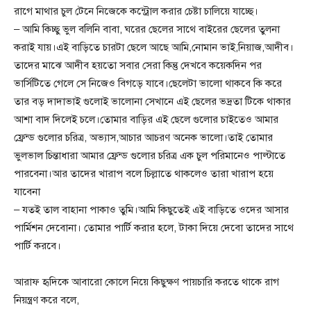
রাগে মাথার চুল টেনে নিজেকে কন্ট্রোল করার চেষ্টা চালিয়ে যাচ্ছে।
– আমি কিচ্ছু ভুল বলিনি বাবা, ঘরের ছেলের সাথে বাইরের ছেলের তুলনা
করাই যায়।এই বাড়িতে চারটা ছেলে আছে আমি,নোমান ভাই,নিয়াজ,আদীব।
তাদের মাঝে আদীব হয়তো সবার সেরা কিন্তু দেখবে কয়েকদিন পর
ভার্সিটিতে গেলে সে নিজেও বিগড়ে যাবে।ছেলেটা ভালো থাকবে কি করে
তার বড় দাদাভাই গুলোই ভালোনা সেখানে এই ছেলের ভদ্রতা টিকে থাকার
আশা বাদ দিলেই চলে।তোমার বাড়ির এই ছেলে গুলোর চাইতেও আমার
ফ্রেন্ড গুলোর চরিত্র, অভ্যাস,আচার আচরণ অনেক ভালো।তাই তোমার
ভুলভাল চিন্তাধারা আমার ফ্রেন্ড গুলোর চরিত্র এক চুল পরিমানেও পাল্টাতে
পারবেনা।আর তাদের খারাপ বলে চিল্লাতে থাকলেও তারা খারাপ হয়ে
যাবেনা
– যতই তাল বাহানা পাকাও তুমি।আমি কিছুতেই এই বাড়িতে ওদের আসার
পার্মিশন দেবোনা। তোমার পার্টি করার হলে, টাকা দিয়ে দেবো তাদের সাথে
পার্টি করবে।
আরাফ হৃদিকে আবারো কোলে নিয়ে কিছুক্ষণ পায়চারি করতে থাকে রাগ
নিয়ন্ত্রণ করে বলে,