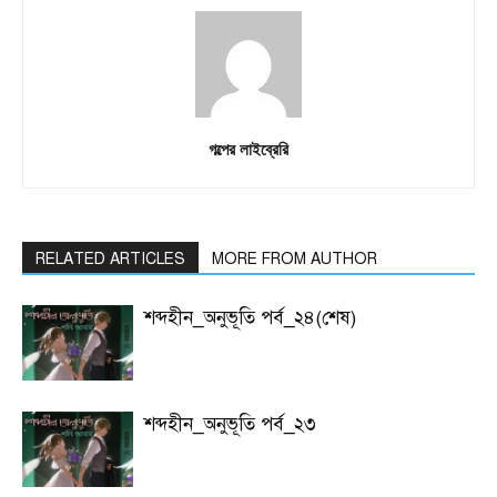
গল্পের লাইব্রেরি
RELATED ARTICLES
MORE FROM AUTHOR
শব্দহীন_অনুভূতি পর্ব_২৪(শেষ)
শব্দহীন_অনুভূতি পর্ব_২৩