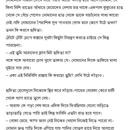
কিনা নিশি রাতের আঁধারে মেয়েদের নেশায় মত্ত থাকে।একপাল কুকুরের হাত
থেকে সে বেঁচে গেলেও নোমানের হাত থেকে তাকে বাচাঁনোর সাধ্য কারো
নেই।যদি নোমানের পৈচাশিক সুখ পাওয়ার লোভ মনে জেগে উঠে তখন?
তখন কি করবে হৃদিতা।
ঠোঁটে ঠোঁট চেপে কান্নার সুরটা কিছুটা নিয়ন্ত্রণ করতে চাইছে সে কিন্তু
পারছেনা।
– এই তুমি আরাফের ক্লাস মিট হৃদিতা না?
সঙ্গে সঙ্গে আবারো চোখ খুলে তাকায় সে। নোমানের দিকে তাকিয়ে মাথা
নুইয়ে সায় দেয়।
– একা এই নিরিবিলি রাস্তায় কি করছো তুমি? দেখি উঠে দাঁড়াও।
হৃদিতা হেলেদুলে নিজেকে স্থির করে দাঁড়ায়।গায়ের বোরকা ঝেরে মাটি
থেকে ব্যাগ হাতে তুলে নেয়।
– আরাফ কে পড়া শেষ করে এদিক দিয়ে ফিরছিলাম যেনো বাড়িতে
তাড়াতাড়ি যেতে পারি তাই কিন্তু ভাবিনি এতটা রাত হয়ে যাবে।
– বোকা মেয়ে, কান্ড জ্ঞান নেই নিজের খেয়াল নিজেই নিতে পারো না।
নোমান দ্রুত গাড়ি দিকে এগিয়ে যায় পানির বোতল হায়ে নিয়ে আবারো