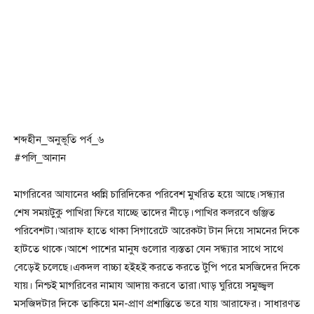
শব্দহীন_অনুভূতি পর্ব_৬
#পলি_আনান
মাগরিবের আযানের ধ্বন্নি চারিদিকের পরিবেশ মুখরিত হয়ে আছে।সন্ধ্যার
শেষ সময়টুকু পাখিরা ফিরে যাচ্ছে তাদের নীড়ে।পাখির কলরবে গুঞ্জিত
পরিবেশটা।আরাফ হাতে থাকা সিগারেটে আরেকটা টান দিয়ে সামনের দিকে
হাটতে থাকে।আশে পাশের মানুষ গুলোর ব্যস্ততা যেন সন্ধ্যার সাথে সাথে
বেড়েই চলেছে।একদল বাচ্চা হইহই করতে করতে টুপি পরে মসজিদের দিকে
যায়। নিশ্চই মাগরিবের নামায আদায় করবে তারা।ঘাড় ঘুরিয়ে সমুজ্জ্বল
মসজিদটার দিকে তাকিয়ে মন-প্রাণ প্রশান্তিতে ভরে যায় আরাফের। সাধারণত