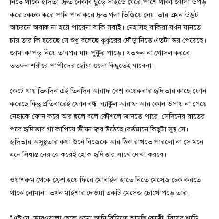
নিতে থাকে হৃদিতা।দ্রুত নেকাব ছুড়ে সাইডে মেরে,পাশে থাকা জয়গা উপড়
করে ঢকঢক করে পানি পান করে দ্রুত গলা ভিজিয়ে নেয়।তার এমন উদ্ভট
আচরনে অবাক না হয়ে পারেনা বাকি সবাই। নেহাসহ বাকিরা যখন যানতে
চায় তার কি হয়েছে সে শুধু বলেছে কুকুরের দৌড়ানিতে এতটা ভয় পেয়েছে।
জামা কাপড় নিয়ে তারপর যায় পুকুর পাড়ে। যতক্ষন না গোসল করবে
ততক্ষন শরীরে পাপীদের ছোঁয়া গুলো কিছুতেই যাবেনা।
কেটে যায় তিনদিন এই তিনদিন আরাফ বেশ কয়েকবার হৃদিতার কাছে ফোন
করেছে কিন্তু প্রতিবারেই ফোন বন্ধ।ব্যাকুল আরাফ আর কোন উপায় না পেয়ে
নেহাকে ফোন করে আর ছলে বলে কৌশলে জানতে পারে, সেদিনের রাতের
পরে হৃদিতার গা কাপিয়ে ভীষন জ্বর উঠেছে।বর্তমানে কিছুটা সুস্থ সে।
হৃদিতার অসুস্থতার কথা শুনে নিজেকে আর ঠিক রাখতে পারলো না সে মনে
মনে সিধান্ত নেয় যে করেই হোক হৃদিতার সাথে দেখা করবে।
ওয়াশরুম থেকে ফ্রেশ হয়ে ফিরে মোবাইল হাতে নিতে মেসেজ চেক করতে
থাকে নোমান। তখন মাইশার দেওয়া একটি মেসেজ চোখে পড়ে তার,
“এই যে, ভাবওয়ালা ছেলে শুনো,আমি বিডিতে আসছি।কাজী, বিয়ের শাড়ি