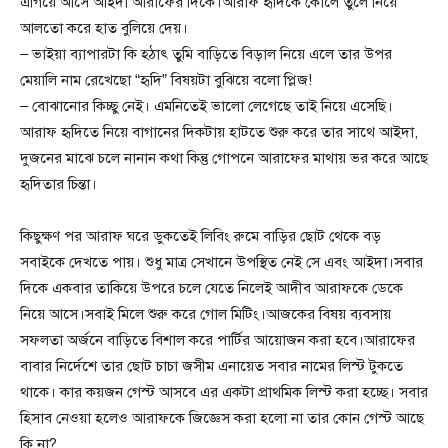
এগিয়ে আসে আইদা আরাফের দিকে।আরাফ হৃদিকে কোলে তুলে নিয়ে
আলতো করে হাত বুলিয়ে দেয়।
– ভাইয়া ব্যাপারটা কি হঠাৎ তুমি বাড়িতে বিড়াল নিয়ে এলে তার উপর
মেয়ালি নাম রেখেছো “হৃদি” বিষয়টা বুঝিয়ে বলো প্লিজ!
– বোঝানোর কিচ্ছু নেই। এমনিতেই ভালো লেগেছে তাই নিয়ে এসেছি।
আরাফ হৃদিতে নিয়ে বাগানের দিকটায় হাটতে শুরু করে তার সাথে আইদা,
দুজনের মাঝে চলে নানান কথা কিন্তু গোপনে আরাফের মাথায় ভর করে আছে
হৃদিতার চিন্তা।
কিছুক্ষণ পর আরাফ ঘরে ডুকতেই লিবিং রুমে বাড়ির ছোট থেকে বড়
সবাইকে দেখতে পায়। শুধু মাত্র সেখানে উপস্থিত নেই সে এবং আইদা।সবার
দিকে একবার তাকিয়ে উপরে চলে যেতে নিলেই আদীব আরাফকে ডেকে
নিয়ে আসে।সবাই মিলে শুরু করে গোল মিটিং।আজকের বিষয় ব্যবসায়
সফলতা অর্জনে বাড়িতে বিশাল করে পার্টির আয়োজন করা হবে।আরাফের
বাবার নির্দেশে তার ছোট চাচা জসীম এনায়েত সবার নামের লিস্ট টুকতে
থাকে। কার কয়জন গেস্ট আসবে এর একটা প্রাথমিক লিস্ট করা হচ্ছে। সবার
হিসাব নেওয়া হলেও আরাফকে জিজ্ঞেস করা হলো না তার কোন গেস্ট আছে
কি না?