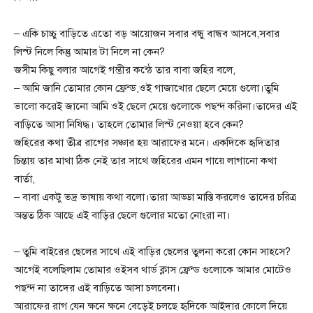
– একি চাচ্চু বাড়িতে এতো বড় আয়োজন সবার বন্ধু বান্ধব আসবে,সবার
লিস্ট নিলে কিন্তু আমার টা নিলে না কেন?
জসীম কিছু বলার আগেই গম্ভীর কন্ঠে তার বাবা জহির বলে,
– আমি জানি তোমার কোন ফ্রেন্ড,ওই গাজাখোর ছেলে মেয়ে গুলো।তুমি
ভালো করেই জানো আমি ওই ছেলে মেয়ে গুলোকে পছন্দ করিনা।তাদের এই
বাড়িতে আসা নিষিদ্ধ। তাহলে তোমার লিস্ট নেওয়া হবে কেন?
জহিরের কথা তীব্র রাগের সঞ্চার হয় আরাফের মনে। একদিকে হৃদিতার
চিন্তায় তার মাথা ঠিক নেই তার সাথে জহিরের এমন গায়ে লাগানো কথা
বার্তা,
– বাবা একটু ভদ্র ভাষায় কথা বলো।তারা আড্ডা মাস্তি করলেও তাদের চরিত্র
অন্তত ঠিক আছে এই বাড়ির ছেলে গুলোর মতো নোংরা না।
– তুমি বাইরের ছেলের সাথে এই বাড়ির ছেলের তুলনা করো কোন সাহসে?
আগেই বলেছিলাম তোমার ওইসব থার্ড ক্লাস ফ্রেন্ড গুলোকে আমার মোটেও
পছন্দ না তাদের এই বাড়িতে আসা চলবেনা।
আরাফের রাগ যেন ক্ষনে ক্ষনে বেড়েই চলছে হৃদিকে আইদার কোলে দিয়ে