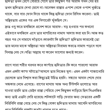
হৃদিতা তখন রেগে বেরিয়ে গেলে তার কিছুক্ষণ পর আরাফ যখন বের হয়
তখন হৃদিতার দেখা মেলে না।অনেক্ষন রাস্তার এপাশ থেকে ওপাশ খুজঁতে
থাকে, বার বার ফোন দিয়ে থাকে কিন্তু হৃদিতা ফোন রিসিভ করেনা। তাই
অস্থিরতায় একের পর এক সিগারেট ফুঁকছিল সে।
দ্রুত ওযু করে মসজিদে প্রবেশ করে আরাফ। বড় হওয়ার পর কখনো
এইভাবে মসজিদে এসে তার মাগরিবের নামায আদায় করা হয় নি।আজ কত
বছর পর সে নামাযে দাঁড়াবে।কারনটা কি হৃদিতা? হৃদিতার কারনেই তো
তার মনের মাঝে অস্থিরতা আর অস্থিরতা নিরাময় করতে নামায পড়বে বলে
সিধান্ত নেয় সে।সত্যি আল্লাহ যা করেন ভালোর জন্যই করেন।
রাগে সারা শরীর থরথর করে কাপঁছে হৃদিতার।কি করে পারলো আরাফ
এমন একটা কান্ড ঘটাতে?আসলে তার নিজের ভুল। এমন একটা গাজাখোরি
ছেলেকে তার বিশ্বাস করা কিছুতেই উচিত হয়নি। সন্ধ্যার আযান শেষে ঘোর
অন্ধকার নেমে এসেছে। রাগের মাথায় আজ অন্য টিউশনি গুলোতে আর
যাওয়া হয়নি তার।মেইন রাস্তা পেরিয়ে বেশ কিছুক্ষন দাড়িয়ে ছিল সিএনজির
জন্য তাই এতটা দেরি হয়েছে।শটকাটে বাড়ি ফেরার জন্য ভেতরের একটি
নিরিবিলি রাস্তা বেছে নেয় সে কিন্তু বোকা হৃদিতার মাথায় আসেনি মাগরিবের
পরে নিরিবিলি রাস্তাটা কতটা খারাপ হতে পারে।