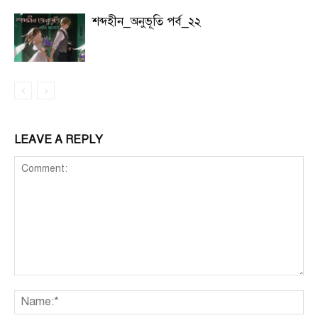
শব্দহীন_অনুভূতি পর্ব_২২
LEAVE A REPLY