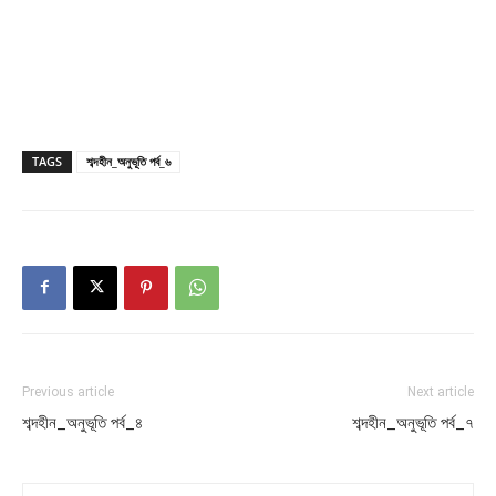
TAGS
শব্দহীন_অনুভূতি পর্ব_৬
Previous article
Next article
শব্দহীন_অনুভূতি পর্ব_৪
শব্দহীন_অনুভূতি পর্ব_৭