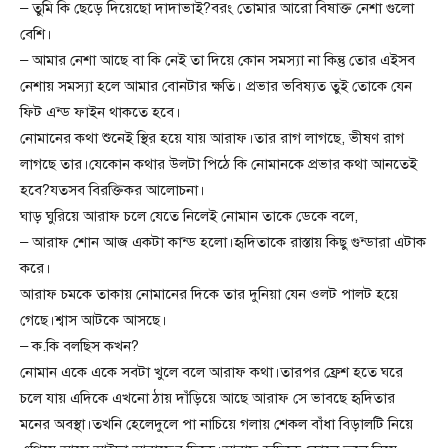
– তুমি কি ছেড়ে দিয়েছো দাদাভাই?বরং তোমার আরো বিষাক্ত নেশা গুলো
বেশি।
– আমার নেশা আছে বা কি নেই তা দিয়ে কোন সমস্যা না কিন্তু তোর এইসব
নেশায় সমস্যা হলে আমার বোনটার ক্ষতি। প্রভার ভবিষ্যত তুই তোকে যেন
ফিট এন্ড ফাইন থাকতে হবে।
নোমানের কথা শুনেই স্থির হয়ে যায় আরাফ।তার রাগ লাগছে, ভীষণ রাগ
লাগছে তার।যেকোন কথার উলটা পিঠে কি নোমানকে প্রভার কথা আনতেই
হবে?যতসব বিরক্তিকর আলোচনা।
ঘাড় ঘুরিয়ে আরাফ চলে যেতে নিলেই নোমান তাকে ডেকে বলে,
– আরাফ শোন আজ একটা কান্ড হলো।হৃদিতাকে রাস্তায় কিছু গুন্ডারা এটাক
করে।
আরাফ চমকে তাকায় নোমানের দিকে তার দুনিয়া যেন ওলট পালট হয়ে
গেছে।শ্বাস আটকে আসছে।
– ক.কি বলছিস কখন?
নোমান একে একে সবটা খুলে বলে আরাফ কথা।তারপর ফ্রেশ হতে ঘরে
চলে যায় এদিকে এখনো ঠায় দাঁড়িয়ে আছে আরাফ সে ভাবছে হৃদিতার
মনের অবস্থা।তখনি হেলেদুলে পা নাচিয়ে গলায় শেকল বাঁধা বিড়ালটি নিয়ে