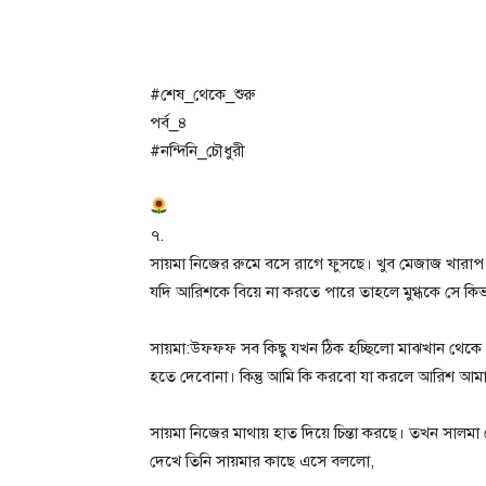
#শেষ_থেকে_শুরু
পর্ব_৪
#নন্দিনি_চৌধুরী
৭.
সায়মা নিজের রুমে বসে রাগে ফুসছে। খুব মেজাজ খারাপ
যদি আরিশকে বিয়ে না করতে পারে তাহলে মুগ্ধকে সে কিভ
সায়মা:উফফফ সব কিছু যখন ঠিক হচ্ছিলো মাঝখান থেকে
হতে দেবোনা। কিন্তু আমি কি করবো যা করলে আরিশ আমা
সায়মা নিজের মাথায় হাত দিয়ে চিন্তা করছে। তখন সাল
দেখে তিনি সায়মার কাছে এসে বললো,