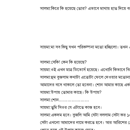
সালমা:কিরে কি হয়েছে তোর? এভাবে মাথায় হাত দিয়ে 
সায়মা:মা সব কিছু যখন পরিকল্পনা মতো হচ্ছিলো। তখন 
সালমা:সেকি! কেন কি হয়েছে?
সায়মা:ওই এখন মাত্র ডিভোর্স হয়েছে। এখোনি কিভাবে 
সালমা:হুম বুজলাম কথাটা এতোটা ফেলে দেওয়ার মতোনা।
আমাদের বসে থাকলে তো হবেনা। শোন আমার কাছে এ
সায়মা:উপায় তোমার কাছে। কি উপায়?
সালমা:শোন…………………
সায়মা:তুমি সিওর যে এটাতে কাজ হবে।
সালমা:একদম হবে। বুজলি আমি যেটা বললাম সেটা কর ১০
সেটা এখনো আমাদের নামে করতে হবে। আর আরিশের প্
পেতে হলে এই উপায় কাজে দেবে।