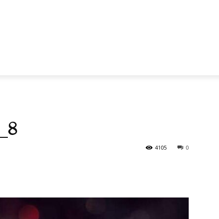
ব_৪
4105
0