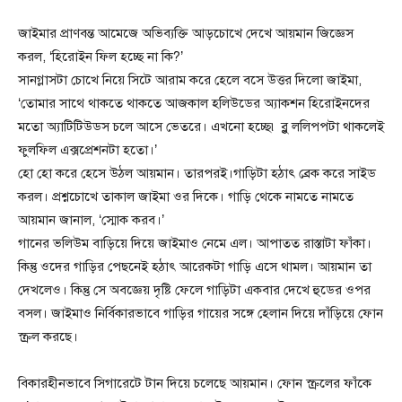
জাইমার প্রাণবন্ত আমেজে অভিব্যক্তি আড়চোখে দেখে আয়মান জিজ্ঞেস
করল, ‘হিরোইন ফিল হচ্ছে না কি?’
সানগ্লাসটা চোখে নিয়ে সিটে আরাম করে হেলে বসে উত্তর দিলো জাইমা,
‘তোমার সাথে থাকতে থাকতে আজকাল হলিউডের অ্যাকশন হিরোইনদের
মতো অ্যাটিটিউডস চলে আসে ভেতরে। এখনো হচ্ছে৷ ব্লু ললিপপটা থাকলেই
ফুলফিল এক্সপ্রেশনটা হতো।’
হো হো করে হেসে উঠল আয়মান। তারপরই।গাড়িটা হঠাৎ ব্রেক করে সাইড
করল। প্রশ্নচোখে তাকাল জাইমা ওর দিকে। গাড়ি থেকে নামতে নামতে
আয়মান জানাল, ‘স্মোক করব।’
গানের ভলিউম বাড়িয়ে দিয়ে জাইমাও নেমে এল। আপাতত রাস্তাটা ফাঁকা।
কিন্তু ওদের গাড়ির পেছনেই হঠাৎ আরেকটা গাড়ি এসে থামল। আয়মান তা
দেখলেও। কিন্তু সে অবজ্ঞেয় দৃষ্টি ফেলে গাড়িটা একবার দেখে হুডের ওপর
বসল। জাইমাও নির্বিকারভাবে গাড়ির গায়ের সঙ্গে হেলান দিয়ে দাঁড়িয়ে ফোন
স্ক্রল করছে।
বিকারহীনভাবে সিগারেটে টান দিয়ে চলেছে আয়মান। ফোন স্ক্রলের ফাঁকে