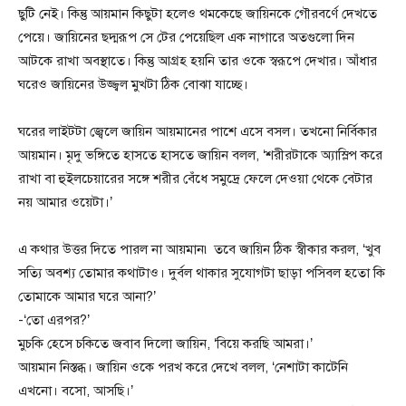
ছুটি নেই। কিন্তু আয়মান কিছুটা হলেও থমকেছে জায়িনকে গৌরবর্ণে দেখতে
পেয়ে। জায়িনের ছদ্মরূপ সে টের পেয়েছিল এক নাগারে অতগুলো দিন
আটকে রাখা অবস্থাতে। কিন্তু আগ্রহ হয়নি তার ওকে স্বরূপে দেখার। আঁধার
ঘরেও জায়িনের উজ্জ্বল মুখটা ঠিক বোঝা যাচ্ছে।
ঘরের লাইটটা জ্বেলে জায়িন আয়মানের পাশে এসে বসল। তখনো নির্বিকার
আয়মান। মৃদু ভঙ্গিতে হাসতে হাসতে জায়িন বলল, ‘শরীরটাকে অ্যাস্লিপ করে
রাখা বা হুইলচেয়ারের সঙ্গে শরীর বেঁধে সমুদ্রে ফেলে দেওয়া থেকে বেটার
নয় আমার ওয়েটা।’
এ কথার উত্তর দিতে পারল না আয়মান৷ তবে জায়িন ঠিক স্বীকার করল, ‘খুব
সত্যি অবশ্য তোমার কথাটাও। দুর্বল থাকার সুযোগটা ছাড়া পসিবল হতো কি
তোমাকে আমার ঘরে আনা?’
-‘তো এরপর?’
মুচকি হেসে চকিতে জবাব দিলো জায়িন, ‘বিয়ে করছি আমরা।’
আয়মান নিস্তব্ধ। জায়িন ওকে পরখ করে দেখে বলল, ‘নেশাটা কাটেনি
এখনো। বসো, আসছি।’