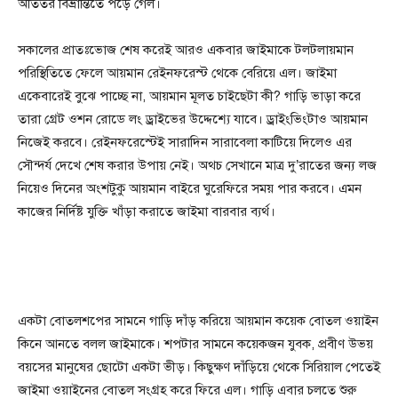
অতিতর বিভ্রান্তিতে পড়ে গেল।
সকালের প্রাতঃভোজ শেষ করেই আরও একবার জাইমাকে টলটলায়মান
পরিস্থিতিতে ফেলে আয়মান রেইনফরেস্ট থেকে বেরিয়ে এল। জাইমা
একেবারেই বুঝে পাচ্ছে না, আয়মান মূলত চাইছেটা কী? গাড়ি ভাড়া করে
তারা গ্রেট ওশন রোডে লং ড্রাইভের উদ্দেশ্যে যাবে। ড্রাইংভিংটাও আয়মান
নিজেই করবে। রেইনফরেস্টেই সারাদিন সারাবেলা কাটিয়ে দিলেও এর
সৌন্দর্য দেখে শেষ করার উপায় নেই। অথচ সেখানে মাত্র দু’রাতের জন্য লজ
নিয়েও দিনের অংশটুকু আয়মান বাইরে ঘুরেফিরে সময় পার করবে। এমন
কাজের নির্দিষ্ট যুক্তি খাঁড়া করাতে জাইমা বারবার ব্যর্থ।
একটা বোতলশপের সামনে গাড়ি দাঁড় করিয়ে আয়মান কয়েক বোতল ওয়াইন
কিনে আনতে বলল জাইমাকে। শপটার সামনে কয়েকজন যুবক, প্রবীণ উভয়
বয়সের মানুষের ছোটো একটা ভীড়। কিছুক্ষণ দাঁড়িয়ে থেকে সিরিয়াল পেতেই
জাইমা ওয়াইনের বোতল সংগ্রহ করে ফিরে এল। গাড়ি এবার চলতে শুরু