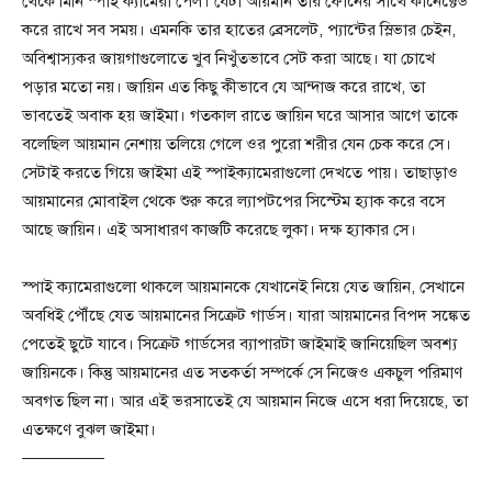
থেকে মিনি স্পাই ক্যামেরা পেল। যেটা আয়মান তার ফোনের সাথে কানেক্টেড
করে রাখে সব সময়। এমনকি তার হাতের ব্রেসলেট, প্যান্টের স্লিভার চেইন,
অবিশ্বাস্যকর জায়গাগুলোতে খুব নিখুঁতভাবে সেট করা আছে। যা চোখে
পড়ার মতো নয়। জায়িন এত কিছু কীভাবে যে আন্দাজ করে রাখে, তা
ভাবতেই অবাক হয় জাইমা। গতকাল রাতে জায়িন ঘরে আসার আগে তাকে
বলেছিল আয়মান নেশায় তলিয়ে গেলে ওর পুরো শরীর যেন চেক করে সে।
সেটাই করতে গিয়ে জাইমা এই স্পাইক্যামেরাগুলো দেখতে পায়। তাছাড়াও
আয়মানের মোবাইল থেকে শুরু করে ল্যাপটপের সিস্টেম হ্যাক করে বসে
আছে জায়িন। এই অসাধারণ কাজটি করেছে লুকা। দক্ষ হ্যাকার সে।
স্পাই ক্যামেরাগুলো থাকলে আয়মানকে যেখানেই নিয়ে যেত জায়িন, সেখানে
অবধিই পৌঁছে যেত আয়মানের সিক্রেট গার্ডস। যারা আয়মানের বিপদ সঙ্কেত
পেতেই ছুটে যাবে। সিক্রেট গার্ডসের ব্যাপারটা জাইমাই জানিয়েছিল অবশ্য
জায়িনকে। কিন্তু আয়মানের এত সতকর্তা সম্পর্কে সে নিজেও একচুল পরিমাণ
অবগত ছিল না। আর এই ভরসাতেই যে আয়মান নিজে এসে ধরা দিয়েছে, তা
এতক্ষণে বুঝল জাইমা।
—————