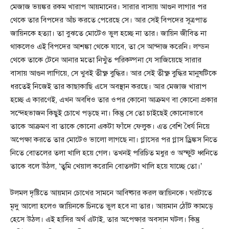
মেজাজ ভয়ঙ্কর রকম খারাপ আয়মানের। সারার বাসায় আগুন লাগার পর
থেকে তার বিপদের আঁচ করতে পেরেছে সে। আর সেই বিপদের সূত্রপাত
জায়িনকে হত্যা। তা বুঝতে মোটেও ভুল হচ্ছে না তার। জায়িন জীবিত না
থাকলেও এই বিপদের আশঙ্কা থেকে যাবে, তা সে আন্দাজ করেনি। লন্ডন
থেকে তাকে টেনে আনার মতো নিখুঁত পরিকল্পনা যে সাজিয়েছে সারার
বাসায় আগুন লাগিয়ে, সে খুবই তীক্ষ্ণ বুদ্ধির। আর সেই তীক্ষ্ণ বুদ্ধির মানুষটিকে
ধরতেই নিজেই তার কাছাকাছি এসে অবস্থান করছে। আর মেজাজ খারাপ
হচ্ছে এ কারণেই, এখন অবধিও তার ওপর কোনো আক্রমণ বা কোনো প্রকার
সন্দেহভাজন কিছুই চোখে পড়ছে না। কিন্তু সে তো চাইছেই কোনোভাবে
তাকে আক্রমণ বা তাকে কোনো একটা ফাঁদে ফেলুক। এত বেশি ধৈর্য নিয়ে
অপেক্ষা করতে তার মোটেও ভালো লাগছে না। গ্লাসের পর গ্লাস ড্রিঙ্কস নিতে
নিতে বোতলের তলা খালি হয়ে গেল। তখনই পরিচিত মধুর ও অস্ফুট ধ্বনিতে
তাকে বলে উঠল, ‘তুমি খেয়াল করোনি বোতলটা খালি হয়ে যাচ্ছে তো।’
টলমল দৃষ্টিতে আয়মান চোখের সামনে আবিষ্কার করল জায়িনকে। ঘরটাতে
মৃদু আলো হলেও জায়িনকে চিনতে ভুল হবে না তার। আয়মান ঠোঁট কামড়ে
হেসে উঠল। এই হাসির অর্থ এটাই, তার অপেক্ষার অবসান ঘটল। কিন্তু