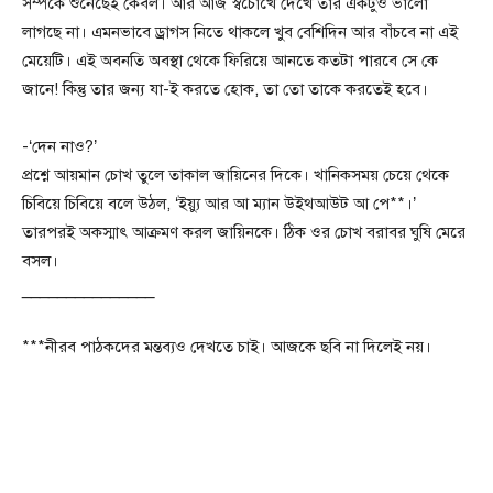
সম্পর্কে শুনেছেই কেবল। আর আজ স্বচোখে দেখে তার একটুও ভালো
লাগছে না। এমনভাবে ড্রাগস নিতে থাকলে খুব বেশিদিন আর বাঁচবে না এই
মেয়েটি। এই অবনতি অবস্থা থেকে ফিরিয়ে আনতে কতটা পারবে সে কে
জানে! কিন্তু তার জন্য যা-ই করতে হোক, তা তো তাকে করতেই হবে।
-‘দেন নাও?’
প্রশ্নে আয়মান চোখ তুলে তাকাল জায়িনের দিকে। খানিকসময় চেয়ে থেকে
চিবিয়ে চিবিয়ে বলে উঠল, ‘ইয়্যু আর আ ম্যান উইথআউট আ পে**।’
তারপরই অকস্মাৎ আক্রমণ করল জায়িনকে। ঠিক ওর চোখ বরাবর ঘুষি মেরে
বসল।
_______________
***নীরব পাঠকদের মন্তব্যও দেখতে চাই। আজকে ছবি না দিলেই নয়।