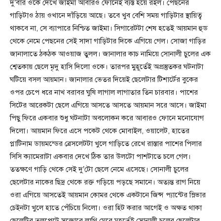
দু’বার ওকে দেখে জাইমা আবারও ফোনেই ব্যস্ত হয়ে রইল। পেছনের
গাড়িটাও ঠায় ওখানে দাঁড়িয়ে আছে। তবে খুব বেশি সময় গাড়িটার স্থায়িত্ব
থাকবে না, সে ব্যাপারে নিশ্চিত জাইমা। সিগারেটটা শেষ হতেই আয়মান হুড
থেকে নেমে পেছনের সেই সাদা গাড়িটার দিকে এগিয়ে গেল। সোজা গাড়ির
জানালাতে ঠকঠক আওয়াজ তুলল। জানালার কাচ নামিয়ে সোনালী চুলের এক
শ্বেতকায় ছেলে মৃদু হাসি দিলো ওকে। তারপর মুহূর্তেই অপ্রস্তুতকর ঘটনাটা
ঘটিয়ে বসল আয়মান। জানালার ভেতর দিয়েই ছেলেটার টিশার্টের বুকের
ওপর চেপে ধরে নাখ বরাবর ঘুষি লাগাল লাগাতার তিন চারবার। পাশের
সিটের আরেকটা ছেলে এগিয়ে আসতে আসতে আয়মান সরে আসে। জাইমা
পিছু ফিরে একবার শুধু ঘটনাটা অবলোকন করে আবারও ফোনে মনোযোগ
দিলো। আয়মান ফিরে এসে পকেট থেকে মোবাইল, ওয়ালেট, হাতের
প্লাটিনাম ডায়মন্ডের ব্রেসলেটটা খুলে গাড়িতে রেখে রাস্তার পাশের পিলার
সিসি ক্যামেরাটা একবার দেখে ঠিক তার উলটো পাশটাতে চলে গেল।
ততক্ষণে গাড়ি থেকে সেই দু’টো ছেলে নেমে এসেছে। সোনালী চুলের
ছেলেটার নাকের ছিদ্র থেকে রক্ত গড়িয়ে পড়ছে সমানে। অত্যন্ত রাগ নিয়ে
ওরা এগিয়ে আসতেই আয়মান কোমর থেকে একটানে জিন্স প্যান্টের স্লিভার
চেইনটা খুলে হাতে পেঁচিয়ে নিলো। ওরা হিট করার আগেই ও অক্ষত থাকা
ছেলেটির তলপেটে সজোরে লাথি মেরে মুহূর্তেই সোনালী চুলের ছেলেটার