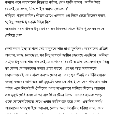
কথাটা শুনে আয়মানের নিস্তব্ধতা কাটল, সেও মুচকি হাসল। জায়িন উঠে
যেতেই সে বলল, ‘নিড পাইপ অ্যান্ড কোকেন।’
দাঁড়িয়ে পড়ল জায়িন। শীতল চোখে একবার ওর দিকে চেয়ে জিজ্ঞেস করল,
‘ডু ইয়্যু ওয়ান্ট টু ফাইট উইথ মি?’
আয়মান নিরব থাকল শুধু। জায়িন ওর নিরবতা থেকে উত্তর খুঁজে ঘর থেকে
বেরিয়ে গেল।
নেশা করার ইচ্ছা চাপলে সেই মানুষকে শান্ত রাখা মুশকিল। আয়মানের প্রতিটা
অভ্যাস, কাজ, চলাফেরা, সব কিছু সম্পর্কে জায়িন জেনেছে এতদিনে। অনিচ্ছা
সত্ত্বেও শুধু ওকে শান্ত রাখতেই সে ড্রাগসের বিষয়টাও মাথাতে রেখেছিল। কিন্তু
তা কেবল সে আজকের জন্যই গ্রাহ্য করবে। এরপর আর আয়মানকে
কোনোভাবেই এসব গ্রহণ করতে দেবে না। এবং খুব শীঘ্রই ওর চিকিৎসারও
ব্যবস্থা করবে। আপাতত এই মুহূর্তের জন্য সে সত্যিই কোকেন পাওডার আর
পাইপ এনে নিজেই টি টেবিলের ওপর সুন্দরভাবে সাজিয়ে দিলো। আয়মান
এক মুহূর্ত দেরি করল না তা নাক দিয়ে টেনে নিতে। এভাবে হামলে পড়ে
ওকে কোকেন টানতে দেখে এবার জায়িন স্তব্ধ হয়ে গেল। এত দিন অবধি
আয়মানের মারমুখ হিংস্র আচরণ, নেশার জন্য উত্তেজিত মরিয়া ভাব, এসব