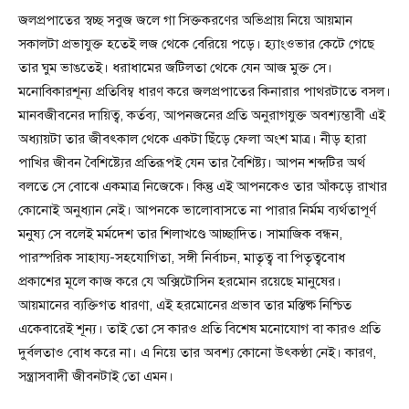
জলপ্রপাতের স্বচ্ছ সবুজ জলে গা সিক্তকরণের অভিপ্রায় নিয়ে আয়মান
সকালটা প্রভাযুক্ত হতেই লজ থেকে বেরিয়ে পড়ে। হ্যাংওভার কেটে গেছে
তার ঘুম ভাঙতেই। ধরাধামের জটিলতা থেকে যেন আজ মুক্ত সে।
মনোবিকারশূন্য প্রতিবিম্ব ধারণ করে জলপ্রপাতের কিনারার পাথরটাতে বসল।
মানবজীবনের দায়িত্ব, কর্তব্য, আপনজনের প্রতি অনুরাগযুক্ত অবশ্যম্ভাবী এই
অধ্যায়টা তার জীবৎকাল থেকে একটা ছিঁড়ে ফেলা অংশ মাত্র। নীড় হারা
পাখির জীবন বৈশিষ্ট্যের প্রতিরূপই যেন তার বৈশিষ্ট্য। আপন শব্দটির অর্থ
বলতে সে বোঝে একমাত্র নিজেকে। কিন্তু এই আপনকেও তার আঁকড়ে রাখার
কোনোই অনুধ্যান নেই। আপনকে ভালোবাসতে না পারার নির্মম ব্যর্থতাপূর্ণ
মনুষ্য সে বলেই মর্মদেশ তার শিলাখণ্ডে আচ্ছাদিত। সামাজিক বন্ধন,
পারস্পরিক সাহায্য-সহযোগিতা, সঙ্গী নির্বাচন, মাতৃত্ব বা পিতৃত্ববোধ
প্রকাশের মূলে কাজ করে যে অক্সিটোসিন হরমোন রয়েছে মানুষের।
আয়মানের ব্যক্তিগত ধারণা, এই হরমোনের প্রভাব তার মস্তিষ্ক নিশ্চিত
একেবারেই শূন্য। তাই তো সে কারও প্রতি বিশেষ মনোযোগ বা কারও প্রতি
দুর্বলতাও বোধ করে না। এ নিয়ে তার অবশ্য কোনো উৎকণ্ঠা নেই। কারণ,
সন্ত্রাসবাদী জীবনটাই তো এমন।