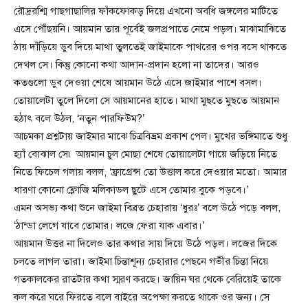
রৌদ্ররশ্মি গাছগাছালির ফাঁকফোকড় দিয়ে এখনো অবধি জঙ্গলের মাটিতে
এসে পৌঁছয়নি। আয়মান তার পূর্বেই জলপ্রপাতে নেমে পড়ল। মাঝামাঝিতে
ঠায় দাঁড়িয়ে ডুব দিয়ে মাথা তুলতেই জাইমাকে পাথরের ওপর বসে থাকতে
দেখল সে। কিন্তু কোনো কথা আদান-প্রদান হলো না তাদের। আরও
কতগুলো ডুব দেওয়া শেষে আয়মান উঠে এসে জাইমার পাশে বসল।
তোয়ালেটা তুলে দিলো সে আয়মানের হাতে। মাথা মুছতে মুছতে আয়মান
হঠাৎ বলে উঠল, ‘নতুন পারফিউম?’
আচমকা প্রশ্নটায় জাইমার মাঝে চিত্রবিভ্রম প্রকাশ পেল। মুখের ভঙ্গিমাতে শুধু
হ্যাঁ বোঝাল সে৷ আয়মান চুল মোছা শেষে তোয়ালেটা গায়ে জড়িয়ে নিতে
নিতে ফিচেল গলায় বলল, ‘ফ্রাগ্রেন্স তো উত্তাল করে দেওয়ার মতো। আমার
ধারণা কোনো ফ্লোজি মলিকাডল ছুটে এসে তোমার বুকে পড়বে।’
এমন অসভ্য কথা শুনে জাইমা বিব্রত চেহারায় ‘ধুরঃ’ বলে উঠে পড়ে বলল,
‘ঠান্ডা লেগে যাবে তোমার। লজে ফেরা যাক এবার।’
আয়মান উত্তর না দিলেও তার কথার সায় দিয়ে উঠে পড়ল। লজের দিকে
চলতে লাগল তারা। জাইমা চিন্তাশূন্য চেহারার পেছনে গভীর চিন্তা নিয়ে
গতকালকের রাতটার কথা স্মরণ করছে। জায়িন ঘর থেকে বেরিয়েই তাকে
কল করে ঘরে ফিরতে বলে বাইরে অপেক্ষা করতে থাকে ওর জন্য। সে