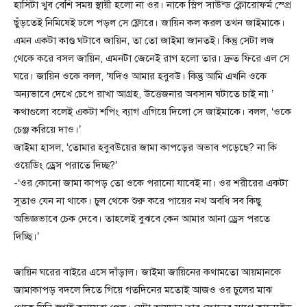
হাসিটা খুব বেশি সময় স্থায়ী হলো না ওর। নাকে স্লিপ সাউন্ড ক্লোরোফর্ম স্প্রে
ছুঁড়তেই নিমিষেই ঢলে পড়ল সে ফ্লোরে। জায়িন কল করল তখন জাইমাকে।
এমন একটা কাণ্ড ঘটাবে জায়িন, তা তো জাইমা জানতই। কিন্তু সেটা লজ
থেকে করে বসল জায়িন, এমনটা জেনেই রাগ হলো তার। দ্রুত ফিরে এল সে
ঘরে। জায়িন ওকে বলল, ‘যদিও আমার হবুবউ। কিন্তু আমি এখনি ওকে
অন্যভাবে দেখে চেপে রাখা আগ্রহ, উত্তেজনার অবসান ঘটাতে চাই না৷’
কথাগুলো বলেই একটা শপিং ব্যাগ এগিয়ে দিলো সে জাইমাকে। বলল, ‘ওকে
চেঞ্জ করিয়ে দাও।’
জাইমা হাসল, ‘তোমার হবুবউয়ের জামা কাপড়ের অভাব পড়েছে? না কি
ওয়েডিং ড্রেস পরাতে দিচ্ছ?’
-‘ওর কোনো জামা কাপড় তো ওকে পরানো যাবেই না। ওর শরীরের একটা
সুতাও যেন না থাকে। চুল থেকে শুরু করে পায়ের নখ অবধি সব কিছু
অভিজ্ঞভাবে চেক দেবে। তাহলেই বুঝবে কেন আমার আনা ড্রেস পরতে
দিচ্ছি।’
জায়িন ঘরের বাইরে এসে দাঁড়াল। জাইমা জায়িনের কথামতো আয়মানকে
জামাকাপড় বদলে দিতে গিয়ে গতদিনের মতোই আজও ওর চুলের মাঝ