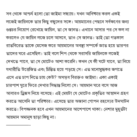
সব থেকে আশ্চর্য হলো তো জাইমা সন্ধ্যায়। যখন আবিষ্কার করল একই
লজেই জায়িনকে তার কিছু বন্ধুদের সঙ্গে। আয়মানের পেছনে সর্বক্ষণের জন্য
গুপ্তচর নিয়োগ রেখেছে জায়িন, তা সে জানত। এখানে আসার পর সে কল না
করলেও যে জায়িন লজে চলে আসবে, তাও সে জানত। তাই তো গতকাল
রাতবিরেত তাকে মেসেজ করে আয়মানের অবস্থা সম্পর্কে জ্ঞাত হয়ে তারপর
তাদের ঘরে এসেছিল। তাই বলে শিপ থেকে সরাসরি জায়িনকে লজেই
দেখতে পাবে, তা সে মোটেও আশা করেনি। কখন যে কী ঘটে যাবে, তা নিয়ে
যথারীতি উত্তেজিত এবং চিন্তিত হয়ে পড়ছে সে। এত মনোমুগ্ধকর জগতে
এসে এত চাপ নিতে চায় কেউ? অসম্ভব বিরক্তও জাইমা। একা একাই
চারপাশ ঘুরে ফিরে দেখার সিদ্ধান্ত নিলো সে। আয়মান ঘরে বসে আজ
আবারও ড্রিঙ্কস নিয়ে বসেছে। এই মেয়টা যে মোটেও প্রকৃতির আস্বাদন গ্রহণ
করতে আসেনি তা পরিষ্কার। এসেছে তার অজানা গোপন রহস্যের উদ্ঘাটন
করতে। বিপজ্জনক হবে এখন আয়মানের আশেপাশে থাকা। নেশার মুহূর্তটা
আয়মান অমানুষ ছাড়া কিছু না।
—————-