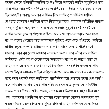
লজের ভেতর হাঁটাহাঁটি করছিল তখন। ফিরে আসতেই জায়িন মুহূর্তমধ্যে তার
সারা গায়ে পারফিউম মাখিয়ে দেয় অতর্কিতে। নির্দ্বিধায় বিস্মিত হওয়ার মতো
ছিল কাজটি। অবশ্য তারপর জায়িনই নিজ দায়িত্বে পারফিউম মাখিয়ে
দেওয়ার রহস্যটাও জানিয়ে তাকে বিস্ময়মুক্ত করে৷ আয়মান অতিরিক্ত মাতাল
অবস্থায় ঘুমিয়ে পড়েছিল ম্যাসাজ করে দেওয়ার মুহূর্তে। সেই সময়টাতে
জায়িন তাকে বুকে আষ্টেপৃষ্ঠে জড়িয়ে ধরে বসে অচেতন আয়মানের সারা
মুখে শুধু চুমুই খেয়েছে আর ফ্যালফ্যাল দৃষ্টিতে ওকে দেখে গিয়েছে। জড়িয়ে
রাখার মুহূর্তে অবশ্যই জায়িনের পারফিউম আয়মানের টি শার্টে মেখে
থাকবে৷ আর ঘুম ভেঙে আয়মান তা লক্ষও করবে বলে অটল ধারণা ছিল
জায়িনের। সেই ধারণা থেকে যাতে ভুলক্রমেও সন্দেহ না জাগে, তাই সে
জাইমার গায়ে তার পারফিউম মেখে দিয়েছিল। বিষয়টি বিস্ময়কর ব্যাপার
হলেও কিছুটা হাস্যকরও ছিল জাইমার কাছে। কত সাবধানতা অবলম্বন করতে
হচ্ছে বলে পকেটে করে জায়িনকে পারফিউম বয়ে বেড়াতে হলো শেষ অবধি!
তবে আয়মান যে সত্যিই এই পারফিউমের স্মেল এত সুক্ষ্মভাবে আবিষ্কার
করতে পারে নিজের শরীর থেকে, তা জাইমার চিন্তাধারার বাইরে ছিল মাত্র।
এটা পুরুষদের পারফিউম তা বোঝার মতো ক্ষমতা থেকেই আয়মানের দৃঢ়
বুদ্ধির পরিচয় মেলে। কিন্তু কার বুদ্ধির প্রশংসা জাইমা বেশি করবে তা নিয়ে