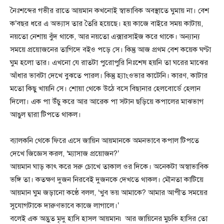
নৈঃশব্দের গভীর রাতে আয়মান কখনোই স্বাভাবিক অবস্থাতে ঘুমায় না। বেশ
ক’বছর ধরে এ অভ্যাস তার তৈরি হয়েছে। হয় কাজে বাইরে সময় কাটায়,
নয়তো নেশায় বুঁদ থাকে, আর নয়তো এক্সারসাইজ করে থাকে। অন্যান্য
সময়ে প্রয়োজনের তাগিদে বইও পড়ে সে। কিন্তু আজ প্রথম বেশ কয়েক ঘণ্টা
ঘুম হলো তার। এখনো যে রাতটা পুরোপুরি নিঃশেষ হয়নি তা ঘরের মাঝের
আঁধার ভাবটা দেখে বুঝতে পারল। কিন্তু হ্যাংওভার কাটেনি। কারণ, কাটার
মতো কিছু খায়নি সে। শোয়া থেকে উঠে বসে বিছানার হেলবোর্ডে হেলান
দিলো। এক পা উঁচু করে আর আরেক পা সটান ছড়িয়ে কপালের মাঝভাগ
আঙুল দ্বারা টিপতে থাকল।
ব্যালকনি থেকে ফিরে এসে জায়িন আয়মানকে অমনভাবে কপাল টিপতে
দেখে জিজ্ঞেস করল, ‘ম্যাসাজ প্রয়োজন?’
আয়মান ঘাড় কাৎ করে সরু চোখে তাকাল ওর দিকে। অনেকটা অস্বাভাবিক
ভঙ্গি তা। কতক্ষণ দুজন নিরবেই দুজনকে দেখতে থাকল। মৌনতা কাটিয়ে
আয়মান ঘুম জড়ানো কণ্ঠে বলল, ‘খুব ভয় আমাকে? আমার আপীত সময়ের
সুযোগটাকে দারুণভাবে কাজে লাগালে।’
বলেই এক অদ্ভুত মৃদু হাসি হাসল আয়মান৷ আর জায়িনের মুচকি হাসির তো