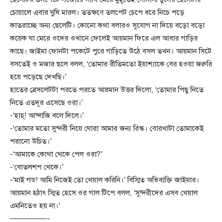
চোয়ালে এবার ঘুষি মারল। ততক্ষণে তলপেট চেপে ধরে নিচে পড়ে
কাতরাচ্ছে অন্য ছেলেটি। কোনো কথা বলারও সুযোগ না দিয়ে বড়ো বড়ো
কয়েক ঘা মেরে ওদের ওখানে ফেলেই আয়মান ফিরে এল আবার গাড়ির
কাছে। জাইমা ফোনটা পকেটে পুরে গাড়িতে উঠে বসল তখন। আয়মান সিটে
বসতেই ও মজার ছলে বলল, ‘তোমার রীতিমতো ইয়াশ্যাকে বের হওয়া জরুরি
হয়ে পড়েছে দেখছি।’
হাতের ব্রেসলেটটা পরতে পরতে আয়মান উত্তর দিলো, ‘তোমার পিছু নিতে
নিতে এতদূর এসেছে ওরা।’
-‘হাহ্! আন্দাজি বলে দিলে।’
-‘তোমার মতো সুন্দরী নিয়ে ঘোরা আমার জন্য রিস্ক। বোরখাটা তোমাকেই
পরানো উচিত।’
-‘আমাকে কোথা থেকে পেল ওরা?’
-‘বোতলশপ থেকে।’
-‘মাই গড! আমি নিজেই তো খেয়াল করিনি।’ বিস্মিত অভিব্যক্তি জাইমার।
আয়মান হঠাৎ স্মিত হেসে ওর গাল টিপে বলল, ‘সুন্দরীদের এসব খেয়াল
এমনিতেও হয় না।’
—————-