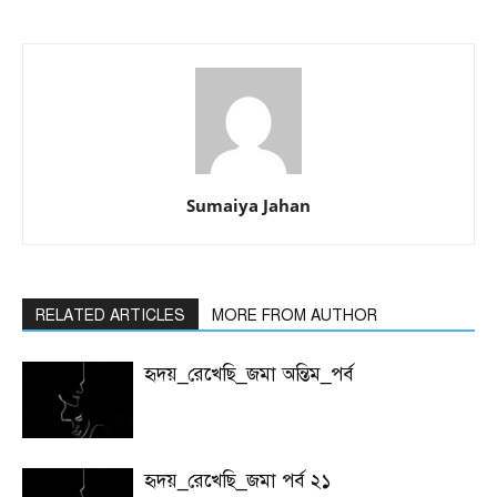
Sumaiya Jahan
RELATED ARTICLES
MORE FROM AUTHOR
হৃদয়_রেখেছি_জমা অন্তিম_পর্ব
হৃদয়_রেখেছি_জমা পর্ব ২১