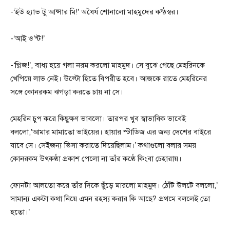
-‘ইউ হ্যাভ টু আন্সার মি!’ অধৈর্য শোনালো মাহমুদের কন্ঠস্বর।
-‘আই ও’ন্ট!’
-‘প্লিজ!’, বাধ্য হয়ে গলা নরম করলো মাহমুদ। সে বুঝে গেছে মেহরিনকে
খেপিয়ে লাভ নেই। উল্টো হিতে বিপরীত হবে। আজকে রাতে মেহরিনের
সঙ্গে কোনরকম ঝগড়া করতে চায় না সে।
মেহরিন চুপ করে কিছুক্ষণ ভাবলো। তারপর খুব স্বাভাবিক ভাবেই
বললো,’আমার মামাতো ভাইয়ের। হায়ার স্টাডিজ এর জন্য দেশের বাইরে
যাবে সে। সেইজন্য ভিসা করাতে দিয়েছিলাম।’ কথাগুলো বলার সময়
কোনরকম উৎকণ্ঠা প্রকাশ পেলো না তাঁর কণ্ঠে কিংবা চেহারায়।
ফোনটা আলতো করে তাঁর দিকে ছুঁড়ে মারলো মাহমুদ। ঠোঁট উলটে বললো,’
সামান্য একটা কথা নিয়ে এমন রহস্য করার কি আছে? প্রথমে বললেই তো
হতো।’