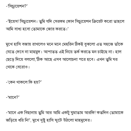
-‘সিচ্যুয়েশন?’
-‘ইয়েস! সিচ্যুয়েশন। তুমি যদি সেরকম কোন সিচ্যুয়েশন ক্রিয়েট করো তাহলে
আমি বাধ্য হবো তোমাকে জোর করতে।’
মুখে হাসি বজায় রাখলেও মনে মনে মেহরিন ঠিকই বুঝলো এত সহজে তাঁকে
যেতে দেবে না মাহমুদ। আপাতত এই নিয়ে তর্ক করতে মন চাইছে না। হাল
ছেড়ে দিয়ে বললো,’ঠিক আছে এসব আলোচনা পরে হবে। এখন তুমি ঘর
থেকে বেরোও।
-‘কেন থাকলে কি হয়?’
-‘মানে?’
-‘মানে এক বিছানায় তুমি আর আমি একটু ঘুমাতাম আরকি! কতদিন তোমাকে
জড়িয়ে ধরি নি!’, মুখে দুষ্টু হাসি ফুটে উঠলো মাহমুদের।