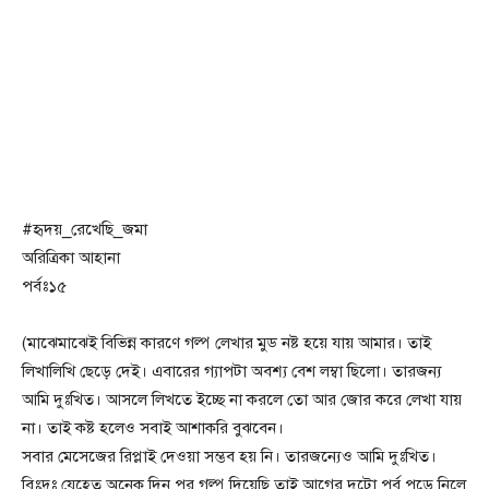
#হৃদয়_রেখেছি_জমা
অরিত্রিকা আহানা
পর্বঃ১৫
(মাঝেমাঝেই বিভিন্ন কারণে গল্প লেখার মুড নষ্ট হয়ে যায় আমার। তাই
লিখালিখি ছেড়ে দেই। এবারের গ্যাপটা অবশ্য বেশ লম্বা ছিলো। তারজন্য
আমি দুঃখিত। আসলে লিখতে ইচ্ছে না করলে তো আর জোর করে লেখা যায়
না। তাই কষ্ট হলেও সবাই আশাকরি বুঝবেন।
সবার মেসেজের রিপ্লাই দেওয়া সম্ভব হয় নি। তারজন্যেও আমি দুঃখিত।
বিঃদ্রঃ যেহেতু অনেক দিন পর গল্প দিয়েছি তাই আগের দুটো পর্ব পড়ে নিলে