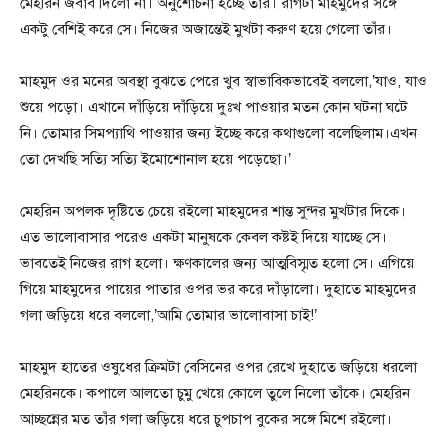
মেহরিন জবাব দিলো না। অনুশোচনা হচ্ছে তাঁর। রাগটা মাহমুদের সঙ্গে
একটু বেশিই করে সে। নিজের অজান্তেই মুখটা করুণ হয়ে গেলো তাঁর।
মাহমুদ ওর মনের অবস্থা বুঝতে পেরে খুব স্বাভাবিকভাবেই বললো,’যাও, যাও
শুয়ে পড়ো। এখানে দাঁড়িয়ে দাঁড়িয়ে দুঃখ পাওয়ার মতন কোন ঘটনা ঘটে
নি। তোমার সিমপ্যাথি পাওয়ার জন্য ইচ্ছে করে কথাগুলো বলেছিলাম।এখন
তো দেখছি সত্যি সত্যি ইমোশোনাল হয়ে পড়েছো।’
মেহরিন অপলক দৃষ্টিতে চেয়ে রইলো মাহমুদের শান্ত সুন্দর মুখটার দিকে।
এত ভালোবাসার পরেও একটা মানুষকে কেবল কষ্টই দিয়ে যাচ্ছে সে।
ভাবতেই নিজের রাগ হলো। ক্ষণকালের জন্য আত্মবিস্মৃত হলো সে। এগিয়ে
গিয়ে মাহমুদের পায়ের পাতার ওপর ভর করে দাঁড়ালো। দুহাতে মাহমুদের
গলা জড়িয়ে ধরে বললো,’আমি তোমার ভালোবাসা চাই!’
মাহমুদ হাতের ওষুধের ক্রিমটা বেসিনের ওপর রেখে দুহাতে জড়িয়ে ধরলো
মেহরিনকে। কপালে আলতো চুমু খেয়ে কোলে তুলে নিলো তাঁকে। মেহরিন
আচ্ছন্নের মত তাঁর গলা জড়িয়ে ধরে চুপচাপ বুকের সঙ্গে মিশে রইলো।