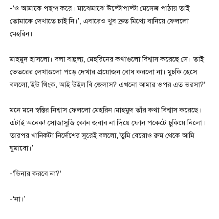
-‘ও আমাকে পছন্দ করে। মাঝেমাঝে উল্টোপাল্টা মেসেজ পাঠায় তাই
তোমাকে দেখাতে চাই নি।’, এবারেও খুব দ্রুত মিথ্যে বানিয়ে ফেললো
মেহরিন।
মাহমুদ হাসলো। বলা বাহুল্য, মেহরিনের কথাগুলো বিশ্বাস করেছে সে। তাই
ভেতরের লেখাগুলো পড়ে দেখার প্রয়োজন বোধ করলো না। মুচকি হেসে
বললো,’ইউ থিংক, আই উইল বি জেলাস? এখনো আমার ওপর এত ভরসা?’
মনে মনে স্বস্তির নিশ্বাস ফেললো মেহরিন।মাহমুদ তাঁর কথা বিশ্বাস করেছে।
এটাই অনেক! সোজাসুজি কোন জবাব না দিয়ে ফোন পকেটে ঢুকিয়ে নিলো।
তারপর খানিকটা নির্দেশের সুরেই বললো,’তুমি বেরোও রুম থেকে আমি
ঘুমাবো।’
-‘ডিনার করবে না?’
-‘না।’