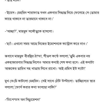
-‘তাই নাকি?’
-‘ইয়েস। মেহরিন শারাফাত যখন একবার সিদ্ধান্ত নিয়ে ফেলেছে সে তোমার
কাছে থাকবে না তারমানে থাকবে না।’
-‘আচ্ছা?’, মাহমুদ সকৌতুকে হাসলো।
-‘হ্যাঁ। এখনো সময় আছে নিজের ইমোশনকে কন্ট্রোল করে নাও।’
জবাবে মাহমুদ ধীরস্থির ঠান্ডা, শীতল কন্ঠে বললো,’তুমি একবার নয়
একহাজারবার সিদ্ধান্ত নিলেও আমার কথাই শেষ কথা হবে। এই কথাটা
আজকের তারিখ সহ খাতায় লিখে রাখো। আই প্রমিস ইউ দ্যাট!’
মুখ ভেংচি কাটলো মেহরিন। সেই সাথে ঠোঁট উল্টালো। তাচ্ছিল্যের স্বরে
বললো,’ফোর্স করার কথা ভাবছো নাকি?’
-‘ডিপেন্ডস অন সিচ্যুয়েশন!’