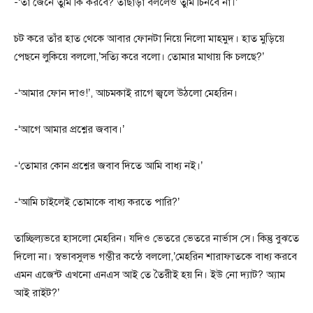
-‘তা জেনে তুমি কি করবে? তাছাড়া বললেও তুমি চিনবে না।’
চট করে তাঁর হাত থেকে আবার ফোনটা নিয়ে নিলো মাহমুদ। হাত মুড়িয়ে
পেছনে লুকিয়ে বললো,’সত্যি করে বলো। তোমার মাথায় কি চলছে?’
-‘আমার ফোন দাও!’, আচমকাই রাগে জ্বলে উঠলো মেহরিন।
-‘আগে আমার প্রশ্নের জবাব।’
-‘তোমার কোন প্রশ্নের জবাব দিতে আমি বাধ্য নই।’
-‘আমি চাইলেই তোমাকে বাধ্য করতে পারি?’
তাচ্ছিল্যভরে হাসলো মেহরিন। যদিও ভেতরে ভেতরে নার্ভাস সে। কিন্তু বুঝতে
দিলো না। স্বভাবসুলভ গম্ভীর কন্ঠে বললো,’মেহরিন শারাফাতকে বাধ্য করবে
এমন এজেন্ট এখনো এনএস আই তে তৈরীই হয় নি। ইউ নো দ্যাট? অ্যাম
আই রাইট?’