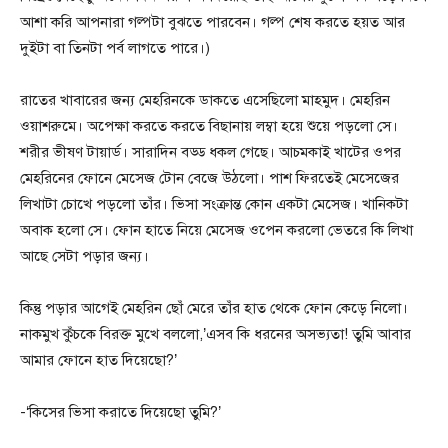
আশা করি আপনারা গল্পটা বুঝতে পারবেন। গল্প শেষ করতে হয়ত আর
দুইটা বা তিনটা পর্ব লাগতে পারে।)
রাতের খাবারের জন্য মেহরিনকে ডাকতে এসেছিলো মাহমুদ। মেহরিন
ওয়াশরুমে। অপেক্ষা করতে করতে বিছানায় লম্বা হয়ে শুয়ে পড়লো সে।
শরীর ভীষণ টায়ার্ড। সারাদিন বড্ড ধকল গেছে। আচমকাই খাটের ওপর
মেহরিনের ফোনে মেসেজ টোন বেজে উঠলো। পাশ ফিরতেই মেসেজের
লিখাটা চোখে পড়লো তাঁর। ভিসা সংক্রান্ত কোন একটা মেসেজ। খানিকটা
অবাক হলো সে। ফোন হাতে নিয়ে মেসেজ ওপেন করলো ভেতরে কি লিখা
আছে সেটা পড়ার জন্য।
কিন্তু পড়ার আগেই মেহরিন ছোঁ মেরে তাঁর হাত থেকে ফোন কেড়ে নিলো।
নাকমুখ কুঁচকে বিরক্ত মুখে বললো,’এসব কি ধরনের অসভ্যতা! তুমি আবার
আমার ফোনে হাত দিয়েছো?’
-‘কিসের ভিসা করাতে দিয়েছো তুমি?’