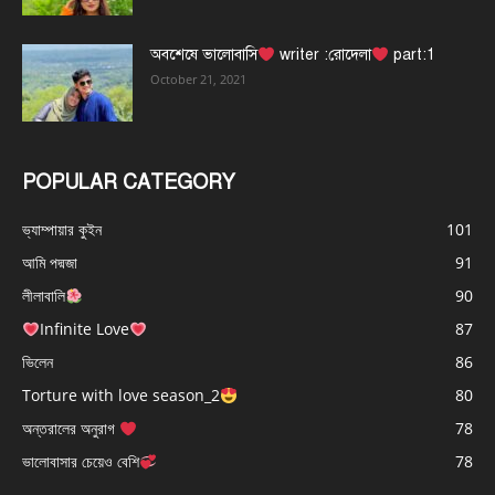
অবশেষে ভালোবাসি
writer :রোদেলা
part:1
October 21, 2021
POPULAR CATEGORY
ভ্যাম্পায়ার কুইন
101
আমি পদ্মজা
91
লীলাবালি
90
Infinite Love
87
ভিলেন
86
Torture with love season_2
80
অন্তরালের অনুরাগ
78
ভালোবাসার চেয়েও বেশি
78