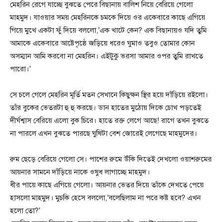
মেহরিন রেগে যাচ্ছে বুঝতে পেরে বিছানায় বালিশ নিয়ে বেরিয়ে গেলো
মাহমুদ। যাওয়ার সময় মেহরিনকে চমকে দিয়ে ওর একেবারে কাছে এগিয়ে
গিয়ে মুখে একটা ফুঁ দিয়ে বললো,’এক খাটে কেন? এক বিছানায়ও যদি তুমি
আমাকে একেবারে আষ্টেপৃষ্ঠে জড়িয়ে ধরেও ঘুমাও তবুও তোমার কোন
অসম্মান আমি করবো না মেহরিন। এইটুকু ভরসা আমার ওপর তুমি রাখতে
পারো।’
সে চলে গেলে মেহরিন মূর্তি মতন সেখানে কিছুক্ষন স্থির হয়ে দাঁড়িয়ে রইলো।
তাঁর বুকের ভেতরটা হু হু করছে। ডান হাতের মুঠোয় দিকে চোখ পড়তেই
দীর্ঘশ্বাস বেরিয়ে এলো বুক চিরে। হাতে রক্ত লেগে আছে! রাগে তখন বুঝতে
না পারলে এখন বুঝতে পারছে ঘুষিটা বেশ জোরেই লেগেছে মাহমুদের।
রুম ছেড়ে বেরিয়ে গেলো সে। পাশের রুমে উঁকি দিতেই দেখলো ওয়াশরুমের
আয়নার সামনে দাঁড়িয়ে নাকে ওষুধ লাগাচ্ছে মাহমুদ।
ধীর পায়ে কাছে এগিয়ে গেলো। আয়নার ভেতর দিয়ে তাঁকে দেখতে পেয়ে
হাসলো মাহমুদ। মুচকি হেসে বললো,’বলেছিলাম না পরে কষ্ট হবে? এখন
হলো তো?’