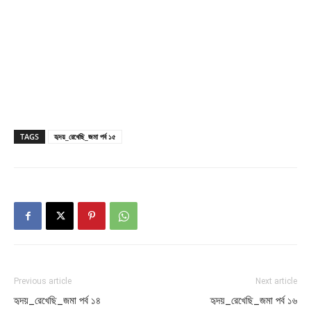
TAGS
হৃদয়_রেখেছি_জমা পর্ব ১৫
Previous article
Next article
হৃদয়_রেখেছি_জমা পর্ব ১৪
হৃদয়_রেখেছি_জমা পর্ব ১৬