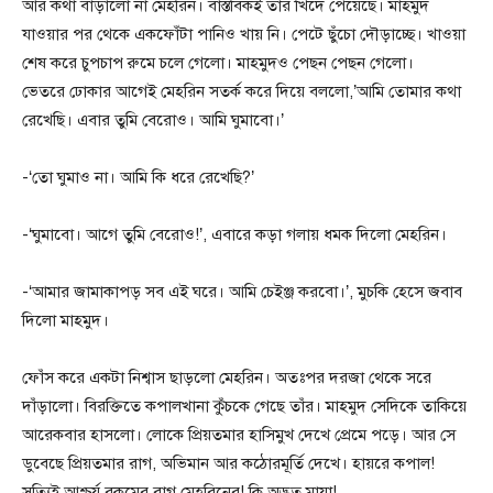
আর কথা বাড়ালো না মেহরিন। বাস্তবিকই তাঁর খিদে পেয়েছে। মাহমুদ
যাওয়ার পর থেকে একফোঁটা পানিও খায় নি। পেটে ছুঁচো দৌড়াচ্ছে। খাওয়া
শেষ করে চুপচাপ রুমে চলে গেলো। মাহমুদও পেছন পেছন গেলো।
ভেতরে ঢোকার আগেই মেহরিন সতর্ক করে দিয়ে বললো,’আমি তোমার কথা
রেখেছি। এবার তুমি বেরোও। আমি ঘুমাবো।’
-‘তো ঘুমাও না। আমি কি ধরে রেখেছি?’
-‘ঘুমাবো। আগে তুমি বেরোও!’, এবারে কড়া গলায় ধমক দিলো মেহরিন।
-‘আমার জামাকাপড় সব এই ঘরে। আমি চেইঞ্জ করবো।’, মুচকি হেসে জবাব
দিলো মাহমুদ।
ফোঁস করে একটা নিশ্বাস ছাড়লো মেহরিন। অতঃপর দরজা থেকে সরে
দাঁড়ালো। বিরক্তিতে কপালখানা কুঁচকে গেছে তাঁর। মাহমুদ সেদিকে তাকিয়ে
আরেকবার হাসলো। লোকে প্রিয়তমার হাসিমুখ দেখে প্রেমে পড়ে। আর সে
ডুবেছে প্রিয়তমার রাগ, অভিমান আর কঠোরমূর্তি দেখে। হায়রে কপাল!
সত্যিই আশ্চর্য রকমের রাগ মেহরিনের! কি অদ্ভুত মায়া!