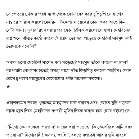
সে ভেতরে ঢোকার পরই ব্যাগ থেকে ফোন বের করে চুপিচুপি সোহাগের
নাম্বারে ডায়াল করলো মেহরিন। উদ্দেশ্য সায়েদের কোন খবর আছে কিনা
সেটা জানা। দুবার রিং হওয়ার পর ফোন রিসিভ করলো সোহাগ। মেহরিনের
প্রশ্ন শুনে বিস্মিত কন্ঠে বললো,’সায়েদ তো ধরা পড়েছে মেহরিন! মাহমুদ ভাই
তোমাকে বলে নি?’
অবাক হলো মেহরিন! সায়েদ ধরা পড়েছে? মাহমুদ তাঁকে বললো না কেন?
ব্যাপারটা বোধগম্য হতেই অসহ্য রাগে দাঁত কিড়মিড় করলো মেহরিন। ফোন
রেখে চুপচাপ মাহমুদের বেরোনোর পর্যন্ত অপেক্ষা করলো।
★
ওয়াশরুমের দরজা খুলতেই মাহমুদের নাক বরাবর প্রচণ্ড জোরে ঘুষি পড়লো।
নাকে হাত দিয়ে মেহরিনের রণচণ্ডী মূর্তির দিকে অবাক হয়ে চেয়ে রইলো সে।
-‘মিথ্যে কেন বলেছো শয়তান! সায়েদ ধরা পড়েছে। কি ভেবেছিলে আমি খবর
পাবো না? মিথ্যেবাদী! অসভ্য, জংলি!’, বলতে বলতেই আবার ঘুষি মারলো