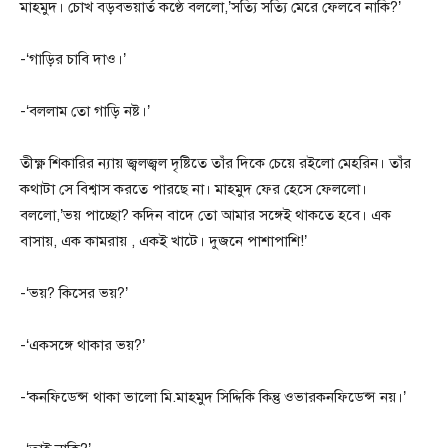
মাহমুদ। চোখ বড়বভয়ার্ত কণ্ঠে বললো,’সত্যি সত্যি মেরে ফেলবে নাকি?’
-‘গাড়ির চাবি দাও।’
-‘বললাম তো গাড়ি নষ্ট।’
তীক্ষ্ণ শিকারির ন্যায় জ্বলজ্বল দৃষ্টিতে তাঁর দিকে চেয়ে রইলো মেহরিন। তাঁর
কথাটা সে বিশ্বাস করতে পারছে না। মাহমুদ ফের হেসে ফেললো।
বললো,’ভয় পাচ্ছো? কদিন বাদে তো আমার সঙ্গেই থাকতে হবে। এক
বাসায়, এক কামরায় , একই খাটে। দুজনে পাশাপাশি!’
-‘ভয়? কিসের ভয়?’
-‘একসঙ্গে থাকার ভয়?’
-‘কনফিডেন্স থাকা ভালো মি.মাহমুদ সিদ্দিকি কিন্তু ওভারকনফিডেন্স নয়।’