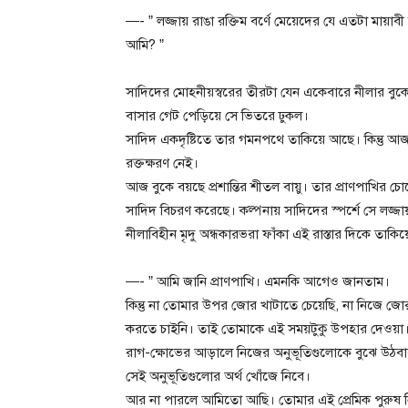
—- ” লজ্জায় রাঙা রক্তিম বর্ণে মেয়েদের যে এতটা মায়াবী
আমি? ”
সাদিদের মোহনীয়স্বরের তীরটা যেন একেবারে নীলার বুক
বাসার গেট পেড়িয়ে সে ভিতরে ঢুকল।
সাদিদ একদৃষ্টিতে তার গমনপথে তাকিয়ে আছে। কিন্তু আজ 
রক্তক্ষরণ নেই।
আজ বুকে বয়ছে প্রশান্তির শীতল বায়ু। তার প্রাণপাখির 
সাদিদ বিচরণ করেছে। কল্পনায় সাদিদের স্পর্শে সে লজ্
নীলাবিহীন মৃদু অন্ধকারভরা ফাঁকা এই রাস্তার দিকে তাকি
—- ” আমি জানি প্রাণপাখি। এমনকি আগেও জানতাম।
কিন্তু না তোমার উপর জোর খাটাতে চেয়েছি, না নিজে জে
করতে চাইনি। তাই তোমাকে এই সময়টুকু উপহার দেওয়া
রাগ-ক্ষোভের আড়ালে নিজের অনুভূতিগুলোকে বুঝে উঠবার জ
সেই অনুভূতিগুলোর অর্থ খোঁজে নিবে।
আর না পারলে আমিতো আছি। তোমার এই প্রেমিক পুরুষ 