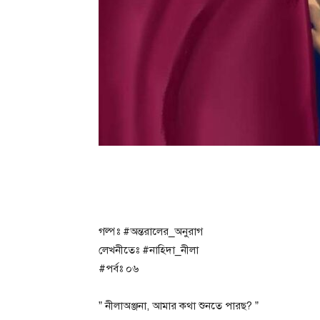
গল্পঃ #অন্তরালের_অনুরাগ
লেখনীতেঃ #নাহিদা_নীলা
#পর্বঃ ০৬
” নীলাঅঞ্জনা, আমার কথা শুনতে পারছ? ”