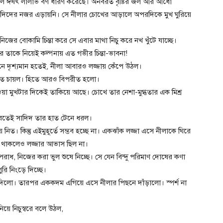
গাল ঈষৎ লালাভ বর্ণ ধারণ করেছে। অনবরত বৃষ্টির জল আর আধো
সাদিদের নজর এড়ায়নি। সে নীলার চোখের আড়ালে অপরদিকে মুখ ঘুরিয়ে
ের বোকামি চিন্তা করে সে এবার মাথা নিচু করে নখ খুঁটে যাচ্ছে।
 তাকে নিয়েই কল্পনায় এত গভীর চিন্তা-ভাবনা!
নে দৃশ্যমান হতেই, নীলা আবারও লজ্জায় কেঁপে উঠল।
ে চায়ল। হিতে আরও বিপরীত হলো।
ল হওয়া মুখটার দিকেই তাকিয়ে আছে। চোখে তার নেশা-মুগ্ধতার এক মিশ্র
ঘুরতেই সাদিদ তার হাত টেনে ধরল।
িত। কিন্তু এইমুহূর্তে সম্ভব হচ্ছে না। একঝাঁক লজ্জা এসে নীলাকে ঘিরে
ৃত থাকলেও লজ্জার আভাস ছিল না।
রাধ, নিজের করা ভুল শুষে নিচ্ছে। সে যেন বিন্দু পরিমাণ দোষের কণা
রি নিংড়ে দিচ্ছে।
 দিলো। তারপর এককদম এগিয়ে এসে নীলার পিছনে দাঁড়ালো। স্পর্শ না
য়ে নিচুস্বরে বলে উঠল,