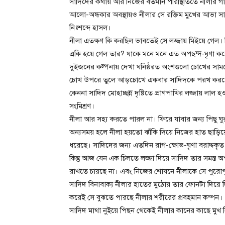
সাদিদের কথায় আর নিজের বর্তমান পরিস্থিতিতে নীলার 
আলো-অন্ধকার অবস্থায়ও নীলার সে রক্তিম মুখের আভা 
নিঃশব্দে হাসল।
নীলা এতক্ষণ কি করছিল ভাবতেই সে লজ্জায় মিইয়ে গেল। নিজ
একি হয়ে গেল তার? যাকে মনে মনে এত অপছন্দ-ঘৃণা করে
দুইজনের কল্পনায় দেখা ঘনিষ্ঠরত অংশগুলো চোখের সাম
চোখ উপরে তুলে আড়চোখে একবার সাদিদকে পরখ করত
কেননা সাদিদ মোহাচ্ছন্ন দৃষ্টিতে প্রাণপাখির লজ্জায় লা
সংমিশ্রণ।
নীলা আর সহ্য করতে পারল না। ফিরে যাবার জন্য পিছু 
অন্যসময় হলে নীলা হয়তো ঝাঁকি দিয়ে নিজের হাত ছাড়িয়ে ন
ধরেছে। সাদিদের জন্য এতদিন রাগ-ক্ষোভ-ঘৃণা বরাদ্দক
কিন্তু আজ যেন এক চিলতে লজ্জা দিয়ে সাদিদ তার সমস্ত অপ
রাখতে চায়ছে না। এবং নিজের শোষনে নীলাকে সে পুরোপু
সাদিদ বিনাবাক্য নীলার হাতের মুঠোয় তার ফোনটা দিয়ে
করেই সে বুঝতে পারছে নীলার শরীরের প্রবহমান কম্পন।
সাদিদ মাথা নুইয়ে পিছন থেকেই নীলার কানের কাছে মুখ নি