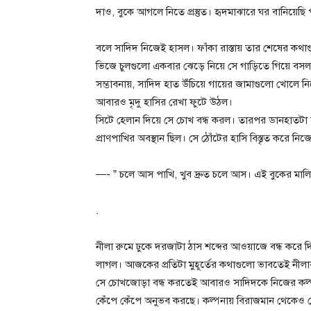
দাও, বুকে আগলে নিতে প্রস্তুত। হৃদমাঝারে ঘর বানিয়েছ
বলে সাদিদ নিজেই হাসল। ফাঁকা রাস্তায় তার শেষের কথাগ
ভিজে চুলগুলো একবার ঝেড়ে নিয়ে সে গাড়িতে গিয়ে বসল। শা
সম্ভাবনায়, সাদিদ হাত উঁচিয়ে গায়ের জামাগুলো খোলে নি
আবারও মৃদু হাসির রেখা ফুটে উঠল।
সিটে হেলান দিয়ে সে চোখ বন্ধ করল। তারপর ডানহাতট
প্রাণপাখির অবস্থান ছিল। সে ঠোঁটের হাসি বিস্তৃত করে 
—- ” চলে আস পাখি, খুব দ্রুত চলে আস। এই বুকের মালি
.
নীলা রুমে ঢুকে দরজাটা ঠাস শব্দের আওয়াজে বন্ধ করে দ
লাগল। আজকের প্রতিটা মুহূর্তের কথাগুলো ভাবতেই নীলার
সে চোখজোড়া বন্ধ করতেই আবারও সাদিদকে নিজের কল্পনা
কেঁপে কেঁপে অনুভব করছে। কল্পনায় বিরাজমান থেকেও সে