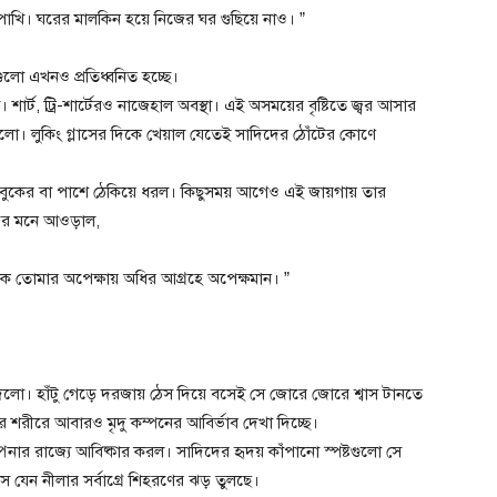
ি পাখি। ঘরের মালকিন হয়ে নিজের ঘর গুছিয়ে নাও। ”
ুলো এখনও প্রতিধ্বনিত হচ্ছে।
র্ট, ট্রি-শার্টেরও নাজেহাল অবস্থা। এই অসময়ের বৃষ্টিতে জ্বর আসার
লো। লুকিং গ্লাসের দিকে খেয়াল যেতেই সাদিদের ঠোঁটের কোণে
া বুকের বা পাশে ঠেকিয়ে ধরল। কিছুসময় আগেও এই জায়গায় তার
নিজের মনে আওড়াল,
ক তোমার অপেক্ষায় অধির আগ্রহে অপেক্ষমান। ”
িলো। হাঁটু গেড়ে দরজায় ঠেস দিয়ে বসেই সে জোরে জোরে শ্বাস টানতে
 শরীরে আবারও মৃদু কম্পনের আবির্ভাব দেখা দিচ্ছে।
র রাজ্যে আবিষ্কার করল। সাদিদের হৃদয় কাঁপানো স্পষ্টগুলো সে
 যেন নীলার সর্বাগ্রে শিহরণের ঝড় তুলছে।