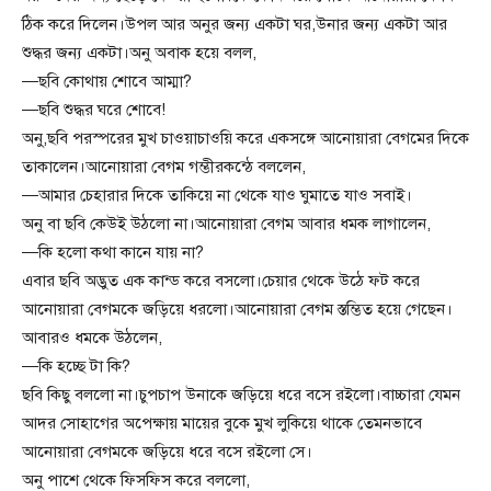
ঠিক করে দিলেন।উপল আর অনুর জন্য একটা ঘর,উনার জন্য একটা আর
শুদ্ধর জন্য একটা।অনু অবাক হয়ে বলল,
—ছবি কোথায় শোবে আম্মা?
—ছবি শুদ্ধর ঘরে শোবে!
অনু,ছবি পরস্পরের মুখ চাওয়াচাওয়ি করে একসঙ্গে আনোয়ারা বেগমের দিকে
তাকালেন।আনোয়ারা বেগম গম্ভীরকন্ঠে বললেন,
—আমার চেহারার দিকে তাকিয়ে না থেকে যাও ঘুমাতে যাও সবাই।
অনু বা ছবি কেউই উঠলো না।আনোয়ারা বেগম আবার ধমক লাগালেন,
—কি হলো কথা কানে যায় না?
এবার ছবি অদ্ভুত এক কান্ড করে বসলো।চেয়ার থেকে উঠে ফট করে
আনোয়ারা বেগমকে জড়িয়ে ধরলো।আনোয়ারা বেগম স্তম্ভিত হয়ে গেছেন।
আবারও ধমকে উঠলেন,
—কি হচ্ছে টা কি?
ছবি কিছু বললো না।চুপচাপ উনাকে জড়িয়ে ধরে বসে রইলো।বাচ্চারা যেমন
আদর সোহাগের অপেক্ষায় মায়ের বুকে মুখ লুকিয়ে থাকে তেমনভাবে
আনোয়ারা বেগমকে জড়িয়ে ধরে বসে রইলো সে।
অনু পাশে থেকে ফিসফিস করে বললো,