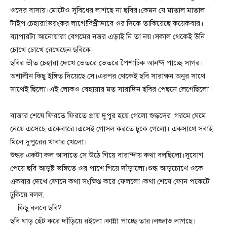
ওদের বাসায়।মোটেও সুবিধের লাগছে না ছবির।কেমন যে মাতাল মাতাল
টাইপ চেহারা!ভয়ংকর লাগে!বিশ্রীভাবে ওর দিকে তাকিয়েছে কয়েকবার।
ব্যাপারটা আনোয়ারা বেগমের নজর এড়াই নি তা নয়।সকাল থেকেই উনি
চোখে চোখে রেখেছেন ছবিকে।
ছবির ভীত চেহারা দেখে ভেতরে ভেতরে পৈশাচিক আনন্দ পাচ্ছে সাগর।
অশালীন কিছু ইঙ্গিত দিয়েছে সে।এরপর থেকেই ছবি সারাক্ষন অনুর সাথে
সাথেই ছিলো।এই লোকও বেহায়ার মত সারাদিন ছবির পেছনে লেগেছিলো।
বাজার শেষে ফিরতে ফিরতে প্রায় দুপুর হয়ে গেলো শুদ্ধদের।গরমে ঘেমে
নেয়ে এসেছে একেবারে।এসেই গোসল করতে ঢুকে গেলো। একসাথে সবাই
মিলে দুপুরের খাবার খেলো।
শুদ্ধর একটা কল আসাতে সে উঠে গিয়ে বারান্দায় কথা বলছিলো।সুযোগ
পেয়ে ছবি আড়ষ্ট ভঙ্গিতে ওর পাশে গিয়ে দাঁড়ালো।শুদ্ধ আড়চোখে ওকে
একবার দেখে ফোনে কথা সংক্ষিপ্ত করে ফেললো।কথা শেষে ফোন পকেটে
ঢুকিয়ে বলল,
—কিছু বলবে ছবি?
ছবি ঘাড় হেঁট করে দাঁড়িয়ে রইলো।কান্না পাচ্ছে তার।লজ্জাও লাগছে।