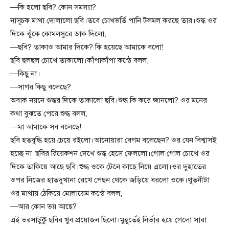
—কি হলো ছবি? কোন সমস্যা?
নাসূচক মাথা দোলালো ছবি।তবে চোখভর্তি পানি টলমল করছে তার।শুদ্ধ ওর
দিকে ঝুঁকে কোমলসুরে ডাক দিলো,
—ছবি? তাকাও আমার দিকে? কি হয়েছে আমাকে বলো!
ছবি ছলছল চোখে তাকালো।কাঁপাকাঁপা কন্ঠে বলল,
—কিছু না।
—সাগর কিছু বলেছে?
অবাক নয়নে শুদ্ধর দিকে তাকালো ছবি।শুদ্ধ কি করে জানলো? ওর মনের
কথা বুঝতে পেরে শুদ্ধ বলল,
—মা আমাকে সব বলেছে!
ছবি হতবুদ্ধি হয়ে চেয়ে রইলো।আনোয়ারা বেগম বলেছেন? ওর যেন বিশ্বাসই
হচ্ছে না।ছবির রিয়েকশন দেখে শুদ্ধ হেসে ফেললো।গোল গোল চোখে ওর
দিকে তাকিয়ে আছে ছবি।শুদ্ধ ওকে টেনে কাছে নিয়ে এলো।ওর দুহাতের
ওপর নিজের হাতদুখানা রেখে পেছন থেকে জড়িয়ে ধরলো ওকে।থুতনীটা
ওর মাথায় ঠেকিয়ে মোলায়েম কন্ঠে বলল,
—আর কোন ভয় আছে?
এই ভরসাটুকু ছবির খুব প্রয়োজন ছিলো।মুহূর্তেই নির্ভার হয়ে গেলো সারা