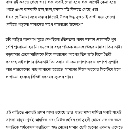
বাজারই করতে গেছে ওরা।গরু জবাই দেয়া হবে।গরু আগেই কেনা হয়ে
গেছে এখন বাদবাকি চাল,ডাল,মসলাপাতি কিনতে গেছে ওরা।
শুদ্ধর ছোটমামা এসে প্রস্তাব দিতেই উপল শুদ্ধ দুজনেই রাজী হয়ে গেলো।
বেরিয়ে পড়লো মামাদের সাথে বাজারের উদ্দেশ্যে।
ছবি বাড়ির আশপাশ ঘুরে দেখছিলো।তিনতলা পাকা দালান।দালানটি খুব
বেশি পুরোনো হয় নি।বড়জোর বছর পাঁচেক হয়েছে।শুদ্ধর মামারা তিন ভাই।
বড়মামার ছেলে মাহিমকে বিয়ে করানোর আগেই তিন ভাই মিলে তৈরী
করেছে এই দালান।তিনভাই তিনতলায় থাকেন।দালানের চারপাশে সুপারি
আর নারকেলের গাছ লাগানো হয়েছে।সামনের দিকে শহরের সিস্টেমে টবে
লাগানো হয়েছে বিভিন্ন রকমের ফুলের গাছ।
এই বাড়িতে এবারই প্রথম আসা হয়েছে তার।শুদ্ধর মামা মামিরা সবাই যথেষ্ট
ভালো মানুষ।খুবই আন্তরিক এবং মিশুক।ছবির কৌতুহলী চোখে একএক করে
সবাইকে পর্যবেক্ষণ করছিলো।শুদ্ধ মেজো মামার ছোট ছেলের একবন্ধু এসেছে