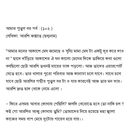
আমার পুতুল বর পর্ব : (১+২ )
লেখিকা: আরশি জান্নাত (ছদ্মনাম)
“আমার মনের আকাশে মেঘ জমেছে ও সূয্যি মামা মেঘ টা একটু দূর করে দাও
না ” ছাদে দাঁড়িয়ে আকাশের ঐ ঘন কালো মেঘের দিকে তাকিয়ে কথা গুলো
বলছিলো ছোট্ট আরশি তখনই মায়ের ডাক পড়লো। আজ তাদের এয়ারপোর্ট
যেতে হবে। তার খালার পুরো পরিবার আজ কানাডা চলে যাবে। সাথে চলে
যাবে ছোট্ট আরশির গম্ভীর পুতুল বর টা ও যার কারণেই আজ তার মন ভার।
আরশি দ্রুত ছাদ থেকে নেমে এলো ।
~ কিরে এসময় আবার কোথায় গেছিলি? জলদি বেরোতে হবে তো নাকি চল !!
কই গো আরশির আব্বু কোথায় তুমি? তোমাদের নিয়ে হয়েছে মহা জ্বালা
কাজের সময় বাপ মেয়ে দুটোয় গায়েব হয়ে যায়।।