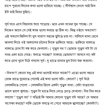
চাপে পুরনো দিনের কথা গুলো হারিয়ে যাচ্ছে। ( দীর্ঘশ্বাস ফেলে আই মিস
ইউ মাই মিরর কুইন)।
সূর্য ঘরে এসে বিছানায় শুয়ে পড়েছে। তার এখন বড্ডো ঘুম পাচ্ছে। সে
নিজেও জানে সে যেই কাজ গুলো করছে তা ঠিক না। কিন্তু ওইযে অভ্যাস!!!
এই অভ্যাস জিনিস টা খুব খারাপ সহজে ছুটতে চায় না। বালিশে মাথা রেখে
জানলা দিয়ে ওই আকাশের চাঁদের দিকে তাকিয়ে আছে। তাকিয়ে থাকতে
থাকতে চোখ টা বন্ধ করে ফেললো। ( পুতুল বর !! তোমার পুতুল বউ টা যে
বড্ড একা হয়ে গেছে। শুনতে পাচ্ছো? ডাকছে তোমায়!!!! আসবে না) ঝট
করে চোখ খুলে উঠে বসলো সূর্য। দু হাতে মাথার চুল টানা শুরু করলো।
~উফফ!!! কেনো শুধু এই কথা গুলোই কানে বাজে?? এতো গুলো বছরে
রোজ রাতে ঘুমোতে গেলেই এই কথা গুলো শুনি। কেনো? ( সূর্য উঠে
বেলকনিতে গেলো । বেলকনির গ্রিলে একটা পুতুল বাধা। যেটা বাতাসের
তালে তালে ঝুলছে। পুতুল টা হাতে নিয়ে নেড়ে চেড়ে দেখলো। বির বির করে
বললো ” পুতুল বর” !! সত্যিই কি আমার কোনো পুতুল বউ আছে? যে আমার
অপেক্ষা করছে? নাকি তোকে বলতে না পেরে আমাকে জ্বালাচ্ছে? কোনটা?)