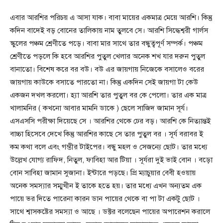
এবার আরশির পরিচয় এ আসা যাক। বাবা মায়ের একমাত্র মেয়ে আরশি। কিন্তু
কদিন বাদেই বড় বোনের তালিকায় নাম তুলবে সে। আরশি সিদ্ধেশ্বরী গার্লস
স্কুলের পঞ্চম শ্রেণীতে পড়ে। বাবা মার সাথে তার বন্ধুত্বপূর্ণ সম্পর্ক। পঞ্চম
শ্রেণীতে পড়লে কি হবে আরশির পুতুল খেলার অনেক শখ যার দরুন পুতুল
বানাতো। বিশেষ করে বর বউ। বউ এর জায়গায় নিজেকে বসালেও বরের
জায়গায় কাউকে বসাতে পারতো না। কিন্তু একদিন সেই জায়গা টা কেউ
একজন দখল করলো। হ্যা আরশি তার পুতুল বর কে পেলো। তার এক মাত্র
খালামনির ( কখনো আবার মামনি ডাকে ) ছেলে সাজিদ জামান সূর্য।
এসএসসি পরীক্ষা দিয়েছে সে । আরশির থেকে ঢের বড়। আরশি কে নিত্যান্তই
বাচ্চা হিসেবে দেখে কিন্তু আরশির কাছে সে তার পুতুল বর । সূর্য বরাবর ই
কম কথা বলে এবং গম্ভীর টাইপের। বন্ধু মহল ও সেজন্যে ছোট। তার মধ্যে
উল্লেখ যোগ্য রাফিদ, নিতুল, ফাবিহা আর টিয়া । সূর্যরা দুই ভাই বোন । বড়ো
বোন সাবিহা জামান সুজানা। ইন্টারে পড়ছে। প্রি ম্যাচুয়ার বেবী হওয়ায়
অনেক সমস্যার সম্মুখীন ই তাকে হতে হয়। তার মধ্যে এখন অন্যতম এক
পায়ে ভর দিতে পারেনা কারন ডান পায়ের থেকে বা পা টা একটু ছোট ।
সাথে শ্বাসকষ্টের সমস্যা ও আছে । ডক্টর বলেছেন পায়ের অপারেশন করালে