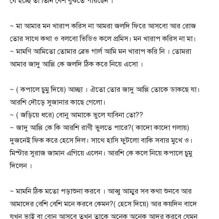
যে হচ্ছে তা তিনি বেশ বুঝতে পারছেন ।
~ মা আমার মন খারাপ করিস না আমরা জলদি ফিরে আসবো আর রোজ
তোর সাথে কথা ও বলবো ভিডিও কলে প্রমিস। মন খারাপ করিস না মা।
~ মামণি আমিতো তোমার ব্রেভ গার্ল আমি মন খারাপ করি নি । তোমরা
আমার জাদু আপ্পি কে জলদি ঠিক করে নিয়ে এসো ।
~ ( কপালে চুমু দিয়ে) আচ্ছা । ঐতো তোর জাদু আপ্পি তোকে ডাকছে যা।
আরশি দৌড়ে সুজানার কাছে গেলো।
~ ( জড়িয়ে ধরে) বোনু আমাকে ভুলে যাবিনা তো??
~ জাদু আপ্পি কে কি আরশি রাণী ভুলতে পারে?( কাদো কাদো গলায়)
দুজনেই ফিক করে হেসে দিল। সাথে হাসি ফুটলো বাকি সবার মুখে ও।
মিস্টার সুরাজ জামান এগিয়ে এলেন। আরশি কে কলে নিয়ে কপালে চুমু
দিলেন ।
~ মামনি ঠিক মতো পড়াশুনা করবে । আব্বু আম্মুর সব কথা শুনবে আর
আমাদের বেশি বেশি মনে করবে কেমন?( হেসে দিয়ে) আর কয়দিন বাদে
যখন ভাই বা বোন আসবে তখন তাকে অনেক অনেক আদর করবে যেমন