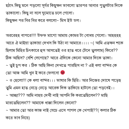
হঠাৎ কিছু মনে পড়লো সূর্যর কিছুক্ষন ভাবলো তারপর আবার পুতুলটার দিকে
তাকালো। কিছু না বলে ঘুমোতে চলে গেলো।
কিছুক্ষন পর বির বির করে বললো~ মিস ইউ ডল।
অররেহহ বাপরে!!!! উফফ মাগো আমায় কোমর টা বোধয় গেলো। আহহহহ
আরে ঐ মাইয়া তাকায়া দেখস কি উঠা না আমারে।।।। ~( আমি এতক্ষন শকে
ছিলাম মিহির চিৎকারে হুস আসতেই ওর হাত ধরে টেনে তুললাম) কিরে??
ঠিক আছিস? বেশি লেগেছে? আরে ঐদিকে কেনো আমার দিকে তাকা।
~ তুই চুপ কর । ঠিক আছি কিনা দেখতে পারছিস না ? এই ধলা বান্দর কে
তো আজ আমি খুন ই করে ফেলবো
~ ও হেলো!!! কে ধলা বান্দর।।। ভাষার কি ছিরি। আর নিজের দোষে পড়েছ
তুমি এমন হাত নেড়ে নেড়ে আরেক দিক তাকিয়ে হাটলে তো পড়বেই।।
~ আচ্ছা??? আমি নাহয় দেখী নাই আপনি কি করতেছিলেন?? মাছি
মারতেছিলেন?? আমাকে ধাক্কা দিলেন কেনো?
~ আমার তো আর কাজ নাই যেচে এসে পাগল কে খেপাই??( কলার ঠিক
করে ভাব নিয়ে)