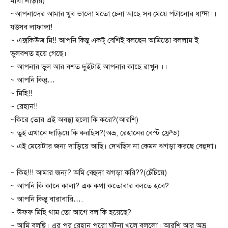
মাথা নাড়ায়)
~আপনাদের আমার খুব ভালো মতো চেনা আছে সব মেয়ে পটানোর ধান্দা।।
যত্তসব লাফাঙ্গা!
~ এক্সকিউজ মি!! আপনি কিন্তূ একটু বেশিই বলছেন আমিতো বললাম ই
ভুলবশত হয়ে গেছে।
~ আপনার ভুল আর বশত দুইটাই আপনার কাছে রাখুন ।।
~ আপনি কিন্তু…
~ মিহি!!
~ রেহান!!
~কিরে তোর এই অবস্থা হলো কি করে?(আরশি)
~ তুই এখানে দাড়িয়ে কি করছিস?(অভ্র, রেহানের বেস্ট ফ্রেন্ড)
~ এই মেয়েটার জন্য দাড়িয়ে আছি। দেখছিস না কেমন ঝগড়া করছে বেহুদা।
~ কিহ!!! আমার জন্য? অমি বেহুদা ঝগড়া করি??(চেঁচিয়ে)
~ আপনি কি কানে কালা? এক কথা কতোবার বলতে হবে?
~ আপনি কিন্তূ বারাবারি….
~ উফফ মিহি থাম তো আগে বল কি হয়েছে?
~ আমি বলছি। এর পর রেহান পুরো ঘটনা খুলে বললো। আরশি আর অভ্র