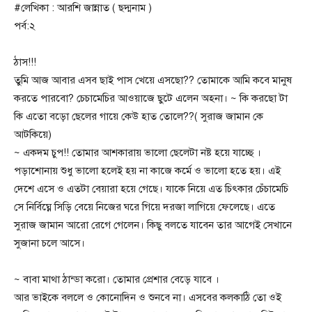
#লেখিকা : আরশি জান্নাত ( ছদ্মনাম )
পর্ব:২
ঠাস!!!
তুমি আজ আবার এসব ছাই পাস খেয়ে এসছো?? তোমাকে আমি কবে মানুষ
করতে পারবো? চেচামেচির আওয়াজে ছুটে এলেন অহনা। ~ কি করছো টা
কি এতো বড়ো ছেলের গায়ে কেউ হাত তোলে??( সুরাজ জামান কে
আটকিয়ে)
~ একদম চুপ!! তোমার আশকারায় ভালো ছেলেটা নষ্ট হয়ে যাচ্ছে ।
পড়াশোনায় শুধু ভালো হলেই হয় না কাজে কর্মে ও ভালো হতে হয়। এই
দেশে এসে ও এতটা বেয়ারা হয়ে গেছে। যাকে নিয়ে এত চিৎকার চেঁচামেচি
সে নির্বিঘ্নে সিড়ি বেয়ে নিজের ঘরে গিয়ে দরজা লাগিয়ে ফেলেছে। এতে
সুরাজ জামান আরো রেগে গেলেন। কিছু বলতে যাবেন তার আগেই সেখানে
সুজানা চলে আসে।
~ বাবা মাথা ঠান্ডা করো। তোমার প্রেশার বেড়ে যাবে ।
আর ভাইকে বললে ও কোনোদিন ও শুনবে না। এসবের কলকাঠি তো ওই