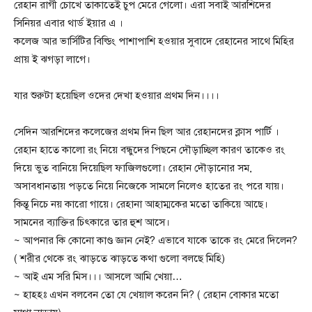
রেহান রাগী চোখে তাকাতেই চুপ মেরে গেলো। এরা সবাই আরশিদের
সিনিয়র এবার থার্ড ইয়ার এ ।
কলেজ আর ভার্সিটির বিল্ডিং পাশাপাশি হওয়ার সুবাদে রেহানের সাথে মিহির
প্রায় ই ঝগড়া লাগে।
যার শুরুটা হয়েছিল ওদের দেখা হওয়ার প্রথম দিন।।।।
সেদিন আরশিদের কলেজের প্রথম দিন ছিল আর রেহানদের ক্লাস পার্টি ।
রেহান হাতে কালো রং নিয়ে বন্ধুদের পিছনে দৌড়াচ্ছিল কারণ তাকেও রং
দিয়ে ভুত বানিয়ে দিয়েছিল ফাজিলগুলো। রেহান দৌড়ানোর সম়
অসাবধানতায় পড়তে নিয়ে নিজেকে সামলে নিলেও হাতের রং পরে যায়।
কিন্তূ নিচে নয় কারো গায়ে। রেহানা আহাম্মকের মতো তাকিয়ে আছে।
সামনের ব্যাক্তির চিৎকারে তার হুশ আসে।
~ আপনার কি কোনো কাণ্ড জ্ঞান নেই? এভাবে যাকে তাকে রং মেরে দিলেন?
( শরীর থেকে রং ঝাড়তে ঝাড়তে কথা গুলো বলছে মিহি)
~ আই এম সরি মিস।।। আসলে আমি খেয়া…
~ হাহহঃ এখন বলবেন তো যে খেয়াল করেন নি? ( রেহান বোকার মতো