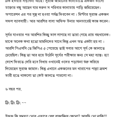
ঠিক হওয়ার সম্ভাবনা আছে। সুরাজ জামানের কানাডাতে একজন ভালো
ডাক্তার বন্ধু আছেন যার দরুন স পরিবার কানাডায় পাড়ি জমিয়েছেন।
অপারেশন এর পর সুস্থ না হওয়া পর্যন্ত ফিরবেন না । মিস্টার সুরাজ একজন
সফল ব্যাবসায়ী। আর আরশির বাবা আফিফ উনার আনডারেই কাজ করেন।
সূর্যর যাওয়ার পর আরশির কিচ্ছু ভাল লাগছে না তারা গেছে প্রায় বছখানেক।
মাঝে অনেক কথা হতো মামনিদের সাথে কিন্তু এখন অত একটা হয় না ।
আরশি পিএসসি তে জিপিএ ৫ পেয়েছে তাই সবার আগে সূর্য কে জানাতে
চেয়েছিল। কিন্তু তা আর হয়ে উঠেনি সূর্যের পরীক্ষার জন্য সে মহা ব্যাস্ত। হ্যা
দেশে ফিরতে দেরি হবে বিধায় ওখানেই ওদের পড়াশুনা শুরু করিয়ে
দিয়েছেন সুরাজ জামান। কিন্তু এখানে একজনের মন খারাপের পাল্লা ক্রমশ
ভারী হতে থাকলো তা কেউ জানতে পারলো না।
৬ বছর পর,
ট্রিং ট্রিং ট্রিং ~~
উফফ কি সমস্যা তোর এভাবে বেল বাজাচ্ছিস কেনো? আসছি তো নাকি!!!