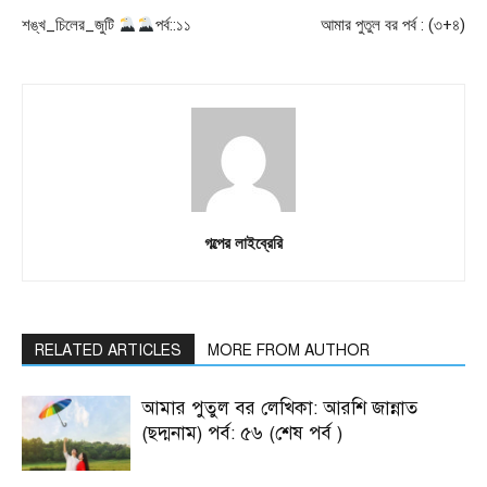
শঙ্খ_চিলের_জুটি
পর্ব::১১
আমার পুতুল বর পর্ব : (৩+৪)
গল্পের লাইব্রেরি
RELATED ARTICLES
MORE FROM AUTHOR
আমার পুতুল বর লেখিকা: আরশি জান্নাত
(ছদ্মনাম) পর্ব: ৫৬ (শেষ পর্ব )