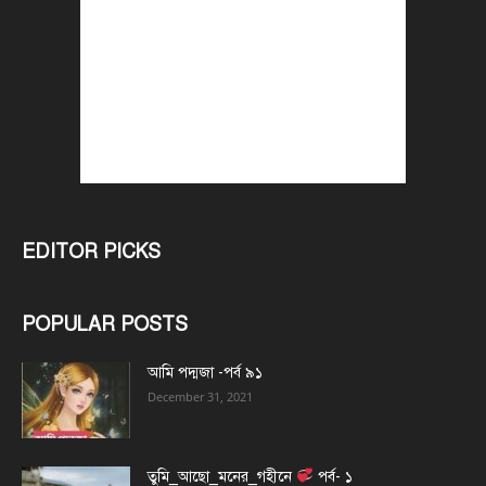
EDITOR PICKS
POPULAR POSTS
আমি পদ্মজা -পর্ব ৯১
December 31, 2021
তুমি_আছো_মনের_গহীনে
পর্ব- ১