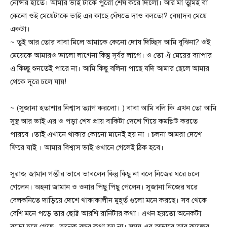
নেন্সির হাতে। আমার ভাই টাকে পুরো শেষ করে দিলো। আর মা তুমিই বা
কেনো ওই মেয়েটাকে ভাই এর কাছে ঘেঁষতে দাও বলতো? বেয়াদব মেয়ে
একটা।
~ তুই আর তোর বাবা মিলে আমাকে কেনো দোষ দিচ্ছিস আমি বুঝিনা? ওই
মেয়েকে আমারও ভালো লাগেনা কিন্তু সূর্যর লাগে। ও তো ঐ মেয়ের ব্যাপার
এ কিচ্ছু শুনতেই পারে না। আমি কিছু বলিনা পাছে যদি আমার ছেলে আমার
থেকে দূরে চলে যায়!
~ (সুজানা হতাশার নিশ্বাস ত্যাগ করলো। ) বাবা আমি বলি কি এখন তো আমি
সুস্থ আর ভাই এর ও পড়া শেষ প্রায় বাকিটা দেশে গিয়ে কমপ্লিট করতে
পারবে ।তাই এখানে থাকার কোনো মানেই হয় না । চলনা আমরা দেশে
ফিরে যাই । আমার বিশ্বাস ভাই ওখানে গেলেই ঠিক হবে।
সুরাজ জামান গম্ভীর ভাবে ভাবলেন কিন্তু কিছু না বলে নিজের ঘরে চলে
গেলেন। অহনা জামান ও ওনার পিছু পিছু গেলেন। সুজানা নিজের ঘরে
বেলকনিতে দাড়িয়ে দেশে থাকাকালীন মুহূর্ত গুলো মনে করছে। সব থেকে
বেশি মনে পড়ে তার ছোট্ট আরশি রানিটার কথা। এখন হয়তো অনেকটা
বড়ো হয়ে গেছে। অনেক বছর কথা হয় না। সময় এর অভাবে আর কাজের