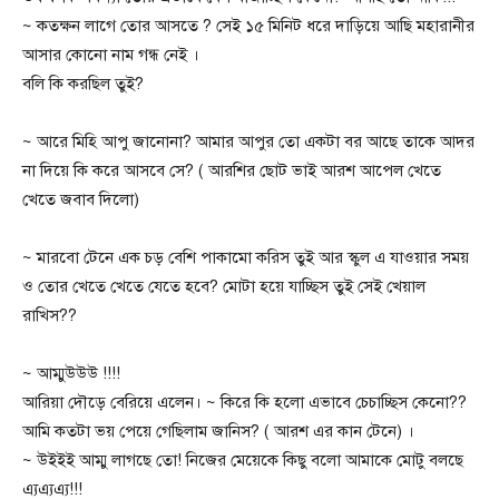
~ কতক্ষন লাগে তোর আসতে ? সেই ১৫ মিনিট ধরে দাড়িয়ে আছি মহারানীর
আসার কোনো নাম গন্ধ নেই ।
বলি কি করছিল তুই?
~ আরে মিহি আপু জানোনা? আমার আপুর তো একটা বর আছে তাকে আদর
না দিয়ে কি করে আসবে সে? ( আরশির ছোট ভাই আরশ আপেল খেতে
খেতে জবাব দিলো)
~ মারবো টেনে এক চড় বেশি পাকামো করিস তুই আর স্কুল এ যাওয়ার সময়
ও তোর খেতে খেতে যেতে হবে? মোটা হয়ে যাচ্ছিস তুই সেই খেয়াল
রাখিস??
~ আম্মুউউউ !!!!
আরিয়া দৌড়ে বেরিয়ে এলেন। ~ কিরে কি হলো এভাবে চেচাচ্ছিস কেনো??
আমি কতটা ভয় পেয়ে গেছিলাম জানিস? ( আরশ এর কান টেনে) ।
~ উইইই আম্মু লাগছে তো! নিজের মেয়েকে কিছু বলো আমাকে মোটু বলছে
এ্যএ্যএ্য!!!