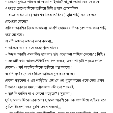
~ কেনো বুঝতে পারলি না কেনো গাইলাম? বা,,বা তোরা যেভাবে একে
ওপরের চোখের দিকে তাকিয়ে ছিলি !! হাউ রোম্যান্টিক ।।
~ বাজে বকিস না। ( আরশির দিকে তাকিয়ে ) তুমি শাড়ি এভাবে ধরে
রেখেছো কেনো?
বাকিরা আরশির দিকে তাকালো।আরশি কোমরের দিকে বেশ শক্ত করে শাড়ি
ধরে রেখেছে।
আরশি আমতা আমতা করে বললো,,
~ আসলে আমার মনে হচ্ছে খুলে যাবে।
~ উফফ আরশি এমন কিছু হবে না। তুই এতো ভয় পাচ্ছিস কেনো? ( মিহি )
~ এতোই যখন আনকম্ফোর্টেবল ফিল করছো তখন শাড়িটা পড়তে গেলে
কেনো? ( সূর্য আরশির দিকে তাকিয়ে প্রশ্ন করলো )
আরশি সূর্যের চোখের দিকে তাকিয়ে চুপ করে আছে।
কেনো পড়বেনা ও এই শাড়িটা? এটা যে ওর পুতুল বরের ওকে দেয়া প্রথম
উপহার। হাজার সমস্যা থাকলেও এটা তো পড়বেই।
~ তুই কি জানিস না ও কেনো পড়েছে? ( সুজানা )
সূর্য সুজানার দিকে তাকালো। সুজানা আরশি কে এক পাশ দিয়ে জড়িয়ে ধরে
সূর্যকে উদ্দেশ্য করে মুচকি হেসে বললো,,,