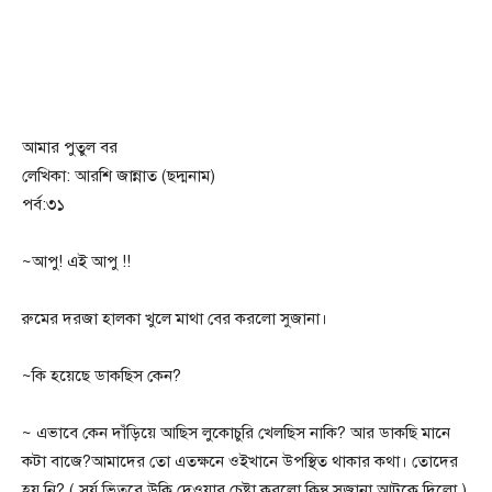
আমার পুতুল বর
লেখিকা: আরশি জান্নাত (ছদ্মনাম)
পর্ব:৩১
~আপু! এই আপু !!
রুমের দরজা হালকা খুলে মাথা বের করলো সুজানা।
~কি হয়েছে ডাকছিস কেন?
~ এভাবে কেন দাঁড়িয়ে আছিস লুকোচুরি খেলছিস নাকি? আর ডাকছি মানে
কটা বাজে?আমাদের তো এতক্ষনে ওইখানে উপস্থিত থাকার কথা। তোদের
হয় নি? ( সূর্য ভিতরে উকি দেওয়ার চেষ্টা করলো কিন্তু সুজানা আটকে দিলো )