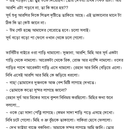
~ এই শাড়িটা তো তুই ওকে দিয়েছিস। তোর দেওয়া প্রথম গিফট এটা। আর
আরশি এটা পড়বে না, তা কি করে হয়??
সূর্য শুধু আরশির দিকে শিতল দৃষ্টিতে তাকিয়ে আছে। এই তাকানোর মানে টা
ঠিক কি তা কেউ জানে না।
~ উম লেট হচ্ছে আমাদের বেরোতে হবে। চলো সবাই।
সূর্য বড়ো বড়ো পা ফেলে ওখান থেকে চলে গেলো।
ভার্সিটির বাইরে ওরা গাড়ি থামালো। সুজানা, আরশি, মিহি আর সূর্য একটা
গাড়ি থেকে নামলো। আরেকটা থেকে রিক, রোজ আর ন্যান্সি নামলো। ওদের
গাড়ির পাশে আরেকটা গাড়ি এসে থামলো। রেহান আর নিধি বেড়িয়ে এলো।
নিধি এসেই আরশি আর মিহি কে জড়িয়ে ধরলো।
~ বাহ্! তোমাদের দুজনকে আজ বেশ মিষ্টি লাগছে দেখতে।
~ তোমাকে কতো সুন্দর লাগছে জানো?
রেহান সূর্য আর রিকের সাথে কুশল বিনিময় করছিলো। মিহির কথা শুনে
বললো,,,
~ ওকে তো সাদা পেত্নি লাগছে। কেমন সাদা শাড়ি পড়ে এসছে দেখো।
নিধি চটে গেলো। মিহি ও ভ্রু কুঁচকে তাকালো। বাকিরা হেসে ফেললো।
~ দেখ ভাইয়া বাজে বকবিনা। আমাকে সুন্দর লাগছে আমি জানি। তোর