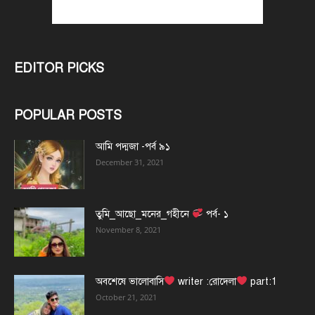
EDITOR PICKS
POPULAR POSTS
আমি পদ্মজা -পর্ব ৯১
December 31, 2021
তুমি_আছো_মনের_গহীনে
পর্ব- ১
November 8, 2021
অবশেষে ভালোবাসি
writer :রোদেলা
part:1
October 21, 2021