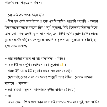
পাঞ্জাবি তো পড়তে পারতিস।
~ নো আই এম ওকে উইথ ইট!
~ দিস ইজ নোট ডান ইয়ার !! লুক এট মি আমিও পাঞ্জাবি পড়েছি। ( কলার
ঠিক করতে করতে বললো রিক ) সূর্য ,সুজানা, মিহি তিনজনই রিকের দিকে
তাকালো। রিক একটা ব্লু পাঞ্জাবি পড়েছে। উইথ ডেনিম ব্ল্যাক জিন্স। হাতে
ব্ল্যাক বেল্টের ঘড়ি। ওকে পুরো বাঙালি বাবু লাগছে। সুজানা আর মিহি হা
হয়ে ওকে দেখছে।
~ হায় ভাইয়া নাজার না লাগে কিসিকি!!!( মিহি )
~ রিক ইউ আর লুকিং হ্যান্ডসাম। ( সুজানা
)
~ থ্যাঙ্ক ইউ থ্যাঙ্ক ইউ (সূর্যের কাধে এক হাত রেখে)।
~ দেখ ভাই তোর ও না ওর মতো পাঞ্জাবি পড়া উচিত। তোকে অনেক
মানাবে। ( সুজানা )
~ হ্যাঁ ভাইয়া পড়ুন না আপনাকে সুন্দর লাগবে। ( মিহি )
~ না।
~ আরে কেনো প্লিজ দেখ আজকে সবাই সালমান খান হবে তুই একা আমির