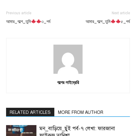
Previous article
Next article
আমার_গল্পে_তুমি
৩_পর্ব
আমার_গল্পে_তুমি
৫_পর্ব
গল্পের লাইব্রেরি
RELATED ARTICLES
MORE FROM AUTHOR
মন_বাড়িয়ে_ছুঁই পর্ব-৭ লেখা: ফারজানা
ফাইরুজ তানিশা .