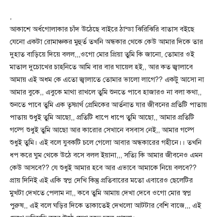
,
আকাশে অর্ধগোলাকার চাঁদ উঠেছে বাইরে ঠান্ডা ঝিরিঝিরি বাতাস বইছে
যেনো একটা রোমাঞ্চকর মুহুর্ত তখনি অন্ধকার থেকে কেউ আমার দিকে তার
দুহাত বাড়িয়ে দিয়ে বলল,,,ওগো মোর প্রিয়া তুমি কি জানো, তোমার ওই
মাতাল দুচোখের চাহনিতে আমি বার বার ঘায়েল হই,, আর কত জ্বালাবে
আমায় এই অধম কে এতো জ্বালাতে তোমার ভালো লাগে?? একটু আসো না
আমার বুকে,, এবুকে মাথা রাখলে তুমি শুনতে পাবে হাজারও না বলা কথা,,
শুনতে পাবে তুমি এক তৃষ্ণার্থ প্রেমিকের আর্তনাত যার জীবনের প্রতিটি পাতায়
পাতায় শুধুই তুমি আছো,, প্রতিটি ধাপে ধাপে তুমি আছো,, আমার প্রতিটি
গল্পে শুধুই তুমি আছো আর কারোর সেখানে বসবাস নেই,, আমার গল্পে
শুধুই তুমি। এই বলে যুবকটি চলে গেলো আবার অন্ধকারের গহীনে।। তখনি
ধপ করে ঘুম থেকে উঠে বসে বলল ইয়ানা,,, সত্যি কি আমার জীবনেও এমন
কেউ আসবে?? যে শুধুই আমার হবে আর এভাবে আমাকে নিয়ে বলবে??
প্রায় দিনিই এই একি স্বপ্ন দেখি কিন্তু প্রতিবারের মতো এবারেও ছেলেটির
মুখটা দেখতে পেলাম না,, কবে তুমি আমায় দেখা দেবে ওগো মোর স্বপ্ন
পুরুষ,, এই বলে ঘড়ির দিকে তাকাতেই দেখলো আটটার বেশি বাজে,,, এই