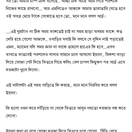
সর তো আমার চাম্প ঠিকি বলেছে,, আচ্ছা ঠিক আছে আমি গিয়ে পরশকে
নিজের কাছে রাখবো,,, আর এমনিতেও আজকে আমার তারাতারি যেতে হবে
ওই অভদ্র মেয়ে টাকে বোঝাতে হবে তো,, মনে মনে বলল আর্দ্র।
,,,,এই ঘুমটাও না ঠিক সময় ভাঙ্গতেই চাই না সময় ছাড়া অসময় ভাঙ্গে, কত
দেরি হয়ে গেলো আজকে,, ওবাড়ির সবাই কি বলবে যে দুদিন নাই পড়াতেই
এমন,, ম্যামের যদি সময় জ্ঞান না থাকে তাহলে ছাএের কি হবে,,,এসব
ভাবতে ভাতবেই পরশদের বাসার সামনে চলে আসলো ইয়ানা,, রিকশা ভাড়া
দিয়ে সোজা গেট দিয়ে ভিতরে গিয়ে কলিং বেল চাপল কিছুক্ষণ পর আর্দ্র এসে
দরজাটা খুলে দিলো।
এই খাটাশটা এই সময় বাড়িতে কি করছে,, মনে মনে বিরবির করে বলল
ইয়ানা।
কি হলো ওমন করে দাঁড়িয়ে না থেকে ভিতরে আসুন নয়তো দরজার বন্ধ করে
দেবো।
ইয়ানা কথা না বলে সোজা দরজা দিয়ে ভিতরে চলে গেলো,, সিঁড়ি বেয়ে