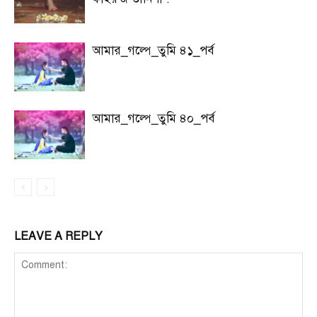
আমার_গল্পে_তুমি ৪১_পর্ব
আমার_গল্পে_তুমি ৪০_পর্ব
LEAVE A REPLY