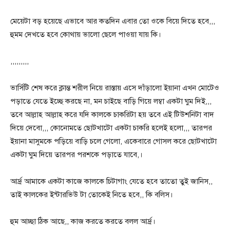
মেয়েটা বড় হয়েছে এভাবে আর কতদিন এবার তো ওকে বিয়ে দিতে হবে,,,
হুমম দেখতে হবে কোথায় ভালো ছেলে পাওয়া যায় কি।
,,,,,,,,,
ভার্সিটি শেষ করে ক্লান্ত শরীল নিয়ে রাস্তায় এসে দাঁড়ালো ইয়ানা এখন মোটেও
পড়াতে যেতে ইচ্ছে করছে না, মন চাইছে বাড়ি গিয়ে লম্বা একটা ঘুম দিই,,,
তবে আল্লাহ আল্লাহ করে যদি কালকে চাকরিটা হয় তবে এই টিউশনিটা বাদ
দিয়ে দেবো,,, কোনোমতে ছোটখাটো একটা চাকরি হলেই হলো,,, তারপর
ইয়ানা মাসুমকে পড়িয়ে বাড়ি চলে গেলো, একেবারে গোসল করে ছোটখাটো
একটা ঘুম দিয়ে তারপর পরশকে পড়াতে যাবে,।
আর্দ্র আমাকে একটা কাজে কালকে চিটাগাং যেতে হবে তাতো তুই জানিস,,
তাই কালকের ইন্টারভিউ টা তোকেই নিতে হবে,, কি বলিস।
হুম আচ্ছা ঠিক আছে,, কাজ করতে করতে বলল আর্দ্র।