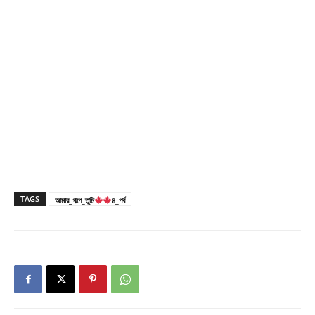
TAGS
আমার_গল্পে_তুমি
৪_পর্ব