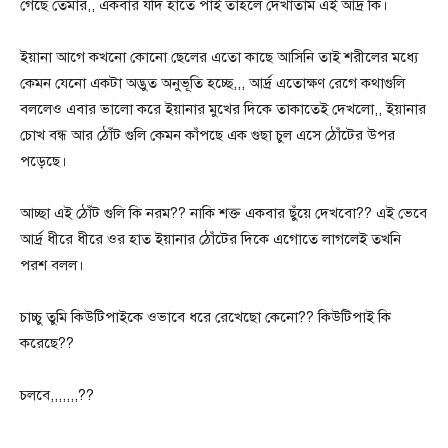
গেছে তেমার,, একবার যদি হাতে পাই তাহলে দেখাতাম এই আর্দ্র কি।
ইয়ানা আগে কখনো কোনো ছেলের এতো কাছে আসিনি তাই শরীলের মধ্যে
কেমন যেনো একটা অদ্ভুত অনুভূতি হচ্ছে,,, আর্দ্র এতোক্ষণ রেগে কথাগুলি
বললেও এবার ভালো করে ইয়ানার মুখের দিকে তাকাতেই দেখলো,, ইয়ানার
চোখ বন্ধ আর ঠোঁট গুলি কেমন কাঁপছে এক গুছা চুল এসে ঠোঁটের উপর
পড়েছে।
আচ্ছা এই ঠোঁট গুলি কি নরম?? নাকি শক্ত একবার ছুঁয়ে দেখবো?? এই ভেবে
আর্দ্র ধীরে ধীরে ওর হাত ইয়ানার ঠোঁটের দিকে এগোতে লাগলেই তখনি
পরশ বলল।
চাচ্চু তুমি কিউটিপাইকে ওভাবে ধরে রেখেছো কেনো?? কিউটিপাই কি
করেছে??
চলবে,,,,,,,??