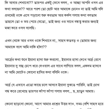
কি আবার শেখাবো?? তারপর একটু ভেবে বলল,, ও আচ্ছা আপনি ওসব এর
কথা বলছেন?? আরে পরশ তো ছোট আর আমাকে চেনেও না তাই আমি যদি
প্রথমেই ওকে এসে পড়ানো শুরু করতাম আর কর্কশ গলায় কথা বলতাম
তাহলে তো ও ভয় পেয়ে যেতো,, তাই জন্য ওর সাথে বন্ধত্ব করার জন্যই
মজা করে ওসব বলেছি।
এখন থেকে আর ওসব ওকে শিখাবে না,, সাহস কতবড় ও তোমার জন্য
আমাকে বলে আমি নাকি হাঁদা??
আর্দ্রের কথা শুনে ইয়ানা হাসা শুরু করলো,, ইয়ানার হাসা দেখে আর্দ্র রেগে
ইয়ানার দু বাহু চেপে ধরে দেওয়াল এর সাথে লাগিয়ে বলল,,একদম হাসবে
না আমি মোটেও কোনো হাসির কথা বলিনি ওকে।
আর্দ্র যে এভাবে এতো কাছে চলে আসবে ইয়ানা বুঝতে পারিনি, তাই চোখ
বন্ধ করে রেখেছে তারপর কাঁপা কাঁপা গলায় বলল,,, ছ,,ছাড়ুন আমায়।
কেনো ছাড়বো কেনো, আগে আমার প্রশ্নের উত্তর দাও, বড্ড বেশি সাহস হয়ে