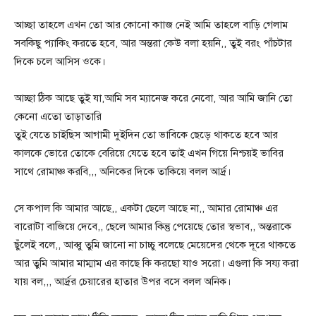
আচ্ছা তাহলে এখন তো আর কোনো কাাজ নেই আমি তাহলে বাড়ি গেলাম
সবকিছু প্যাকিং করতে হবে, আর অন্তরা কেউ বলা হয়নি,, তুই বরং পাঁচটার
দিকে চলে আসিস ওকে।
আচ্ছা ঠিক আছে তুই যা,আমি সব ম্যানেজ করে নেবো, আর আমি জানি তো
কেনো এতো তাড়াতারি
তুই যেতে চাইছিস আগামী দুইদিন তো ভাবিকে ছেড়ে থাকতে হবে আর
কালকে ভোরে তোকে বেরিয়ে যেতে হবে তাই এখন গিয়ে নিশ্চয়ই ভাবির
সাথে রোমাঞ্চ করবি,,, অনিকের দিকে তাকিয়ে বলল আর্দ্র।
সে কপাল কি আমার আছে,, একটা ছেলে আছে না,, আমার রোমাঞ্চ এর
বারোটা বাজিয়ে দেবে,, ছেলে আমার কিন্তু পেয়েছে তোর স্বভাব,, অন্তরাকে
ছুঁলেই বলে,, আব্বু তুমি জানো না চাচ্চু বলেছে মেয়েদের থেকে দূরে থাকতে
আর তুমি আমার মাম্মাম এর কাছে কি করছো যাও সরো। এগুলা কি সয্য করা
যায় বল,,, আর্দ্রর চেয়ারের হাতার উপর বসে বলল অনিক।