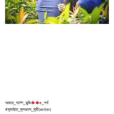
আমার_গল্পে_তুমি
৪_পর্ব
#সুমাইয়া_সুলতানা_সুমী(writer)