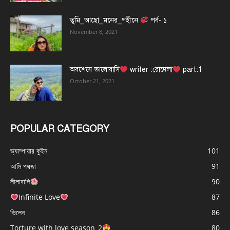
তুমি_আছো_মনের_গহীনে
পর্ব- ১
November 8, 2021
অবশেষে ভালোবাসি
writer :রোদেলা
part:1
October 21, 2021
POPULAR CATEGORY
ভ্যাম্পায়ার কুইন
101
আমি পদ্মজা
91
লীলাবালি
90
Infinite Love
87
ভিলেন
86
Torture with love season_2
80