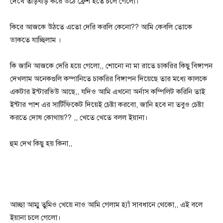
দেখে তড়িঘড়ি করে উঠে ফ্রেশ হতে চলে গেলো।
কিরে আজকে উঠতে এতো দেরি করলি কেনো?? আমি কেবলি তোকে
ডাকতে যাচ্ছিলাম ।
কি জানি আজকে দেরি হয়ে গেলো,, শোনো না মা রাতে চাকরির কিছু বিঙ্গাপন
দেখলাম অনেকগুলি কম্পানিতে চাকরির বিঙ্গাপন দিয়েছে তার মধ্যে কালকে
একটার ইন্টারভিউ আছে,, যদিও আমি এখনো অর্নাস কম্পিলিট করিনি তাই
ইন্টার পাশ এর সার্টিফিকেট দিয়েই চেষ্টা করবো, জানি হবে না তবুও চেষ্টা
করতে দোষ কোথায়?? ,, খেতে খেতে বলল ইয়ানা।
হুম দেখ কিছু হয় কিনা,,
আচ্ছা আম্মু তুমিও খেয়ে নাও আমি গেলাম হ্যাঁ সাবধানে থেকো,, এই বলে
ইয়ানা চলে গেলো।