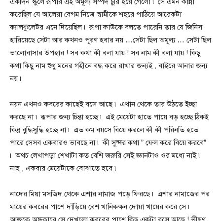
একদিন স্কুলে রূপার এই অমূল্য সম্পদ চুরি হয়ে গেলো ৷ সে এমন কান্না
করেছিল যে আলেয়া বেগম নিজে স্বামীকে শহরে পাঠিয়ে আরেকটা
ক্যালকুলেটর এনে দিয়েছিল ৷ রূপা কাউকে বলতে পারেনি তার যে জিনিস
হারিয়েছে সেটা আর কখনও পূরণ হবার নয় …সেটা ছিল অমূল্য … সেটা ছিল
ভালোবাসার উপহার ! সব কথা কী বলা যায় ! সব নাম কী বলা যায় ! কিছু
কথা কিছু নাম শুধু মনের গহীনে বদ্ধ করে রাখার জন্যই , বাইরে আনার জন্য
নয় ৷
নয়ন এখনও কবরের কাছেই বসে আছে ৷ এখান থেকে তার উঠতে ইচ্ছা
করছে না ৷ রূপার জন্য চিন্তা হচ্ছে ৷ এই মেয়েটা হাতে পায়ে বড় হচ্ছে ঠিকই
কিন্তু বুদ্ধিসুদ্ধি হচ্ছে না ৷ এত কম বয়সে বিয়ে করলে কী কী পরিনতি হতে
পারে সেসব একবারও ভাবছে না ৷ কী সুন্দর কথা ” ফেল করে বিয়ে করবে”
৷ অথচ লেখাপড়া শেখাটা কত বেশি জরুরি সেই জ্ঞানটাও ওর মধ্যে নাই ৷
নাহ , একবার মেয়েটাকে বোঝাতে হবে ৷
নাদের মিয়া মসজিদ থেকে এশার নামাজ পড়ে ফিরছে ৷ এশার নামাজের পর
মায়ের কবরের পাশে দাঁড়িয়ে বেশ খানিকক্ষন দোয়া খায়ের করে সে ৷
আজকে অন্ধকারে সে দেখলো কবরের পাশে কিছু একটা বসে আছে ! ভীষণ