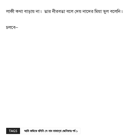
লাকী কথা বাড়ায় না ৷ তার নীরবতা বলে দেয় নাদের মিয়া ভুল বলেনি ৷
চলবে–
TAGS
আমি কাউকে বলিনি সে নাম তামান্না জেনিফার পর্ব ১