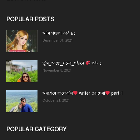
POPULAR POSTS
আমি পদ্মজা -পর্ব ৯১
December 31, 2021
তুমি_আছো_মনের_গহীনে
পর্ব- ১
November 8, 2021
অবশেষে ভালোবাসি
writer :রোদেলা
part:1
October 21, 2021
POPULAR CATEGORY