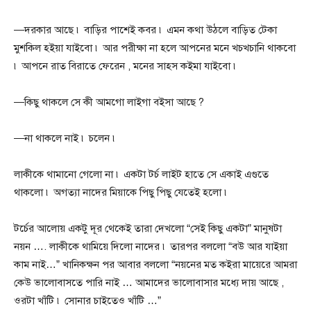
—দরকার আছে ৷ বাড়ির পাশেই কবর ৷ এমন কথা উঠলে বাড়িত টেকা
মুশকিল হইয়া যাইবো ৷ আর পরীক্ষা না হলে আপনের মনে খচখচানি থাকবো
৷ আপনে রাত বিরাতে ফেরেন , মনের সাহস কইমা যাইবো ৷
—কিছু থাকলে সে কী আমগো লাইগা বইসা আছে ?
—না থাকলে নাই ৷ চলেন ৷
লাকীকে থামানো গেলো না ৷ একটা টর্চ লাইট হাতে সে একাই এগুতে
থাকলো ৷ অগত্যা নাদের মিয়াকে পিছু পিছু যেতেই হলো ৷
টর্চের আলোয় একটু দূর থেকেই তারা দেখলো “সেই কিছু একটা” মানুষটা
নয়ন …. লাকীকে থামিয়ে দিলো নাদের ৷ তারপর বললো “বউ আর যাইয়া
কাম নাই…” খানিকক্ষন পর আবার বললো “নয়নের মত কইরা মায়েরে আমরা
কেউ ভালোবাসতে পারি নাই … আমাদের ভালোবাসার মধ্যে দায় আছে ,
ওরটা খাঁটি ৷ সোনার চাইতেও খাঁটি …”