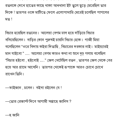
রতনকে দেখে হাতের কাছে থাকা আধখানা ইট তুলে ছুড়ে মেরেছিল তার
দিকে ! তারপর ওকে মাটিতে ফেলে এলোপাথারি মেরেই চলেছিল পাগলের
মত !
বিচার হয়েছিল রতনের ৷ আলেয়া বেগম ঢাল হয়ে দাঁড়িয়ে বিচার
বসিয়েছিলেন ৷ বাড়ির কোন পুরুষই চায়নি বিচার হোক ৷ গাজী মিয়া
বলেছিলেন “ওরে বিদায় কইরা দিতাছি , বিচারের দরকার নাই ৷ মাইয়্যারই
মান যাইবো ” …. আলেয়া বেগম কারও কথা না শুনে দৃঢ় গলায় বলেছিল
“বিচার হইবো , হইবোই ….” জেল খেটেছিল রতন , তারপর জেল থেকে বের
হয়ে আর গ্রামে আসেনি ৷ তারপর থেকেই রূপাকে আরও চোখে চোখে
রাখেন তিনি ৷
—ভাইজান , চলেন ৷ বইসা রইলেন যে !
—তোর রেজাল্ট দিবে আগামী সপ্তাহে জানিস ?
—হ জানি