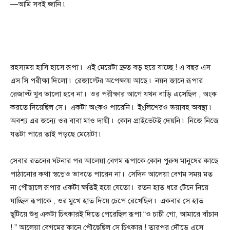
—আমি সবই জানি ৷
রহস্যময় হাসি হাসে রূপা ৷ এই মেয়েটা দ্রুত বড় হয়ে যাচ্ছে ! এ বছর এস
এস সি পরীক্ষা দিলো ৷ রেজাল্টের অপেক্ষায় আছে ৷ নয়ন জানে রূপার
রেজাল্ট খুব ভালো হবে না ৷ ওর পরীক্ষার আগে যখন বাড়ি এসেছিল , অংক
করতে দিয়েছিল সে ৷ একটা অংকও পারেনি ৷ ইংলিশেরও ভয়াবহ অবস্থা ৷
অবশ্য এর জন্যে ওর বাবা মাও দায়ী ৷ কোন প্রাইভেটই দেয়নি ৷ নিজে নিজে
যতটা পারে তাই পড়ছে মেয়েটা ৷
সেবার রতনের ঘটনার পর আলেয়া বেগম রূপাকে কোন পুরুষ মানুষের কাছে
পাঠানোর কথা স্বপ্নেও ভাবতে পারেন না ৷ সেদিন আলেয়া বেগম সময় মত
না পৌছালে রূপার একটা ক্ষতিই হয়ে যেতো ৷ রতন হাত ধরে টেনে নিয়ে
যাচ্ছিল রূপাকে , ওর মুখে হাত দিয়ে চেপে রেখেছিল ৷ একবার সে হাত
ছুটিয়ে শুধু একটা চিৎকারই দিতে পেরেছিল রূপা “ও চাচী গো, আমারে বাঁচান
! ” আলেয়া বেগমের কানে পৌছেছিল সে চিৎকার ! তারপর দৌড়ে এসে