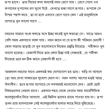
রূপা হাসে ৷ তার বিয়ের কথা শুনলেই নয়ন রেগে যায় ৷ রেগে গেলে ওর
কপালের দুপাশের রগ ফুলে উঠে , দেখতে মজা লাগে রূপার ৷ রূপাকে সে
নিশ্চয় পছন্দ করে , তা না হলে এভাবে রেগে যাবে কেন ! এই মানুষটাকে
রাগাতে খুব ভালো লাগে …
নয়নের সামনে অংক কষতে বসে ইচ্ছা করেই ভুল করতো সে ৷ যাতে আরও
বেশি সময় একসাথে থাকা যায় ৷ নয়ন জানে না যে রূপা কী পরিমান মেধাবী !
কোন সাহায্য ছাড়াই সে খুব ভালোভাবে নিজের প্রস্তুতি নিয়েছে , পরীক্ষাও খুব
ভালো হয়েছে ৷ রেজাল্ট নিয়ে তার কোন চিন্তা নাই সেজন্যই , যে পরীক্ষা
দিয়েছে তার মন ঠিক জানে রেজাল্ট কী হবে ….
আজকাল নয়নের সাথে একদমই কম যোগাযোগ হয় তার ৷ বাড়ি না আসলে
তো আর দেখা সাক্ষাতের সুযোগ মেলে না ৷ নয়ন অবশ্য আগের মতই আছে ,
উদাসীন ৷ তবে রূপার ব্যাপারে সে সবসময়ই মনোযোগ দেয় ৷ ছোট ছোট
বিষয়গুলোর খেয়াল রাখে ৷ একবার শহর থেকে ফেরার সময় সায়েন্টিফিক
ক্যালকুলেটর নিয়ে আসলো , এই জিনিস তাদের গ্রামে পাওয়া যায় না ৷ রূপা
তখন প্রায় মাসখানেক সেই ক্যালকুলেটর মাথার কাছে নিয়ে ঘুমিয়েছে ৷