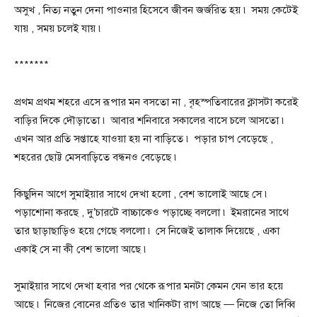
অসুখ , নিত্য নতুন দেনা পাওনার হিসেবে জীবন জর্জরিত হয় ৷ সময় কেটেই
যায় , সময় চলেই যায় ৷
*******
প্রথম প্রথম শহরে এসে রূপার মন বসতো না , বৃহস্পতিবারের ক্লাসটা করেই
বাড়ির দিকে দৌড়াতো ৷ আবার শনিবারে সকালের বাসে চলে আসতো ৷
এখন আর প্রতি সপ্তাহে যাওয়া হয় না বাড়িতে ৷ পড়ার চাপ বেড়েছে ,
শহরের ছোট্ট মেসবাড়িতে বন্ধনও বেড়েছে ৷
কিছুদিন আগে সুমাইয়ার সাথে দেখা হলো , বেশ ভালোই আছে সে ৷
পড়াশোনা করছে , দু’চারটে বাচ্চাকেও পড়াচ্ছে বললো ৷ ইমরানের সাথে
তার ছাড়াছাড়িও হয়ে গেছে বললো ৷ সে নিজেই তালাক দিয়েছে , একা
একাই সে না কী বেশ ভালো আছে ৷
সুমাইয়ার সাথে দেখা হবার পর থেকে রূপার মনটা কেমন যেন ভার হয়ে
আছে ৷ নিজের বোনের প্রতিও তার খানিকটা রাগ আছে — নিজে তো দিব্বি