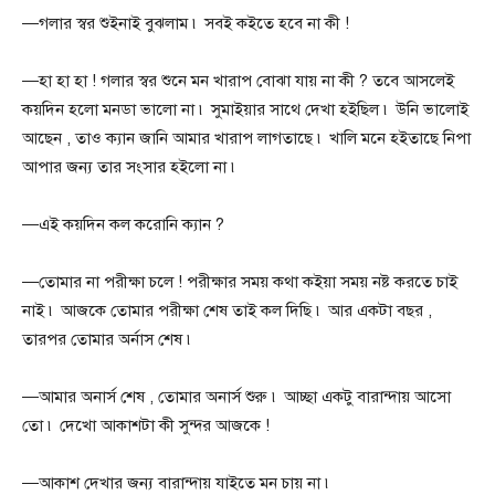
—গলার স্বর শুইনাই বুঝলাম ৷ সবই কইতে হবে না কী !
—হা হা হা ! গলার স্বর শুনে মন খারাপ বোঝা যায় না কী ? তবে আসলেই
কয়দিন হলো মনডা ভালো না ৷ সুমাইয়ার সাথে দেখা হইছিল ৷ উনি ভালোই
আছেন , তাও ক্যান জানি আমার খারাপ লাগতাছে ৷ খালি মনে হইতাছে নিপা
আপার জন্য তার সংসার হইলো না ৷
—এই কয়দিন কল করোনি ক্যান ?
—তোমার না পরীক্ষা চলে ! পরীক্ষার সময় কথা কইয়া সময় নষ্ট করতে চাই
নাই ৷ আজকে তোমার পরীক্ষা শেষ তাই কল দিছি ৷ আর একটা বছর ,
তারপর তোমার অর্নাস শেষ ৷
—আমার অনার্স শেষ , তোমার অনার্স শুরু ৷ আচ্ছা একটু বারান্দায় আসো
তো ৷ দেখো আকাশটা কী সুন্দর আজকে !
—আকাশ দেখার জন্য বারান্দায় যাইতে মন চায় না ৷