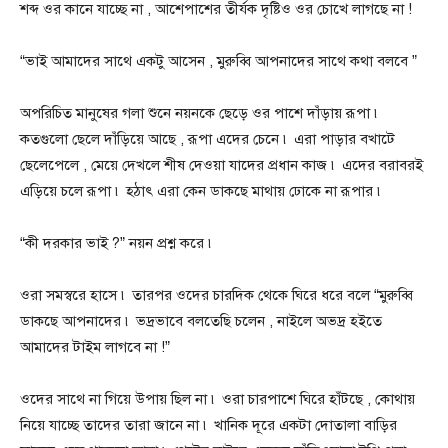
শব্দ ওর কানে যাচ্ছে না , আশেপাশের তীর্যক দৃষ্টিও ওর চোখে লাগছে না !
“ভাই আমাদের সাথে একটু আসেন , মুরুব্বি আপনাদের সাথে কথা বলবে ”
অপরিচিত মানুষের গলা শুনে নয়নকে ছেড়ে ওর পাশে দাঁড়ায় রূপা ৷
কতগুলো ছেলে দাঁড়িয়ে আছে , রূপা এদের চেনে ৷ এরা পাড়ার বখাটে
ছেলেপেলে , মেয়ে দেখলে শীষ দেওয়া যাদের প্রধান কাজ ৷ এদের বরাবরই
এড়িয়ে চলে রূপা ৷ হঠাৎ এরা কেন ডাকছে মাথায় ঢোকে না রূপার ৷
“কী দরকার ভাই ?” নয়ন প্রশ্ন করে ৷
ওরা সমস্বরে হাসে ৷ তারপর ওদের চারদিক থেকে ঘিরে ধরে বলে “মুরুব্বি
ডাকছে আপনাদের ৷ ভদ্রভাবে বলতেছি চলেন , নাইলে অভদ্র হইতে
আমাদের টাইম লাগবে না !”
ওদের সাথে না গিয়ে উপায় ছিল না ৷ ওরা চারপাশে ঘিরে হাঁটছে , কোথায়
নিয়ে যাচ্ছে তাদের তারা জানে না ৷ খানিক দূরে একটা দোতালা বাড়ির