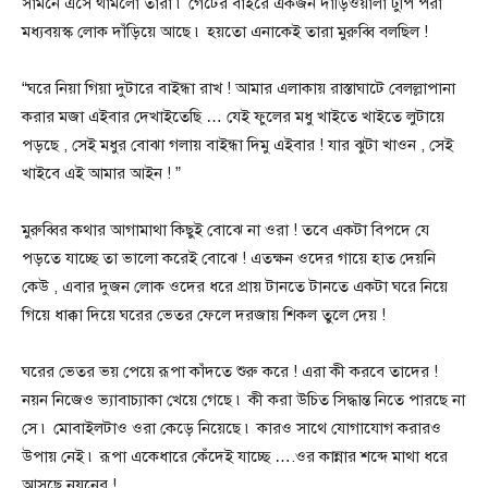
সামনে এসে থামলো তারা ৷ গেটের বাইরে একজন দাঁড়িওয়ালা টুপি পরা
মধ্যবয়স্ক লোক দাঁড়িয়ে আছে ৷ হয়তো এনাকেই তারা মুরুব্বি বলছিল !
“ঘরে নিয়া গিয়া দুটারে বাইন্ধা রাখ ! আমার এলাকায় রাস্তাঘাটে বেলল্লাপানা
করার মজা এইবার দেখাইতেছি … যেই ফুলের মধু খাইতে খাইতে লুটায়ে
পড়ছে , সেই মধুর বোঝা গলায় বাইন্ধা দিমু এইবার ! যার ঝুটা খাওন , সেই
খাইবে এই আমার আইন ! ”
মুরুব্বির কথার আগামাথা কিছুই বোঝে না ওরা ! তবে একটা বিপদে যে
পড়তে যাচ্ছে তা ভালো করেই বোঝে ! এতক্ষন ওদের গায়ে হাত দেয়নি
কেউ , এবার দুজন লোক ওদের ধরে প্রায় টানতে টানতে একটা ঘরে নিয়ে
গিয়ে ধাক্কা দিয়ে ঘরের ভেতর ফেলে দরজায় শিকল তুলে দেয় !
ঘরের ভেতর ভয় পেয়ে রূপা কাঁদতে শুরু করে ! এরা কী করবে তাদের !
নয়ন নিজেও ভ্যাবাচ্যাকা খেয়ে গেছে ৷ কী করা উচিত সিদ্ধান্ত নিতে পারছে না
সে ৷ মোবাইলটাও ওরা কেড়ে নিয়েছে ৷ কারও সাথে যোগাযোগ করারও
উপায় নেই ৷ রূপা একেধারে কেঁদেই যাচ্ছে ….ওর কান্নার শব্দে মাথা ধরে
আসছে নয়নের !